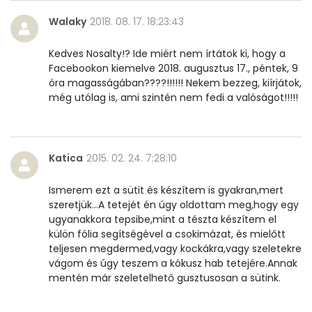
Walaky
2018. 08. 17. 18:23:43
Cukor
37 mg
Kedves Nosalty!? Ide miért nem írtátok ki, hogy a
Élelmi rost
5 mg
Facebookon kiemelve 2018. augusztus 17., péntek, 9
óra magasságában????!!!!!! Nekem bezzeg, kiírjátok,
még utólag is, ami szintén nem fedi a valóságot!!!!!
Víz
Összesen
27.3 g
Katica
2015. 02. 24. 7:28:10
Vitaminok
Ismerem ezt a sütit és készítem is gyakran,mert
szeretjük...A tetejét én úgy oldottam meg,hogy egy
Összesen
0
ugyanakkora tepsibe,mint a tészta készítem el
külön fólia segítségével a csokimázat, és mielőtt
A vitamin (RAE):
210 micro
teljesen megdermed,vagy kockákra,vagy szeletekre
vágom és úgy teszem a kókusz hab tetejére.Annak
B6 vitamin:
0 mg
mentén már szeletelhető gusztusosan a sütink.
B12 Vitamin:
0 micro