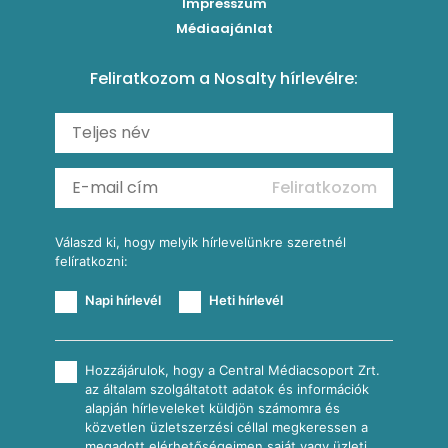
Impresszum
Roston csirkemell
Sült paprikás alfredo
Kukoricás tortilla
Torták
Médiaajánlat
Amerikai palacsinta
Paprikás-juhtúrós hajtovány
Csirkés-kukoricás pite
Tésztareceptek
Feliratkozom a Nosalty hírlevélre:
Carbonara
Shakshuka
Mexikói húsleves kukorica salsával
Saláták
Ratatouille
Almás-kéksajtos kukoricasaláta
Köretek
Mexikói kukoricasaláta
Reggeli receptek
Feliratkozom
További receptkategóriák
Válaszd ki, hogy melyik hírlevelünkre szeretnél
felíratkozni:
Napi hírlevél
Heti hírlevél
Hozzájárulok, hogy a Central Médiacsoport Zrt.
az általam szolgáltatott adatok és információk
alapján hírleveleket küldjön számomra és
közvetlen üzletszerzési céllal megkeressen a
megadott elérhetőségeimen saját vagy üzleti