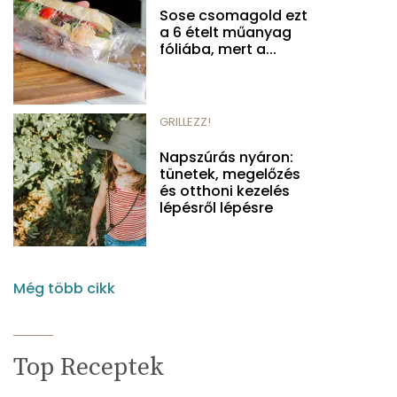
Sose csomagold ezt
a 6 ételt műanyag
fóliába, mert a...
GRILLEZZ!
Napszúrás nyáron:
tünetek, megelőzés
és otthoni kezelés
lépésről lépésre
Még több cikk
Top Receptek