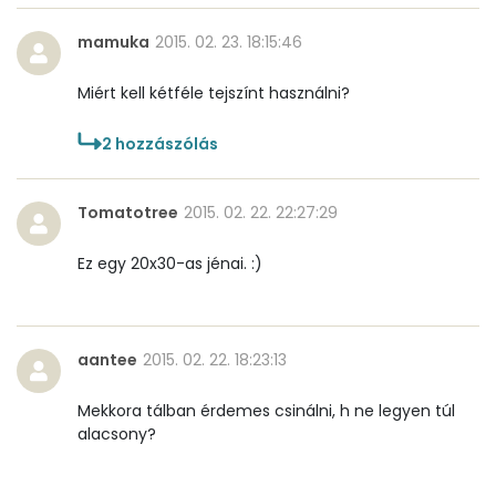
E vitamin:
1 mg
mamuka
2015. 02. 23. 18:15:46
C vitamin:
0 mg
Miért kell kétféle tejszínt használni?
D vitamin:
9 micro
2
hozzászólás
K vitamin:
5 micro
Tomatotree
2015. 02. 22. 22:27:29
Tiamin - B1 vitamin:
0 mg
Ez egy 20x30-as jénai. :)
Riboflavin - B2 vitamin:
0 mg
Niacin - B3 vitamin:
0 mg
aantee
2015. 02. 22. 18:23:13
Pantoténsav - B5 vitamin:
0 mg
Mekkora tálban érdemes csinálni, h ne legyen túl
alacsony?
Folsav - B9-vitamin:
3 micro