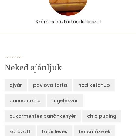
Krémes háztartási keksszel
Neked ajánljuk
ajvár
pavlova torta
házi ketchup
panna cotta
fügelekvár
cukormentes banánkenyér
chia puding
körözött
tojásleves
borsófőzelék