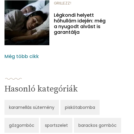
GRILLEZZ!
Légkondi helyett
hőhullám idején: még
a nyugodt alvást is
garantálja
Még több cikk
Hasonló kategóriák
karamellás sütemény
piskótabomba
gőzgombóc
sportszelet
barackos gombóc