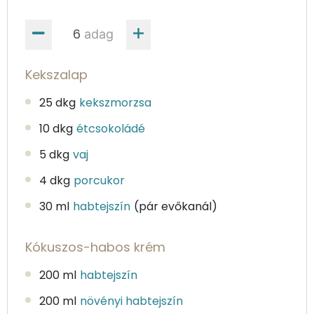
adag
Kekszalap
25 dkg
kekszmorzsa
10 dkg
étcsokoládé
5 dkg
vaj
4 dkg
porcukor
30 ml
habtejszín
(pár evőkanál)
Kókuszos-habos krém
200 ml
habtejszín
200 ml
növényi habtejszín