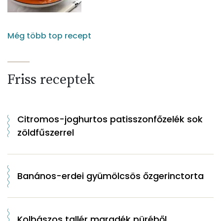
Még több top recept
Friss receptek
Citromos-joghurtos patisszonfőzelék sok
zöldfűszerrel
Banános-erdei gyümölcsös őzgerinctorta
Kolbászos tallér maradék püréből