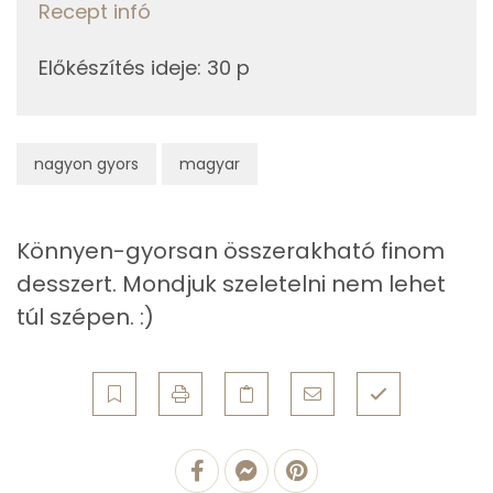
Recept infó
Zsír
7g
vaj
48 kcal
Előkészítés ideje
:
30 p
Összesen
50 g
Összesen
758 kcal
Telített zsírsav
35 g
nagyon gyors
magyar
Egyszeresen telítetlen zsírsav:
10 g
Többszörösen telítetlen zsírsav
1 g
Könnyen-gyorsan összerakható finom
desszert. Mondjuk szeletelni nem lehet
Koleszterin
78 mg
túl szépen. :)
Ásványi anyagok
Összesen
401.8 g
Cink
1 mg