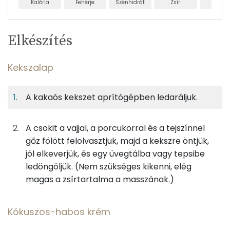
Kalória
Fehérje
Szénhidrát
Zsír
Víz
Egy
6
100
Elkészítés
adagban
adagban
grammban
TÁPANYAGTARTALOM
Kekszalap
5%
45%
32%
Egy
6
100
Fehérje
Szénhidrát
Zsír
adagban
adagban
grammban
A kakaós kekszet aprítógépben ledaráljuk.
Kekszalap
5%
45%
32%
17%
Fehérje
Szénhidrát
Zsír
Víz
A csokit a vajjal, a porcukorral és a tejszínnel
42g
kekszmorzsa
175 kcal
gőz fölött felolvasztjuk, majd a kekszre öntjük,
TOP ásványi anyagok
jól elkeverjük, és egy üvegtálba vagy tepsibe
17g
étcsokoládé
91 kcal
Nátrium
ledöngöljük. (Nem szükséges kikenni, elég
magas a zsírtartalma a masszának.)
8g
vaj
60 kcal
Foszfor
7g
porcukor
26 kcal
Magnézium
Kókuszos-habos krém
5g
habtejszín
15 kcal