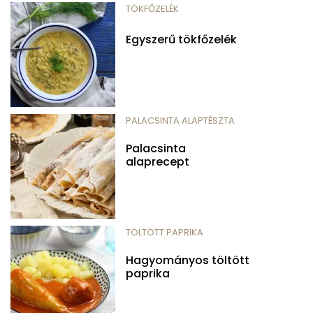
TÖKFŐZELÉK
Egyszerű tökfőzelék
PALACSINTA ALAPTÉSZTA
Palacsinta
alaprecept
TÖLTÖTT PAPRIKA
Hagyományos töltött
paprika