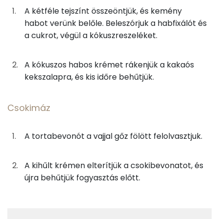
Kálcium
A kétféle tejszínt összeöntjük, és kemény
habot verünk belőle. Beleszórjuk a habfixálót és
Vas
Kókuszos-habos krém
a cukrot, végül a kókuszreszeléket.
TOP vitaminok
33g
habtejszín
97 kcal
A kókuszos habos krémet rákenjük a kakaós
Kolin:
33g
növényi habtejszín
84 kcal
kekszalapra, és kis időre behűtjük.
E vitamin:
1g
habfixáló
5 kcal
Csokimáz
C vitamin:
8g
kókuszreszelék
55 kcal
Niacin - B3 vitamin:
A tortabevonót a vajjal gőz fölött felolvasztjuk.
2g
vaníliás cukor
6 kcal
A vitamin (RAE):
1g
porcukor
5 kcal
A kihűlt krémen elterítjük a csokibevonatot, és
újra behűtjük fogyasztás előtt.
Fehérje
Csokimáz
Összesen
7.9 g
17g
tortabevonó
91 kcal