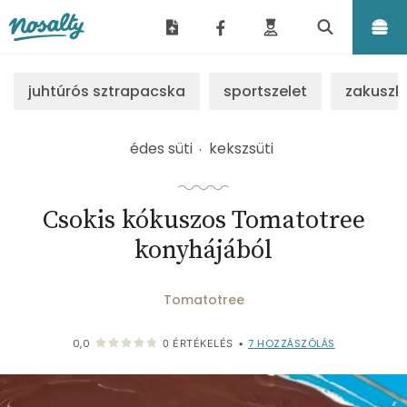
Nosalty
juhtúrós sztrapacska
sportszelet
zakuszk
édes süti
kekszsüti
Csokis kókuszos Tomatotree
konyhájából
Tomatotree
7
HOZZÁSZÓLÁS
0,0
0
ÉRTÉKELÉS
•