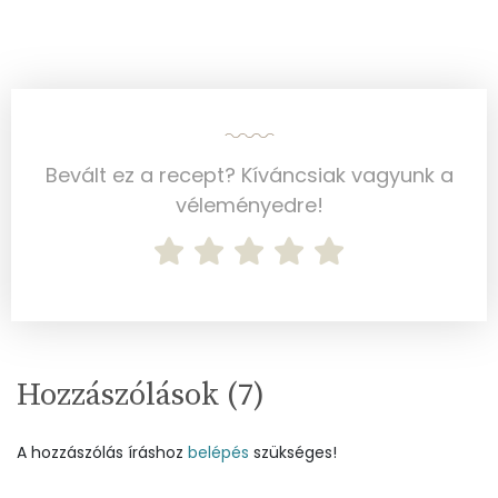
Szelén
3 mg
Kálcium
51 mg
Vas
3 mg
Magnézium
59 mg
Bevált ez a recept? Kíváncsiak vagyunk a
véleményedre!
Foszfor
113 mg
Nátrium
171 mg
Réz
0 mg
Mangán
1 mg
Hozzászólások (
7
)
Szénhidrát
A hozzászólás íráshoz
belépés
szükséges!
Összesen
70.2 g