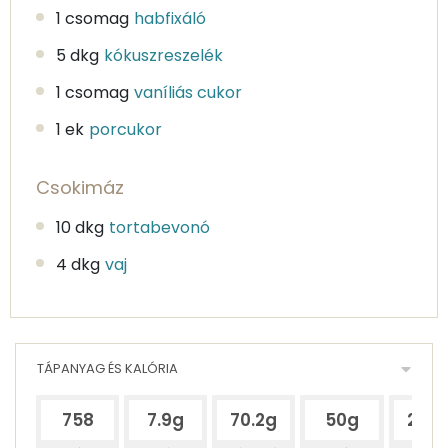
1 csomag
habfixáló
5 dkg
kókuszreszelék
1 csomag
vaníliás cukor
1 ek
porcukor
Csokimáz
10 dkg
tortabevonó
4 dkg
vaj
TÁPANYAG ÉS KALÓRIA
758
7.9g
70.2g
50g
27.3