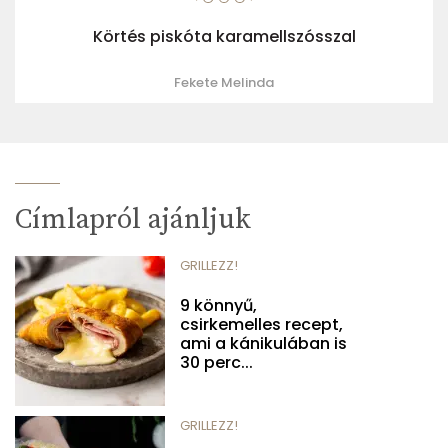
Körtés piskóta karamellszósszal
Fekete Melinda
Címlapról ajánljuk
GRILLEZZ!
9 könnyű,
csirkemelles recept,
ami a kánikulában is
30 perc...
GRILLEZZ!