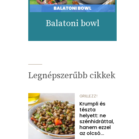
Balatoni bowl
Legnépszerűbb cikkek
GRILLEZZ!
Krumpli és
tészta
helyett: ne
szénhidráttal,
hanem ezzel
az olcsó...