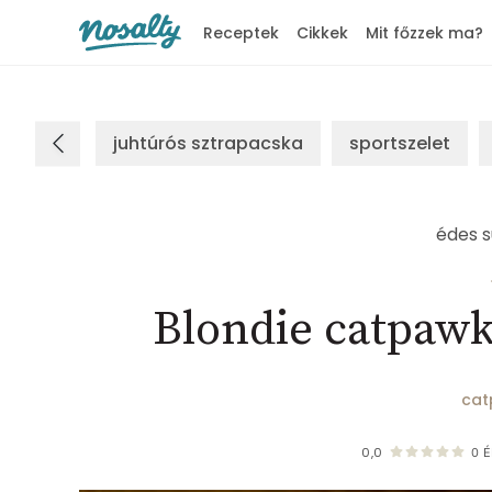
Receptek
Cikkek
Mit főzzek ma?
Nosalty
juhtúrós sztrapacska
sportszelet
édes s
Blondie catpawk
cat
0,0
0
É