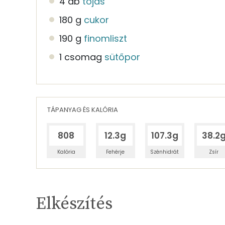
4 db
tojás
180 g
cukor
190 g
finomliszt
1 csomag
sütőpor
TÁPANYAG ÉS KALÓRIA
808
12.3g
107.3g
38.2
Kalória
Fehérje
Szénhidrát
Zsír
Egy adagban
5
TÁPANYAGTARTALOM
Elkészítés
6%
Fehérje
S
Egy adagban
5