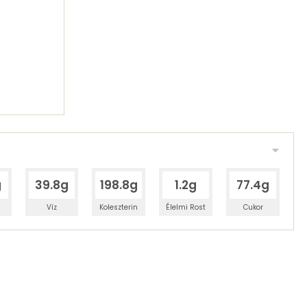
g
39.8g
198.8g
1.2g
77.4g
Víz
Koleszterin
Élelmi Rost
Cukor
 adagban
100 grammban
54%
19%
zénhidrát
Zsír
 adagban
100 grammban