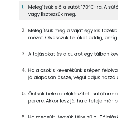
Melegítsük elő a sütőt 170°C-ra. A süt
vagy lisztezzük meg.
6%
54%
20g
vaj
Fehérje
Szénhidrát
10g
méz
Melegítsük meg a vajat egy kis fazékb
TOP ásványi anyagok
mézet. Olvasszuk fel őket addig, amí
56g
fehér csokoládé
Foszfor
44g
tojás
A tojásokat és a cukrot egy tálban keve
Kálcium
36g
cukor
Ha a csokis keverékünk szépen felolvad
Nátrium
jó alaposan össze, végül adjuk hozzá a
38g
finomliszt
Szelén
2g
sütőpor
Öntsük bele az előkészített sütőformá
Magnézium
percre. Akkor lesz jó, ha a teteje már 
Összesen
Ha megsült, tegyük félre hűlni. Tálalá