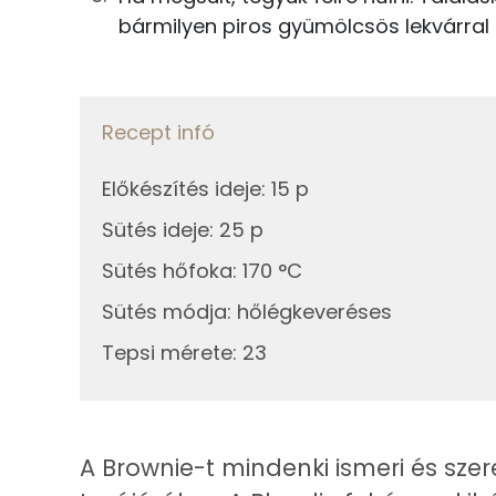
Fehérje
bármilyen piros gyümölcsös lekvárral 
Összesen
Zsír
Recept infó
Összesen
Előkészítés ideje
:
15 p
Telített zsírsav
Sütés ideje
:
25 p
Sütés hőfoka
:
170 °C
Egyszeresen telítetlen zsírsav:
Sütés módja
:
hőlégkeveréses
Többszörösen telítetlen zsírsav
Tepsi mérete
:
23
Koleszterin
Ásványi anyagok
A Brownie-t mindenki ismeri és szer
Összesen