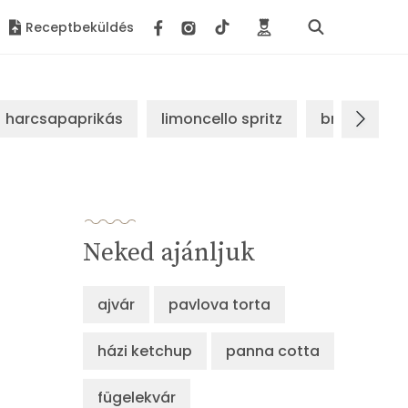
Receptbeküldés
harcsapaprikás
limoncello spritz
brassói sz
Neked ajánljuk
ajvár
pavlova torta
házi ketchup
panna cotta
fügelekvár