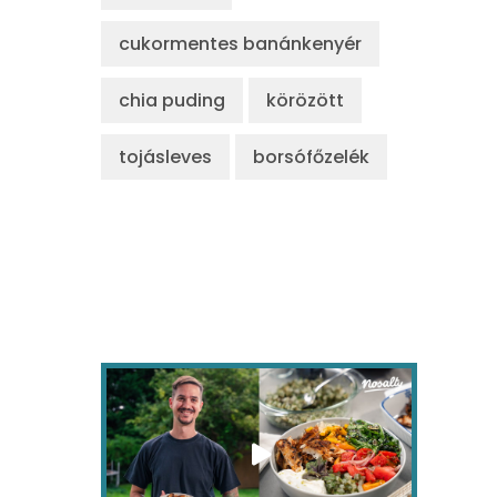
cukormentes banánkenyér
chia puding
körözött
tojásleves
borsófőzelék