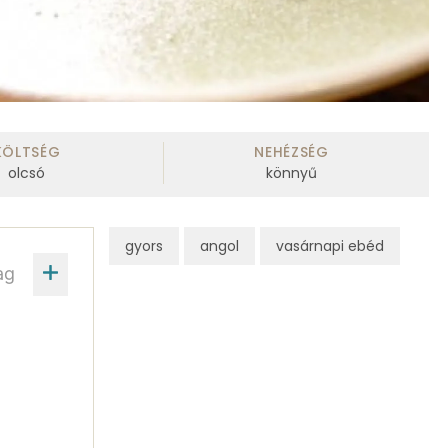
KÖLTSÉG
NEHÉZSÉG
olcsó
könnyű
gyors
angol
vasárnapi ebéd
ag