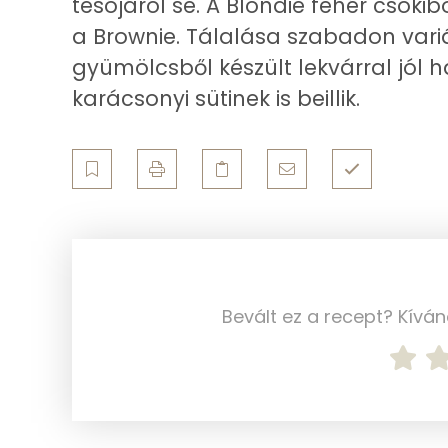
tesójáról se. A Blondie fehér csokib
a Brownie. Tálalása szabadon vari
Cink
gyümölcsből készült lekvárral jól h
Szelén
karácsonyi sütinek is beillik.
Kálcium
Vas
Magnézium
Foszfor
Bevált ez a recept? Kívá
Nátrium
Réz
Mangán