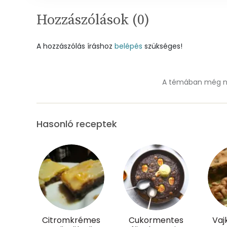
Szénhidrát
Hozzászólások (
0
)
Összesen
A hozzászólás íráshoz
belépés
szükséges!
Cukor
Élelmi rost
A témában még ne
Víz
Hasonló receptek
Összesen
Vitaminok
Összesen
A vitamin (RAE):
Citromkrémes
Cukormentes
Vaj