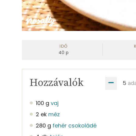
IDŐ
40
p
Hozzávalók
ad
100 g
vaj
2 ek
méz
280 g
fehér csokoládé