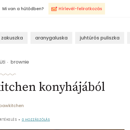
Mi van a hűtődben?
Hírlevél-feliratkozás
zakuszka
aranygaluska
juhtúrós puliszka
üti
brownie
itchen konyhájából
pawkitchen
0
HOZZÁSZÓLÁS
RTÉKELÉS
•