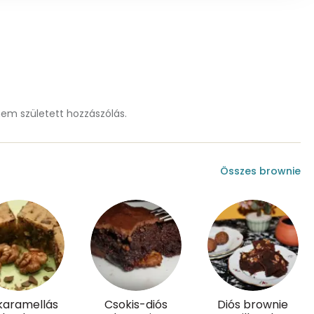
107.3 g
77 mg
1 mg
m született hozzászólás.
Összes brownie
39.8 g
0
204 micro
karamellás
Csokis-diós
Diós brownie