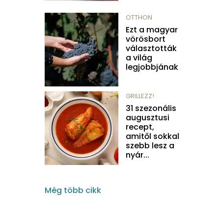
OTTHON
Ezt a magyar
vörösbort
választották
a világ
legjobbjának
GRILLEZZ!
31 szezonális
augusztusi
recept,
amitől sokkal
szebb lesz a
nyár...
Még több cikk