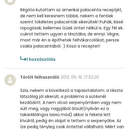
Víz
Régóta kutattam az amerikai palacsinta receptjét,
Összesen
127.4 g
de nem kell keresnem többé, nekem a fentiek
szerint tökéletes palacsinták sikerültek! Puhák, kissé
ropogósak, kellemes ízűek öntet nélkül is. Egy fél ek.
Vitaminok
cukrot tettem ugyan a tésztába, de ennyi. Végre,
most már én is építhetek felhőkarcolókat, persze
Összesen
0
csakis palacsintából. :) Köszi a receptet!
A vitamin (RAE):
79 micro
1
hozzászólás
B6 vitamin:
0 mg
Törölt felhasználó
2012. 06. 16. 17:52:20
B12 Vitamin:
1 micro
Szia, nekem a következő a tapasztalatom: a tészta
E vitamin:
1 mg
látszólag jól sikerült, a probléma a sütésnél
kezdődött. A nem olcsó serpenyőmben vagy nem
sült meg, vagy nagyjából átsült(nyilván ez a
C vitamin:
55 mg
takaréklángos lassú mód) akkor is fekete lett
kívülről, pedig én olajat is tettem a serpenyőbe. Az
D vitamin:
40 micro
íze pedig tényleg csak öntettel vállalható. Miért van