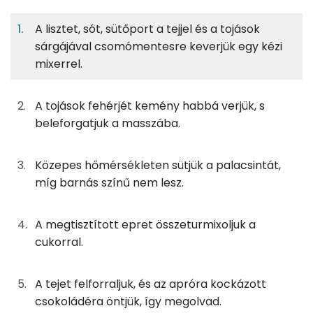
Fehérje
Szénhidrát
Zsír
adagban
adagban
grammban
A lisztet, sót, sütőport a tejjel és a tojások
sárgájával csomómentesre keverjük egy kézi
A tésztához
7%
29%
8%
57%
mixerrel.
Fehérje
Szénhidrát
Zsír
Víz
55g
tojás
69 kcal
TOP ásványi anyagok
A tojások fehérjét kemény habbá verjük, s
40g
finomliszt
146 kcal
Foszfor
beleforgatjuk a masszába.
0g
sütőpor
0 kcal
Kálcium
Közepes hőmérsékleten sütjük a palacsintát,
50g
tej
28 kcal
Nátrium
míg barnás színű nem lesz.
0g
só
0 kcal
Magnézium
A megtisztított epret összeturmixoljuk a
cukorral.
Szelén
Az eperöntethez
TOP vitaminok
100g
eper
30 kcal
A tejet felforraljuk, és az apróra kockázott
csokoládéra öntjük, így megolvad.
Kolin: