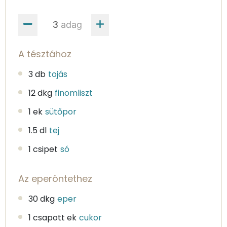
adag
A tésztához
3 db
tojás
12 dkg
finomliszt
1 ek
sütőpor
1.5 dl
tej
1 csipet
só
Az eperöntethez
30 dkg
eper
1 csapott ek
cukor