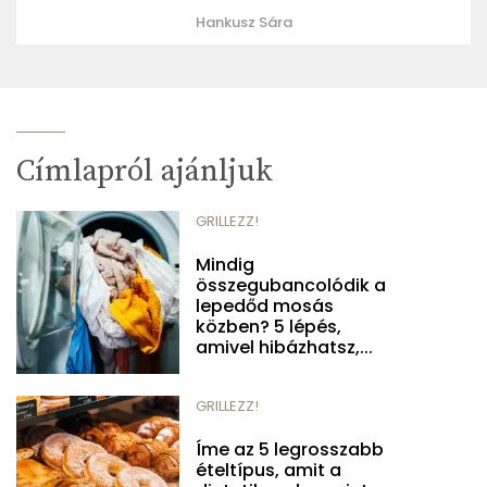
Hankusz Sára
Címlapról ajánljuk
GRILLEZZ!
Mindig
összegubancolódik a
lepedőd mosás
közben? 5 lépés,
amivel hibázhatsz,...
GRILLEZZ!
Íme az 5 legrosszabb
ételtípus, amit a