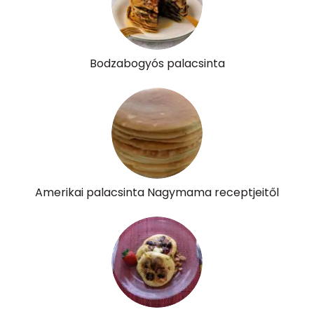
β-crypt
5 micro
Likopin
0 micro
Bodzabogyós palacsinta
Lut-zea
285 micro
Összesen
487 kcal
Amerikai palacsinta Nagymama receptjeitől