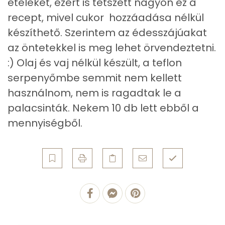
ételeket, ezért is tetszett nagyon ez a
Egyszeresen telítetlen zsírsav:
5 g
recept, mivel cukor hozzáadása nélkül
készíthető. Szerintem az édesszájúakat
Többszörösen telítetlen zsírsav
2 g
az öntetekkel is meg lehet örvendeztetni.
Koleszterin
183 mg
:) Olaj és vaj nélkül készült, a teflon
serpenyőmbe semmit nem kellett
Ásványi anyagok
használnom, nem is ragadtak le a
palacsinták. Nekem 10 db lett ebből a
Összesen
625.3 g
mennyiségből.
Cink
2 mg
Szelén
30 mg
Kálcium
162 mg
Vas
4 mg