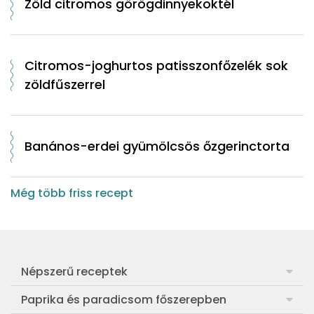
Zöld citromos görögdinnyekoktél
Citromos-joghurtos patisszonfőzelék sok
zöldfűszerrel
Banános-erdei gyümölcsös őzgerinctorta
Még több friss recept
Népszerű receptek
Frankfurti leves
Paprika és paradicsom főszerepben