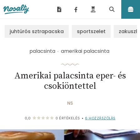
Nosalty
juhtúrós sztrapacska
sportszelet
zakuszk
palacsinta
amerikai palacsinta
Amerikai palacsinta eper- és
csokiöntettel
NS
6
HOZZÁSZÓLÁS
0,0
0
ÉRTÉKELÉS
•