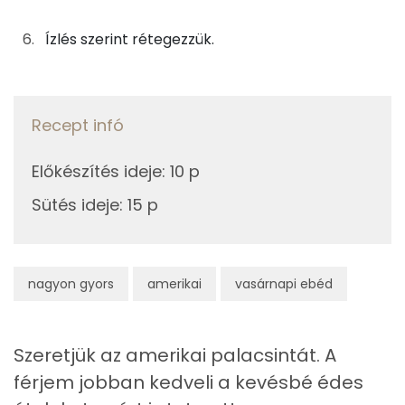
3g
cukor
13 kcal
C vitamin:
Ízlés szerint rétegezzük.
A csokiöntethez
Niacin - B3 vitamin:
33g
csokoládé
182 kcal
E vitamin:
Recept infó
33g
tej
19 kcal
Lut-zea
Előkészítés ideje
:
10 p
Összesen
487 kcal
Sütés ideje
:
15 p
Fehérje
Összesen
15 g
nagyon gyors
amerikai
vasárnapi ebéd
Zsír
Összesen
17.4 g
Szeretjük az amerikai palacsintát. A
férjem jobban kedveli a kevésbé édes
Telített zsírsav
9 g