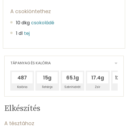
A csokiöntethez
10 dkg
csokoládé
1 dl
tej
TÁPANYAG ÉS KALÓRIA
487
15g
65.1g
17.4g
127.
Kalória
Fehérje
Szénhidrát
Zsír
Víz
Egy
3
100
Elkészítés
adagban
adagban
grammban
TÁPANYAGTARTALOM
A tésztához
7%
29%
8%
Egy
3
100