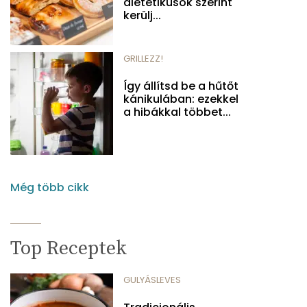
dietetikusok szerint
kerülj...
GRILLEZZ!
Így állítsd be a hűtőt
kánikulában: ezekkel
a hibákkal többet...
Még több cikk
Top Receptek
GULYÁSLEVES