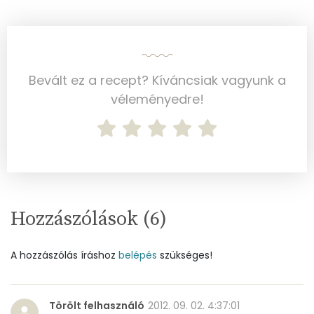
Magnézium
75 mg
Foszfor
230 mg
Nátrium
120 mg
Bevált ez a recept? Kíváncsiak vagyunk a
Réz
véleményedre!
0 mg
Mangán
1 mg
Szénhidrát
Összesen
65.1 g
Hozzászólások (
6
)
Cukor
28 mg
A hozzászólás íráshoz
belépés
szükséges!
Élelmi rost
5 mg
Törölt felhasználó
2012. 09. 02. 4:37:01