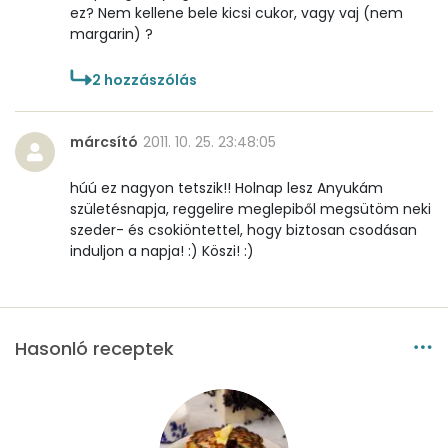
ez? Nem kellene bele kicsi cukor, vagy vaj (nem
K vitamin:
5 micro
margarin) ?
Tiamin - B1 vitamin:
0 mg
2
hozzászólás
Riboflavin - B2 vitamin:
0 mg
márcsító
2011. 10. 25. 23:48:05
Niacin - B3 vitamin:
1 mg
húú ez nagyon tetszik!! Holnap lesz Anyukám
Pantoténsav - B5 vitamin:
0 mg
születésnapja, reggelire meglepiből megsütöm neki
szeder- és csokiöntettel, hogy biztosan csodásan
induljon a napja! :) Köszi! :)
Folsav - B9-vitamin:
56 micro
Kolin:
152 mg
Hasonló receptek
Retinol - A vitamin:
77 micro
α-karotin
2 micro
β-karotin
15 micro