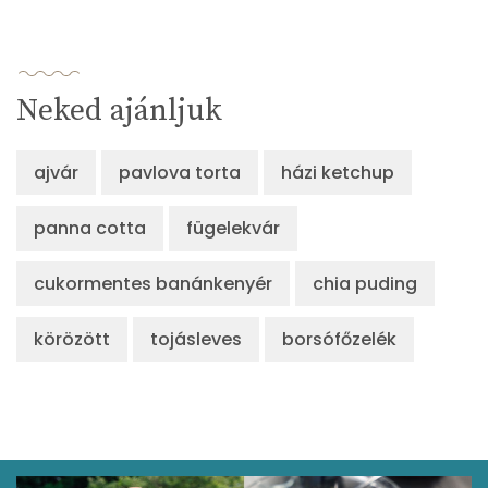
Neked ajánljuk
ajvár
pavlova torta
házi ketchup
panna cotta
fügelekvár
cukormentes banánkenyér
chia puding
körözött
tojásleves
borsófőzelék