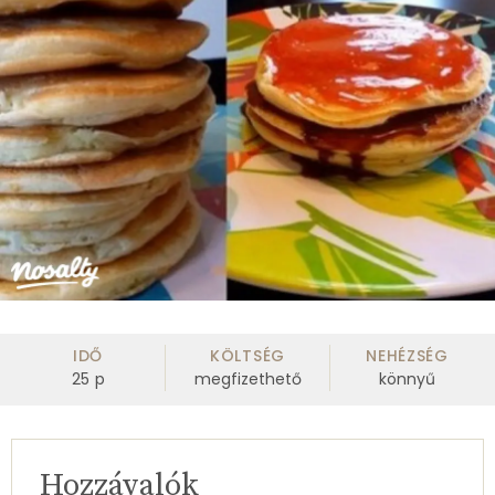
IDŐ
KÖLTSÉG
NEHÉZSÉG
25
p
megfizethető
könnyű
Hozzávalók