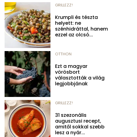
GRILLEZZ!
Krumpli és tészta
helyett: ne
szénhidráttal, hanem
ezzel az olcsó...
OTTHON
Ezt a magyar
vörösbort
választották a világ
legjobbjának
GRILLEZZ!
31 szezonális
augusztusi recept,
amitől sokkal szebb
lesz a nyár...