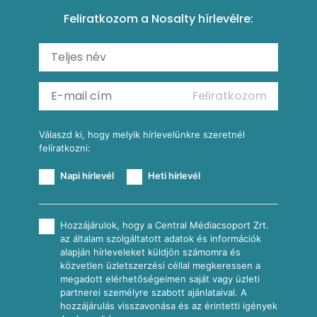
Csirkés-kukoricás pite
Tésztareceptek
Feliratkozom a Nosalty hírlevélre:
Carbonara
Shakshuka
Mexikói húsleves kukorica salsával
Saláták
Ratatouille
Almás-kéksajtos kukoricasaláta
Köretek
Mexikói kukoricasaláta
Reggeli receptek
Feliratkozom
További receptkategóriák
Válaszd ki, hogy melyik hírlevelünkre szeretnél
felíratkozni:
Napi hírlevél
Heti hírlevél
Hozzájárulok, hogy a Central Médiacsoport Zrt.
az általam szolgáltatott adatok és információk
alapján hírleveleket küldjön számomra és
közvetlen üzletszerzési céllal megkeressen a
megadott elérhetőségeimen saját vagy üzleti
partnerei személyre szabott ajánlataival. A
hozzájárulás visszavonása és az érintetti igények