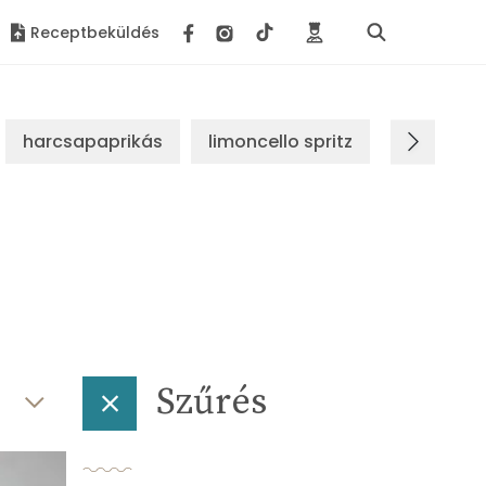
Receptbeküldés
harcsapaprikás
limoncello spritz
brassói s
Szűrés