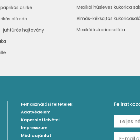
Mexikói húsleves kukorica sal
paprikás csirke
Almás-kéksajtos kukoricasal
rikás alfredo
Mexikói kukoricasaláta
s-juhtúrós hajtovány
uka
lle
Feliratkoz
Felhasználási feltételek
Adatvédelem
Kapcsolatfelvétel
Impresszum
Médiaajánlat