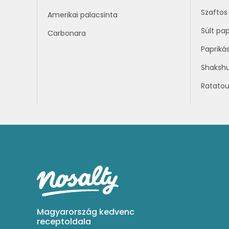
Szaftos 
Amerikai palacsinta
Sült pap
Carbonara
Papriká
Shaksh
Ratatoui
Magyarország kedvenc
receptoldala