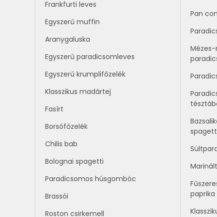
Frankfurti leves
Pan co
Egyszerű muffin
Paradic
Aranygaluska
Mézes-
Egyszerű paradicsomleves
paradi
Egyszerű krumplifőzelék
Paradi
Klasszikus madártej
Paradic
tésztáb
Fasírt
Bazsal
Borsófőzelék
spagett
Chilis bab
Sültpar
Bolognai spagetti
Marinál
Paradicsomos húsgombóc
Fűszeres
paprika
Brassói
Klasszik
Roston csirkemell