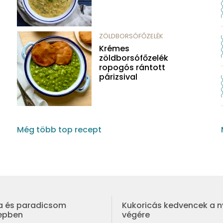
ZÖLDBORSÓFŐZELÉK
Krémes
zöldborsófőzelék
ropogós rántott
párizsival
Még több top recept
a és paradicsom
Kukoricás kedvencek a n
repben
végére