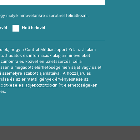
ogy melyik hírlevelünkre szeretnél felíratkozni:
evél
Heti hírlevél
ulok, hogy a Central Médiacsoport Zrt. az általam
atott adatok és információk alapján hírleveleket
számomra és közvetlen üzletszerzési céllal
sen a megadott elérhetőségeimen saját vagy üzleti
i személyre szabott ajánlataival. A hozzájárulás
nása és az érintetti igények érvényesítése az
Adatkezelési Tájékoztatóban
írt elérhetőségeken
es.