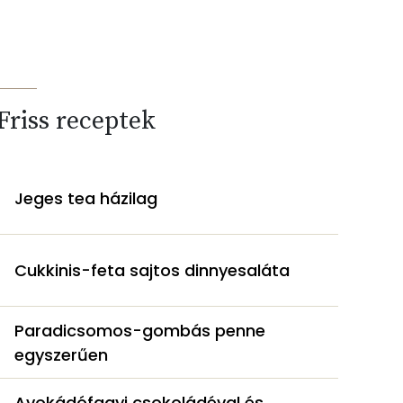
Friss receptek
Jeges tea házilag
Cukkinis-feta sajtos dinnyesaláta
Paradicsomos-gombás penne
egyszerűen
Avokádófagyi csokoládéval és