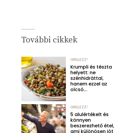
További cikkek
GRILLEZZ!
Krumpli és tészta
helyett: ne
szénhidráttal,
hanem ezzel az
olcsó...
GRILLEZZ!
5 alulértékelt és
könnyen
beszerezhető étel,
ami különösen jót