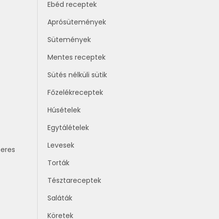
Ebéd receptek
Aprósütemények
Sütemények
Mentes receptek
Sütés nélküli sütik
Főzelékreceptek
Húsételek
Egytálételek
Levesek
zeres
Torták
Tésztareceptek
Saláták
Köretek