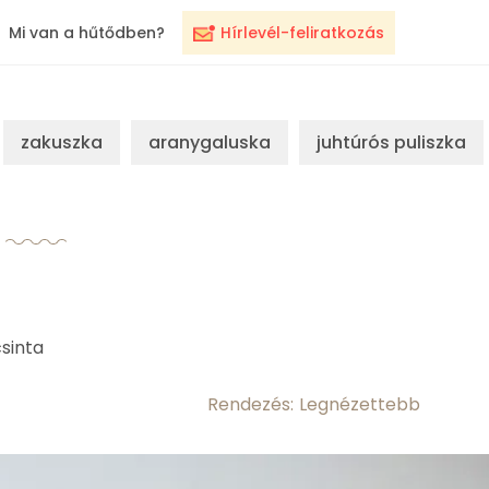
Mi van a hűtődben?
Hírlevél-feliratkozás
zakuszka
aranygaluska
juhtúrós puliszka
sinta
Rendezés: