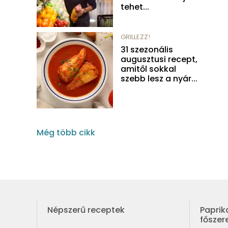
tehet...
GRILLEZZ!
31 szezonális
augusztusi recept,
amitől sokkal
szebb lesz a nyár...
Még több cikk
Népszerű receptek
Paprik
fősze