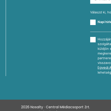
Válaszd ki, h
Napi hírl
Hozzájár
szolgált
küldjön 
megkeres
partnere
visszavo
Egyedi 
lehetség
2026
Nosalty · Central Médiacsoport Zrt.