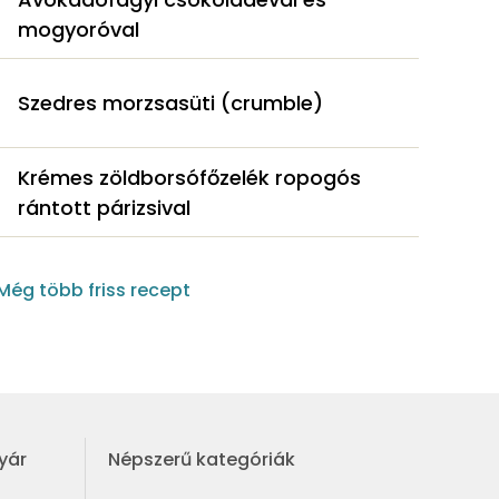
mogyoróval
Szedres morzsasüti (crumble)
Krémes zöldborsófőzelék ropogós
rántott párizsival
Még több friss recept
yár
Népszerű kategóriák