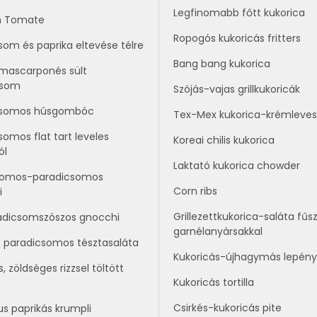
Legfinomabb főtt kukorica
n Tomate
Ropogós kukoricás fritters
som és paprika eltevése télre
Bang bang kukorica
mascarponés sült
csom
Szójás-vajas grillkukoricák
csomos húsgombóc
Tex-Mex kukorica-krémleves
somos flat tart leveles
Koreai chilis kukorica
ól
Laktató kukorica chowder
ikomos-paradicsomos
Corn ribs
i
Grillezettkukorica-saláta fűs
adicsomszószos gnocchi
garnélanyársakkal
t paradicsomos tésztasaláta
Kukoricás-újhagymás lepény
, zöldséges rizzsel töltött
Kukoricás tortilla
Csirkés-kukoricás pite
us paprikás krumpli