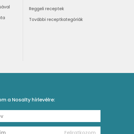
sával
Reggeli receptek
áta
További receptkategóriák
om a Nosalty hírlevélre:
Feliratkozom