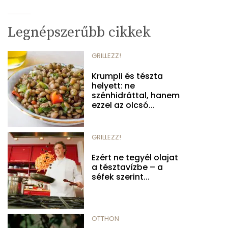
Legnépszerűbb cikkek
GRILLEZZ!
Krumpli és tészta
helyett: ne
szénhidráttal, hanem
ezzel az olcsó...
GRILLEZZ!
Ezért ne tegyél olajat
a tésztavízbe – a
séfek szerint...
OTTHON