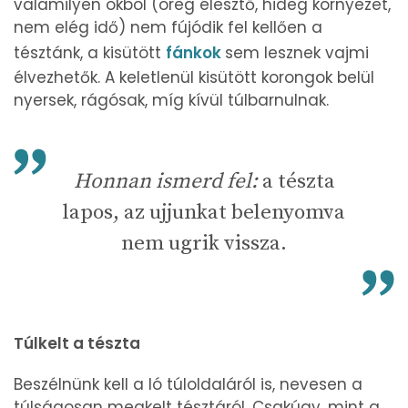
valamilyen okból (öreg élesztő, hideg környezet,
nem elég idő) nem fújódik fel kellően a
tésztánk, a kisütött
fánkok
sem lesznek vajmi
élvezhetők. A keletlenül kisütött korongok belül
nyersek, rágósak, míg kívül túlbarnulnak.
Honnan ismerd fel:
a tészta
lapos, az ujjunkat belenyomva
nem ugrik vissza.
Túlkelt a tészta
Beszélnünk kell a ló túloldaláról is, nevesen a
túlságosan megkelt tésztáról. Csakúgy, mint a