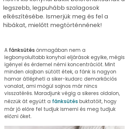
legszebb, legpuhább szalagosok
elkészítésébe. Ismerjük meg és fel a
hibákat, mielőtt megtörténnének!
A
fánksütés
önmagában nem a
legbonyolultabb konyhai eljárások egyike, mégis
igényel és érdemel némi koncentrációt. Mint
minden olajban sütött étek, a fánk is nagyon
hamar átlépheti a siker-kudarc demarkációs
vonalat, ami mögül sajnos már nincs
visszatérés. Maradjunk végig a sikeres oldalon,
nézzük át együtt a
fánksütés
buktatóit, hogy
már jó előre fel tudjuk ismerni és meg tudjuk
előzni őket.