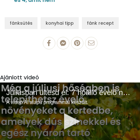
és 4, amit nem
fánksütés
konyhai tipp
fánk recept
Ajánlott videó
Júliusban ültesd el: 7 hőálló évelő növény a színes és buja kertért
A videó AI alapú programmal készült.