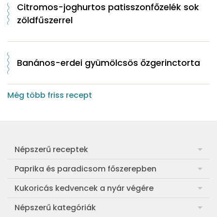
Citromos-joghurtos patisszonfőzelék sok
zöldfűszerrel
Banános-erdei gyümölcsös őzgerinctorta
Még több friss recept
Népszerű receptek
Frankfurti leves
Paprika és paradicsom főszerepben
Egyszerű muffin
Pan con Tomate
Kukoricás kedvencek a nyár végére
Aranygaluska
Paradicsom és paprika eltevése télre
Legfinomabb főtt kukorica
Népszerű kategóriák