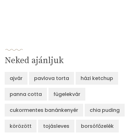
Neked ajánljuk
ajvár
pavlova torta
házi ketchup
panna cotta
fügelekvár
cukormentes banánkenyér
chia puding
körözött
tojásleves
borsófőzelék