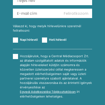
Mexikói kukoricasaláta
Reggeli receptek
Feliratkozom
További receptkategóriák
Válaszd ki, hogy melyik hírlevelünkre szeretnél
felíratkozni:
Napi hírlevél
Heti hírlevél
Hozzájárulok, hogy a Central Médiacsoport Zrt.
az általam szolgáltatott adatok és információk
alapján hírleveleket küldjön számomra és
közvetlen üzletszerzési céllal megkeressen a
megadott elérhetőségeimen saját vagy üzleti
partnerei személyre szabott ajánlataival. A
hozzájárulás visszavonása és az érintetti igények
érvényesítése az
Egyedi Adatkezelési Tájékoztatóban
írt
elérhetőségeken lehetséges.