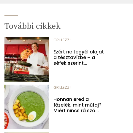
További cikkek
GRILLEZZ!
Ezért ne tegyél olajat
a tésztavízbe – a
séfek szerint...
GRILLEZZ!
Honnan ered a
főzelék, mint műfaj?
Miért nincs rá szó...