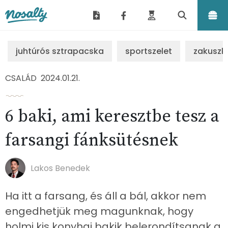
Nosalty
juhtúrós sztrapacska
sportszelet
zakuszk
CSALÁD
2024.01.21.
6 baki, ami keresztbe tesz a
farsangi fánksütésnek
Lakos Benedek
Ha itt a farsang, és áll a bál, akkor nem
engedhetjük meg magunknak, hogy
holmi kis konyhai bakik belerondítsanak a