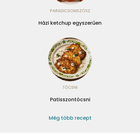
PARADICSOMSZÓSZ
Házi ketchup egyszerűen
TÓCSNI
Patisszontócsni
Még több recept