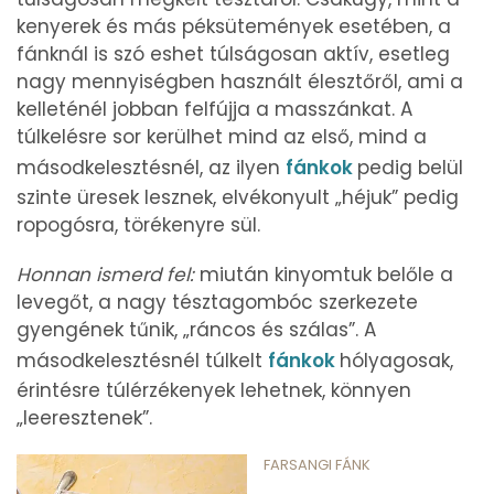
kenyerek és más péksütemények esetében, a
fánknál is szó eshet túlságosan aktív, esetleg
nagy mennyiségben használt élesztőről, ami a
kelleténél jobban felfújja a masszánkat. A
túlkelésre sor kerülhet mind az első, mind a
másodkelesztésnél, az ilyen
fánkok
pedig belül
szinte üresek lesznek, elvékonyult „héjuk” pedig
ropogósra, törékenyre sül.
Honnan ismerd fel:
miután kinyomtuk belőle a
levegőt, a nagy tésztagombóc szerkezete
gyengének tűnik, „ráncos és szálas”. A
másodkelesztésnél túlkelt
fánkok
hólyagosak,
érintésre túlérzékenyek lehetnek, könnyen
„leeresztenek”.
FARSANGI FÁNK