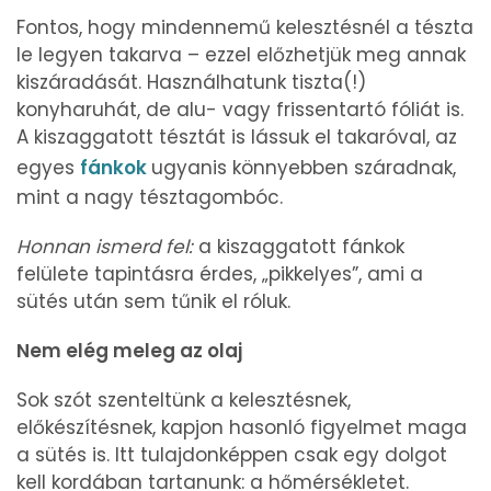
Fontos, hogy mindennemű kelesztésnél a tészta
le legyen takarva – ezzel előzhetjük meg annak
kiszáradását. Használhatunk tiszta(!)
konyharuhát, de alu- vagy frissentartó fóliát is.
A kiszaggatott tésztát is lássuk el takaróval, az
egyes
fánkok
ugyanis könnyebben száradnak,
mint a nagy tésztagombóc.
Honnan ismerd fel:
a kiszaggatott fánkok
felülete tapintásra érdes, „pikkelyes”, ami a
sütés után sem tűnik el róluk.
Nem elég meleg az olaj
Sok szót szenteltünk a kelesztésnek,
előkészítésnek, kapjon hasonló figyelmet maga
a sütés is. Itt tulajdonképpen csak egy dolgot
kell kordában tartanunk: a hőmérsékletet.