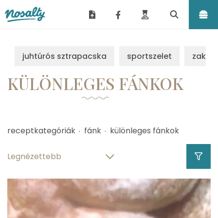
Nosalty
juhtúrós sztrapacska
sportszelet
zakus
KÜLÖNLEGES FÁNKOK
receptkategóriák
fánk
különleges fánkok