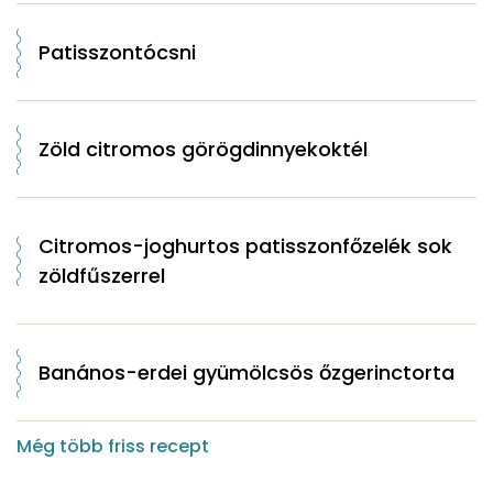
Patisszontócsni
Zöld citromos görögdinnyekoktél
Citromos-joghurtos patisszonfőzelék sok
zöldfűszerrel
Banános-erdei gyümölcsös őzgerinctorta
Még több friss recept