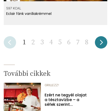
597 KCAL
Eclair fánk vaníliakrémmel
1
2
3
4
5
6
7
8
További cikkek
GRILLEZZ!
Ezért ne tegyél olajat
a tésztavízbe – a
séfek szerint...