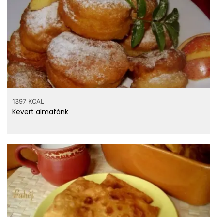
1397 KCAL
Kevert almafánk