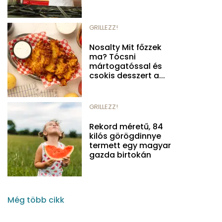
GRILLEZZ!
Nosalty Mit főzzek
ma? Tócsni
mártogatóssal és
csokis desszert a...
GRILLEZZ!
Rekord méretű, 84
kilós görögdinnye
termett egy magyar
gazda birtokán
Még több cikk