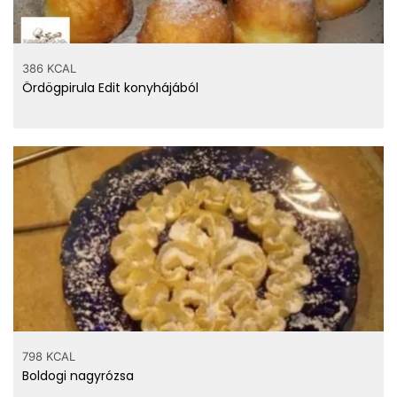
386 KCAL
Ördögpirula Edit konyhájából
798 KCAL
Boldogi nagyrózsa