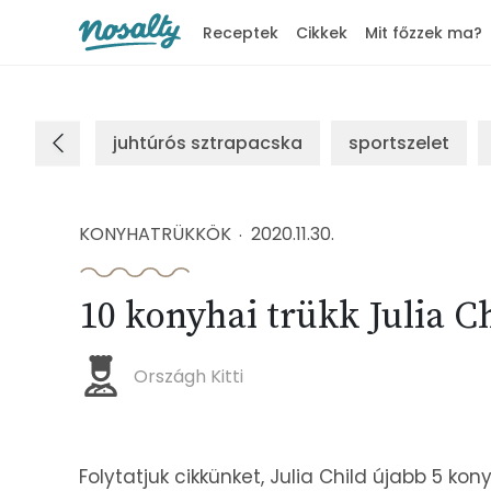
Receptek
Cikkek
Mit főzzek ma?
Nosalty
juhtúrós sztrapacska
sportszelet
KONYHATRÜKKÖK
2020.11.30.
10 konyhai trükk Julia Ch
Országh Kitti
Folytatjuk cikkünket, Julia Child újabb 5 kony