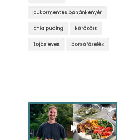
cukormentes banánkenyér
chia puding
körözött
tojásleves
borsófőzelék