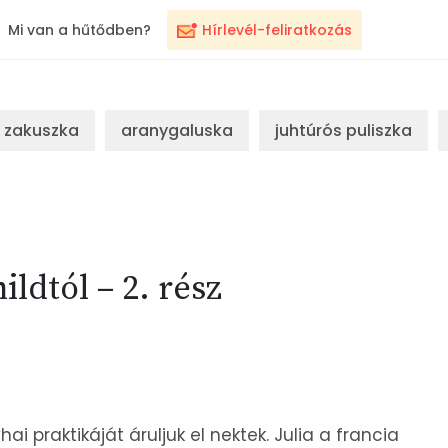
Mi van a hűtődben?
Hírlevél-feliratkozás
zakuszka
aranygaluska
juhtúrós puliszka
ildtól – 2. rész
hai praktikáját áruljuk el nektek. Julia a francia