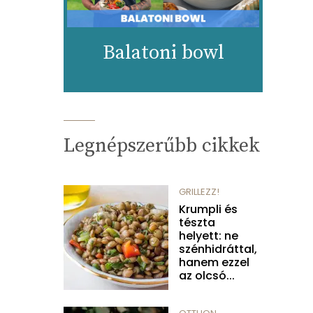
Balatoni bowl
Legnépszerűbb cikkek
GRILLEZZ!
Krumpli és
tészta
helyett: ne
szénhidráttal,
hanem ezzel
az olcsó...