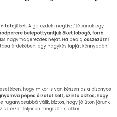
 a tetejüket
. A gerezdek megtisztításának egy
odpercre belepottyantjuk őket lobogó, forró
 a kis hagymagerezdek héját. Ha pedig
összezúzni
tása érdekében, egy nagykés lapját könnyedén
esetében, hogy mikor is van készen az a bizonyos
gnyomva pépes érzetet kelt, szinte biztos, hogy
 ruganyosabbá válik, biztos, hogy jó úton járunk
 az érzet teljesen megszűnik, akkor