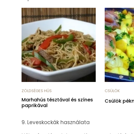
ZÖLDSÉGES HÚS
CSÜLÖK
Marhahús tésztával és színes
Csülök pék
paprikával
9. Leveskockák használata