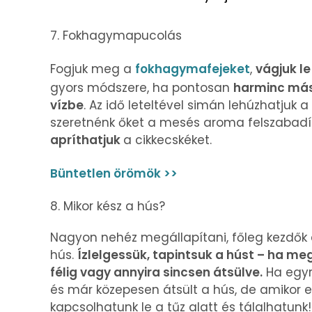
7. Fokhagymapucolás
Fogjuk meg a
fokhagymafejeket
,
vágjuk le
gyors módszere, ha pontosan
harminc más
vízbe
. Az idő leteltével simán lehúzhatjuk
szeretnénk őket a mesés aroma felszabadí
apríthatjuk
a cikkecskéket.
Büntetlen örömök >>
8. Mikor kész a hús?
Nagyon nehéz megállapítani, főleg kezdők 
hús.
Ízlelgessük, tapintsuk a húst – ha me
félig vagy annyira sincsen átsülve.
Ha egyre
és már közepesen átsült a hús, de amikor ez
kapcsolhatunk le a tűz alatt és tálalhatunk!