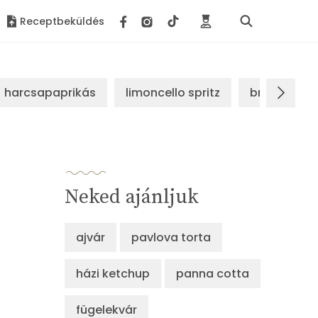
Receptbeküldés
harcsapaprikás
limoncello spritz
brassói sz
Neked ajánljuk
ajvár
pavlova torta
házi ketchup
panna cotta
fügelekvár