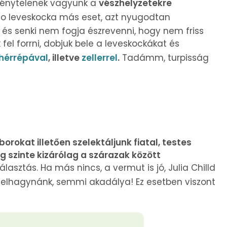
 kénytelenek vagyunk a
vészhelyzetekre
io leveskocka más eset, azt nyugodtan
t és senki nem fogja észrevenni, hogy nem friss
k fel forrni, dobjuk bele a leveskockákat és
hérrépával
, illetve
zellerrel
.
Tadámm, turpisság
orokat illetően szelektáljunk fiatal, testes
g szinte kizárólag a szárazak között
lasztás. Ha más nincs, a vermut is jó, Julia Chilld
elhagynánk, semmi akadálya! Ez esetben viszont