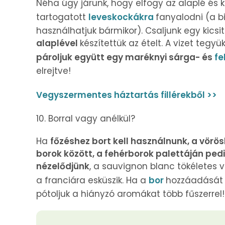
Néha úgy járunk, hogy elfogy az alaplé és
tartogatott
leveskockákra
fanyalodni (a b
használhatjuk bármikor). Csaljunk egy kicsi
alaplével
készítettük az ételt. A vizet tegyü
pároljuk együtt egy maréknyi sárga- és
fe
elrejtve!
Vegyszermentes háztartás fillérekből >>
10. Borral vagy anélkül?
Ha
főzéshez bort kell használnunk, a vörösb
borok között, a fehérborok palettáján pedi
nézelődjünk
, a sauvignon blanc tökéletes vá
a franciára esküszik. Ha a
bor
hozzáadását 
pótoljuk a hiányzó aromákat több fűszerrel!