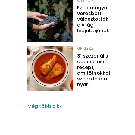
OTTHON
Ezt a magyar
vörösbort
választották
a világ
legjobbjának
GRILLEZZ!
31 szezonális
augusztusi
recept,
amitől sokkal
szebb lesz a
nyár...
Még több cikk