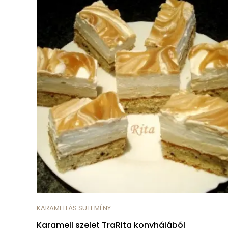
KARAMELLÁS SÜTEMÉNY
Karamell szelet TraRita konyhájából