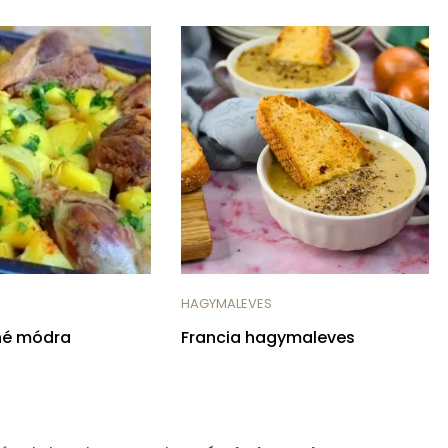
HAGYMALEVES
né módra
Francia hagymaleves