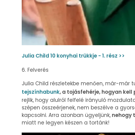
Julia Child 10 konyhai trükkje - 1. rész >>
6. Felverés
Julia Child részletekbe menően, már-már 
tejszínhabunk
, a tojásfehérje, hogyan kell
rejlik, hogy alulról felfelé irányuló mozdul
szépen összeérjenek, nem beszélve a gyors
kapcsolni. Arra azonban ügyeljünk,
nehogy t
miatt ne legyen készen a tortánk!