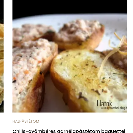
HALPÁSTÉTOM
Chilis-gyömbéres garnélapástétom baguettel