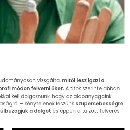
tudományosan vizsgálta,
mitől lesz igazi a
 profi módon felverni őket.
A titok szerinte abban
atokkal kell dolgoznunk, hogy az alapanyagaink
aságról – kénytelenek leszünk
szupersebességre
úlbuzogjuk a dolgot
és éppen a túlzott felverés