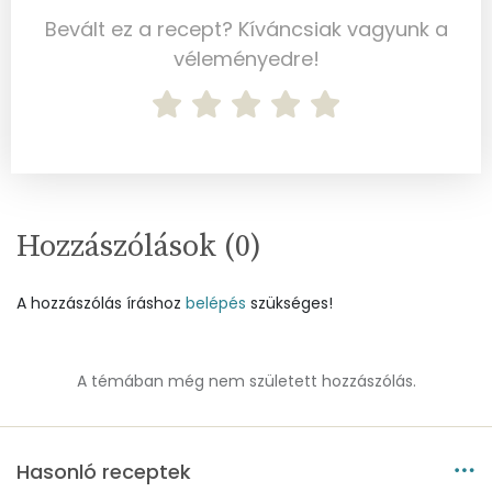
Összesen
0.4 g
Bevált ez a recept? Kíváncsiak vagyunk a
Telített zsírsav
véleményedre!
0 g
Egyszeresen telítetlen zsírsav:
0 g
Többszörösen telítetlen zsírsav
0 g
Koleszterin
0 mg
Hozzászólások (
0
)
Ásványi anyagok
A hozzászólás íráshoz
belépés
szükséges!
Összesen
168.8 g
Cink
0 mg
A témában még nem született hozzászólás.
Szelén
0 mg
Hasonló receptek
Kálcium
88 mg