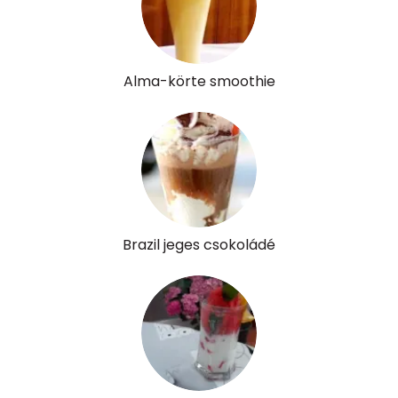
Élelmi rost
3 mg
Víz
Alma-körte smoothie
Összesen
363.7 g
Vitaminok
Összesen
0
A vitamin (RAE):
82 micro
Brazil jeges csokoládé
B6 vitamin:
0 mg
B12 Vitamin:
0 micro
E vitamin:
0 mg