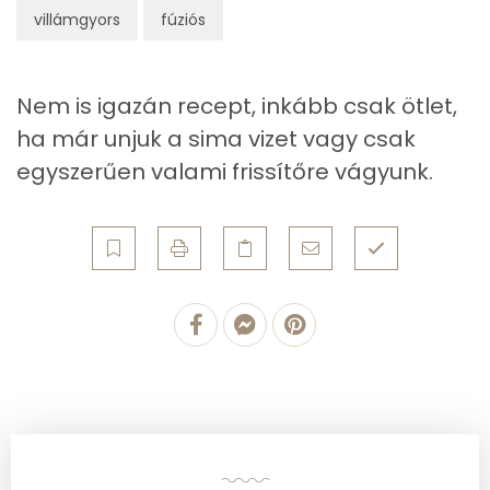
villámgyors
fúziós
TOP vitaminok
C vitamin:
Nem is igazán recept, inkább csak ötlet,
Kolin:
ha már unjuk a sima vizet vagy csak
Lut-zea
egyszerűen valami frissítőre vágyunk.
β-karotin
Niacin - B3 vitamin:
Fehérje
Összesen
1.6 g
Zsír