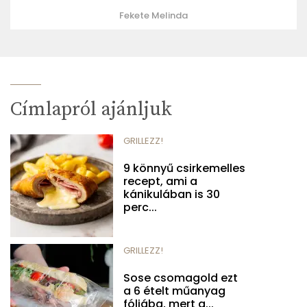
Fekete Melinda
Címlapról ajánljuk
GRILLEZZ!
9 könnyű csirkemelles
recept, ami a
kánikulában is 30
perc...
GRILLEZZ!
Sose csomagold ezt
a 6 ételt műanyag
fóliába, mert a...