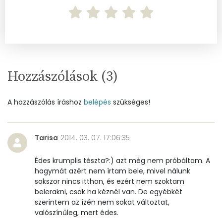
Cink
1 mg
Szelén
7 mg
Kálcium
42 mg
Vas
1 mg
Hozzászólások (
3
)
Magnézium
33 mg
A hozzászólás íráshoz
belépés
szükséges!
Foszfor
112 mg
Tarisa
2014. 03. 07. 17:06:35
Nátrium
47 mg
Édes krumplis tészta?:) azt még nem próbáltam. A
Réz
0 mg
hagymát azért nem írtam bele, mivel nálunk
sokszor nincs itthon, és ezért nem szoktam
Mangán
0 mg
belerakni, csak ha kéznél van. De egyébkét
szerintem az ízén nem sokat változtat,
valószínűleg, mert édes.
Szénhidrát