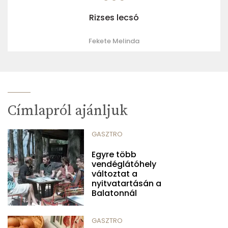
Rizses lecsó
Fekete Melinda
Címlapról ajánljuk
GASZTRO
Egyre több
vendéglátóhely
változtat a
nyitvatartásán a
Balatonnál
GASZTRO