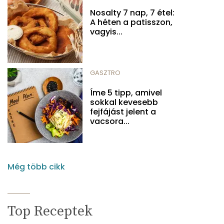
Nosalty 7 nap, 7 étel:
A héten a patisszon,
vagyis...
GASZTRO
Íme 5 tipp, amivel
sokkal kevesebb
fejfájást jelent a
vacsora...
Még több cikk
Top Receptek