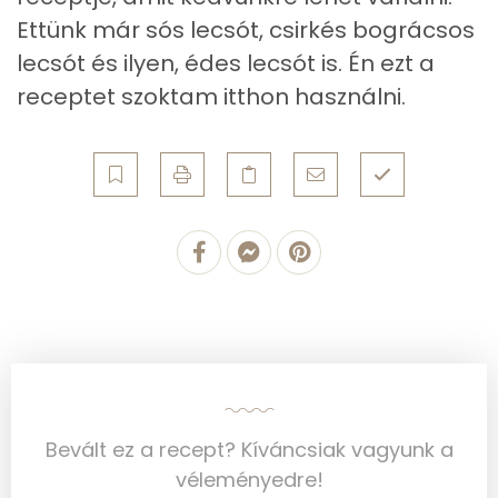
Összesen
5.5 g
Ettünk már sós lecsót, csirkés bográcsos
lecsót és ilyen, édes lecsót is. Én ezt a
Zsír
receptet szoktam itthon használni.
Összesen
6.8 g
Telített zsírsav
1 g
Egyszeresen telítetlen zsírsav:
3 g
Többszörösen telítetlen zsírsav
2 g
Koleszterin
90 mg
Ásványi anyagok
Bevált ez a recept? Kíváncsiak vagyunk a
Összesen
244.2 g
véleményedre!