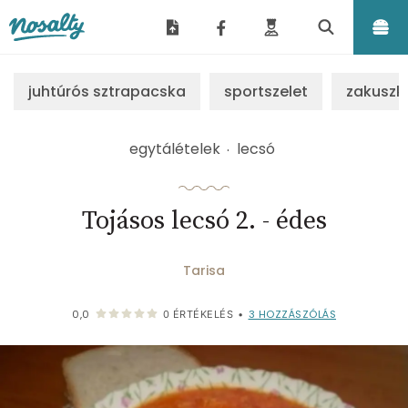
Nosalty
juhtúrós sztrapacska
sportszelet
zakuszk
egytálételek
lecsó
Tojásos lecsó 2. - édes
Tarisa
3
HOZZÁSZÓLÁS
0,0
0
ÉRTÉKELÉS
•