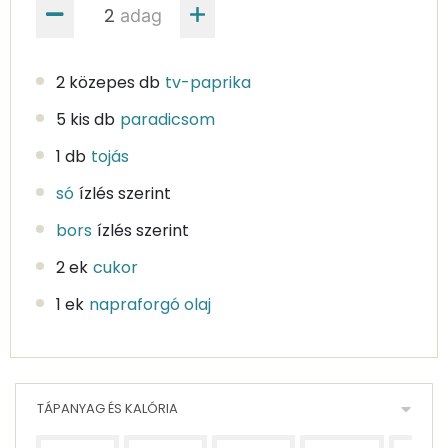
adag
2 közepes db
tv-paprika
5 kis db
paradicsom
1 db
tojás
só
ízlés szerint
bors
ízlés szerint
2 ek
cukor
1 ek
napraforgó olaj
TÁPANYAG ÉS KALÓRIA