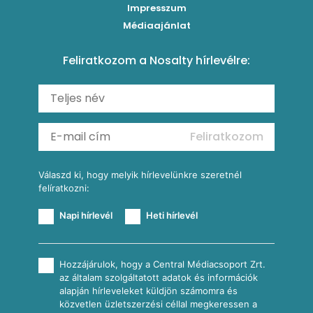
Impresszum
Roston csirkemell
Sült paprikás alfredo
Kukoricás tortilla
Torták
Médiaajánlat
Amerikai palacsinta
Paprikás-juhtúrós hajtovány
Csirkés-kukoricás pite
Tésztareceptek
Feliratkozom a Nosalty hírlevélre:
Carbonara
Shakshuka
Mexikói húsleves kukorica salsával
Saláták
Ratatouille
Almás-kéksajtos kukoricasaláta
Köretek
Mexikói kukoricasaláta
Reggeli receptek
Feliratkozom
További receptkategóriák
Válaszd ki, hogy melyik hírlevelünkre szeretnél
felíratkozni:
Napi hírlevél
Heti hírlevél
Hozzájárulok, hogy a Central Médiacsoport Zrt.
az általam szolgáltatott adatok és információk
alapján hírleveleket küldjön számomra és
közvetlen üzletszerzési céllal megkeressen a