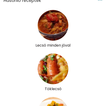
Hasonló receptek
B12 Vitamin:
0 micro
E vitamin:
3 mg
C vitamin:
93 mg
D vitamin:
20 micro
Lecsó minden jóval
K vitamin:
22 micro
Tiamin - B1 vitamin:
0 mg
Riboflavin - B2 vitamin:
0 mg
Niacin - B3 vitamin:
2 mg
Töklecsó
Pantoténsav - B5 vitamin:
0 mg
Folsav - B9-vitamin:
50 micro