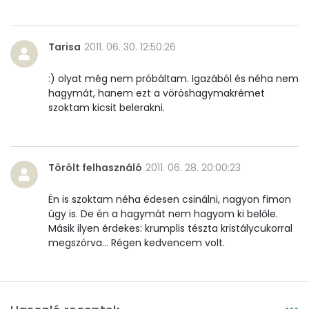
Összesen
21.8 g
Tarisa
2011. 06. 30. 12:50:26
Cukor
17 mg
:) olyat még nem próbáltam. Igazából és néha nem
Élelmi rost
4 mg
hagymát, hanem ezt a vöröshagymakrémet
szoktam kicsit belerakni.
Víz
Összesen
284.5 g
Törölt felhasználó
2011. 06. 28. 20:00:23
Én is szoktam néha édesen csinálni, nagyon fimon
Vitaminok
úgy is. De én a hagymát nem hagyom ki belőle.
Másik ilyen érdekes: krumplis tészta kristálycukorral
Összesen
0
megszórva... Régen kedvencem volt.
A vitamin (RAE):
137 micro
B6 vitamin:
0 mg