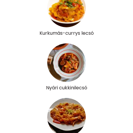
Kolin:
89 mg
Retinol - A vitamin:
39 micro
Kurkumás-currys lecsó
α-karotin
219 micro
β-karotin
1069 micro
β-crypt
8 micro
Likopin
5146 micro
Nyári cukkinilecsó
Lut-zea
647 micro
Összesen
161 kcal