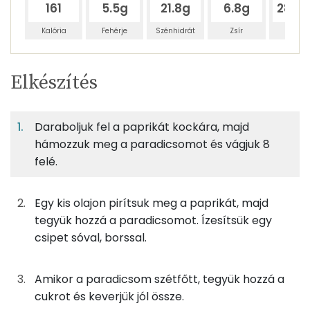
161
5.5g
21.8g
6.8g
284.
Kalória
Fehérje
Szénhidrát
Zsír
Víz
Egy
2
100
Elkészítés
adagban
adagban
grammban
TÁPANYAGTARTALOM
Daraboljuk fel a paprikát kockára, majd
2%
7%
2%
Egy
2
100
Fehérje
Szénhidrát
Zsír
adagban
adagban
grammban
hámozzuk meg a paradicsomot és vágjuk 8
felé.
2%
7%
2%
89%
100g
tv-paprika
16 kcal
Fehérje
Szénhidrát
Zsír
Víz
Egy kis olajon pirítsuk meg a paprikát, majd
TOP ásványi anyagok
200g
paradicsom
36 kcal
tegyük hozzá a paradicsomot. Ízesítsük egy
csipet sóval, borssal.
Foszfor
28g
tojás
35 kcal
Nátrium
Amikor a paradicsom szétfőtt, tegyük hozzá a
0g
só
0 kcal
cukrot és keverjük jól össze.
Kálcium