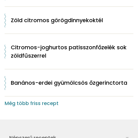
Zöld citromos görögdinnyekoktél
Citromos-joghurtos patisszonfőzelék sok
zöldfűszerrel
Banános-erdei gyümölcsös őzgerinctorta
Még több friss recept
Népszerű receptek