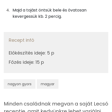
0g
bors
0 kcal
Majd a tojást öntsük bele és óvatosan
Magnézium
10g
cukor
39 kcal
kevergessük kb. 2 percig.
Szelén
4g
napraforgó olaj
35 kcal
TOP vitaminok
Recept infó
Összesen
161 kcal
C vitamin:
Előkészítés ideje
:
5 p
Kolin:
Főzés ideje
:
15 p
Likopin
E vitamin:
nagyon gyors
magyar
Niacin - B3 vitamin:
Minden családnak megvan a saját Lecsó
Fehérje
receptje, amit kedvünkre lehet variálni.