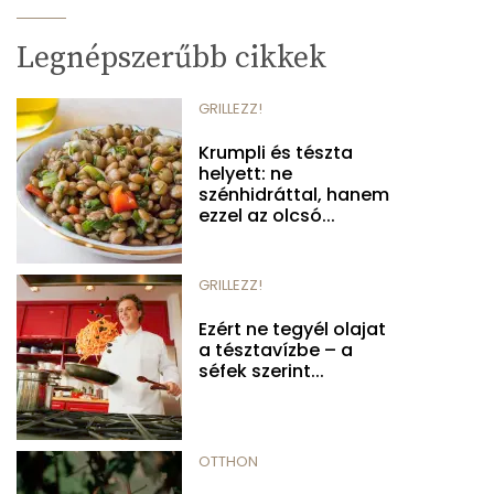
Legnépszerűbb cikkek
GRILLEZZ!
Krumpli és tészta
helyett: ne
szénhidráttal, hanem
ezzel az olcsó...
GRILLEZZ!
Ezért ne tegyél olajat
a tésztavízbe – a
séfek szerint...
OTTHON