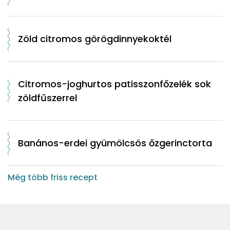
Zöld citromos görögdinnyekoktél
Citromos-joghurtos patisszonfőzelék sok
zöldfűszerrel
Banános-erdei gyümölcsös őzgerinctorta
Még több friss recept