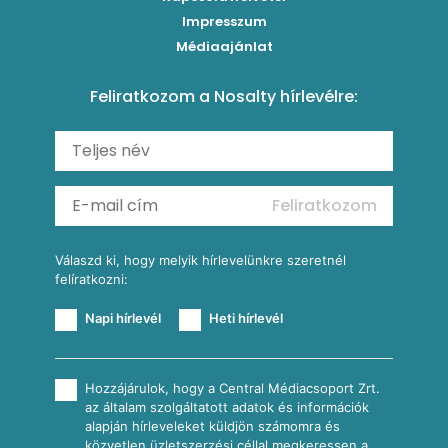
Levesek
Impresszum
Roston csirkemell
Sült paprikás alfredo
Kukoricás tortilla
Torták
Médiaajánlat
Amerikai palacsinta
Paprikás-juhtúrós hajtovány
Csirkés-kukoricás pite
Tésztareceptek
Feliratkozom a Nosalty hírlevélre:
Carbonara
Shakshuka
Mexikói húsleves kukorica salsával
Saláták
Ratatouille
Almás-kéksajtos kukoricasaláta
Köretek
Mexikói kukoricasaláta
Reggeli receptek
Feliratkozom
További receptkategóriák
Válaszd ki, hogy melyik hírlevelünkre szeretnél
felíratkozni:
Napi hírlevél
Heti hírlevél
Hozzájárulok, hogy a Central Médiacsoport Zrt.
az általam szolgáltatott adatok és információk
alapján hírleveleket küldjön számomra és
közvetlen üzletszerzési céllal megkeressen a