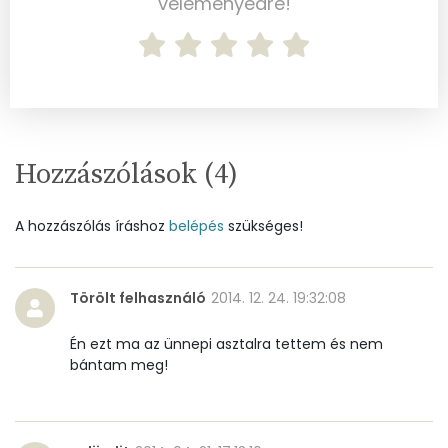
véleményedre!
Cink
0 mg
Szelén
0 mg
Kálcium
63 mg
Vas
1 mg
Hozzászólások (
4
)
Magnézium
31 mg
A hozzászólás íráshoz
belépés
szükséges!
Foszfor
46 mg
Nátrium
825 mg
Törölt felhasználó
2014. 12. 24. 19:32:08
Réz
0 mg
Én ezt ma az ünnepi asztalra tettem és nem
bántam meg!
Mangán
0 mg
Szénhidrát