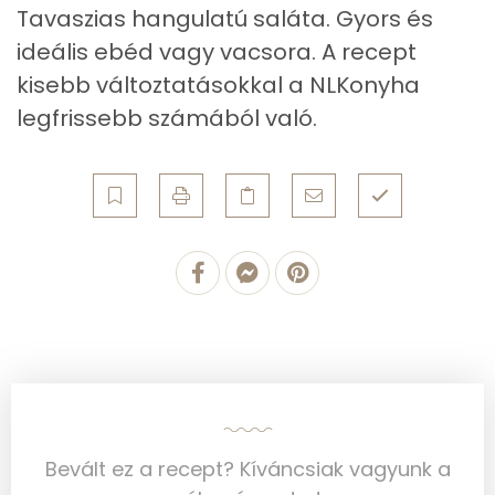
Összesen
14.3 g
Tavaszias hangulatú saláta. Gyors és
ideális ebéd vagy vacsora. A recept
Zsír
kisebb változtatásokkal a NLKonyha
legfrissebb számából való.
Összesen
9.5 g
Telített zsírsav
2 g
Egyszeresen telítetlen zsírsav:
4 g
Többszörösen telítetlen zsírsav
1 g
Koleszterin
14 mg
Ásványi anyagok
Összesen
966.4 g
Bevált ez a recept? Kíváncsiak vagyunk a