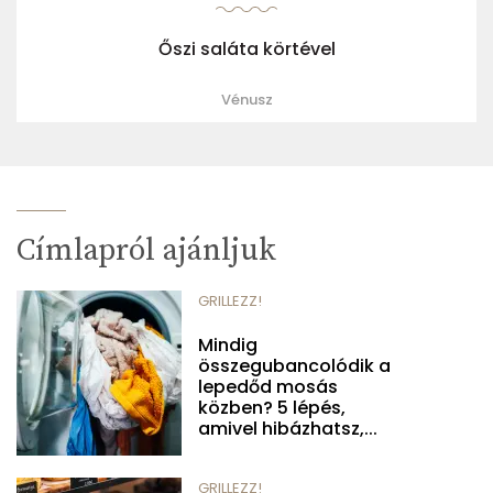
Őszi saláta körtével
Vénusz
Címlapról ajánljuk
GRILLEZZ!
Mindig
összegubancolódik a
lepedőd mosás
közben? 5 lépés,
amivel hibázhatsz,...
GRILLEZZ!