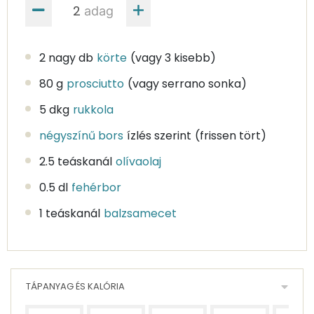
adag
2 nagy db
körte
(vagy 3 kisebb)
80 g
prosciutto
(vagy serrano sonka)
5 dkg
rukkola
négyszínű bors
ízlés szerint
(frissen tört)
2.5 teáskanál
olívaolaj
0.5 dl
fehérbor
1 teáskanál
balzsamecet
TÁPANYAG ÉS KALÓRIA