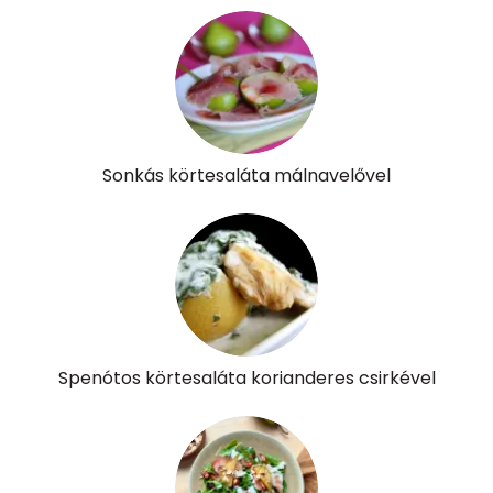
Kolin:
17 mg
Retinol - A vitamin:
0 micro
α-karotin
2 micro
Sonkás körtesaláta málnavelővel
β-karotin
389 micro
β-crypt
5 micro
Likopin
0 micro
Lut-zea
992 micro
Spenótos körtesaláta korianderes csirkével
Összesen
304 kcal