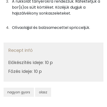
A rukkolát tányérokra rendezzük. Ráfektetjük a
5g
olívaolaj
44 kcal
bor(s)os sült körtéket. Közéjük dugjuk a
Magnézium
25g
fehérbor
21 kcal
hajszálvékony sonkaszeleteket.
Vas
0g
balzsamecet
0 kcal
Olívaolajjal és balzsamecettel spricceljük.
TOP vitaminok
Összesen
304 kcal
Kolin:
Recept infó
C vitamin:
Előkészítés ideje
:
10 p
E vitamin:
Főzés ideje
:
10 p
Lut-zea
Niacin - B3 vitamin:
nagyon gyors
olasz
Fehérje