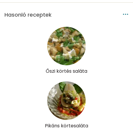
B12 Vitamin:
0 micro
Hasonló receptek
E vitamin:
1 mg
C vitamin:
14 mg
D vitamin:
0 micro
K vitamin:
41 micro
Őszi körtés saláta
Tiamin - B1 vitamin:
0 mg
Riboflavin - B2 vitamin:
0 mg
Niacin - B3 vitamin:
0 mg
Pantoténsav - B5 vitamin:
0 mg
Pikáns körtesaláta
Folsav - B9-vitamin:
41 micro