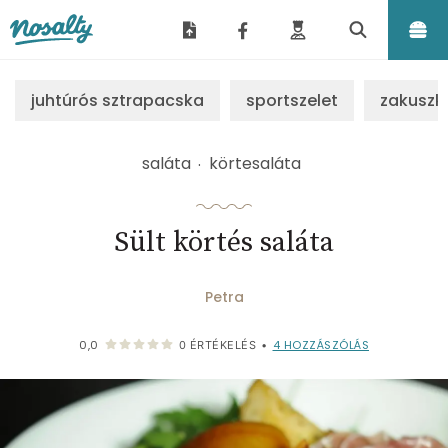
Nosalty
juhtúrós sztrapacska
sportszelet
zakuszk
saláta
körtesaláta
Sült körtés saláta
Petra
4
HOZZÁSZÓLÁS
0,0
0
ÉRTÉKELÉS
•