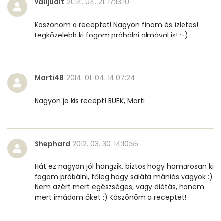
valijudit
2014. 04. 21. 17:13:10
Összesen
37.2 g
Köszönöm a receptet! Nagyon finom és ízletes!
Legközelebb ki fogom próbálni almával is! :-)
Cukor
24 mg
Élelmi rost
8 mg
Marti48
2014. 01. 04. 14:07:24
Víz
Nagyon jo kis recept! BUEK, Marti
Összesen
241.1 g
Shephard
2012. 03. 30. 14:10:55
Vitaminok
Hát ez nagyon jól hangzik, biztos hogy hamarosan ki
Összesen
0
fogom próbálni, főleg hogy saláta mániás vagyok :)
Nem azért mert egészséges, vagy diétás, hanem
A vitamin (RAE):
32 micro
mert imádom őket :) Köszönöm a receptet!
B6 vitamin:
0 mg