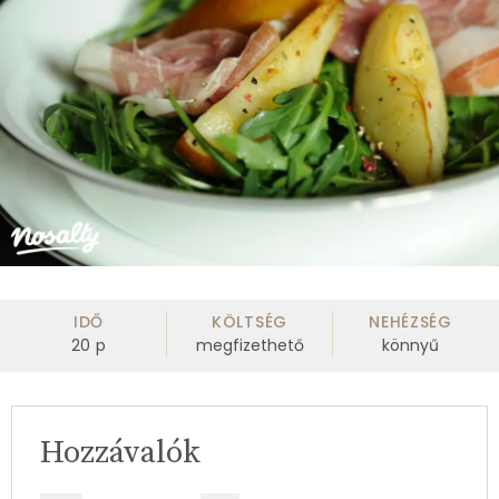
IDŐ
KÖLTSÉG
NEHÉZSÉG
20
p
megfizethető
könnyű
Hozzávalók