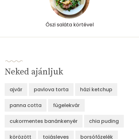
Őszi saláta körtével
Neked ajánljuk
ajvár
pavlova torta
házi ketchup
panna cotta
fügelekvár
cukormentes banánkenyér
chia puding
körözött
tojásleves
borsófőzelék