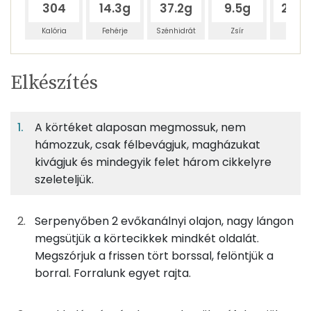
304
14.3g
37.2g
9.5g
241.1
Kalória
Fehérje
Szénhidrát
Zsír
Víz
Egy
2
100
Elkészítés
adagban
adagban
grammban
TÁPANYAGTARTALOM
A körtéket alaposan megmossuk, nem
5%
12%
3%
Egy
2
100
Fehérje
Szénhidrát
Zsír
adagban
adagban
grammban
hámozzuk, csak félbevágjuk, magházukat
kivágjuk és mindegyik felet három cikkelyre
szeleteljük.
5%
12%
3%
80%
260g
körte
133 kcal
Fehérje
Szénhidrát
Zsír
Víz
TOP ásványi anyagok
40g
prosciutto
100 kcal
Serpenyőben 2 evőkanálnyi olajon, nagy lángon
megsütjük a körtecikkek mindkét oldalát.
Nátrium
25g
rukkola
6 kcal
Megszórjuk a frissen tört borssal, felöntjük a
borral. Forralunk egyet rajta.
Kálcium
0g
négyszínű bors
0 kcal
Foszfor