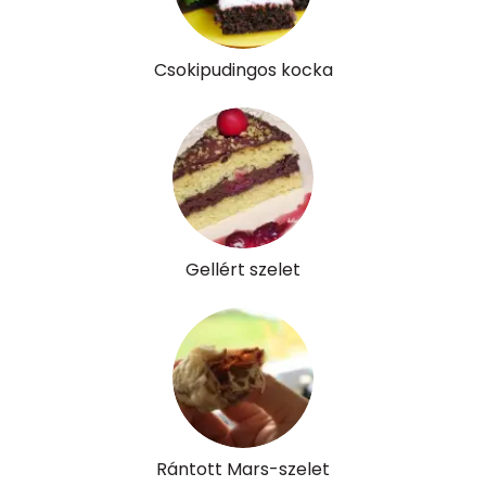
Riboflavin - B2 vitamin:
0 mg
Csokipudingos kocka
Niacin - B3 vitamin:
1 mg
Pantoténsav - B5 vitamin:
0 mg
Folsav - B9-vitamin:
19 micro
Kolin:
23 mg
Gellért szelet
Retinol - A vitamin:
282 micro
α-karotin
0 micro
β-karotin
219 micro
β-crypt
0 micro
Rántott Mars-szelet