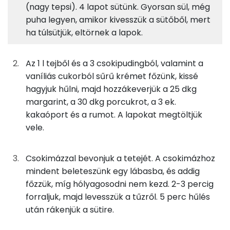
(nagy tepsi). 4 lapot sütünk. Gyorsan sül, még
Fehérje
Szénhidrát
Zsír
Víz
58g
finomliszt
212 kcal
puha legyen, amikor kivesszük a sütőből, mert
TOP ásványi anyagok
ha túlsütjük, eltörnek a lapok.
13g
margarin
90 kcal
Foszfor
Az 1 l tejből és a 3 csokipudingból, valamint a
3g
cukrozatlan kakaópor
6 kcal
Kálcium
vaníliás cukorból sűrű krémet főzünk, kissé
hagyjuk hűlni, majd hozzákeverjük a 25 dkg
25g
porcukor
97 kcal
Nátrium
margarint, a 30 dkg porcukrot, a 3 ek.
1g
sütőpor
1 kcal
kakaóport és a rumot. A lapokat megtöltjük
Magnézium
vele.
0g
só
0 kcal
Szelén
Csokimázzal bevonjuk a tetejét. A csokimázhoz
17g
tej
9 kcal
TOP vitaminok
mindent beleteszünk egy lábasba, és addig
Kolin:
főzzük, míg hólyagosodni nem kezd. 2-3 percig
5g
tojás
6 kcal
forraljuk, majd levesszük a tűzről. 5 perc hűlés
E vitamin:
után rákenjük a sütire.
Krémhez
Niacin - B3 vitamin: