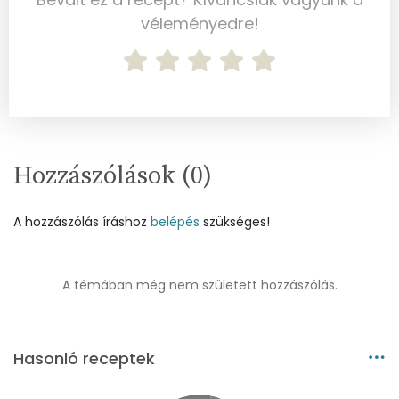
Nátrium
139 mg
véleményedre!
Réz
0 mg
Mangán
1 mg
Szénhidrát
Hozzászólások (
0
)
Összesen
130.7 g
A hozzászólás íráshoz
belépés
szükséges!
Cukor
72 mg
Élelmi rost
4 mg
A témában még nem született hozzászólás.
Víz
Hasonló receptek
Összesen
20 g