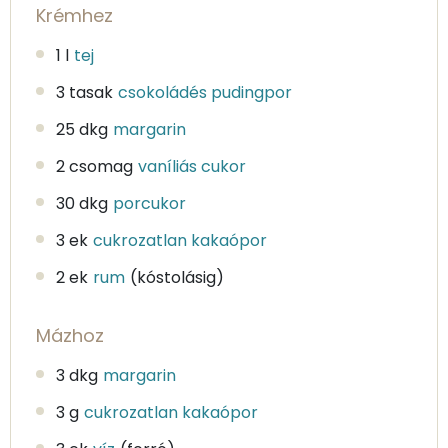
Krémhez
1 l
tej
3 tasak
csokoládés pudingpor
25 dkg
margarin
2 csomag
vaníliás cukor
30 dkg
porcukor
3 ek
cukrozatlan kakaópor
2 ek
rum
(kóstolásig)
Mázhoz
3 dkg
margarin
3 g
cukrozatlan kakaópor