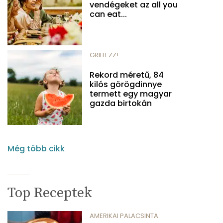
vendégeket az all you
can eat...
GRILLEZZ!
Rekord méretű, 84
kilós görögdinnye
termett egy magyar
gazda birtokán
Még több cikk
Top Receptek
AMERIKAI PALACSINTA