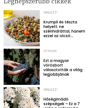
Legnépszerűbb cikkek
GRILLEZZ!
Krumpli és tészta
helyett: ne
szénhidráttal, hanem
ezzel az olcsó...
OTTHON
Ezt a magyar
vörösbort
választották a világ
legjobbjának
GRILLEZZ!
Hőségimádó
szépségek – Ez a 7