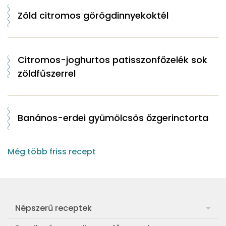
Zöld citromos görögdinnyekoktél
Citromos-joghurtos patisszonfőzelék sok
zöldfűszerrel
Banános-erdei gyümölcsös őzgerinctorta
Még több friss recept
Népszerű receptek
Frankfurti leves