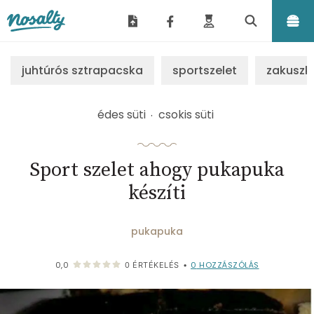
Nosalty
juhtúrós sztrapacska
sportszelet
zakuszk
édes süti
csokis süti
Sport szelet ahogy pukapuka
készíti
pukapuka
0
HOZZÁSZÓLÁS
0,0
0
ÉRTÉKELÉS
•