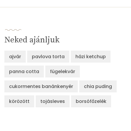
Likopin
0 micro
Lut-zea
33 micro
Összesen
856 kcal
Neked ajánljuk
ajvár
pavlova torta
házi ketchup
panna cotta
fügelekvár
cukormentes banánkenyér
chia puding
körözött
tojásleves
borsófőzelék