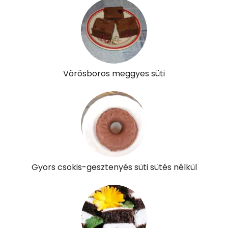
Vitaminok
Összesen
0
A vitamin (RAE):
300 micro
Vörösboros meggyes süti
B6 vitamin:
0 mg
B12 Vitamin:
0 micro
E vitamin:
3 mg
C vitamin:
0 mg
Gyors csokis-gesztenyés süti sütés nélkül
D vitamin:
3 micro
K vitamin:
34 micro
Tiamin - B1 vitamin:
0 mg