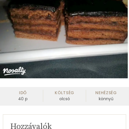
IDŐ
KÖLTSÉG
NEHÉZSÉG
40
p
olcsó
könnyű
Hozzávalók