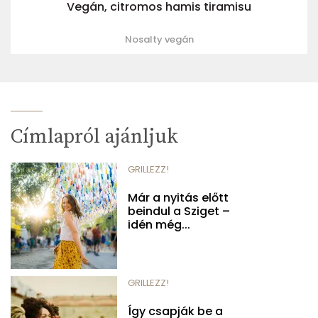
Vegán, citromos hamis tiramisu
Nosalty vegán
Címlapról ajánljuk
GRILLEZZ!
Már a nyitás előtt
beindul a Sziget –
idén még...
GRILLEZZ!
Így csapják be a