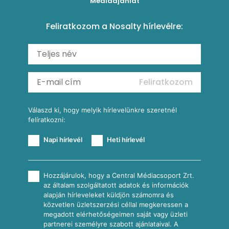
Médiaajánlat
Amerikai palacsinta
Paprikás-juhtúrós hajtovány
Csirkés-kukoricás pite
Tésztareceptek
Feliratkozom a Nosalty hírlevélre:
Carbonara
Shakshuka
Mexikói húsleves kukorica salsával
Saláták
Ratatouille
Almás-kéksajtos kukoricasaláta
Köretek
Mexikói kukoricasaláta
Reggeli receptek
Feliratkozom
További receptkategóriák
Válaszd ki, hogy melyik hírlevelünkre szeretnél
felíratkozni:
Napi hírlevél
Heti hírlevél
Hozzájárulok, hogy a Central Médiacsoport Zrt.
az általam szolgáltatott adatok és információk
alapján hírleveleket küldjön számomra és
közvetlen üzletszerzési céllal megkeressen a
megadott elérhetőségeimen saját vagy üzleti
partnerei személyre szabott ajánlataival. A