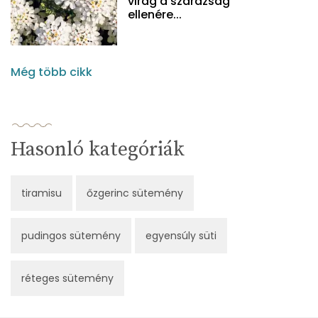
virág a szárazság
ellenére...
Még több cikk
Hasonló kategóriák
tiramisu
őzgerinc sütemény
pudingos sütemény
egyensúly süti
réteges sütemény