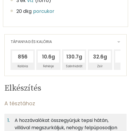
3 ek
víz
(forró)
20 dkg
porcukor
TÁPANYAG ÉS KALÓRIA
856
10.6g
130.7g
32.6g
20g
Kalória
Fehérje
Szénhidrát
Zsír
Víz
Egy
12
100
Elkészítés
adagban
adagban
grammban
TÁPANYAGTARTALOM
A tésztához
6%
67%
17%
Egy
12
100
Fehérje
Szénhidrát
Zsír
adagban
adagban
grammban
A hozzávalókat összegyúrjuk tepsi hátán,
villával megszurkáljuk, nehogy felpúposodjon
A tésztához
6%
67%
17%
10%