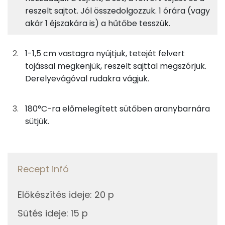
A tésztához
10%
31%
30%
29%
reszelt sajtot. Jól összedolgozzuk. 1 órára (vagy
Fehérje
Szénhidrát
Zsír
Víz
58g
finomliszt
212 kcal
akár 1 éjszakára is) a hűtőbe tesszük.
TOP ásványi anyagok
42g
margarin
299 kcal
Nátrium
1-1,5 cm vastagra nyújtjuk, tetejét felvert
tojással megkenjük, reszelt sajttal megszórjuk.
7g
tejföl
13 kcal
Foszfor
Derelyevágóval rudakra vágjuk.
2g
só
0 kcal
Kálcium
180°C-ra előmelegített sütőben aranybarnára
9g
tojás
12 kcal
Szelén
sütjük.
17g
trappista sajt
59 kcal
Magnézium
TOP vitaminok
Recept infó
A kenéshez
Kolin:
9g
tojás
12 kcal
Előkészítés ideje
:
20 p
E vitamin:
Sütés ideje
:
15 p
A szóráshoz