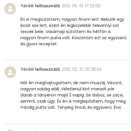
Törölt felhasználó
2012. 05. 01. 17:22:00
Nátrium
871 mg
Én is megsütöttem, nagyon finom lett. Nekünk egy
Réz
0 mg
kicsit sós lett, ezért én legközelebb feleannyi sót
teszek bele. Vasárnap sütöttem és hétfőn is
Mangán
0 mg
nagyon finom puha volt. Köszönöm ezt az egyszerú
és gyors receptet.
Szénhidrát
Összesen
45.4 g
Törölt felhasználó
2012. 02. 21. 20:28:34
Cukor
1 mg
Hát én meghajtogattam, de nem muszáj. Viszont,
nagyon sokáig eláll. Véletlenül kint maradt pár
Élelmi rost
2 mg
darab a tányéron majd 2 napig. Se doboz, se zacsi,
semmi, csak úgy. És én is meglepődtem, hogy még
mindig puha volt. Tényleg fincsi, és egyszerű. Éva
Víz
Összesen
42.4 g