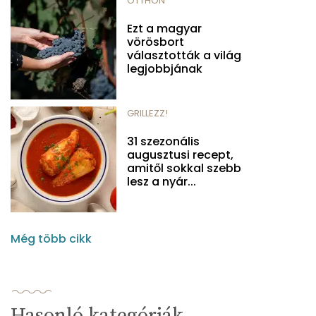
OTTHON
Ezt a magyar
vörösbort
választották a világ
legjobbjának
GRILLEZZ!
31 szezonális
augusztusi recept,
amitől sokkal szebb
lesz a nyár...
Még több cikk
Hasonló kategóriák