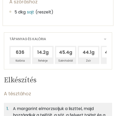
A szóráshoz
5 dkg
sajt
(reszelt)
TÁPANYAG ÉS KALÓRIA
636
14.2g
45.4g
44.1g
42.4
Kalória
Fehérje
Szénhidrát
Zsír
Víz
Egy
6
100
Elkészítés
adagban
adagban
grammban
TÁPANYAGTARTALOM
A tésztához
10%
31%
30%
Egy
6
100
Fehérje
Szénhidrát
Zsír
adagban
adagban
grammban
A margarint elmorzsoljuk a liszttel, majd
hozzáadjuk a tejfölt, a sót, a felvert tojást és a