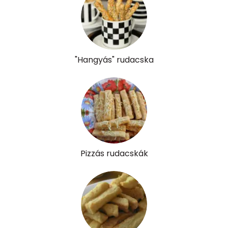
Tiamin - B1 vitamin:
0 mg
Riboflavin - B2 vitamin:
0 mg
Niacin - B3 vitamin:
1 mg
"Hangyás" rudacska
Pantoténsav - B5 vitamin:
0 mg
Folsav - B9-vitamin:
28 micro
Kolin:
64 mg
Retinol - A vitamin:
432 micro
Pizzás rudacskák
α-karotin
0 micro
β-karotin
263 micro
β-crypt
2 micro