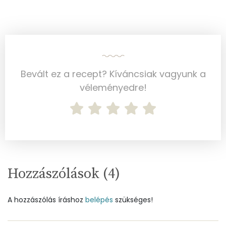
Koleszterin
95 mg
Ásványi anyagok
Bevált ez a recept? Kíváncsiak vagyunk a
Összesen
1306.1 g
véleményedre!
Cink
1 mg
Szelén
29 mg
Kálcium
189 mg
Vas
1 mg
Hozzászólások (
4
)
Magnézium
23 mg
A hozzászólás íráshoz
belépés
szükséges!
Foszfor
192 mg