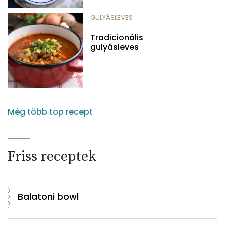
GULYÁSLEVES
Tradicionális
gulyásleves
Még több top recept
Friss receptek
Balatoni bowl