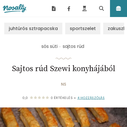
Nosalty
juhtúrós sztrapacska
sportszelet
zakuszk
sós süti
sajtos rúd
Sajtos rúd Szewi konyhájából
NS
4
HOZZÁSZÓLÁS
0,0
0
ÉRTÉKELÉS
•