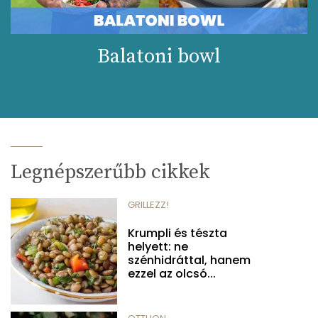
Balatoni bowl
Legnépszerűbb cikkek
GRILLEZZ!
Krumpli és tészta
helyett: ne
szénhidráttal, hanem
ezzel az olcsó...