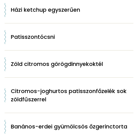
Házi ketchup egyszerűen
Patisszontócsni
Zöld citromos görögdinnyekoktél
Citromos-joghurtos patisszonfőzelék sok
zöldfűszerrel
Banános-erdei gyümölcsös őzgerinctorta