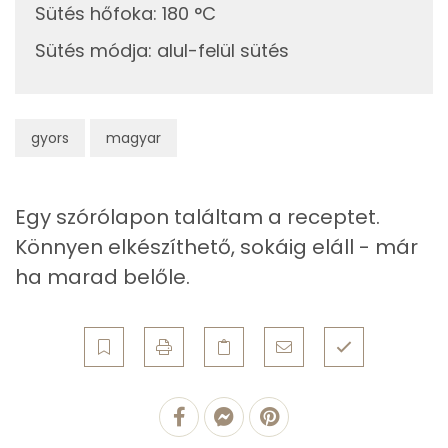
Niacin - B3 vitamin:
Sütés hőfoka
:
180 °C
8g
sajt
29 kcal
Sütés módja
A vitamin (RAE):
:
alul-felül sütés
Retinol - A vitamin:
Összesen
636 kcal
gyors
magyar
Fehérje
Összesen
14.2 g
Egy szórólapon találtam a receptet.
Könnyen elkészíthető, sokáig eláll - már
Zsír
ha marad belőle.
Összesen
44.1 g
Telített zsírsav
12 g
Egyszeresen telítetlen zsírsav:
19 g
Többszörösen telítetlen zsírsav
11 g