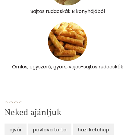
Likopin
0 micro
Sajtos rudacskák B konyhájából
Lut-zea
92 micro
Összesen
636 kcal
Omlós, egyszerű, gyors, vajas-sajtos rudacskák
Neked ajánljuk
ajvár
pavlova torta
házi ketchup