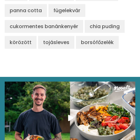
panna cotta
fügelekvár
cukormentes banánkenyér
chia puding
körözött
tojásleves
borsófőzelék