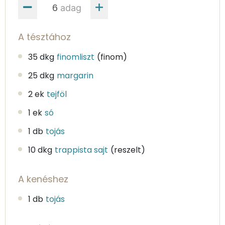
adag
A tésztához
35 dkg
finomliszt
(finom)
25 dkg
margarin
2 ek
tejföl
1 ek
só
1 db
tojás
10 dkg
trappista sajt
(reszelt)
A kenéshez
1 db
tojás