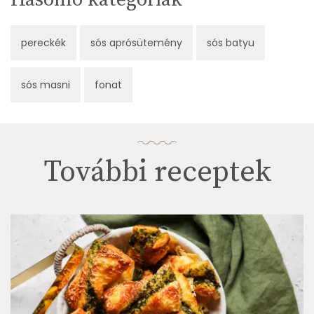
pereckék
sós aprósütemény
sós batyu
sós masni
fonat
További receptek