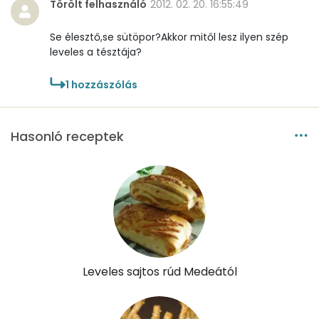
Törölt felhasználó
2012. 02. 20. 16:55:49
Vitaminok
Se élesztő,se sütöpor?Akkor mitől lesz ilyen szép
leveles a tésztája?
Összesen
0
1
hozzászólás
A vitamin (RAE):
454 micro
B6 vitamin:
0 mg
Hasonló receptek
B12 Vitamin:
1 micro
E vitamin:
4 mg
C vitamin:
0 mg
D vitamin:
18 micro
Leveles sajtos rúd Medeától
K vitamin:
40 micro