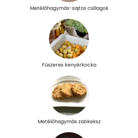
Metélőhagymás-sajtos csillagok
K vitamin:
30 micro
Tiamin - B1 vitamin:
0 mg
Riboflavin - B2 vitamin:
0 mg
Niacin - B3 vitamin:
1 mg
Fűszeres kenyérkocka
Pantoténsav - B5 vitamin:
0 mg
Folsav - B9-vitamin:
36 micro
Kolin:
93 mg
Retinol - A vitamin:
277 micro
Metélőhagymás zabkeksz
α-karotin
4 micro