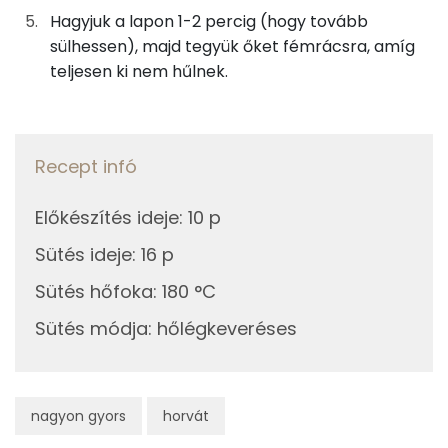
10g
rozmaring
13 kcal
Hagyjuk a lapon 1-2 percig (hogy tovább
E vitamin:
sülhessen), majd tegyük őket fémrácsra, amíg
0g
fekete bors
0 kcal
teljesen ki nem hűlnek.
C vitamin:
A díszítéshez
Niacin - B3 vitamin:
13g
fekete olajbogyó
15 kcal
Recept infó
A vitamin (RAE):
2g
rozmaring
2 kcal
Előkészítés ideje
:
10 p
Fehérje
Sütés ideje
:
16 p
Összesen
541 kcal
Összesen
7.9 g
Sütés hőfoka
:
180 °C
Sütés módja
:
hőlégkeveréses
Zsír
Összesen
32.4 g
nagyon gyors
horvát
Telített zsírsav
7 g