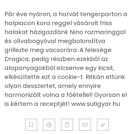
Egyszeresen telítetlen zsírsav:
16 g
Pár éve nyáron, a horvát tengerparton a
halpiacon kora reggel vásárolt friss
Többszörösen telítetlen zsírsav
8 g
halakat házigazdánk Nino rozmaringgal
Koleszterin
109 mg
és olívabogyóval megbolondítva
grillezte meg vacsorára. A felesége
Ásványi anyagok
Dragica, pedig részben ezekből az
alapanyagokból elcsenve egy kicsit,
Összesen
1206.2 g
elkészítette ezt a cookie-t. Ritkán ettünk
Cink
1 mg
olyan desszertet, amely ennyire
harmonizált volna a főétellel! Gyorsan el
Szelén
17 mg
is kértem a receptjét! www.sutigyar.hu
Kálcium
85 mg
Vas
4 mg