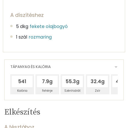
A díszítéshez
5 dkg
fekete olajbogyó
1 szál
rozmaring
TÁPANYAG ÉS KALÓRIA
541
7.9g
55.3g
32.4g
48.2
Kalória
Fehérje
Szénhidrát
Zsír
Víz
Egy
4
100
Elkészítés
adagban
adagban
grammban
TÁPANYAGTARTALOM
A tésztához