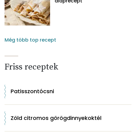
alaprecept
Még több top recept
Friss receptek
Patisszontócsni
Zöld citromos görögdinnyekoktél