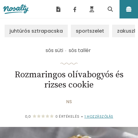
Nosalty
juhtúrós sztrapacska
sportszelet
zakuszk
sós süti
sós tallér
Rozmaringos olívabogyós és
rizses cookie
NS
1
HOZZÁSZÓLÁS
0,0
0
ÉRTÉKELÉS
•