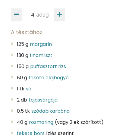
adag
A tésztához
125 g
margarin
130 g
finomliszt
150 g
puffasztott rizs
80 g
fekete olajbogyó
1 tk
só
2 db
tojássárgája
0.5 tk
szódabikarbóna
40 g
rozmaring
(vagy 2 ek szárított)
fekete bors
ízlés szerint