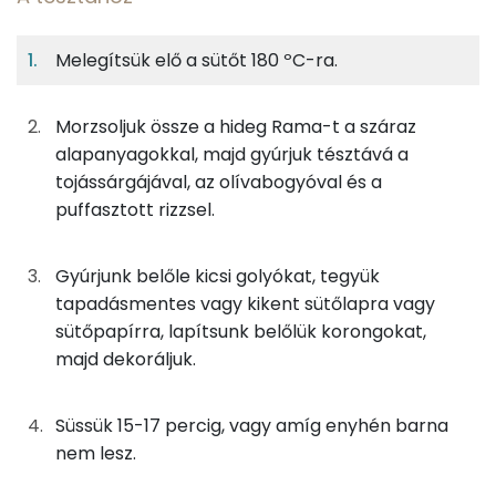
6%
38%
22%
Egy
4
100
Fehérje
Szénhidrát
Zsír
adagban
adagban
grammban
Melegítsük elő a sütőt 180 ºC-ra.
A tésztához
6%
38%
22%
34%
Fehérje
Szénhidrát
Zsír
Víz
Morzsoljuk össze a hideg Rama-t a száraz
31g
margarin
224 kcal
alapanyagokkal, majd gyúrjuk tésztává a
TOP ásványi anyagok
tojássárgájával, az olívabogyóval és a
33g
finomliszt
118 kcal
Nátrium
puffasztott rizzsel.
38g
puffasztott rizs
114 kcal
Kálcium
Gyúrjunk belőle kicsi golyókat, tegyük
20g
fekete olajbogyó
23 kcal
Foszfor
tapadásmentes vagy kikent sütőlapra vagy
sütőpapírra, lapítsunk belőlük korongokat,
2g
só
0 kcal
Magnézium
majd dekoráljuk.
10g
tojássárgája
32 kcal
Szelén
Süssük 15-17 percig, vagy amíg enyhén barna
0g
szódabikarbóna
0 kcal
TOP vitaminok
nem lesz.
Kolin: