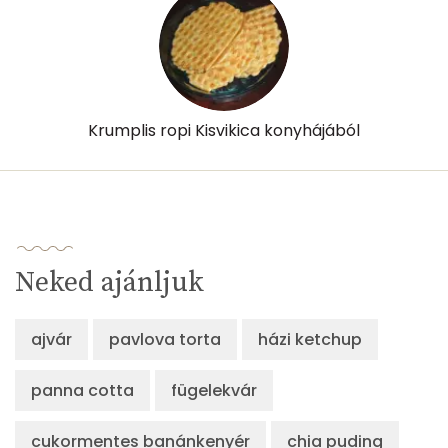
β-karotin
264 micro
β-crypt
3 micro
Likopin
0 micro
Krumplis ropi Kisvikica konyhájából
Lut-zea
281 micro
Összesen
541 kcal
Neked ajánljuk
ajvár
pavlova torta
házi ketchup
panna cotta
fügelekvár
cukormentes banánkenyér
chia puding