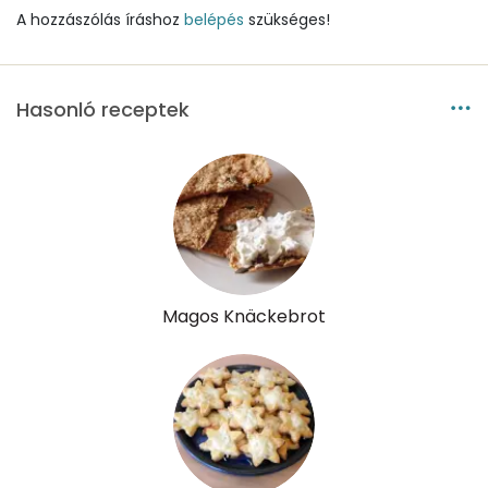
Víz
A hozzászólás íráshoz
belépés
szükséges!
Összesen
48.2 g
Hasonló receptek
Vitaminok
Összesen
0
A vitamin (RAE):
317 micro
B6 vitamin:
0 mg
Magos Knäckebrot
B12 Vitamin:
0 micro
E vitamin:
4 mg
C vitamin:
3 mg
D vitamin:
22 micro