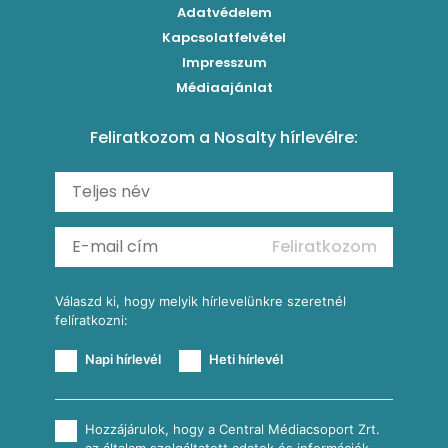
Klasszikus paprikás krumpli
Grillezettkukorica-saláta fűszeres garnélanyársakkal
Egytálételek
Adatvédelem
Brassói
Szaftos paprikás csirke
Kapcsolatfelvétel
Kukoricás-újhagymás lepény
Levesek
Impresszum
Roston csirkemell
Sült paprikás alfredo
Kukoricás tortilla
Torták
Médiaajánlat
Amerikai palacsinta
Paprikás-juhtúrós hajtovány
Csirkés-kukoricás pite
Tésztareceptek
Feliratkozom a Nosalty hírlevélre:
Carbonara
Shakshuka
Mexikói húsleves kukorica salsával
Saláták
Ratatouille
Almás-kéksajtos kukoricasaláta
Köretek
Mexikói kukoricasaláta
Reggeli receptek
Feliratkozom
További receptkategóriák
Válaszd ki, hogy melyik hírlevelünkre szeretnél
felíratkozni:
Napi hírlevél
Heti hírlevél
Hozzájárulok, hogy a Central Médiacsoport Zrt.
az általam szolgáltatott adatok és információk