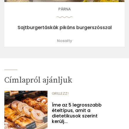
PÁRNA
Sajtburgertáskák pikáns burgerszósszal
Nosalty
Címlapról ajánljuk
GRILLEZZ!
Íme az 5 legrosszabb
ételtípus, amit a
dietetikusok szerint
kerülj...