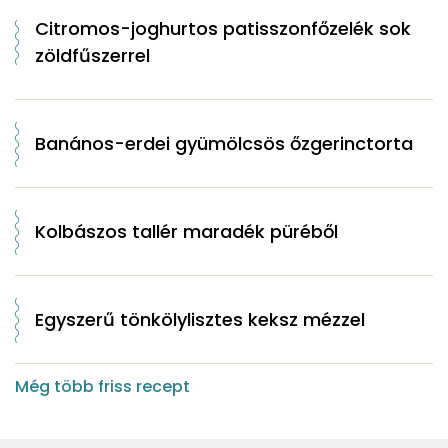
Citromos-joghurtos patisszonfőzelék sok
zöldfűszerrel
Banános-erdei gyümölcsös őzgerinctorta
Kolbászos tallér maradék püréből
Egyszerű tönkölylisztes keksz mézzel
Még több friss recept