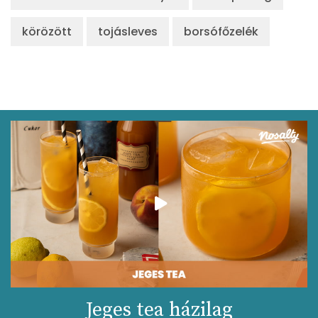
körözött
tojásleves
borsófőzelék
Jeges tea házilag