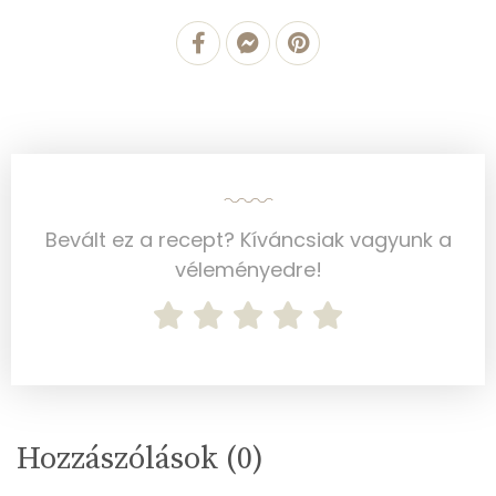
Magnézium
21 mg
Foszfor
84 mg
Nátrium
995 mg
Réz
0 mg
Mangán
0 mg
Bevált ez a recept? Kíváncsiak vagyunk a
véleményedre!
Szénhidrát
Összesen
55.3 g
Cukor
0 mg
Élelmi rost
3 mg
Hozzászólások (
0
)