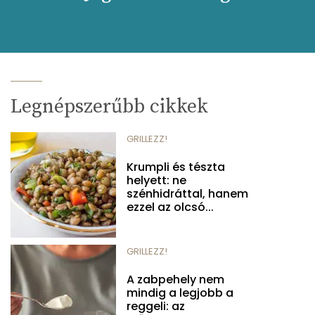
Legnépszerűbb cikkek
GRILLEZZ!
Krumpli és tészta
helyett: ne
szénhidráttal, hanem
ezzel az olcsó...
GRILLEZZ!
A zabpehely nem
mindig a legjobb a
reggeli: az