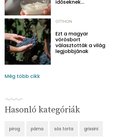
időseknek...
OTTHON
Ezt a magyar
vörösbort
választották a világ
legjobbjának
Még több cikk
Hasonló kategóriák
pirog
párna
sós torta
grissini