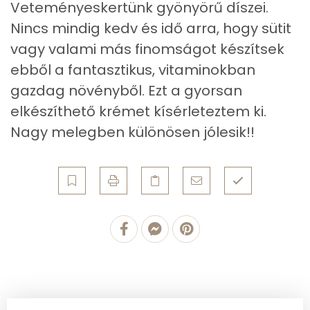
Összesen
2.1 g
Veteményeskertünk gyönyörű díszei.
Nincs mindig kedv és idő arra, hogy sütit
Telített zsírsav
1 g
vagy valami más finomságot készítsek
ebből a fantasztikus, vitaminokban
Egyszeresen telítetlen zsírsav:
0 g
gazdag növényből. Ezt a gyorsan
Többszörösen telítetlen zsírsav
0 g
elkészíthető krémet kísérleteztem ki.
Nagy melegben különösen jólesik!!
Koleszterin
6 mg
Ásványi anyagok
Összesen
132.8 g
Cink
0 mg
Szelén
1 mg
Kálcium
91 mg