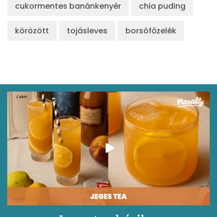
cukormentes banánkenyér
chia puding
körözött
tojásleves
borsófőzelék