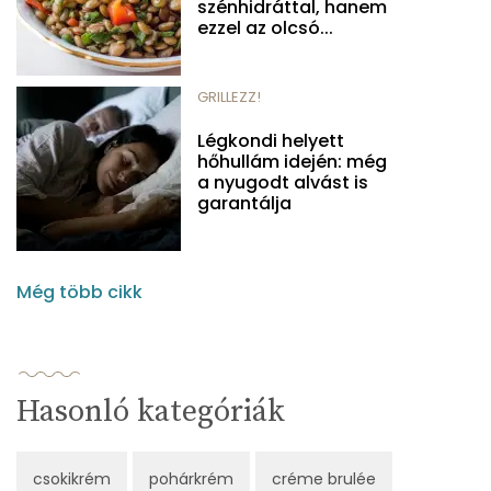
szénhidráttal, hanem
ezzel az olcsó...
GRILLEZZ!
Légkondi helyett
hőhullám idején: még
a nyugodt alvást is
garantálja
Még több cikk
Hasonló kategóriák
csokikrém
pohárkrém
créme brulée