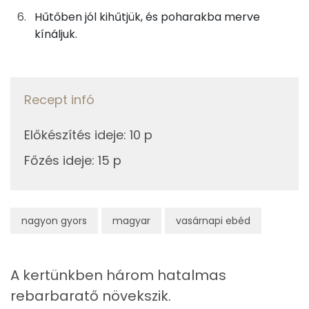
TOP vitaminok
Hűtőben jól kihűtjük, és poharakba merve
kínáljuk.
Kolin:
C vitamin:
Recept infó
E vitamin:
Előkészítés ideje
:
10 p
Niacin - B3 vitamin:
Főzés ideje
:
15 p
Lut-zea
Fehérje
nagyon gyors
magyar
vasárnapi ebéd
Összesen
1.1 g
A kertünkben három hatalmas
Zsír
rebarbaratő növekszik.