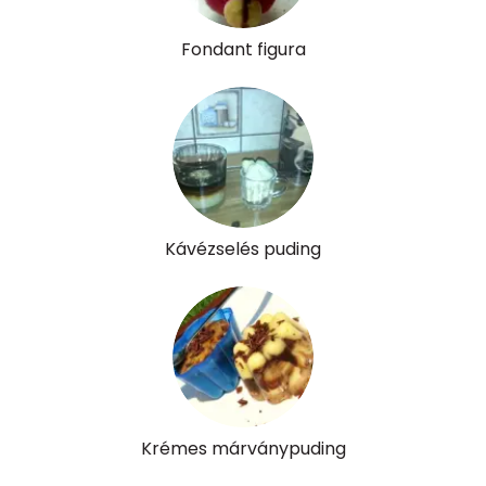
C vitamin:
8 mg
Fondant figura
D vitamin:
0 micro
K vitamin:
28 micro
Tiamin - B1 vitamin:
0 mg
Riboflavin - B2 vitamin:
0 mg
Kávézselés puding
Niacin - B3 vitamin:
0 mg
Pantoténsav - B5 vitamin:
0 mg
Folsav - B9-vitamin:
7 micro
Kolin:
8 mg
Krémes márványpuding
Retinol - A vitamin:
12 micro