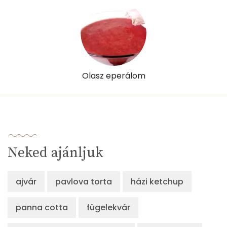
α-karotin
0 micro
β-karotin
60 micro
β-crypt
0 micro
Olasz eperálom
Likopin
0 micro
Lut-zea
160 micro
Összesen
88 kcal
Neked ajánljuk
ajvár
pavlova torta
házi ketchup
panna cotta
fügelekvár