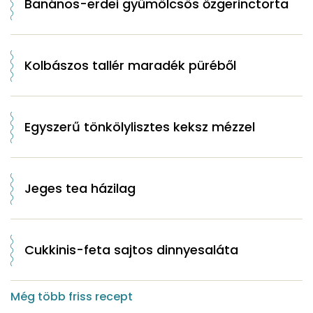
Banános-erdei gyümölcsös őzgerinctorta
Kolbászos tallér maradék püréből
Egyszerű tönkölylisztes keksz mézzel
Jeges tea házilag
Cukkinis-feta sajtos dinnyesaláta
Még több friss recept