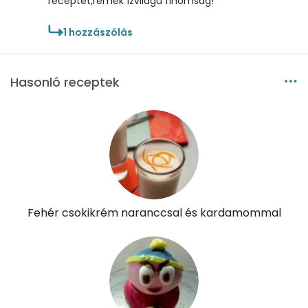
receptet,remek ízvilágú finomság!
Élelmi rost
2 mg
1
hozzászólás
Víz
Hasonló receptek
Összesen
95.1 g
Vitaminok
Összesen
0
A vitamin (RAE):
17 micro
Fehér csokikrém naranccsal és kardamommal
B6 vitamin:
0 mg
B12 Vitamin:
0 micro
E vitamin:
0 mg