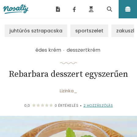
Nosalty
juhtúrós sztrapacska
sportszelet
zakuszk
édes krém
desszertkrém
Rebarbara desszert egyszerűen
Lizinka_
2
HOZZÁSZÓLÁS
0,0
0
ÉRTÉKELÉS
•