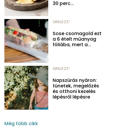
30 perc...
GRILLEZZ!
Sose csomagold ezt
a 6 ételt műanyag
fóliába, mert a...
GRILLEZZ!
Napszúrás nyáron:
tünetek, megelőzés
és otthoni kezelés
lépésről lépésre
Még több cikk