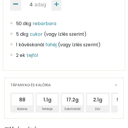
adag
50 dkg
rebarbara
5 dkg
cukor
(vagy ízlés szerint)
1 kávéskanál
fahéj
(vagy ízlés szerint)
2 ek
tejföl
TÁPANYAG ÉS KALÓRIA
88
1.1g
17.2g
2.1g
95.1
Kalória
Fehérje
Szénhidrát
Zsír
Víz
Egy
4
100