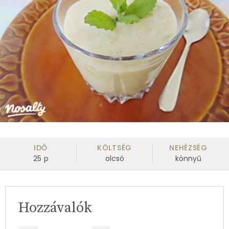
IDŐ
KÖLTSÉG
NEHÉZSÉG
25
p
olcsó
könnyű
Hozzávalók