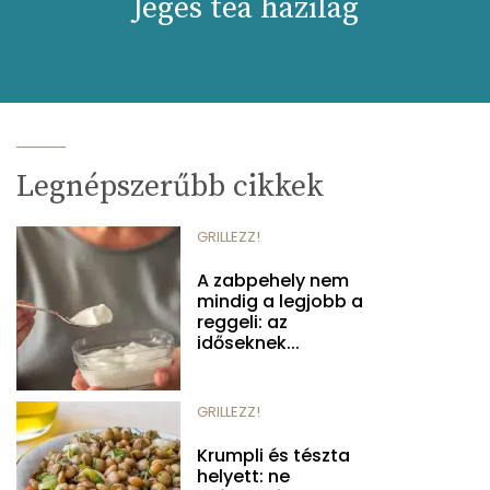
Jeges tea házilag
Legnépszerűbb cikkek
GRILLEZZ!
A zabpehely nem
mindig a legjobb a
reggeli: az
időseknek...
GRILLEZZ!
Krumpli és tészta
helyett: ne