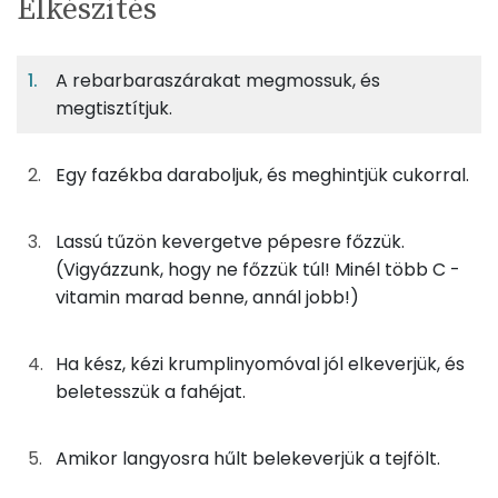
Elkészítés
adagban
adagban
grammban
TÁPANYAGTARTALOM
A rebarbaraszárakat megmossuk, és
1%
15%
2%
Egy
4
100
Fehérje
Szénhidrát
Zsír
adagban
adagban
grammban
megtisztítjuk.
1%
15%
2%
83%
Egy fazékba daraboljuk, és meghintjük cukorral.
125g
rebarbara
20 kcal
Fehérje
Szénhidrát
Zsír
Víz
TOP ásványi anyagok
13g
cukor
48 kcal
Lassú tűzön kevergetve pépesre főzzük.
(Vigyázzunk, hogy ne főzzük túl! Minél több C -
Kálcium
0g
fahéj
0 kcal
vitamin marad benne, annál jobb!)
Foszfor
10g
tejföl
20 kcal
Ha kész, kézi krumplinyomóval jól elkeverjük, és
Magnézium
beletesszük a fahéjat.
Összesen
88 kcal
Nátrium
Amikor langyosra hűlt belekeverjük a tejfölt.
Szelén