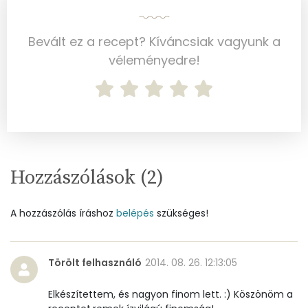
Vas
0 mg
Bevált ez a recept? Kíváncsiak vagyunk a
Magnézium
12 mg
véleményedre!
Foszfor
21 mg
Nátrium
7 mg
Réz
0 mg
Hozzászólások (
2
)
Mangán
0 mg
A hozzászólás íráshoz
belépés
szükséges!
Szénhidrát
Összesen
17.2 g
Törölt felhasználó
2014. 08. 26. 12:13:05
Cukor
14 mg
Elkészítettem, és nagyon finom lett. :) Köszönöm a