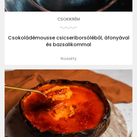
CSOKIKRÉM
Csokoládémousse csicseriborsóléből, áfonyával
és bazsalikommal
Nosalty