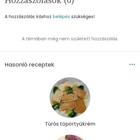
Hozzászólások (
0
)
Kálcium
16 mg
A hozzászólás íráshoz
belépés
szükséges!
Vas
0 mg
A témában még nem született hozzászólás.
Magnézium
5 mg
Foszfor
11 mg
Hasonló receptek
Nátrium
22 mg
Réz
0 mg
Mangán
0 mg
Szénhidrát
Túrós töpörtyűkrém
Összesen
2.1 g