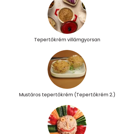
Cukor
1 mg
Élelmi rost
1 mg
Tepertőkrém villámgyorsan
Víz
Összesen
24 g
Vitaminok
Összesen
0
Mustáros tepertőkrém (Tepertőkrém 2.)
A vitamin (RAE):
9 micro
B6 vitamin:
0 mg
B12 Vitamin:
0 micro