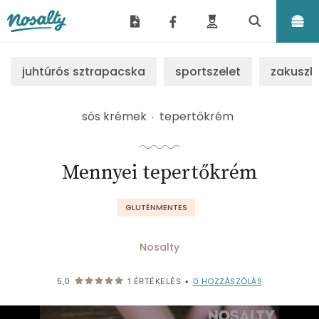
Nosalty
juhtúrós sztrapacska
sportszelet
zakuszk
sós krémek
tepertőkrém
Mennyei tepertőkrém
GLUTÉNMENTES
Nosalty
0
HOZZÁSZÓLÁS
5,0
1
ÉRTÉKELÉS
•