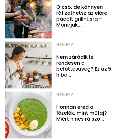
Olcsó, de könnyen
ráfizethetsz az előre
pácolt grillhúsra -
Mondjuk,...
GRILLEZZ!
Nem záródik le
rendesen a
befőttesüveg? Ez az 5
hiba...
GRILLEZZ!
Honnan ered a
főzelék, mint műfaj?
Miért nincs rá szó...