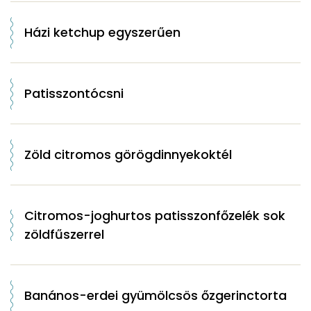
Házi ketchup egyszerűen
Patisszontócsni
Zöld citromos görögdinnyekoktél
Citromos-joghurtos patisszonfőzelék sok
zöldfűszerrel
Banános-erdei gyümölcsös őzgerinctorta