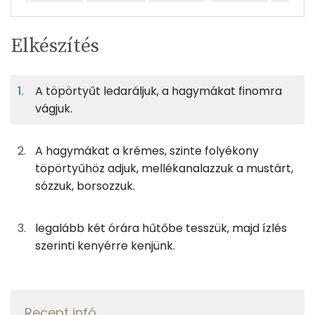
Egy
6
100
Elkészítés
adagban
adagban
grammban
TÁPANYAGTARTALOM
A töpörtyűt ledaráljuk, a hagymákat finomra
11%
3%
49%
Egy
6
100
Fehérje
Szénhidrát
Zsír
adagban
adagban
grammban
vágjuk.
11%
3%
49%
37%
A hagymákat a krémes, szinte folyékony
42g
libatepertő
315 kcal
Fehérje
Szénhidrát
Zsír
Víz
töpörtyűhöz adjuk, mellékanalazzuk a mustárt,
TOP ásványi anyagok
8g
lilahagyma
3 kcal
sózzuk, borsozzuk.
Nátrium
31g
újhagyma
6 kcal
legalább két órára hűtőbe tesszük, majd ízlés
Kálcium
szerinti kenyérre kenjünk.
2g
mustár
1 kcal
Foszfor
0g
só
0 kcal
Magnézium
Recept infó
0g
bors
0 kcal