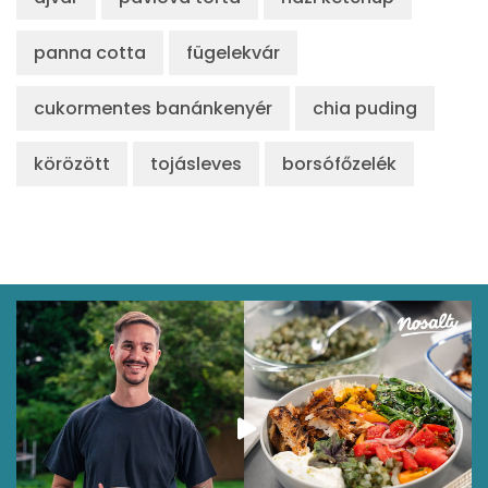
Retinol - A vitamin:
0 micro
panna cotta
fügelekvár
α-karotin
0 micro
cukormentes banánkenyér
chia puding
β-karotin
111 micro
körözött
tojásleves
borsófőzelék
β-crypt
0 micro
Likopin
0 micro
Lut-zea
211 micro
Összesen
325 kcal