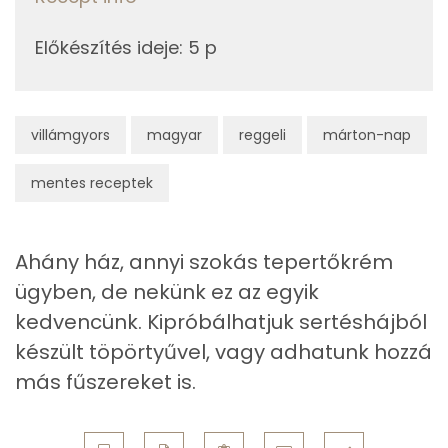
Szelén
Előkészítés ideje
:
5 p
Összesen
325 kcal
TOP vitaminok
C vitamin:
villámgyors
magyar
reggeli
márton-nap
Kolin:
mentes receptek
Lut-zea
Niacin - B3 vitamin:
Ahány ház, annyi szokás tepertőkrém
ügyben, de nekünk ez az egyik
β-karotin
kedvencünk. Kipróbálhatjuk sertéshájból
készült töpörtyűvel, vagy adhatunk hozzá
Fehérje
más fűszereket is.
Összesen
7.1 g