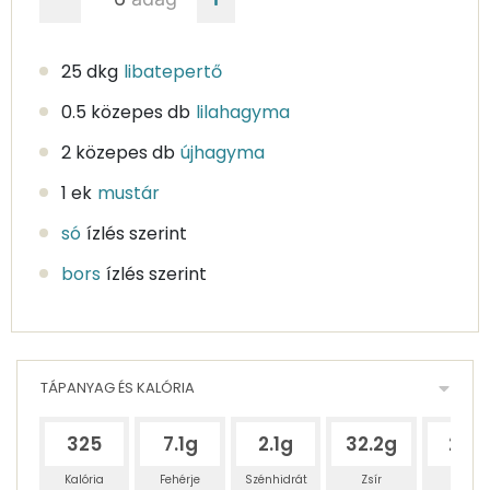
25 dkg
libatepertő
0.5 közepes db
lilahagyma
2 közepes db
újhagyma
1 ek
mustár
só
ízlés szerint
bors
ízlés szerint
TÁPANYAG ÉS KALÓRIA
325
7.1g
2.1g
32.2g
24g
Kalória
Fehérje
Szénhidrát
Zsír
Víz