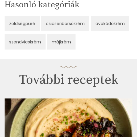
Hasonló kategóriák
zöldségpüré
csicseriborsókrém
avokádókrém
szendvicskrém
májkrém
További receptek