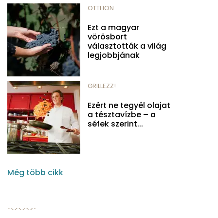
OTTHON
Ezt a magyar
vörösbort
választották a világ
legjobbjának
GRILLEZZ!
Ezért ne tegyél olajat
a tésztavízbe – a
séfek szerint...
Még több cikk