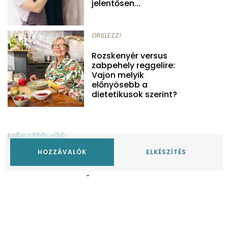
jelentősen...
GRILLEZZ!
Rozskenyér versus
zabpehely reggelire:
Vajon melyik
előnyösebb a
dietetikusok szerint?
Még több cikk
HOZZÁVALÓK
ELKÉSZÍTÉS
Top Receptek
TÖKFŐZELÉK
Egyszerű tökfőzelék