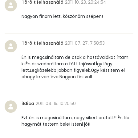
Törölt felhasználó
2011. 10. 23. 20:24:54
Kolin:
123 mg
Nagyon finom lett, köszönöm szépen!
Retinol - A vitamin:
83 micro
α-karotin
0 micro
Törölt felhasználó
2011. 07. 27. 7:58:53
β-karotin
11 micro
Én is megcsináltam de csak a hozzávalókat írtam
ki.Én összedaráltam a főtt tojással.Így lágy
β-crypt
5 micro
lett.Legközelebb jobban figyelek.Úgy készitem el
ahogy le van írva.Nagyon fini volt.
Likopin
0 micro
Lut-zea
146 micro
ildica
2011. 04. 15. 10:20:50
Összesen
Ezt én is megcsináltam, nagy sikert aratott!! Én lila
614 kcal
hagymát tettem bele! Isteni jó!!