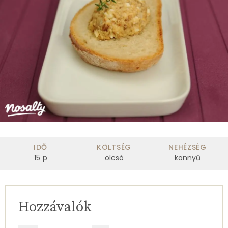
IDŐ
KÖLTSÉG
NEHÉZSÉG
15
p
olcsó
könnyű
Hozzávalók