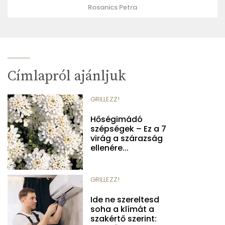
Rosanics Petra
Címlapról ajánljuk
GRILLEZZ!
Hőségimádó
szépségek – Ez a 7
virág a szárazság
ellenére...
GRILLEZZ!
Ide ne szereltesd
soha a klímát a
szakértő szerint: