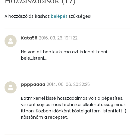
Hozzászólások (
17
)
Cink
1 mg
Szelén
14 mg
A hozzászólás íráshoz
belépés
szükséges!
Kálcium
45 mg
Kata58
2016. 03. 26. 19:11:22
Vas
1 mg
Ha van otthon kurkuma azt is lehet tenni
Magnézium
9 mg
bele...isteni...
Foszfor
92 mg
ppppaaaa
2014. 06. 06. 20:32:25
Nátrium
93 mg
Botmixerrel kissé hosszadalmas volt a pépesítés,
Réz
0 mg
viszont sajnos más technikai alkalmatosság nincs
itthon. Közben időnként kóstolgattam. Isteni lett :)
Mangán
0 mg
Köszönöm a receptet.
Szénhidrát