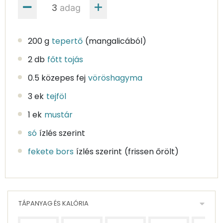
adag
200 g
tepertő
(mangalicából)
2 db
főtt tojás
0.5 közepes fej
vöröshagyma
3 ek
tejföl
1 ek
mustár
só
ízlés szerint
fekete bors
ízlés szerint
(frissen őrölt)
TÁPANYAG ÉS KALÓRIA