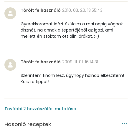
Törölt felhasználó
2010. 03. 20. 13:55:43
Gyerekkoromat idézi. Szüleim a mai napig vágnak
disznót, na annak a tepertőjéből az igazi, ami
mellett én szoktam ott állni órákat. :-)
Törölt felhasználó
2009. 11. 01. 16:14:31
Szerintem finom lesz, úgyhogy holnap elkészítem!
Köszi a tippet!
További
2
hozzászólás
mutatása
Hasonló receptek