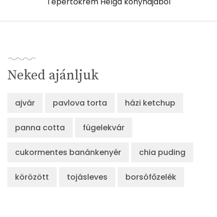
Tepertőkrém Helga konyhájából
Neked ajánljuk
ajvár
pavlova torta
házi ketchup
panna cotta
fügelekvár
cukormentes banánkenyér
chia puding
körözött
tojásleves
borsófőzelék