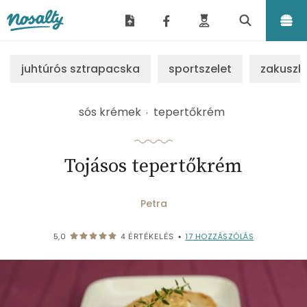
Nosalty
juhtúrós sztrapacska
sportszelet
zakuszk
sós krémek
tepertőkrém
Tojásos tepertőkrém
Petra
17
HOZZÁSZÓLÁS
5,0
4
ÉRTÉKELÉS
•