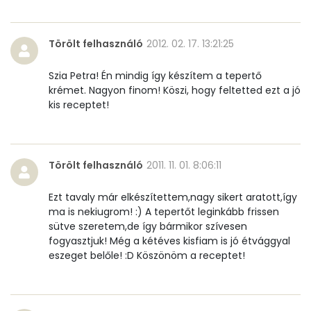
B12 Vitamin:
0 micro
Törölt felhasználó
2012. 02. 17. 13:21:25
E vitamin:
1 mg
Szia Petra! Én mindig így készítem a tepertő
C vitamin:
1 mg
krémet. Nagyon finom! Köszi, hogy feltetted ezt a jó
kis receptet!
D vitamin:
35 micro
K vitamin:
1 micro
Törölt felhasználó
2011. 11. 01. 8:06:11
Tiamin - B1 vitamin:
0 mg
Ezt tavaly már elkészítettem,nagy sikert aratott,így
Riboflavin - B2 vitamin:
0 mg
ma is nekiugrom! :) A tepertőt leginkább frissen
sütve szeretem,de így bármikor szívesen
fogyasztjuk! Még a kétéves kisfiam is jó étvággyal
Niacin - B3 vitamin:
0 mg
eszeget belőle! :D Köszönöm a receptet!
Pantoténsav - B5 vitamin:
0 mg
Folsav - B9-vitamin:
22 micro