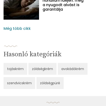
hőhullám idején: még
a nyugodt alvást is
garantálja
Még több cikk
Hasonló kategóriák
tojáskrém
zöldségkrém
avokádókrém
szendvicskrém
zöldségpüré