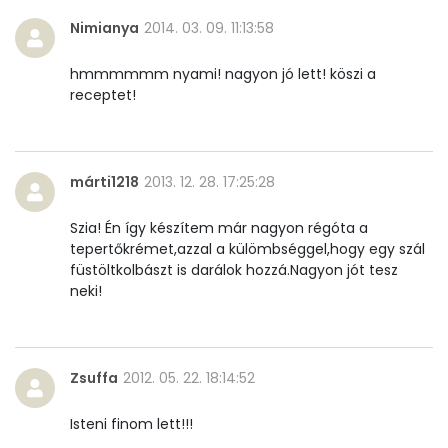
Nimianya
2014. 03. 09. 11:13:58
Összesen
2.8 g
hmmmmmm nyami! nagyon jó lett! köszi a
Cukor
2 mg
receptet!
Élelmi rost
0 mg
márti1218
2013. 12. 28. 17:25:28
Víz
Szia! Én így készítem már nagyon régóta a
Összesen
59.4 g
tepertőkrémet,azzal a külömbséggel,hogy egy szál
füstöltkolbászt is darálok hozzá.Nagyon jót tesz
neki!
Vitaminok
Összesen
0
Zsuffa
2012. 05. 22. 18:14:52
A vitamin (RAE):
85 micro
Isteni finom lett!!!
B6 vitamin:
0 mg