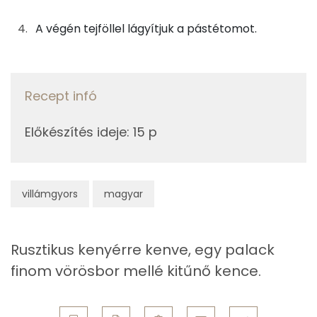
3g
mustár
2 kcal
A végén tejföllel lágyítjuk a pástétomot.
Szelén
0g
só
0 kcal
Magnézium
0g
fekete bors
0 kcal
TOP vitaminok
Recept infó
Összesen
614 kcal
Kolin:
Előkészítés ideje
:
15 p
C vitamin:
E vitamin:
villámgyors
magyar
Riboflavin - B2 vitamin:
Rusztikus kenyérre kenve, egy palack
Lut-zea
finom vörösbor mellé kitűnő kence.
Fehérje