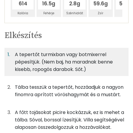
614
16.5g
2.8g
59.6g
59.4
Kalória
Fehérje
Szénhidrát
Zsír
Víz
Egy
3
100
Elkészítés
adagban
adagban
grammban
TÁPANYAGTARTALOM
A tepertőt turmixban vagy botmixerrel
12%
2%
43%
Egy
3
100
Fehérje
Szénhidrát
Zsír
adagban
adagban
grammban
pépesítjük. (Nem baj, ha maradnak benne
kisebb, ropogós darabok. Sőt.)
12%
2%
43%
43%
67g
tepertő
505 kcal
Fehérje
Szénhidrát
Zsír
Víz
Tálba tesszük a tepertőt, hozzáadjuk a nagyon
TOP ásványi anyagok
40g
főtt tojás
62 kcal
finomra aprított vöröshagymát és a mustárt.
Nátrium
15g
vöröshagyma
5 kcal
A főtt tojásokat picire kockázzuk, ez is mehet a
Foszfor
tálba. Sóval, borssal ízesítjük. Villa segítségével
20g
tejföl
40 kcal
alaposan összedolgozzuk a hozzávalókat.
Kálcium