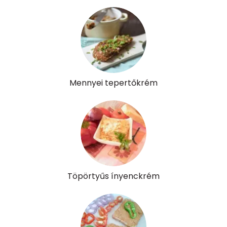
Mennyei tepertőkrém
Töpörtyűs ínyenckrém