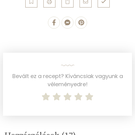
Összesen
16.5 g
Zsír
Összesen
59.6 g
Telített zsírsav
3 g
Egyszeresen telítetlen zsírsav:
3 g
Bevált ez a recept? Kíváncsiak vagyunk a
Többszörösen telítetlen zsírsav
1 g
véleményedre!
Koleszterin
161 mg
Ásványi anyagok
Összesen
254.5 g