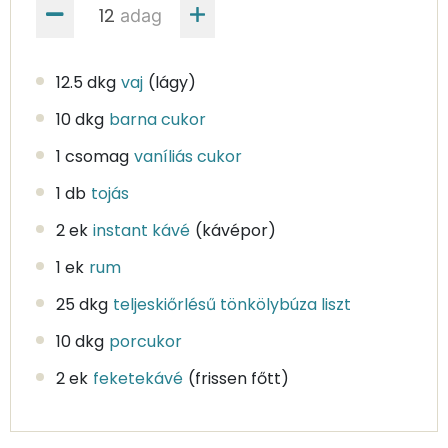
adag
12.5 dkg
vaj
(lágy)
10 dkg
barna cukor
1 csomag
vaníliás cukor
1 db
tojás
2 ek
instant kávé
(kávépor)
1 ek
rum
25 dkg
teljeskiőrlésű tönkölybúza liszt
10 dkg
porcukor
2 ek
feketekávé
(frissen főtt)