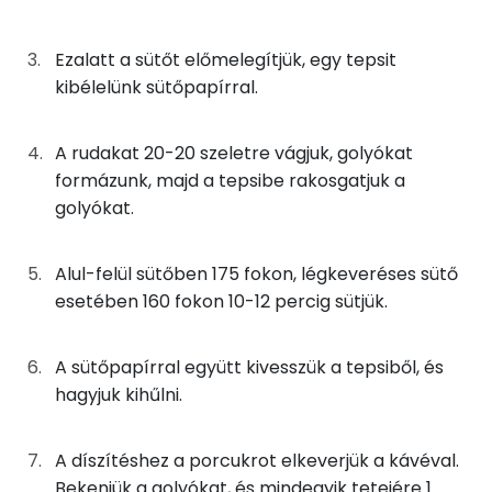
Magnézium
5g
tojás
6 kcal
Ezalatt a sütőt előmelegítjük, egy tepsit
Kálcium
kibélelünk sütőpapírral.
0g
instant kávé
0 kcal
Nátrium
1g
rum
2 kcal
A rudakat 20-20 szeletre vágjuk, golyókat
Szelén
formázunk, majd a tepsibe rakosgatjuk a
21g
70
golyókat.
teljeskiőrlésű tönkölybúza liszt
kcal
TOP vitaminok
8g
porcukor
32 kcal
Kolin:
Alul-felül sütőben 175 fokon, légkeveréses sütő
esetében 160 fokon 10-12 percig sütjük.
1g
feketekávé
0 kcal
Niacin - B3 vitamin:
A sütőpapírral együtt kivesszük a tepsiből, és
E vitamin:
Összesen
220 kcal
hagyjuk kihűlni.
Tiamin - B1 vitamin:
A díszítéshez a porcukrot elkeverjük a kávéval.
A vitamin (RAE):
Bekenjük a golyókat, és mindegyik tetejére 1