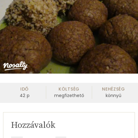
IDŐ
KÖLTSÉG
NEHÉZSÉG
42
p
megfizethető
könnyű
Hozzávalók