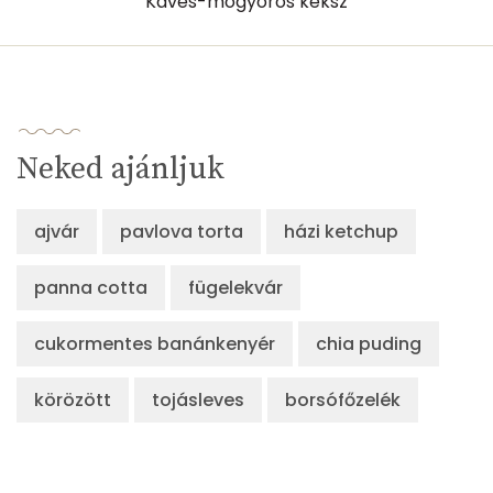
Kávés-mogyorós keksz
Összesen
220 kcal
Neked ajánljuk
ajvár
pavlova torta
házi ketchup
panna cotta
fügelekvár
cukormentes banánkenyér
chia puding
körözött
tojásleves
borsófőzelék