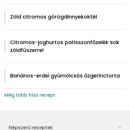
Zöld citromos görögdinnyekoktél
Citromos-joghurtos patisszonfőzelék sok
zöldfűszerrel
Banános-erdei gyümölcsös őzgerinctorta
Még több friss recept
Népszerű receptek