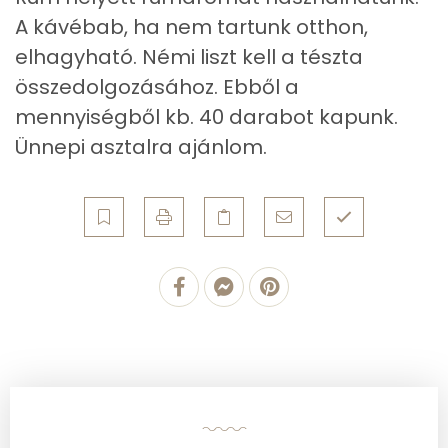
A kávébab, ha nem tartunk otthon,
Összesen
160.4 g
elhagyható. Némi liszt kell a tészta
Cink
1 mg
összedolgozásához. Ebből a
mennyiségből kb. 40 darabot kapunk.
Szelén
4 mg
Ünnepi asztalra ajánlom.
Kálcium
17 mg
Vas
1 mg
Magnézium
31 mg
Foszfor
94 mg
Nátrium
11 mg
Réz
0 mg