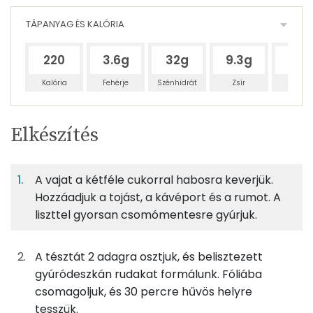
TÁPANYAG ÉS KALÓRIA
220
3.6g
32g
9.3g
8.9
Kalória
Fehérje
Szénhidrát
Zsír
Víz
Egy
12
100
Elkészítés
adagban
adagban
grammban
TÁPANYAGTARTALOM
A vajat a kétféle cukorral habosra keverjük.
7%
59%
17%
Egy
12
100
Fehérje
Szénhidrát
Zsír
adagban
adagban
grammban
Hozzáadjuk a tojást, a kávéport és a rumot. A
liszttel gyorsan csomómentesre gyúrjuk.
7%
59%
17%
17%
10g
vaj
75 kcal
Fehérje
Szénhidrát
Zsír
Víz
A tésztát 2 adagra osztjuk, és belisztezett
TOP ásványi anyagok
8g
barna cukor
32 kcal
gyúródeszkán rudakat formálunk. Fóliába
csomagoljuk, és 30 percre hűvös helyre
Foszfor
1g
vaníliás cukor
3 kcal
tesszük.