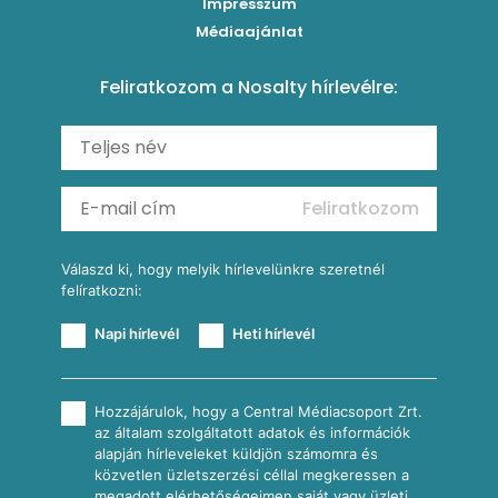
Impresszum
Roston csirkemell
Sült paprikás alfredo
Kukoricás tortilla
Torták
Médiaajánlat
Amerikai palacsinta
Paprikás-juhtúrós hajtovány
Csirkés-kukoricás pite
Tésztareceptek
Feliratkozom a Nosalty hírlevélre:
Carbonara
Shakshuka
Mexikói húsleves kukorica salsával
Saláták
Ratatouille
Almás-kéksajtos kukoricasaláta
Köretek
Mexikói kukoricasaláta
Reggeli receptek
Feliratkozom
További receptkategóriák
Válaszd ki, hogy melyik hírlevelünkre szeretnél
felíratkozni:
Napi hírlevél
Heti hírlevél
Hozzájárulok, hogy a Central Médiacsoport Zrt.
az általam szolgáltatott adatok és információk
alapján hírleveleket küldjön számomra és
közvetlen üzletszerzési céllal megkeressen a
megadott elérhetőségeimen saját vagy üzleti