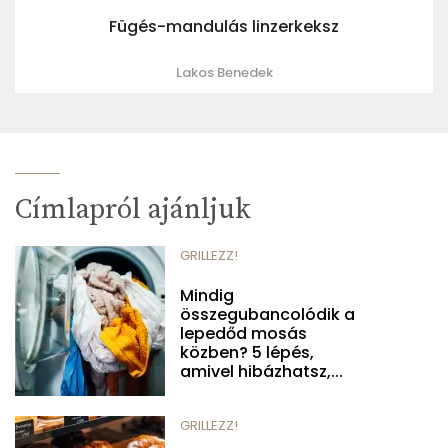
Fügés-mandulás linzerkeksz
Lakos Benedek
Címlapról ajánljuk
GRILLEZZ!
Mindig
összegubancolódik a
lepedőd mosás
közben? 5 lépés,
amivel hibázhatsz,...
GRILLEZZ!