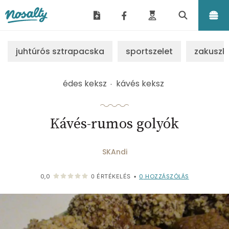
Nosalty
juhtúrós sztrapacska
sportszelet
zakuszk
édes keksz
kávés keksz
Kávés-rumos golyók
SKAndi
0
HOZZÁSZÓLÁS
0,0
0
ÉRTÉKELÉS
•