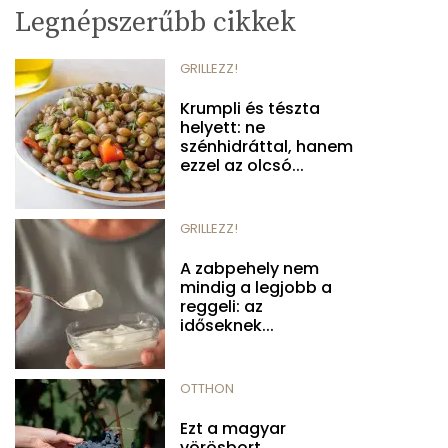
Legnépszerűbb cikkek
GRILLEZZ!
Krumpli és tészta
helyett: ne
szénhidráttal, hanem
ezzel az olcsó...
GRILLEZZ!
A zabpehely nem
mindig a legjobb a
reggeli: az
időseknek...
OTTHON
Ezt a magyar
vörösbort