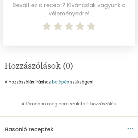
Mangán
1 mg
Bevált ez a recept? Kíváncsiak vagyunk a
véleményedre!
Szénhidrát
Összesen
32 g
Cukor
19 mg
Élelmi rost
2 mg
Hozzászólások (
0
)
Víz
A hozzászólás íráshoz
belépés
szükséges!
Összesen
8.9 g
A témában még nem született hozzászólás.
Vitaminok
Összesen
0
Hasonló receptek