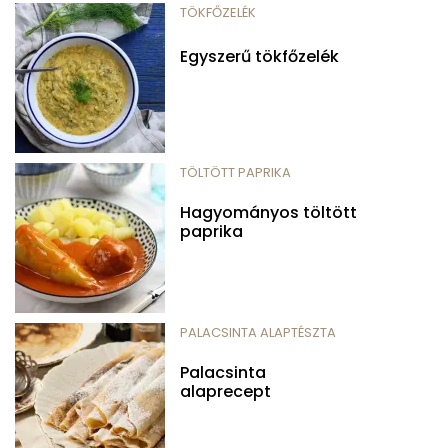
TÖKFŐZELÉK
Egyszerű tökfőzelék
TÖLTÖTT PAPRIKA
Hagyományos töltött
paprika
PALACSINTA ALAPTÉSZTA
Palacsinta
alaprecept