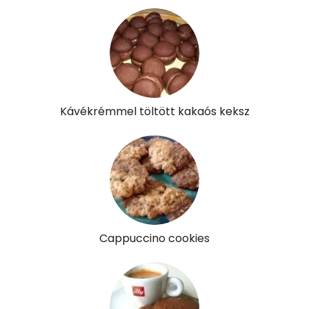
A vitamin (RAE):
78 micro
B6 vitamin:
0 mg
B12 Vitamin:
0 micro
E vitamin:
0 mg
Kávékrémmel töltött kakaós keksz
C vitamin:
0 mg
D vitamin:
3 micro
K vitamin:
1 micro
Tiamin - B1 vitamin:
0 mg
Cappuccino cookies
Riboflavin - B2 vitamin:
0 mg
Niacin - B3 vitamin:
2 mg