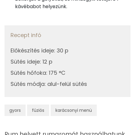
kávébabot helyezünk.
Fehérje
Összesen
3.6 g
Recept infó
Zsír
Előkészítés ideje
:
30 p
Összesen
9.3 g
Sütés ideje
:
12 p
Telített zsírsav
5 g
Sütés hőfoka
:
175 °C
Sütés módja
:
alul-felül sütés
Egyszeresen telítetlen zsírsav:
3 g
Többszörösen telítetlen zsírsav
1 g
gyors
fúziós
karácsonyi menü
Koleszterin
37 mg
Ásványi anyagok
Rum helyett rumaromát használhatunk.