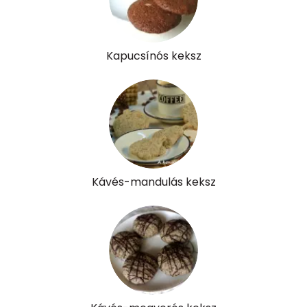
Pantoténsav - B5 vitamin:
0 mg
Folsav - B9-vitamin:
12 micro
Kapucsínós keksz
Kolin:
14 mg
Retinol - A vitamin:
76 micro
α-karotin
0 micro
β-karotin
18 micro
Kávés-mandulás keksz
β-crypt
0 micro
Likopin
0 micro
Lut-zea
55 micro