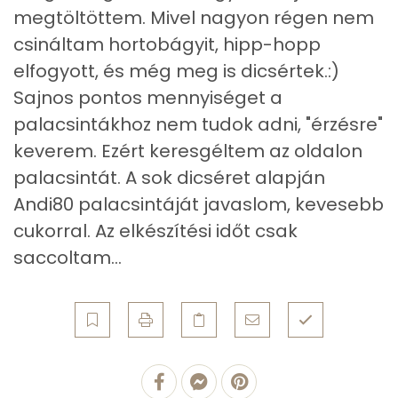
megtöltöttem. Mivel nagyon régen nem
Mangán
0 mg
csináltam hortobágyit, hipp-hopp
elfogyott, és még meg is dicsértek.:)
Szénhidrát
Sajnos pontos mennyiséget a
Összesen
9 g
palacsintákhoz nem tudok adni, "érzésre"
keverem. Ezért keresgéltem az oldalon
Cukor
3 mg
palacsintát. A sok dicséret alapján
Élelmi rost
1 mg
Andi80 palacsintáját javaslom, kevesebb
cukorral. Az elkészítési időt csak
Víz
saccoltam...
Összesen
140.7 g
Vitaminok
Összesen
0