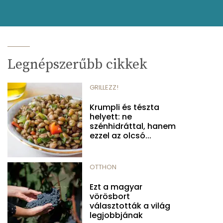
Legnépszerűbb cikkek
GRILLEZZ!
Krumpli és tészta
helyett: ne
szénhidráttal, hanem
ezzel az olcsó...
OTTHON
Ezt a magyar
vörösbort
választották a világ
legjobbjának