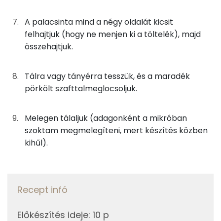
B6 vitamin:
A palacsinta mind a négy oldalát kicsit
Fehérje
felhajtjuk (hogy ne menjen ki a töltelék), majd
összehajtjuk.
Összesen
23.3 g
Tálra vagy tányérra tesszük, és a maradék
Zsír
pörkölt szafttalmeglocsoljuk.
Összesen
36.8 g
Melegen tálaljuk (adagonként a mikróban
Telített zsírsav
14 g
szoktam megmelegíteni, mert készítés közben
kihűl).
Egyszeresen telítetlen zsírsav:
15 g
Többszörösen telítetlen zsírsav
4 g
Recept infó
Koleszterin
117 mg
Előkészítés ideje
:
10 p