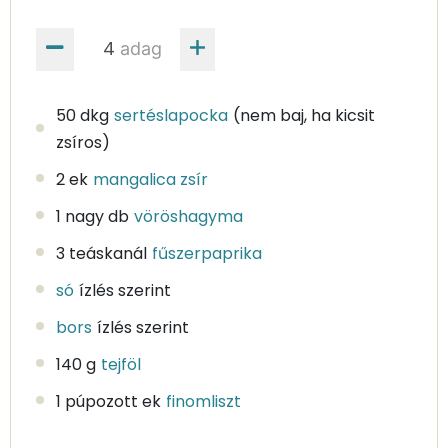
adag
50 dkg
sertéslapocka
(nem baj, ha kicsit
zsíros)
2 ek
mangalica zsír
1 nagy db
vöröshagyma
3 teáskanál
fűszerpaprika
só
ízlés szerint
bors
ízlés szerint
140 g
tejföl
1 púpozott ek
finomliszt