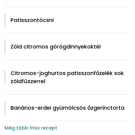
Patisszontócsni
Zöld citromos görögdinnyekoktél
Citromos-joghurtos patisszonfőzelék sok
zöldfűszerrel
Banános-erdei gyümölcsös őzgerinctorta
Még több friss recept