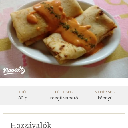
IDŐ
KÖLTSÉG
NEHÉZSÉG
80
p
megfizethető
könnyű
Hozzávalók