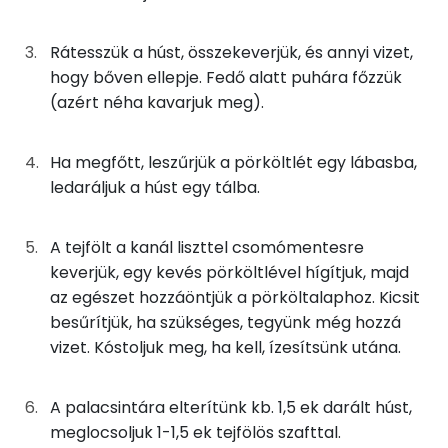
Foszfor
43g
vöröshagyma
15 kcal
Nátrium
Rátesszük a húst, összekeverjük, és annyi vizet,
0g
fűszerpaprika
0 kcal
hogy bőven ellepje. Fedő alatt puhára főzzük
Kálcium
(azért néha kavarjuk meg).
0g
só
0 kcal
Szelén
0g
bors
0 kcal
Ha megfőtt, leszűrjük a pörköltlét egy lábasba,
Magnézium
ledaráljuk a húst egy tálba.
35g
tejföl
69 kcal
TOP vitaminok
5g
finomliszt
18 kcal
A tejfölt a kanál liszttel csomómentesre
Kolin:
keverjük, egy kevés pörköltlével hígítjuk, majd
az egészet hozzáöntjük a pörköltalaphoz. Kicsit
Összesen
465 kcal
Niacin - B3 vitamin:
besűrítjük, ha szükséges, tegyünk még hozzá
vizet. Kóstoljuk meg, ha kell, ízesítsünk utána.
C vitamin:
Tiamin - B1 vitamin:
A palacsintára elterítünk kb. 1,5 ek darált húst,
meglocsoljuk 1-1,5 ek tejfölös szafttal.