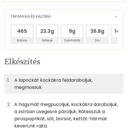
TÁPANYAG ÉS KALÓRIA
465
23.3g
9g
36.8g
140.7
Kalória
Fehérje
Szénhidrát
Zsír
Víz
Egy
4
100
Elkészítés
adagban
adagban
grammban
TÁPANYAGTARTALOM
A lapockát kockákra feldaraboljuk,
11%
4%
18%
Egy
4
100
Fehérje
Szénhidrát
Zsír
adagban
adagban
grammban
megmossuk.
11%
4%
18%
67%
A hagymát megpucoljuk, kockákra daraboljuk,
125g
sertéslapocka
295 kcal
Fehérje
Szénhidrát
Zsír
Víz
a zsírban üvegesre pároljuk. Rátesszük a
TOP ásványi anyagok
8g
mangalica zsír
68 kcal
pirospaprikát, sót, borsot, kettőt-hármat
keverünk rajta.