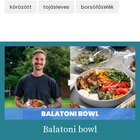
körözött
tojásleves
borsófőzelék
Balatoni bowl