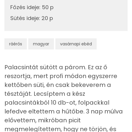
Ásványi anyagok
Főzés ideje
:
50 p
Összesen
499.6 g
Sütés ideje
:
20 p
Cink
4 mg
Szelén
35 mg
ráérős
magyar
vasárnapi ebéd
Kálcium
64 mg
Palacsintát sütött a párom. Ez az ő
Vas
1 mg
reszortja, mert profi módon egyszerre
kettőben süti, én csak bekeverem a
Magnézium
31 mg
tésztáját. Lecsíptem a kész
Foszfor
271 mg
palacsintákból 10 db-ot, folpackkal
lefedve eltettem a hűtőbe. 3 nap múlva
Nátrium
94 mg
elővettem, mikróban picit
Réz
0 mg
megmelegítettem, hogy ne törjön, és