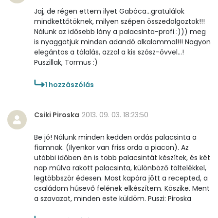
Jaj, de régen ettem ilyet Gabóca...gratulálok
Összesen
465 kcal
mindkettőtöknek, milyen szépen összedolgoztok!!!
Nálunk az idősebb lány a palacsinta-profi :))) meg
is nyaggatjuk minden adandó alkalommal!!! Nagyon
elegántos a tálalás, azzal a kis szósz-övvel...!
Puszillak, Tormus :)
1
hozzászólás
Csiki Piroska
2013. 09. 03. 18:23:50
Be jó! Nálunk minden kedden ordás palacsinta a
fiamnak. (Ilyenkor van friss orda a piacon). Az
utóbbi időben én is több palacsintát készítek, és két
nap múlva rakott palacsinta, különböző töltelékkel,
legtöbbször édesen. Most kapóra jött a recepted, a
családom húsevő felének elkészítem. Köszike. Ment
a szavazat, minden este küldöm. Puszi: Piroska