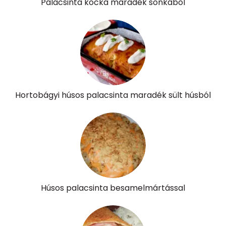
Palacsinta kocka maradék sonkából
Hortobágyi húsos palacsinta maradék sült húsból
Húsos palacsinta besamelmártással