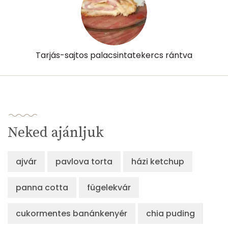
Tarjás-sajtos palacsintatekercs rántva
Neked ajánljuk
ajvár
pavlova torta
házi ketchup
panna cotta
fügelekvár
cukormentes banánkenyér
chia puding