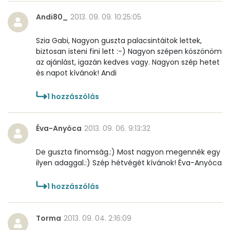
Niacin - B3 vitamin:
5 mg
Andi80_
2013. 09. 09. 10:25:05
Pantoténsav - B5 vitamin:
0 mg
Szia Gabi, Nagyon guszta palacsintáitok lettek,
Folsav - B9-vitamin:
17 micro
biztosan isteni fini lett :-) Nagyon szépen köszönöm
az ajánlást, igazán kedves vagy. Nagyon szép hetet
Kolin:
89 mg
és napot kívánok! Andi
Retinol - A vitamin:
45 micro
1
hozzászólás
α-karotin
0 micro
Éva-Anyóca
2013. 09. 06. 9:13:32
β-karotin
9 micro
De guszta finomság.:) Most nagyon megennék egy
ilyen adaggal.:) Szép hétvégét kívánok! Éva-Anyóca
β-crypt
0 micro
1
hozzászólás
Likopin
0 micro
Lut-zea
4 micro
Torma
2013. 09. 04. 2:16:09