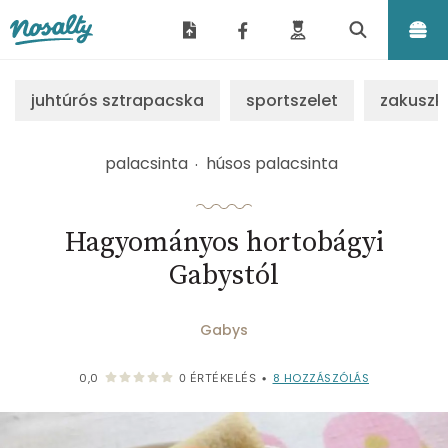
Nosalty
juhtúrós sztrapacska
sportszelet
zakuszk
palacsinta
húsos palacsinta
Hagyományos hortobágyi
Gabystól
Gabys
8
HOZZÁSZÓLÁS
0,0
0
ÉRTÉKELÉS
•