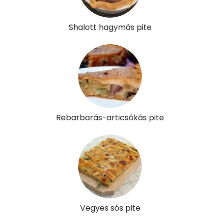
α-karotin
0 micro
Shalott hagymás pite
β-karotin
56 micro
β-crypt
0 micro
Likopin
0 micro
Lut-zea
66 micro
Rebarbarás-articsókás pite
Összesen
287 kcal
Vegyes sós pite