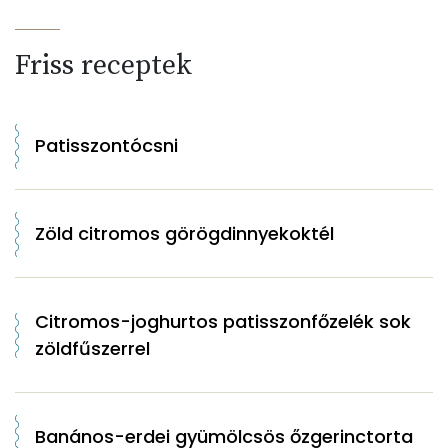
Friss receptek
Patisszontócsni
Zöld citromos görögdinnyekoktél
Citromos-joghurtos patisszonfőzelék sok
zöldfűszerrel
Banános-erdei gyümölcsös őzgerinctorta