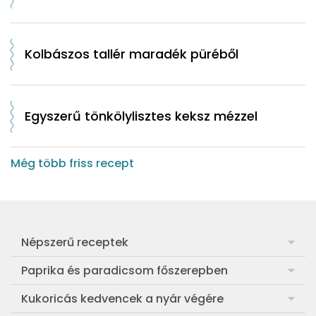
Kolbászos tallér maradék püréből
Egyszerű tönkölylisztes keksz mézzel
Még több friss recept
Népszerű receptek
Frankfurti leves
Paprika és paradicsom főszerepben
Egyszerű muffin
Pan con Tomate
Kukoricás kedvencek a nyár végére