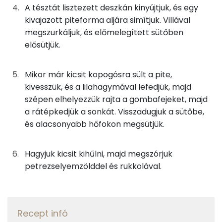
TOP vitaminok
A tésztát lisztezett deszkán kinyújtjuk, és egy
17g
sonka
23 kcal
kivajazott piteforma aljára simítjuk. Villával
Kolin:
megszurkáljuk, és előmelegített sütőben
2g
rukkola
0 kcal
elősütjük.
C vitamin:
0g
só
0 kcal
E vitamin:
Mikor már kicsit kopogósra sült a pite,
0g
fekete bors
0 kcal
kivesszük, és a lilahagymával lefedjük, majd
Niacin - B3 vitamin:
szépen elhelyezzük rajta a gombafejeket, majd
0g
cukor
0 kcal
a rátépkedjük a sonkát. Visszadugjuk a sütőbe,
A vitamin (RAE):
és alacsonyabb hőfokon megsütjük.
1g
olívaolaj
12 kcal
Fehérje
Hagyjuk kicsit kihűlni, majd megszórjuk
Összesen
287 kcal
petrezselyemzölddel és rukkolával.
Összesen
6.5 g
Zsír
Recept infó
Összesen
18.5 g