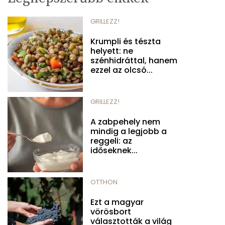
GRILLEZZ!
Krumpli és tészta
helyett: ne
szénhidráttal, hanem
ezzel az olcsó...
GRILLEZZ!
A zabpehely nem
mindig a legjobb a
reggeli: az
időseknek...
OTTHON
Ezt a magyar
vörösbort
választották a világ