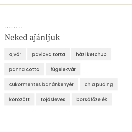
Neked ajánljuk
ajvár
pavlova torta
házi ketchup
panna cotta
fügelekvár
cukormentes banánkenyér
chia puding
körözött
tojásleves
borsófőzelék