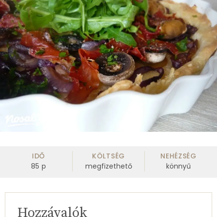
IDŐ
KÖLTSÉG
NEHÉZSÉG
85
p
megfizethető
könnyű
Hozzávalók