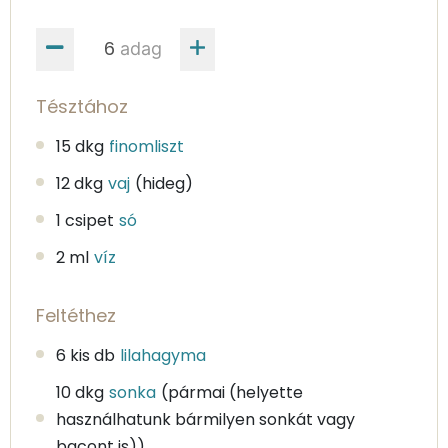
adag
Tésztához
15 dkg
finomliszt
12 dkg
vaj
(hideg)
1 csipet
só
2 ml
víz
Feltéthez
6 kis db
lilahagyma
10 dkg
sonka
(pármai (helyette
használhatunk bármilyen sonkát vagy
bacont is))