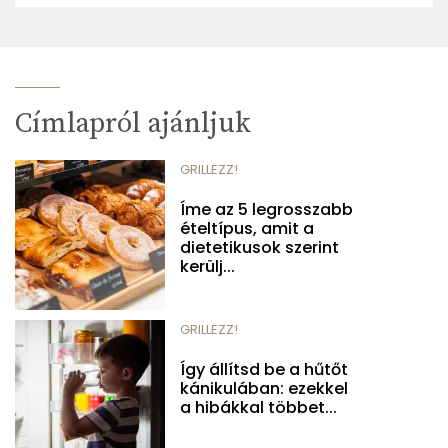
Címlapról ajánljuk
GRILLEZZ!
Íme az 5 legrosszabb
ételtípus, amit a
dietetikusok szerint
kerülj...
GRILLEZZ!
Így állítsd be a hűtőt
kánikulában: ezekkel
a hibákkal többet...