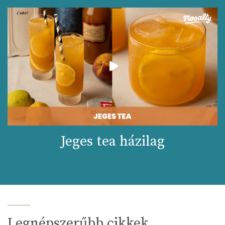
Jeges tea házilag
Legnépszerűbb cikkek