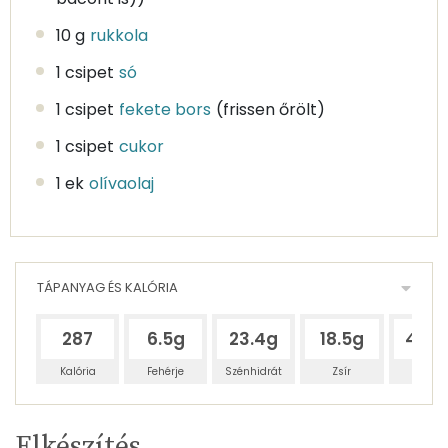
10 g
rukkola
1 csipet
só
1 csipet
fekete bors
(frissen őrölt)
1 csipet
cukor
1 ek
olívaolaj
TÁPANYAG ÉS KALÓRIA
287
6.5g
23.4g
18.5g
48.6
Kalória
Fehérje
Szénhidrát
Zsír
Víz
Egy
6
100
Elkészítés