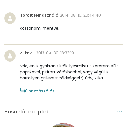
Élelmi rost
1 mg
Törölt felhasználó
2014. 08. 10. 20:44:40
Víz
Köszönöm, mentve.
Összesen
48.6 g
Vitaminok
ZilkaZil
2013. 04. 30. 18:33:19
Összesen
0
Szia, én is gyakran sütök ilyesmiket. Szeretem sült
paprikával, pirított vörösbabbal, vagy végül is
A vitamin (RAE):
139 micro
bármilyen grillezett zöldséggel :) üdv, Zilka
B6 vitamin:
0 mg
1
hozzászólás
B12 Vitamin:
0 micro
Hasonló receptek
E vitamin:
1 mg