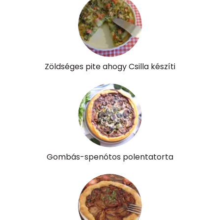
C vitamin:
4 mg
D vitamin:
0 micro
K vitamin:
4 micro
Zöldséges pite ahogy Csilla készíti
Tiamin - B1 vitamin:
0 mg
Riboflavin - B2 vitamin:
0 mg
Niacin - B3 vitamin:
0 mg
Pantoténsav - B5 vitamin:
0 mg
Gombás-spenótos polentatorta
Folsav - B9-vitamin:
17 micro
Kolin:
9 mg
Retinol - A vitamin:
134 micro