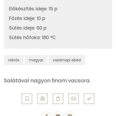
Előkészítés ideje
:
15 p
Telített zsírsav
11 g
Főzés ideje
:
10 p
Egyszeresen telítetlen zsírsav:
6 g
Sütés ideje
:
60 p
Többszörösen telítetlen zsírsav
1 g
Sütés hőfoka
:
180 °C
Koleszterin
43 mg
ráérős
magyar
vasárnapi ebéd
Ásványi anyagok
Összesen
277 g
Salátával nagyon finom vacsora.
Cink
0 mg
Szelén
9 mg
Kálcium
22 mg