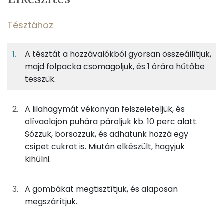
adagban
adagban
grammban
TÁPANYAGTARTALOM
Tésztához
6%
24%
20%
Egy
6
100
Fehérje
Szénhidrát
Zsír
adagban
adagban
grammban
A tésztát a hozzávalókból gyorsan összeállítjuk,
majd folpacka csomagoljuk, és 1 órára hűtőbe
Tésztához
6%
24%
20%
51%
tesszük.
Fehérje
Szénhidrát
Zsír
Víz
25g
finomliszt
91 kcal
TOP ásványi anyagok
A lilahagymát vékonyan felszeleteljük, és
20g
vaj
143 kcal
Nátrium
olívaolajon puhára pároljuk kb. 10 perc alatt.
Sózzuk, borsozzuk, és adhatunk hozzá egy
0g
só
0 kcal
Foszfor
csipet cukrot is. Miután elkészült, hagyjuk
kihűlni.
0g
víz
0 kcal
Kálcium
Magnézium
A gombákat megtisztítjuk, és alaposan
Feltéthez
megszárítjuk.
Szelén
50g
lilahagyma
18 kcal