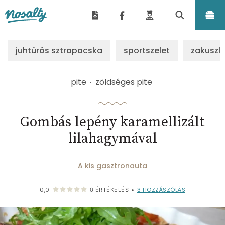
Nosalty
juhtúrós sztrapacska
sportszelet
zakuszk
pite
zöldséges pite
Gombás lepény karamellizált
lilahagymával
A kis gasztronauta
3
HOZZÁSZÓLÁS
0,0
0
ÉRTÉKELÉS
•