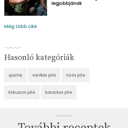
legjobbjának
Még több cikk
Hasonló kategóriák
quiche
vaníliás pite
túrós pite
kókuszos pite
barackos pite
További receptek