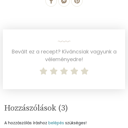
Vas
0 mg
Magnézium
11 mg
Foszfor
46 mg
Nátrium
188 mg
Bevált ez a recept? Kíváncsiak vagyunk a
véleményedre!
Réz
0 mg
Mangán
0 mg
Szénhidrát
Összesen
23.4 g
Hozzászólások (
3
)
Cukor
2 mg
A hozzászólás íráshoz
belépés
szükséges!