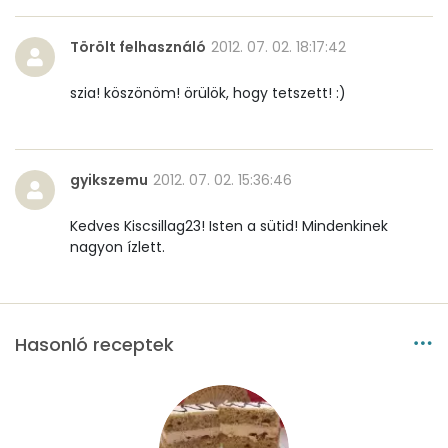
Niacin - B3 vitamin:
0 mg
Törölt felhasználó
2012. 07. 02. 18:17:42
Pantoténsav - B5 vitamin:
0 mg
szia! köszönöm! örülök, hogy tetszett! :)
Folsav - B9-vitamin:
21 micro
Kolin:
112 mg
gyikszemu
2012. 07. 02. 15:36:46
Retinol - A vitamin:
260 micro
Kedves Kiscsillag23! Isten a sütid! Mindenkinek
α-karotin
0 micro
nagyon ízlett.
β-karotin
160 micro
β-crypt
3 micro
Hasonló receptek
Likopin
0 micro
Lut-zea
186 micro