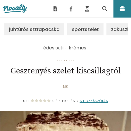
Nosalty
juhtúrós sztrapacska
sportszelet
zakuszk
édes süti
krémes
Gesztenyés szelet kiscsillagtól
NS
5
HOZZÁSZÓLÁS
0,0
0
ÉRTÉKELÉS
•