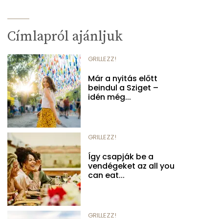
Címlapról ajánljuk
GRILLEZZ!
Már a nyitás előtt
beindul a Sziget –
idén még...
GRILLEZZ!
Így csapják be a
vendégeket az all you
can eat...
GRILLEZZ!