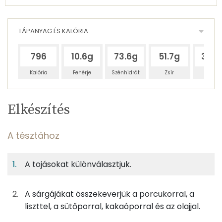
TÁPANYAG ÉS KALÓRIA
796
10.6g
73.6g
51.7g
33.8
Kalória
Fehérje
Szénhidrát
Zsír
Víz
Egy
8
100
Elkészítés
adagban
adagban
grammban
TÁPANYAGTARTALOM
A tésztához
6%
43%
30%
Egy
8
100
Fehérje
Szénhidrát
Zsír
adagban
adagban
grammban
A tojásokat különválasztjuk.
A tésztához
6%
43%
30%
20%
Fehérje
Szénhidrát
Zsír
Víz
A sárgájákat összekeverjük a porcukorral, a
41g
tojás
52 kcal
liszttel, a sütőporral, kakaóporral és az olajjal.
TOP ásványi anyagok