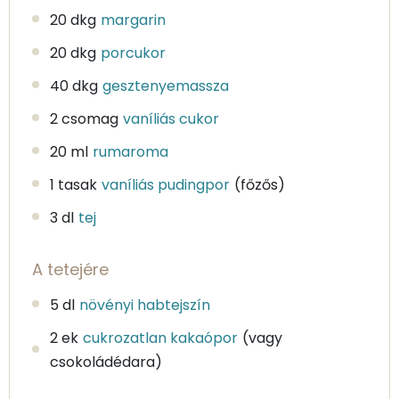
20 dkg
margarin
20 dkg
porcukor
40 dkg
gesztenyemassza
2 csomag
vaníliás cukor
20 ml
rumaroma
1 tasak
vaníliás pudingpor
(főzős)
3 dl
tej
A tetejére
5 dl
növényi habtejszín
2 ek
cukrozatlan kakaópor
(vagy
csokoládédara)