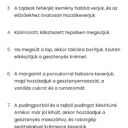
5g
porcukor
20 kcal
Foszfor
A tojások fehérjét kemény habbá verjük, és az
8g
finomliszt
27 kcal
előzőekhez óvatosan hozzákeverjük.
Nátrium
3g
cukrozatlan kakaópor
6 kcal
Kálcium
Kizsírozott, kilisztezett tepsiben megsütjük.
11g
napraforgó olaj
94 kcal
Magnézium
Ha megsült a lap, akkor tálcára borítjuk. Ezután
1g
sütőpor
0 kcal
Szelén
elkészítjük a gesztenyés krémet.
1g
margarin
9 kcal
TOP vitaminok
A margarint a porcukorral habosra keverjük,
Kolin:
2g
finomliszt
7 kcal
majd hozzáadjuk a gesztenyemasszát, a
vaníliás cukrot és a rumaromát.
E vitamin:
A krémhez
A vitamin (RAE):
A pudingporból és a tejből pudingot készítünk.
25g
margarin
179 kcal
Amikor már jól kihűlt, akkor hozzáadjuk a
Niacin - B3 vitamin:
gesztenyés masszához, és robotgép
25g
porcukor
97 kcal
segítségével krémesre keverjük.