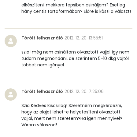
elkészíteni, mekkora tepsiben csináljam? Esetleg
hány centis tortaformában? Előre is köszi a választ!
A vitamin (RAE):
273 micro
B6 vitamin:
0 mg
Törölt felhasználó
2012. 12. 20. 13:55:51
B12 Vitamin:
0 micro
szia! még nem csináltam olvasztott vajjal így nem
E vitamin:
7 mg
tudom megmondani, de szerintem 5-10 dkg vajtól
többet nem igényel
C vitamin:
0 mg
D vitamin:
30 micro
Törölt felhasználó
2012. 12. 20. 7:25:06
K vitamin:
25 micro
Szia Kedves Kiscsillag! Szeretném megkérdezni,
Tiamin - B1 vitamin:
0 mg
hogy az olajat lehet-e helyetesíteni olvasztott
vajjal, mert nem szeretem?Ha igen mennyivel?
Riboflavin - B2 vitamin:
0 mg
Várom válaszod!