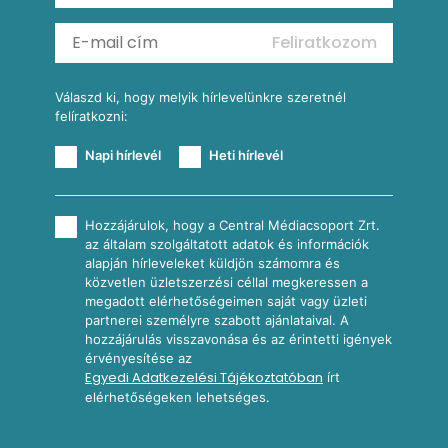
Mexikói kukoricasaláta
Reggeli receptek
Feliratkozom
További receptkategóriák
Válaszd ki, hogy melyik hírlevelünkre szeretnél
felíratkozni:
Napi hírlevél
Heti hírlevél
Hozzájárulok, hogy a Central Médiacsoport Zrt.
az általam szolgáltatott adatok és információk
alapján hírleveleket küldjön számomra és
közvetlen üzletszerzési céllal megkeressen a
megadott elérhetőségeimen saját vagy üzleti
partnerei személyre szabott ajánlataival. A
hozzájárulás visszavonása és az érintetti igények
érvényesítése az
Egyedi Adatkezelési Tájékoztatóban
írt
elérhetőségeken lehetséges.