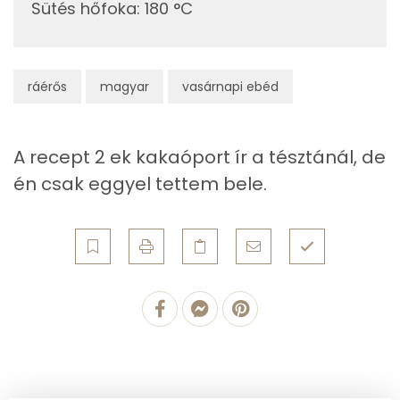
Sütés hőfoka
:
180 °C
Ásványi anyagok
Összesen
543 g
ráérős
magyar
vasárnapi ebéd
Cink
1 mg
Szelén
15 mg
A recept 2 ek kakaóport ír a tésztánál, de
Kálcium
127 mg
én csak eggyel tettem bele.
Vas
2 mg
Magnézium
33 mg
Foszfor
195 mg
Nátrium
170 mg
Réz
0 mg