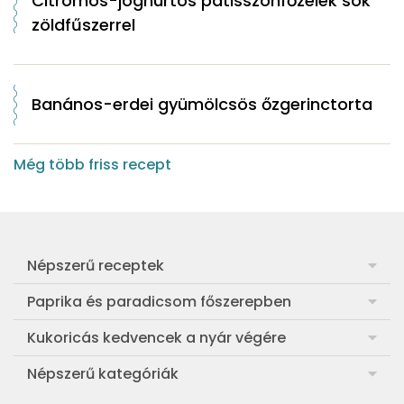
Citromos-joghurtos patisszonfőzelék sok
zöldfűszerrel
Banános-erdei gyümölcsös őzgerinctorta
Még több friss recept
Népszerű receptek
Frankfurti leves
Paprika és paradicsom főszerepben
Egyszerű muffin
Pan con Tomate
Kukoricás kedvencek a nyár végére
Aranygaluska
Paradicsom és paprika eltevése télre
Legfinomabb főtt kukorica
Népszerű kategóriák
Egyszerű paradicsomleves
Mézes-mascarponés sült paradicsom
Ropogós kukoricás fritters