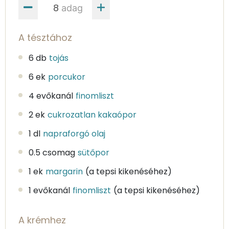
adag
A tésztához
6 db
tojás
6 ek
porcukor
4 evőkanál
finomliszt
2 ek
cukrozatlan kakaópor
1 dl
napraforgó olaj
0.5 csomag
sütőpor
1 ek
margarin
(a tepsi kikenéséhez)
1 evőkanál
finomliszt
(a tepsi kikenéséhez)
A krémhez