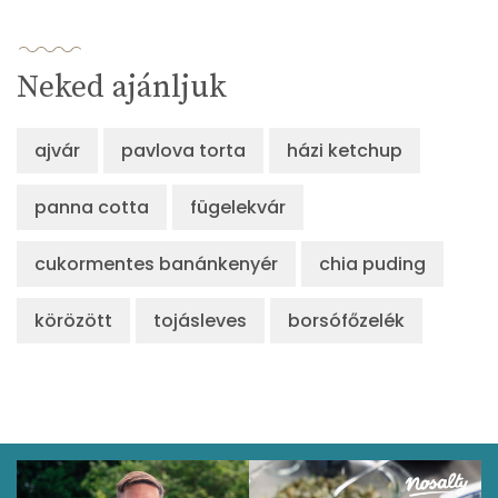
Neked ajánljuk
ajvár
pavlova torta
házi ketchup
panna cotta
fügelekvár
cukormentes banánkenyér
chia puding
körözött
tojásleves
borsófőzelék