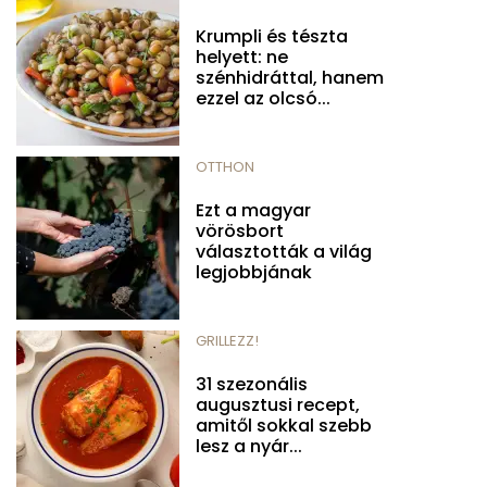
Krumpli és tészta
helyett: ne
szénhidráttal, hanem
ezzel az olcsó...
OTTHON
Ezt a magyar
vörösbort
választották a világ
legjobbjának
GRILLEZZ!
31 szezonális
augusztusi recept,
amitől sokkal szebb
lesz a nyár...