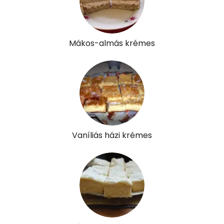
Összesen
796 kcal
Mákos-almás krémes
Vaníliás házi krémes