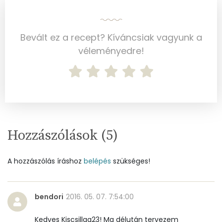
Mangán
0 mg
Bevált ez a recept? Kíváncsiak vagyunk a
Szénhidrát
véleményedre!
Összesen
73.6 g
Cukor
37 mg
Élelmi rost
2 mg
Hozzászólások (
5
)
Víz
A hozzászólás íráshoz
belépés
szükséges!
Összesen
33.8 g
Vitaminok
bendori
2016. 05. 07. 7:54:00
Összesen
0
Kedves Kiscsillag23! Ma délután tervezem