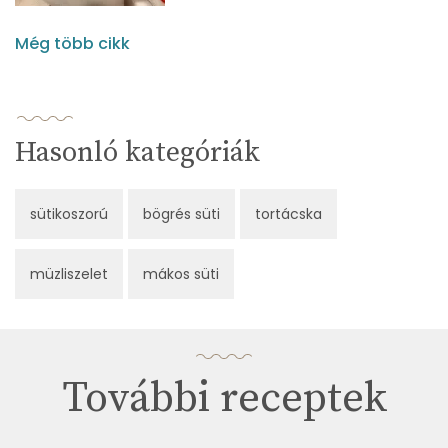
Még több cikk
Hasonló kategóriák
sütikoszorú
bögrés süti
tortácska
müzliszelet
mákos süti
További receptek