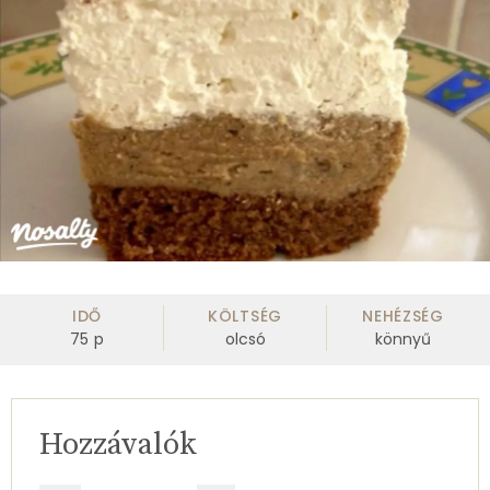
IDŐ
KÖLTSÉG
NEHÉZSÉG
75
p
olcsó
könnyű
Hozzávalók