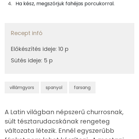
0g
fahéj
0 kcal
Ha kész, megszórjuk fahéjas porcukorral.
Kálcium
2g
porcukor
7 kcal
Nátrium
Recept infó
Összesen
750 kcal
TOP vitaminok
Előkészítés ideje
:
10 p
E vitamin:
Sütés ideje
:
5 p
Kolin:
Niacin - B3 vitamin:
villámgyors
spanyol
farsang
Tiamin - B1 vitamin:
B6 vitamin:
A Latin világban népszerű churrosnak,
sült tésztarudacskának rengeteg
Fehérje
változata létezik. Ennél egyszerűbb