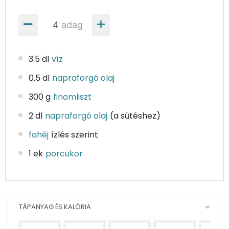
adag
3.5 dl
víz
0.5 dl
napraforgó olaj
300 g
finomliszt
2 dl
napraforgó olaj
(a sütéshez)
fahéj
ízlés szerint
1 ek
porcukor
TÁPANYAG ÉS KALÓRIA