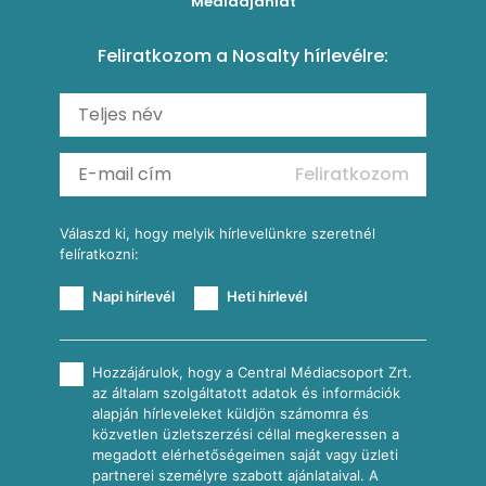
Médiaajánlat
Amerikai palacsinta
Paprikás-juhtúrós hajtovány
Csirkés-kukoricás pite
Tésztareceptek
Feliratkozom a Nosalty hírlevélre:
Carbonara
Shakshuka
Mexikói húsleves kukorica salsával
Saláták
Ratatouille
Almás-kéksajtos kukoricasaláta
Köretek
Mexikói kukoricasaláta
Reggeli receptek
Feliratkozom
További receptkategóriák
Válaszd ki, hogy melyik hírlevelünkre szeretnél
felíratkozni:
Napi hírlevél
Heti hírlevél
Hozzájárulok, hogy a Central Médiacsoport Zrt.
az általam szolgáltatott adatok és információk
alapján hírleveleket küldjön számomra és
közvetlen üzletszerzési céllal megkeressen a
megadott elérhetőségeimen saját vagy üzleti
partnerei személyre szabott ajánlataival. A