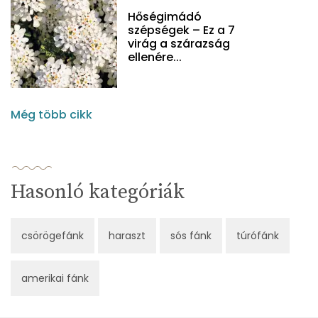
Hőségimádó
szépségek – Ez a 7
virág a szárazság
ellenére...
Még több cikk
Hasonló kategóriák
csörögefánk
haraszt
sós fánk
túrófánk
amerikai fánk