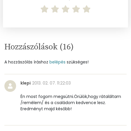
Cink
1 mg
Szelén
25 mg
Kálcium
14 mg
Vas
1 mg
Hozzászólások (
16
)
Magnézium
17 mg
A hozzászólás íráshoz
belépés
szükséges!
Foszfor
81 mg
Nátrium
5 mg
klepi
2013. 02. 07. 11:22:03
Réz
0 mg
Én most fogom megsütni.Örülök,hogy rátaláltam
/remélem/ és a családom kedvence lesz.
Mangán
1 mg
Eredményt majd később!
Szénhidrát