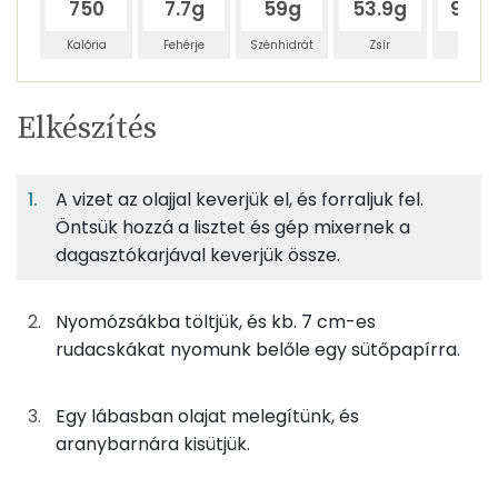
750
7.7g
59g
53.9g
96.4
Kalória
Fehérje
Szénhidrát
Zsír
Víz
Egy
4
100
Elkészítés
adagban
adagban
grammban
TÁPANYAGTARTALOM
A vizet az olajjal keverjük el, és forraljuk fel.
4%
27%
25%
Egy
4
100
Fehérje
Szénhidrát
Zsír
adagban
adagban
grammban
Öntsük hozzá a lisztet és gép mixernek a
dagasztókarjával keverjük össze.
4%
27%
25%
44%
88g
víz
0 kcal
Fehérje
Szénhidrát
Zsír
Víz
Nyomózsákba töltjük, és kb. 7 cm-es
TOP ásványi anyagok
11g
napraforgó olaj
94 kcal
rudacskákat nyomunk belőle egy sütőpapírra.
Foszfor
75g
finomliszt
273 kcal
Egy lábasban olajat melegítünk, és
Szelén
aranybarnára kisütjük.
43g
napraforgó olaj
376 kcal
Magnézium