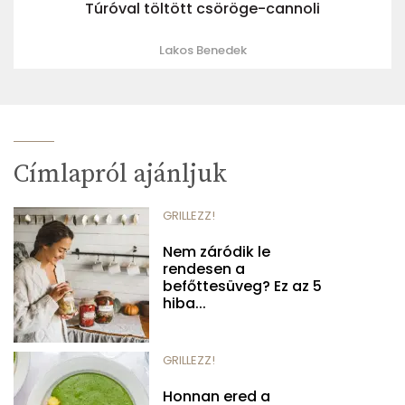
Túróval töltött csöröge-cannoli
Lakos Benedek
Címlapról ajánljuk
GRILLEZZ!
Nem záródik le
rendesen a
befőttesüveg? Ez az 5
hiba...
GRILLEZZ!
Honnan ered a