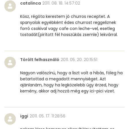
catalinca
2011. 08. 18. 14:57:02
Kolin:
8 mg
Kösz, régóta kerestem jó churros receptet. A
spanyolok egyébként édes churrost reggeliznek
Retinol - A vitamin:
0 micro
forró csokival vagy cafe con leche-vel, esetleg
tostadát(pirított fél hosszúkás zsemle) lekvárral.
α-karotin
0 micro
β-karotin
0 micro
Törölt felhasználó
2011. 05. 20. 20:15:51
β-crypt
0 micro
Nagyon valószínü, hogy a liszt volt a hibás, föleg ha
Likopin
0 micro
betartottad a megadott mennyiséget. Azt
ajánlanám, hogy ha legközelebb úgy érzed, hogy
Lut-zea
14 micro
kemény, akkor adj hozzá még egy ici-pici vizet.
Összesen
750 kcal
iggi
2011. 05. 17. 11:28:56