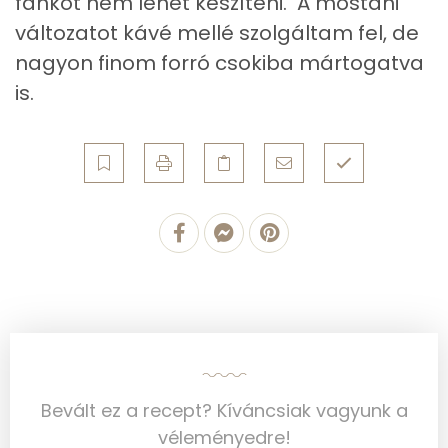
fánkot nem lehet készíteni. A mostani
Összesen
7.7 g
változatot kávé mellé szolgáltam fel, de
nagyon finom forró csokiba mártogatva
Zsír
is.
Összesen
53.9 g
Telített zsírsav
7 g
Egyszeresen telítetlen zsírsav:
25 g
Többszörösen telítetlen zsírsav
20 g
Koleszterin
0 mg
Ásványi anyagok
Összesen
144.8 g
Bevált ez a recept? Kíváncsiak vagyunk a
véleményedre!