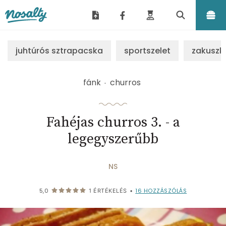
Nosalty
juhtúrós sztrapacska
sportszelet
zakuszk
fánk
churros
Fahéjas churros 3. - a
legegyszerűbb
NS
16
HOZZÁSZÓLÁS
5,0
1
ÉRTÉKELÉS
•