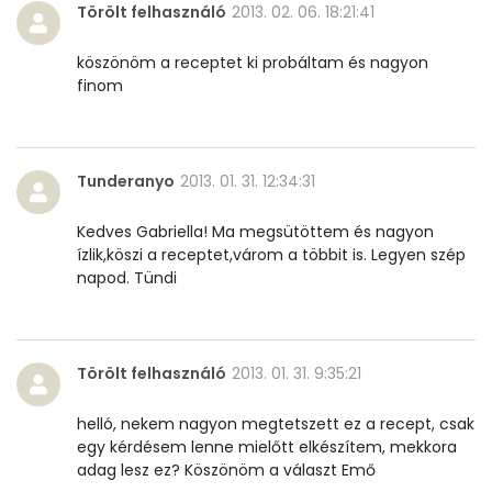
Törölt felhasználó
2013. 02. 06. 18:21:41
Összesen
59 g
köszönöm a receptet ki probáltam és nagyon
Cukor
2 mg
finom
Élelmi rost
2 mg
Tunderanyo
2013. 01. 31. 12:34:31
Víz
Kedves Gabriella! Ma megsütöttem és nagyon
Összesen
96.4 g
ízlik,köszi a receptet,várom a többit is. Legyen szép
napod. Tündi
Vitaminok
Összesen
0
Törölt felhasználó
2013. 01. 31. 9:35:21
A vitamin (RAE):
0 micro
helló, nekem nagyon megtetszett ez a recept, csak
egy kérdésem lenne mielőtt elkészítem, mekkora
B6 vitamin:
0 mg
adag lesz ez? Köszönöm a választ Emő