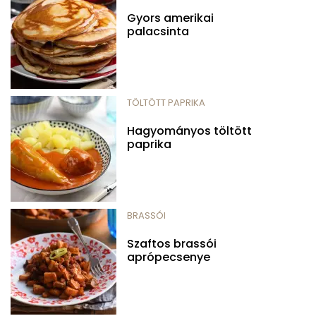
Gyors amerikai
palacsinta
TÖLTÖTT PAPRIKA
Hagyományos töltött
paprika
BRASSÓI
Szaftos brassói
aprópecsenye