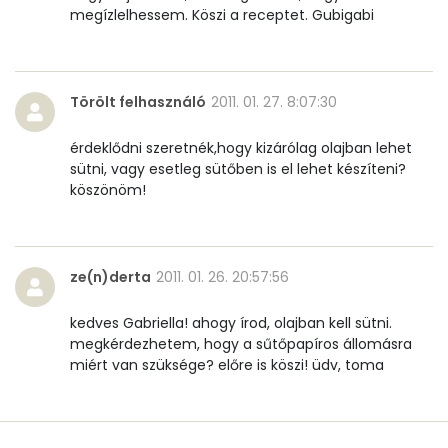
megízlelhessem. Köszi a receptet. Gubigabi
Törölt felhasználó
2011. 01. 27. 8:07:30
érdeklődni szeretnék,hogy kizárólag olajban lehet
sütni, vagy esetleg sütőben is el lehet készíteni?
köszönöm!
ze(n)derta
2011. 01. 26. 20:57:56
kedves Gabriella! ahogy írod, olajban kell sütni.
megkérdezhetem, hogy a sűtőpapíros állomásra
miért van szüksége? előre is köszi! üdv, toma