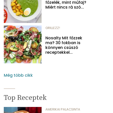
főzelék, mint műfaj?
Miért nincs rá szó...
GRILLEZZ!
Nosalty Mit főzzek
ma? 30 fokban is
könnyen csúszó
receptekkel...
Még több cikk
Top Receptek
AMERIKAI PALACSINTA