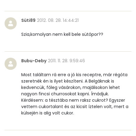
B12 Vitamin:
0 micro
Süti89
2012. 08. 28. 14:44:21
E vitamin:
22 mg
Szia,komolyan nem kell bele sütőpor??
C vitamin:
0 mg
D vitamin:
0 micro
Bubu-Deby
2011. 11. 28. 9:59:46
K vitamin:
3 micro
Most találtam rá erre a jó kis receptre, már régóta
Tiamin - B1 vitamin:
0 mg
szeretnék én is ilyet készíteni. A Belgáknak is
kedvencük, főleg vásárokon, majálisokon lehet
Riboflavin - B2 vitamin:
0 mg
nagyon fincsi churrosokat kapni. Ímádjuk.
Kérdésem: a tésztába nem raksz cukrot? Egyszer
Niacin - B3 vitamin:
1 mg
vettem cukortalant és az kicsit íztelen volt, mert a
külsején is alig volt cukor.
Pantoténsav - B5 vitamin:
0 mg
Folsav - B9-vitamin:
20 micro