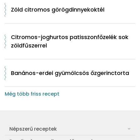
Zöld citromos görögdinnyekoktél
Citromos-joghurtos patisszonfőzelék sok
zöldfűszerrel
Banános-erdei gyümölcsös őzgerinctorta
Még több friss recept
Népszerű receptek
Frankfurti leves