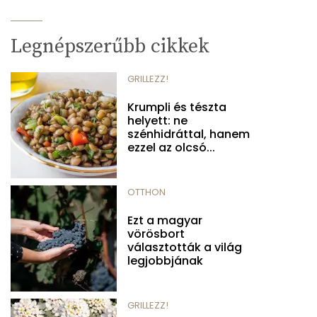
Legnépszerűbb cikkek
GRILLEZZ!
Krumpli és tészta
helyett: ne
szénhidráttal, hanem
ezzel az olcsó...
OTTHON
Ezt a magyar
vörösbort
választották a világ
legjobbjának
GRILLEZZ!