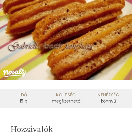
IDŐ
KÖLTSÉG
NEHÉZSÉG
15
p
megfizethető
könnyű
Hozzávalók