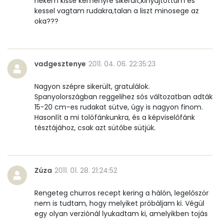
nekem kisse kemenyre sikerult,kinyujtottam es
kessel vagtam rudakra,talan a liszt minosege az
oka???
vadgesztenye
2011. 04. 06. 22:35:23
Nagyon szépre sikerült, gratulálok.
Spanyolországban reggelihez sós változatban adták
15-20 cm-es rudakat sütve, úgy is nagyon finom.
Hasonlít a mi tolófánkunkra, és a képviselőfánk
tésztájához, csak azt sütőbe sütjük.
Zúza
2011. 01. 28. 21:24:52
Rengeteg churros recept kering a hálón, legelőször
nem is tudtam, hogy melyiket próbáljam ki. Végül
egy olyan verziónál lyukadtam ki, amelyikben tojás