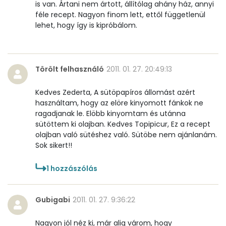
is van. Ártani nem ártott, állítólag ahány ház, annyi
féle recept. Nagyon finom lett, ettől függetlenül
lehet, hogy így is kipróbálom.
Törölt felhasználó
2011. 01. 27. 20:49:13
Kedves Zederta, A sütöpapíros állomást azért
használtam, hogy az elöre kinyomott fánkok ne
ragadjanak le. Elöbb kinyomtam és utánna
sütöttem ki olajban. Kedves Topipicur, Ez a recept
olajban való sütéshez való. Sütöbe nem ajánlanám.
Sok sikert!!
1
hozzászólás
Gubigabi
2011. 01. 27. 9:36:22
Nagyon jól néz ki, már alig várom, hogy