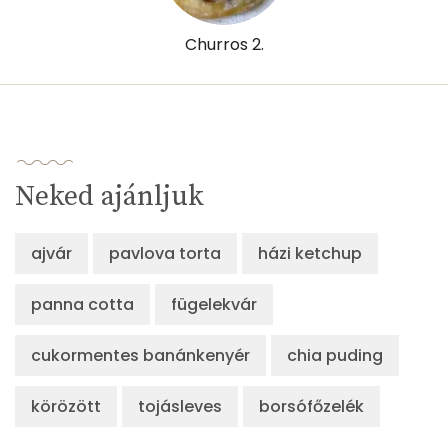
Churros 2.
Neked ajánljuk
ajvár
pavlova torta
házi ketchup
panna cotta
fügelekvár
cukormentes banánkenyér
chia puding
körözött
tojásleves
borsófőzelék