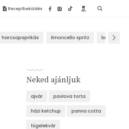
Receptbeküldés
harcsapaprikás
limoncello spritz
brassói sz
Neked ajánljuk
ajvár
pavlova torta
házi ketchup
panna cotta
fügelekvár