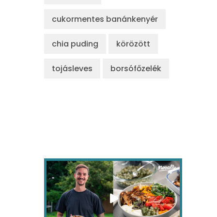
cukormentes banánkenyér
chia puding
körözött
tojásleves
borsófőzelék