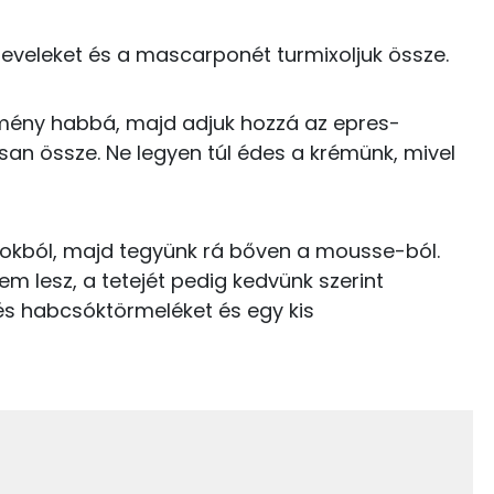
E vitamin:
10 kcal
eveleket és a mascarponét turmixoljuk össze.
Niacin - B3 vitamin:
Riboflavin - B2 vitamin:
kemény habbá, majd adjuk hozzá az epres-
10 kcal
san össze. Ne legyen túl édes a krémünk, mivel
145 kcal
0 kcal
kokból, majd tegyünk rá bőven a mousse-ból.
5.2 g
m lesz, a tetejét pedig kedvünk szerint
11 kcal
kevés habcsóktörmeléket és egy kis
373 kcal
20.4 g
10 g
5 g