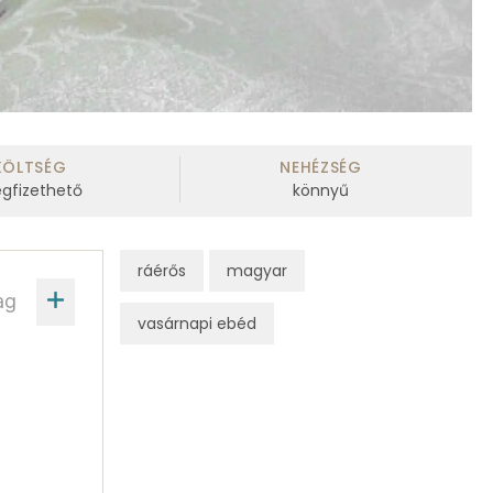
KÖLTSÉG
NEHÉZSÉG
gfizethető
könnyű
ráérős
magyar
ag
vasárnapi ebéd