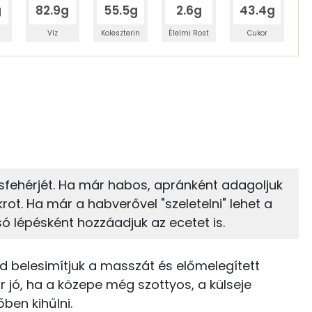
g
82.9g
55.5g
2.6g
43.4g
Víz
Koleszterin
Élelmi Rost
Cukor
 adagban
100 grammban
30%
13%
zénhidrát
Zsír
 adagban
100 grammban
13%
54%
ásfehérjét. Ha már habos, apránként adagoljuk
Zsír
Víz
11 kcal
ot. Ha már a habverővel "szeletelni" lehet a
ó lépésként hozzáadjuk az ecetet is.
TOP vitaminok
0 kcal
C vitamin:
40 kcal
jd belesimítjuk a masszát és előmelegített
r jó, ha a közepe még szottyos, a külseje
Kolin:
146 kcal
ben kihűlni.