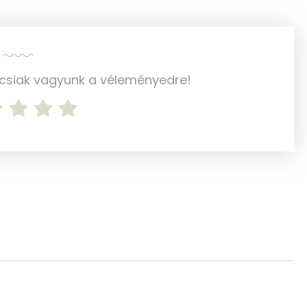
80 mg
52 mg
0 mg
ncsiak vagyunk a véleményedre!
0 mg
47.3 g
43 mg
3 mg