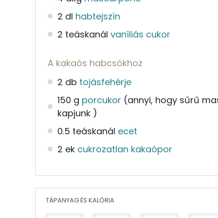
2 dl
habtejszín
2 teáskanál
vaníliás cukor
A kakaós habcsókhoz
2 db
tojásfehérje
150 g
porcukor
(annyi, hogy sűrű ma
kapjunk )
0.5 teáskanál
ecet
2 ek
cukrozatlan kakaópor
TÁPANYAG ÉS KALÓRIA