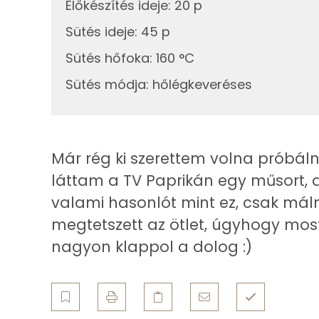
Előkészítés ideje
:
20 p
Többszörösen telítetlen zsírsav
Sütés ideje
:
45 p
Sütés hőfoka
:
160 °C
Koleszterin
Sütés módja
:
hőlégkeveréses
Ásványi anyagok
Összesen
Már rég ki szerettem volna próbáln
Cink
láttam a TV Paprikán egy műsort, 
valami hasonlót mint ez, csak má
Szelén
megtetszett az ötlet, úgyhogy mos
Kálcium
nagyon klappol a dolog :)
Vas
Magnézium