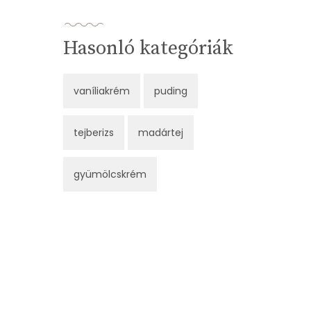
Hasonló kategóriák
vaníliakrém
puding
tejberizs
madártej
gyümölcskrém