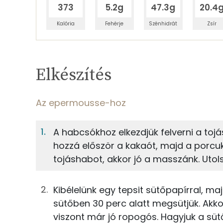
373
5.2g
47.3g
20.4
Kalória
Fehérje
Szénhidrát
Zsír
Egy adagban
4
TÁPANYAGTARTALOM
Elkészítés
3%
Fehérje
S
Egy adagban
4
Az epermousse-hoz
Az epermousse-hoz
3%
30%
A habcsókhoz elkezdjük felverni a toj
Fehérje
Szénhidrát
38g
eper
hozzá először a kakaót, majd a porcukr
tojáshabot, akkor jó a masszánk. Utols
TOP ásványi anyagok
2g
bazsalikom
Foszfor
10g
mascarpone
Kibélelünk egy tepsit sütőpapírral, ma
sütőben 30 perc alatt megsütjük. Akko
Nátrium
50g
habtejszín
viszont már jó ropogós. Hagyjuk a sütő