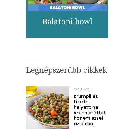
Balatoni bowl
Legnépszerűbb cikkek
GRILLEZZ!
Krumpli és
tészta
helyett: ne
szénhidráttal,
hanem ezzel
az olcsó...