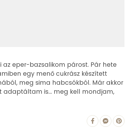
1 g
56 mg
226.1 g
i az eper-bazsalikom párost. Pár hete
1 mg
amiben egy menő cukrász készített
lnából, meg sima habcsókból. Már akkor
5 mg
t adaptáltam is... meg kell mondjam,
51 mg
1 mg
36 mg