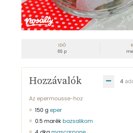
IDŐ
65
p
me
Hozzávalók
ad
Az epermousse-hoz
150 g
eper
0.5 marék
bazsalikom
4 dkg
mascarpone