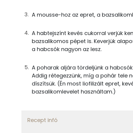
Kálcium
3g
vaníliás cukor
A mousse-hoz az epret, a bazsalikoml
Magnézium
A kakaós habcsókhoz
Szelén
A habtejszínt kevés cukorral verjük 
20g
tojásfehérje
bazsalikomos pépet is. Keverjük alapo
a habcsók nagyon az lesz.
38g
porcukor
Fehérje
0g
ecet
A poharak aljára tördeljünk a habcsó
Összesen
Addig rétegezzünk, míg a pohár tele ne
5g
cukrozatlan kakaópor
díszítsük. (Én most liofilizált epret, 
Zsír
bazsalikomlevelet használtam.)
Összesen
Összesen
Telített zsírsav
Recept infó
Egyszeresen telítetlen zsírsav: