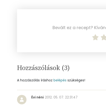
Foszfor
Nátrium
Réz
Bevált ez a recept? Kívá
Mangán
Szénhidrát
Összesen
Hozzászólások (
3
)
Cukor
A hozzászólás íráshoz
belépés
szükséges!
Élelmi rost
Évi néni
2012. 05. 07. 22:31:47
Víz