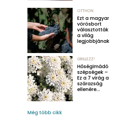
OTTHON
Ezt a magyar
vörösbort
választották
a világ
legjobbjának
GRILLEZZ!
Hőségimádó
szépségek –
Ez a 7 virág a
szárazság
ellenére...
Még több cikk