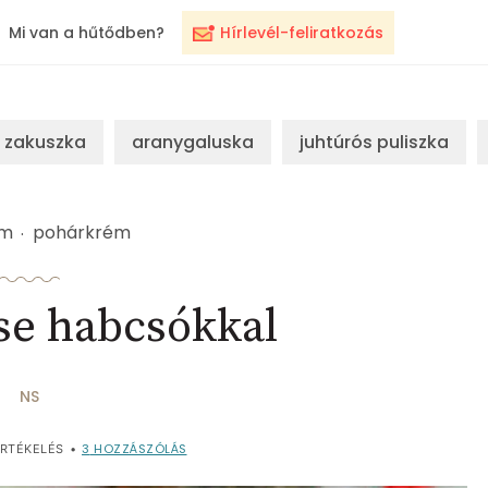
Mi van a hűtődben?
Hírlevél-feliratkozás
zakuszka
aranygaluska
juhtúrós puliszka
ém
pohárkrém
e habcsókkal
NS
3
HOZZÁSZÓLÁS
RTÉKELÉS
•