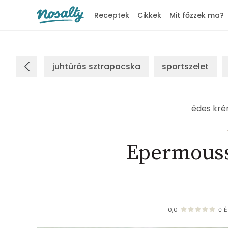
Receptek
Cikkek
Mit főzzek ma?
Nosalty
juhtúrós sztrapacska
sportszelet
édes kr
Epermouss
0,0
0
É