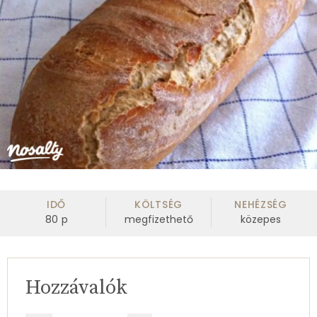
IDŐ
KÖLTSÉG
NEHÉZSÉG
80
p
megfizethető
közepes
Hozzávalók