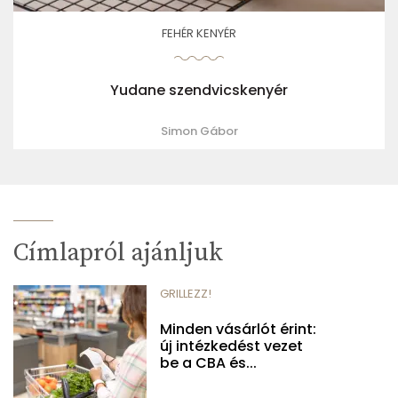
FEHÉR KENYÉR
Yudane szendvicskenyér
Simon Gábor
Címlapról ajánljuk
GRILLEZZ!
Minden vásárlót érint:
új intézkedést vezet
be a CBA és...