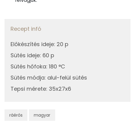
felvágjuk.
Kálcium
22 mg
Vas
1 mg
Recept infó
Magnézium
30 mg
Előkészítés ideje
:
20 p
Foszfor
144 mg
Sütés ideje
:
60 p
Nátrium
1362 mg
Sütés hőfoka
:
180 °C
Réz
0 mg
Sütés módja
:
alul-felül sütés
Tepsi mérete
:
35x27x6
Mangán
1 mg
Szénhidrát
ráérős
magyar
Összesen
99.8 g