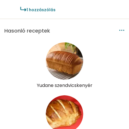
1
hozzászólás
Hasonló receptek
Yudane szendvicskenyér