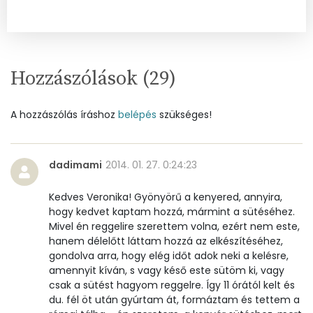
Retinol - A vitamin:
0 micro
α-karotin
0 micro
β-karotin
0 micro
Hozzászólások (
29
)
β-crypt
0 micro
A hozzászólás íráshoz
belépés
szükséges!
Likopin
0 micro
dadimami
2014. 01. 27. 0:24:23
Lut-zea
24 micro
Kedves Veronika! Gyönyörű a kenyered, annyira,
hogy kedvet kaptam hozzá, mármint a sütéséhez.
Összesen
495 kcal
Mivel én reggelire szerettem volna, ezért nem este,
hanem délelőtt láttam hozzá az elkészítéséhez,
gondolva arra, hogy elég időt adok neki a kelésre,
amennyit kíván, s vagy késő este sütöm ki, vagy
csak a sütést hagyom reggelre. Így 11 órától kelt és
du. fél öt után gyúrtam át, formáztam és tettem a