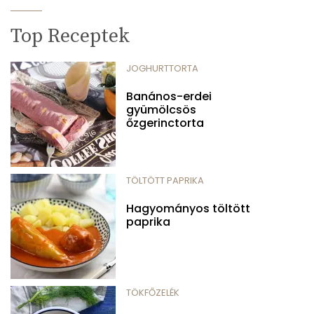
Top Receptek
JOGHURTTORTA
Banános-erdei
gyümölcsös
őzgerinctorta
TÖLTÖTT PAPRIKA
Hagyományos töltött
paprika
TÖKFŐZELÉK