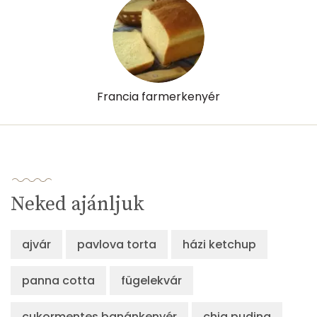
Francia farmerkenyér
Neked ajánljuk
ajvár
pavlova torta
házi ketchup
panna cotta
fügelekvár
cukormentes banánkenyér
chia puding