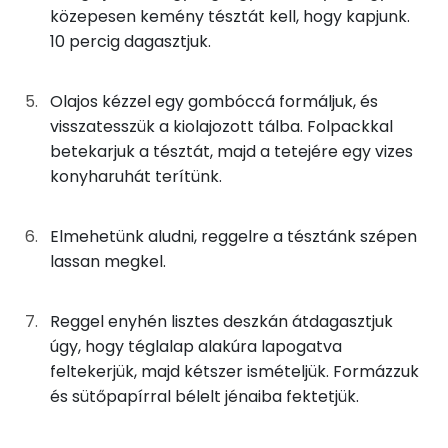
495 kcal
Kálcium
közepesen kemény tésztát kell, hogy kapjunk.
10 percig dagasztjuk.
TOP vitaminok
Kolin:
Olajos kézzel egy gombóccá formáljuk, és
visszatesszük a kiolajozott tálba. Folpackkal
Niacin - B3 vitamin:
betekarjuk a tésztát, majd a tetejére egy vizes
konyharuhát terítünk.
E vitamin:
Tiamin - B1 vitamin:
Elmehetünk aludni, reggelre a tésztánk szépen
lassan megkel.
B6 vitamin:
Reggel enyhén lisztes deszkán átdagasztjuk
Fehérje
úgy, hogy téglalap alakúra lapogatva
feltekerjük, majd kétszer ismételjük. Formázzuk
Összesen
13.3 g
és sütőpapírral bélelt jénaiba fektetjük.