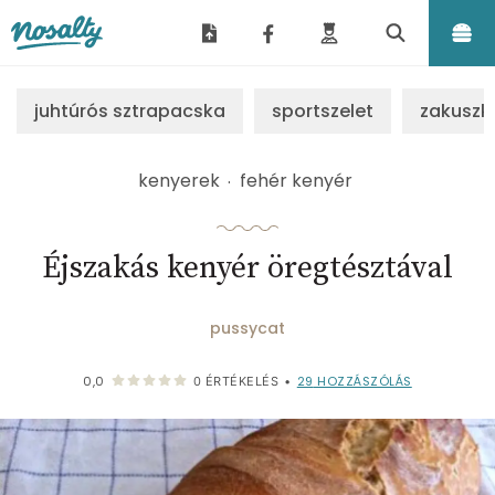
Nosalty
juhtúrós sztrapacska
sportszelet
zakuszk
kenyerek
fehér kenyér
Éjszakás kenyér öregtésztával
pussycat
29
HOZZÁSZÓLÁS
0,0
0
ÉRTÉKELÉS
•