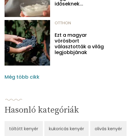
időseknek...
OTTHON
Ezt a magyar
vörösbort
választották a világ
legjobbjának
Még több cikk
Hasonló kategóriák
töltött kenyér
kukoricás kenyér
olivás kenyér