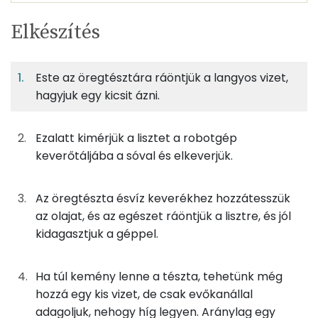
Egy
4
100
Elkészítés
adagban
adagban
grammban
TÁPANYAGTARTALOM
Este az öregtésztára ráöntjük a langyos vizet,
7%
52%
2%
Egy
4
100
Fehérje
Szénhidrát
Zsír
adagban
adagban
grammban
hagyjuk egy kicsit ázni.
7%
52%
2%
40%
Ezalatt kimérjük a lisztet a robotgép
100g
finomliszt
364 kcal
Fehérje
Szénhidrát
Zsír
Víz
keverőtáljába a sóval és elkeverjük.
TOP ásványi anyagok
50g
öregtészta
113 kcal
Az öregtészta ésvíz keverékhez hozzátesszük
Nátrium
63g
víz
0 kcal
az olajat, és az egészet ráöntjük a lisztre, és jól
Foszfor
kidagasztjuk a géppel.
4g
só
0 kcal
Szelén
2g
olívaolaj
18 kcal
Ha túl kemény lenne a tészta, tehetünk még
hozzá egy kis vizet, de csak evőkanállal
Magnézium
adagoljuk, nehogy híg legyen. Aránylag egy
Összesen