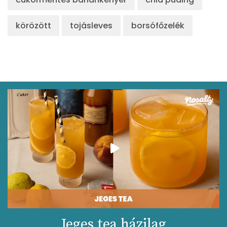
körözött
tojásleves
borsófőzelék
Jeges tea házilag