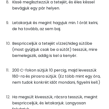
Zsír
Kissé meglisztezzük a tetejét, és éles késsel
bevágjuk egy pár helyen.
Összesen
3 g
Telített zsírsav
0 g
Letakarjuk és megint hagyjuk min. 1 órát kelni,
de ha tovább, az sem baj.
Egyszeresen telítetlen zsírsav:
2 g
Bespricceljük a tetejét vízzel,hideg sütőbe
Többszörösen telítetlen zsírsav
1 g
(most gyújtjuk csak be a sütőt) tesszük, mire
Koleszterin
0 mg
bemelegszik, addig is kel a kenyér.
200 C-fokon sütjük 10 percig, majd levesszük
Ásványi anyagok
180-ra és pirosra sütjük. (Ez több mint egy óra,
Összesen
1604.1 g
nem tudok konkrét időt mondani, figyelni kell.)
Cink
1 mg
Ha megsült kivesszük, rácsra tesszük, megint
bespricceljük, és letakarjuk. Langyosan
Szelén
44 mg