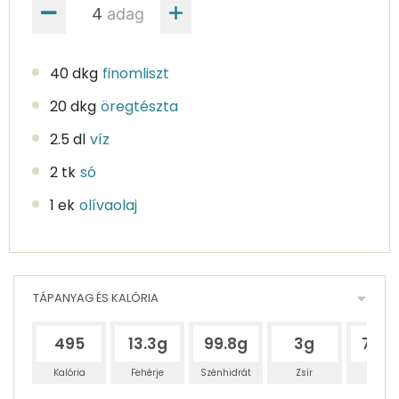
adag
40 dkg
finomliszt
20 dkg
öregtészta
2.5 dl
víz
2 tk
só
1 ek
olívaolaj
TÁPANYAG ÉS KALÓRIA
495
13.3g
99.8g
3g
77.4
Kalória
Fehérje
Szénhidrát
Zsír
Víz