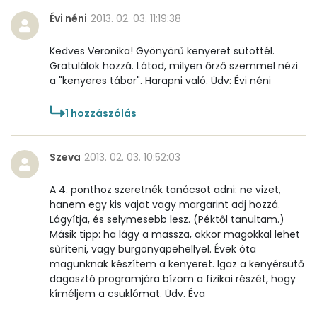
Évi néni
2013. 02. 03. 11:19:38
Kedves Veronika! Gyönyörű kenyeret sütöttél.
Gratulálok hozzá. Látod, milyen őrző szemmel nézi
a "kenyeres tábor". Harapni való. Üdv: Évi néni
1
hozzászólás
Szeva
2013. 02. 03. 10:52:03
A 4. ponthoz szeretnék tanácsot adni: ne vizet,
hanem egy kis vajat vagy margarint adj hozzá.
Lágyítja, és selymesebb lesz. (Péktől tanultam.)
Másik tipp: ha lágy a massza, akkor magokkal lehet
sűríteni, vagy burgonyapehellyel. Évek óta
magunknak készítem a kenyeret. Igaz a kenyérsütő
dagasztó programjára bízom a fizikai részét, hogy
kíméljem a csuklómat. Üdv. Éva