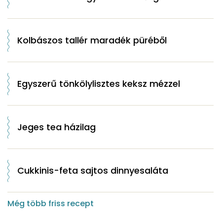
Kolbászos tallér maradék püréből
Egyszerű tönkölylisztes keksz mézzel
Jeges tea házilag
Cukkinis-feta sajtos dinnyesaláta
Még több friss recept