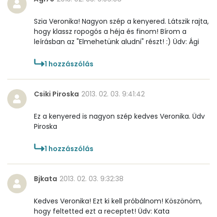
Szia Veronika! Nagyon szép a kenyered. Látszik rajta,
hogy klassz ropogós a héja és finom! Bírom a
leírásban az "Elmehetünk aludni" részt! :) Üdv: Ági
1
hozzászólás
Csiki Piroska
2013. 02. 03. 9:41:42
Ez a kenyered is nagyon szép kedves Veronika. Üdv
Piroska
1
hozzászólás
Bjkata
2013. 02. 03. 9:32:38
Kedves Veronika! Ezt ki kell próbálnom! Köszönöm,
hogy feltetted ezt a receptet! Üdv: Kata