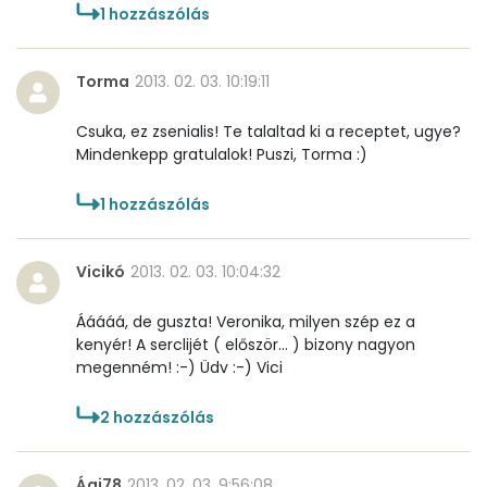
1
hozzászólás
Torma
2013. 02. 03. 10:19:11
Csuka, ez zsenialis! Te talaltad ki a receptet, ugye?
Mindenkepp gratulalok! Puszi, Torma :)
1
hozzászólás
Vicikó
2013. 02. 03. 10:04:32
Ááááá, de guszta! Veronika, milyen szép ez a
kenyér! A serclijét ( először... ) bizony nagyon
megenném! :-) Üdv :-) Vici
2
hozzászólás
Ági78
2013. 02. 03. 9:56:08