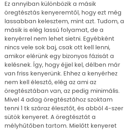
Cukor
0 mg
Ez annyiban különbözik a másik
öregtésztás kenyeremtől, hogy ezt még
Élelmi rost
3 mg
lassabban kelesztem, mint azt. Tudom, a
másik is elég lassú folyamat, de a
Víz
kenyérrel nem lehet sietni. Egyébként
Összesen
77.4 g
nincs vele sok baj, csak ott kell lenni,
amikor elérünk egy bizonyos fázisát a
kelésnek. Így, hogy éjjel kel, délben már
Vitaminok
van friss kenyerünk. Ehhez a kenyérhez
Összesen
0
nem kell élesztő, elég az ami az
öregtésztában van, az pedig minimális.
A vitamin (RAE):
0 micro
Mivel 4 adag öregtésztához szoktam
B6 vitamin:
0 mg
tenni 1 tk száraz élesztőt, és abból 4-szer
sütök kenyeret. A öregtésztát a
B12 Vitamin:
0 micro
mélyhűtőben tartom. Mielőtt kenyeret