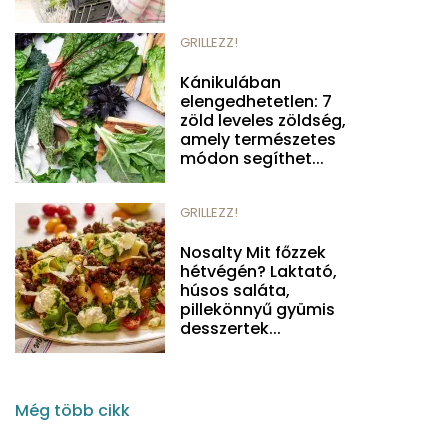
GRILLEZZ!
Kánikulában
elengedhetetlen: 7
zöld leveles zöldség,
amely természetes
módon segíthet...
GRILLEZZ!
Nosalty Mit főzzek
hétvégén? Laktató,
húsos saláta,
pillekönnyű gyümis
desszertek...
Még több cikk