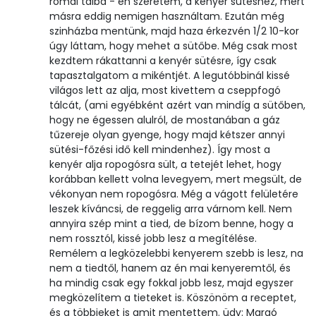
római tálba - én szeretem, a kenyér sütéshez, mert
másra eddig nemigen használtam. Ezután még
szinházba mentünk, majd haza érkezvén 1/2 10-kor
úgy láttam, hogy mehet a sütőbe. Még csak most
kezdtem rákattanni a kenyér sütésre, így csak
tapasztalgatom a mikéntjét. A legutóbbinál kissé
világos lett az alja, most kivettem a cseppfogó
tálcát, (ami egyébként azért van mindíg a sütőben,
hogy ne égessen alulról, de mostanában a gáz
tűzereje olyan gyenge, hogy majd kétszer annyi
sütési-főzési idő kell mindenhez). Így most a
kenyér alja ropogósra sült, a tetejét lehet, hogy
korábban kellett volna levegyem, mert megsült, de
vékonyan nem ropogósra. Még a vágott felületére
leszek kíváncsi, de reggelig arra várnom kell. Nem
annyira szép mint a tied, de bízom benne, hogy a
nem rossztól, kissé jobb lesz a megítélése.
Remélem a legközelebbi kenyerem szebb is lesz, na
nem a tiedtől, hanem az én mai kenyeremtől, és
ha mindig csak egy fokkal jobb lesz, majd egyszer
megközelítem a tieteket is. Köszönöm a receptet,
és a többieket is amit mentettem. üdv: Margó