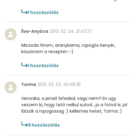
1
hozzászólás
Éva-Anyóca
2013. 02. 04. 21:43:37
Micsoda finom, aranybarna, ropogós kenyér,
köszönöm a receptet.:-)
1
hozzászólás
Torma
2013. 02. 03. 20:48:35
Veronika, a jenait lefeded, vagy nem? En ugy
veszem ki, hogy tető nelkul sutod....jo a fotod is; jol
látszik a ropogossag :) kellemes hetet, Torma :)
9
hozzászólás