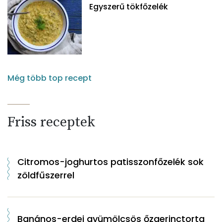
Egyszerű tökfőzelék
Még több top recept
Friss receptek
Citromos-joghurtos patisszonfőzelék sok
zöldfűszerrel
Banános-erdei gyümölcsös őzgerinctorta