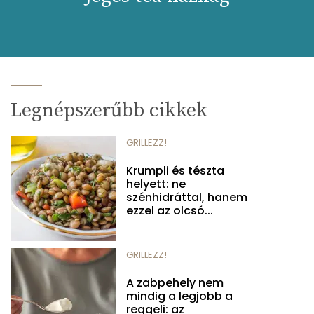
Legnépszerűbb cikkek
GRILLEZZ!
Krumpli és tészta
helyett: ne
szénhidráttal, hanem
ezzel az olcsó...
GRILLEZZ!
A zabpehely nem
mindig a legjobb a
reggeli: az