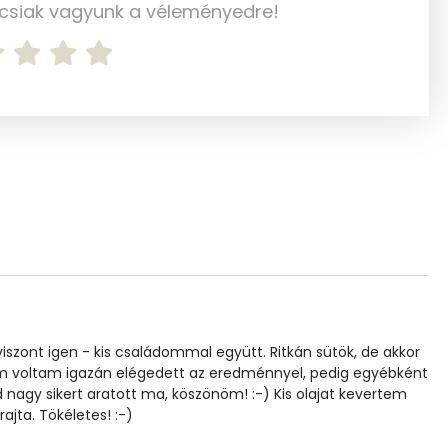
ncsiak vagyunk a véleményedre!
40 mg
266 mg
2 mg
22 mg
177 mg
170 mg
0 mg
1 mg
iszont igen - kis családommal együtt. Ritkán sütök, de akkor
em voltam igazán elégedett az eredménnyel, pedig egyébként
 nagy sikert aratott ma, köszönöm! :-) Kis olajat kevertem
jta. Tökéletes! :-)
65.6 g