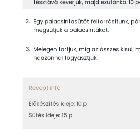
tésztává keverjük, majd ezutánkb. 10 pe
0g
só
TOP ásványi anyagok
Egy palacsintasütőt felforrósítunk, pá
75g
finomliszt
megsütjük a palacsintákat.
Kálcium
200g
tej
Foszfor
Melegen tartjuk, míg az összes kisül, m
12g
napraforgó olaj
haazonnal fogyasztjuk.
Nátrium
Összesen
Szelén
Recept infó
Magnézium
Előkészítés ideje
:
10 p
Sütés ideje
:
15 p
Fehérje
Összesen