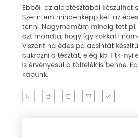
Ebből az alaptésztából készülhet s
Zsír
Szerintem mindenképp kell az édes 
Összesen
tenni. Nagymamám mindig tett pl. a
azt mondta, hogy így sokkal finoma
Telített zsírsav
Viszont ha édes palacsintát készít
Egyszeresen telítetlen zsírsav:
cukrozni a tésztát, elég kb. 1 tk-n
is érvényesül a töltelék is benne. 
Többszörösen telítetlen zsírsav
kapunk.
Koleszterin
Ásványi anyagok
Összesen
Cink