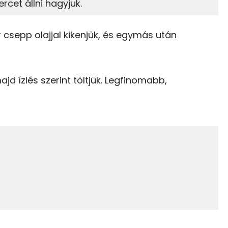
rcet állni hagyjuk.
0 kcal
TOP vitaminok
r csepp olajjal kikenjük, és egymás után
273 kcal
Kolin:
112 kcal
E vitamin:
ajd ízlés szerint töltjük. Legfinomabb,
106 kcal
Niacin - B3 vitamin:
560 kcal
Lut-zea
Riboflavin - B2 vitamin:
19.8 g