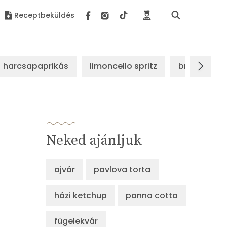
Receptbeküldés
harcsapaprikás
limoncello spritz
brassói sz
Neked ajánljuk
ajvár
pavlova torta
házi ketchup
panna cotta
fügelekvár