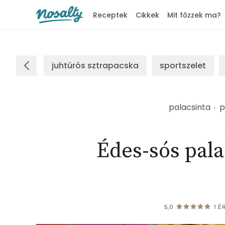
Receptek
Cikkek
Mit főzzek ma?
Nosalty
juhtúrós sztrapacska
sportszelet
palacsinta
p
Édes-sós pala
5,0
1
ÉR