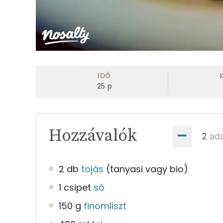
IDŐ
25
p
Hozzávalók
ad
2 db
tojás
(tanyasi vagy bio)
1 csipet
só
150 g
finomliszt