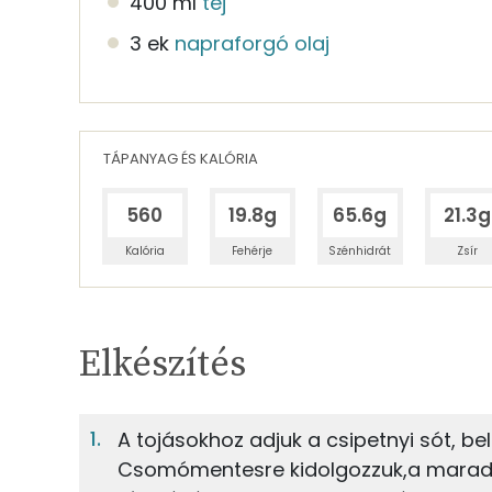
400 ml
tej
3 ek
napraforgó olaj
TÁPANYAG ÉS KALÓRIA
560
19.8g
65.6g
21.3g
Kalória
Fehérje
Szénhidrát
Zsír
Egy adagban
2
TÁPANYAGTARTALOM
Elkészítés
13%
Fehérje
S
Egy adagban
2
A tojásokhoz adjuk a csipetnyi sót, bele
Csomómentesre kidolgozzuk,a maradék
13%
43%
55g
tojás
Fehérje
Szénhidrát