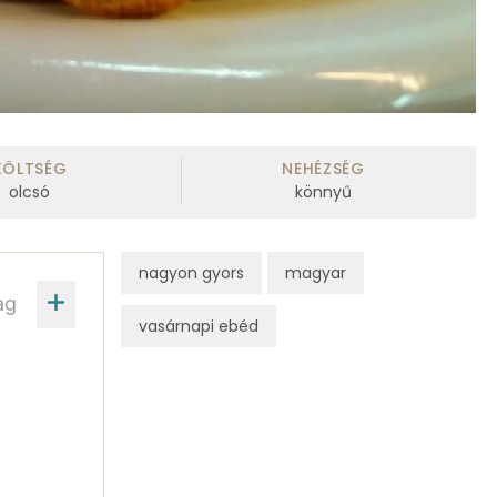
KÖLTSÉG
NEHÉZSÉG
olcsó
könnyű
nagyon gyors
magyar
ag
vasárnapi ebéd