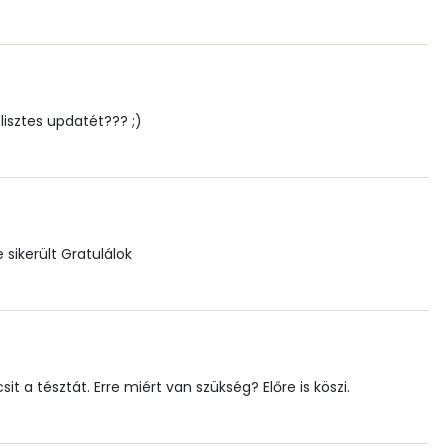
8 mg
2 mg
lisztes updatét??? ;)
45.8 g
 sikerült Gratulálok
0
77 micro
sit a tésztát. Erre miért van szükség? Előre is köszi.
0 mg
0 micro