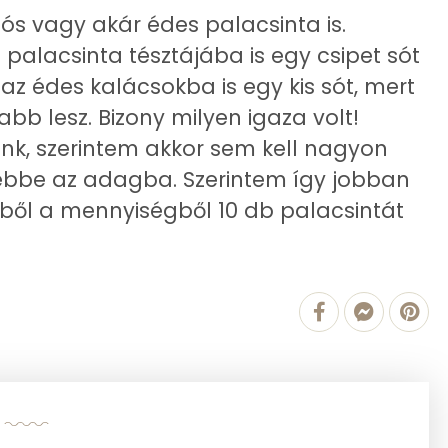
ós vagy akár édes palacsinta is.
palacsinta tésztájába is egy csipet sót
21.3 g
z édes kalácsokba is egy kis sót, mert
bb lesz. Bizony milyen igaza volt!
5 g
ünk, szerintem akkor sem kell nagyon
7 g
yi ebbe az adagba. Szerintem így jobban
Ebből a mennyiségből 10 db palacsintát
6 g
180 mg
679.5 g
1 mg