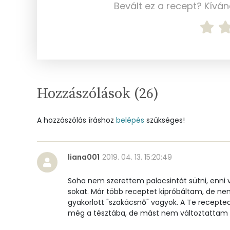
Bevált ez a recept? Kívá
Szelén
Kálcium
Vas
Magnézium
Hozzászólások (
26
)
Foszfor
A hozzászólás íráshoz
belépés
szükséges!
Nátrium
Réz
liana001
2019. 04. 13. 15:20:49
Mangán
Soha nem szerettem palacsintát sütni, enni v
sokat. Már több receptet kipróbáltam, de n
gyakorlott "szakácsnő" vagyok. A Te recepted
Szénhidrát
még a tésztába, de mást nem változtattam ra
Összesen