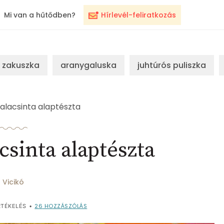
Mi van a hűtődben?
Hírlevél-feliratkozás
zakuszka
aranygaluska
juhtúrós puliszka
alacsinta alaptészta
csinta alaptészta
Vicikó
26
HOZZÁSZÓLÁS
TÉKELÉS
•