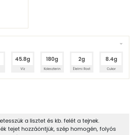
45.8g
180g
2g
8.4g
Víz
Koleszterin
Élelmi Rost
Cukor
 adagban
100 grammban
43%
14%
zénhidrát
Zsír
 adagban
100 grammban
tesszük a lisztet és kb. felét a tejnek.
 tejet hozzáöntjük, szép homogén, folyós
14%
30%
69 kcal
Zsír
Víz