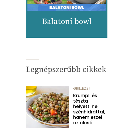
Balatoni bowl
Legnépszerűbb cikkek
GRILLEZZ!
Krumpli és
tészta
helyett: ne
szénhidráttal,
hanem ezzel
az olcsó...