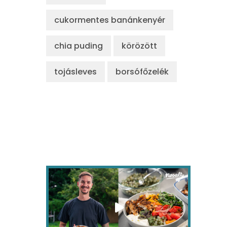
cukormentes banánkenyér
chia puding
körözött
tojásleves
borsófőzelék