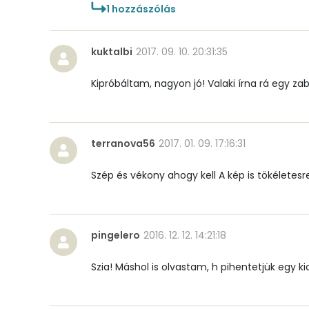
1
hozzászólás
Cukor
kuktalbi
2017. 09. 10. 20:31:35
Élelmi rost
Kipróbáltam, nagyon jó! Valaki írna rá egy zab
Víz
Összesen
terranova56
2017. 01. 09. 17:16:31
Szép és vékony ahogy kell A kép is tökéletesre
Vitaminok
Összesen
pingelero
2016. 12. 12. 14:21:18
A vitamin (RAE):
Szia! Máshol is olvastam, h pihentetjük egy kic
B6 vitamin:
B12 Vitamin: