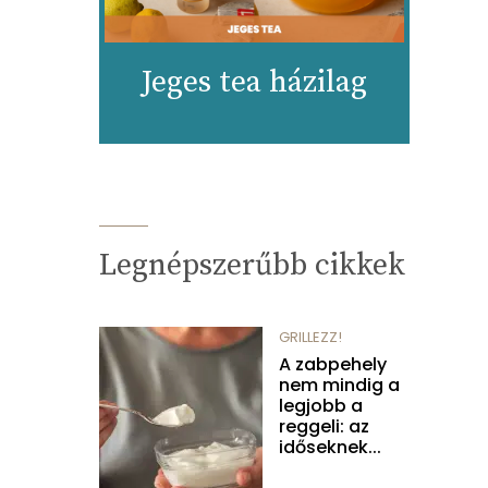
Jeges tea házilag
Legnépszerűbb cikkek
GRILLEZZ!
A zabpehely
nem mindig a
legjobb a
reggeli: az
időseknek...