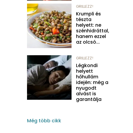
GRILLEZZ!
Krumpli és
tészta
helyett: ne
szénhidráttal,
hanem ezzel
az olcsó...
GRILLEZZ!
Légkondi
helyett
hőhullám
idején: még a
nyugodt
alvást is
garantálja
Még több cikk