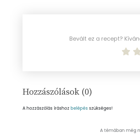
Koleszterin
Ásványi anyagok
Összesen
Bevált ez a recept? Kívá
Cink
Szelén
Kálcium
Hozzászólások (
0
)
Vas
Magnézium
A hozzászólás íráshoz
belépés
szükséges!
Foszfor
A témában még ne
Nátrium