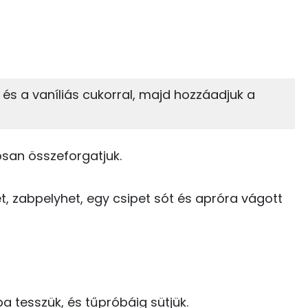
 adagban
100 grammban
40%
25%
zénhidrát
Zsír
 adagban
100 grammban
 és a vaníliás cukorral, majd hozzáadjuk a
25%
30%
448 kcal
Zsír
Víz
145 kcal
tosan összeforgatjuk.
TOP vitaminok
8 kcal
et, zabpelyhet, egy csipet sót és apróra vágott
Kolin:
69 kcal
E vitamin:
4 kcal
C vitamin:
182 kcal
Niacin - B3 vitamin:
ába tesszük, és tűpróbáig sütjük.