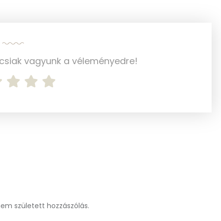
182 mg
1283.6 g
ncsiak vagyunk a véleményedre!
2 mg
36 mg
282 mg
4 mg
78 mg
562 mg
m született hozzászólás.
317 mg