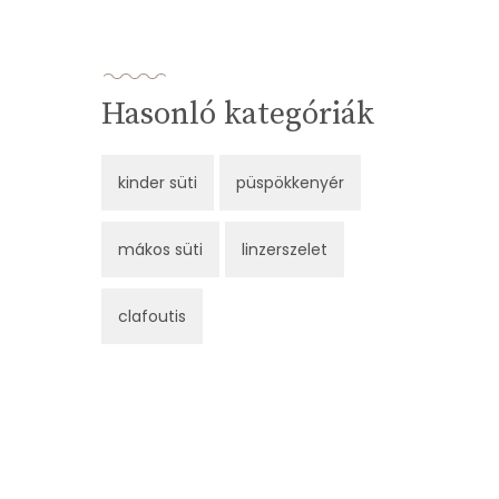
Hasonló kategóriák
kinder süti
püspökkenyér
mákos süti
linzerszelet
clafoutis