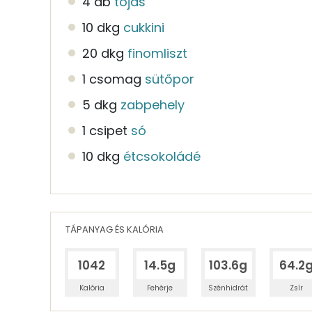
4 db
tojás
10 dkg
cukkini
20 dkg
finomliszt
1 csomag
sütőpor
5 dkg
zabpehely
1 csipet
só
10 dkg
étcsokoládé
TÁPANYAG ÉS KALÓRIA
1042
14.5g
103.6g
64.2
Kalória
Fehérje
Szénhidrát
Zsír