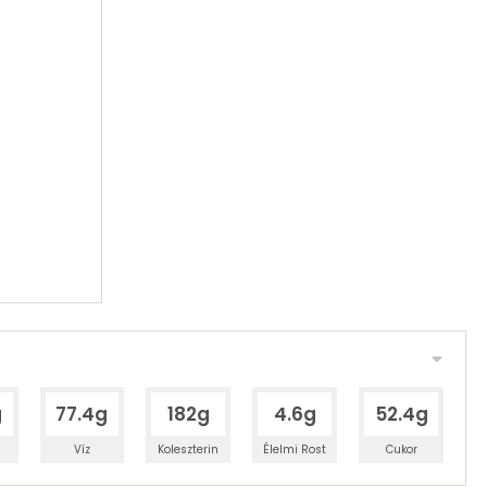
g
77.4g
182g
4.6g
52.4g
Víz
Koleszterin
Élelmi Rost
Cukor