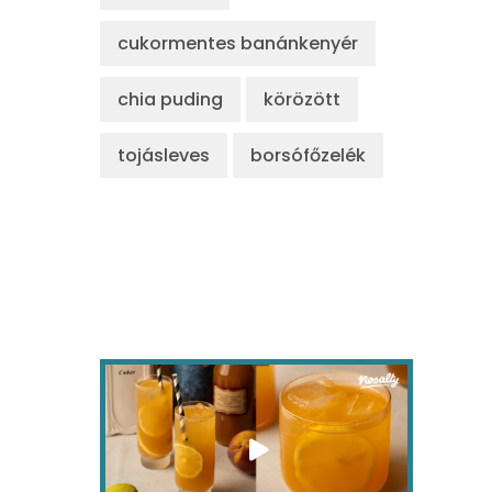
cukormentes banánkenyér
chia puding
körözött
tojásleves
borsófőzelék