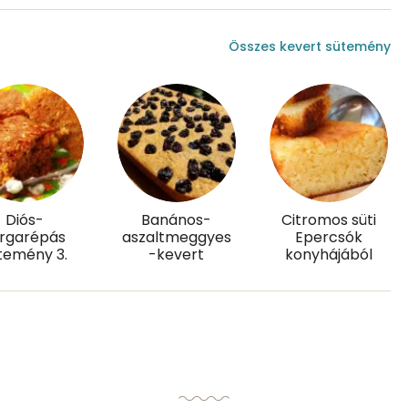
0 mg
Összes kevert sütemény
1 mg
103.6 g
52 mg
Diós-
Banános-
Citromos süti
rgarépás
aszaltmeggyes
Epercsók
5 mg
temény 3.
-kevert
konyhájából
77.4 g