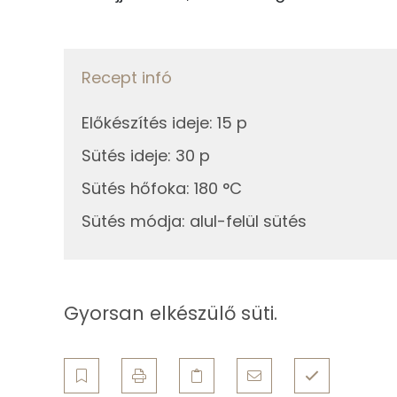
3g
sütőpor
Szelén
13g
zabpehely
Recept infó
0g
só
Fehérje
Előkészítés ideje
:
15 p
25g
étcsokoládé
Összesen
Sütés ideje
:
30 p
Összesen
Sütés hőfoka
:
180 °C
Zsír
Sütés módja
:
alul-felül sütés
Összesen
Telített zsírsav
Gyorsan elkészülő süti.
Egyszeresen telítetlen zsírsav:
Többszörösen telítetlen zsírsav