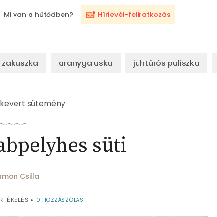
Mi van a hűtődben?
Hírlevél-feliratkozás
zakuszka
aranygaluska
juhtúrós puliszka
kevert sütemény
abpelyhes süti
amon Csilla
0
HOZZÁSZÓLÁS
RTÉKELÉS
•