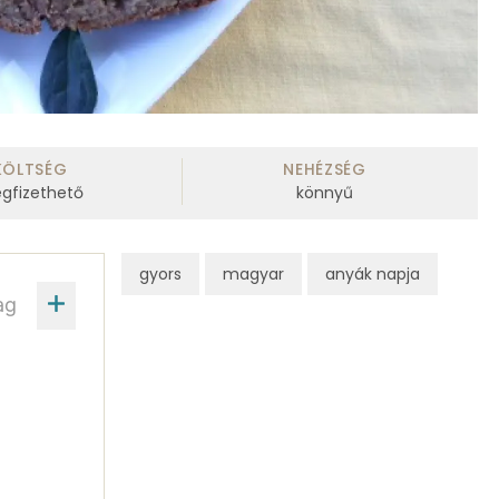
KÖLTSÉG
NEHÉZSÉG
gfizethető
könnyű
gyors
magyar
anyák napja
ag