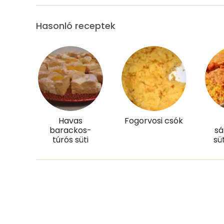
Réz
Hasonló receptek
Mangán
Szénhidrát
Összesen
Cukor
Havas
Fogorvosi csók
barackos-
sá
Élelmi rost
túrós süti
sü
Víz
Összesen
Vitaminok