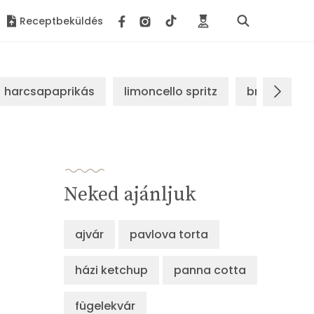
Receptbeküldés
harcsapaprikás
limoncello spritz
brassói sz
Neked ajánljuk
ajvár
pavlova torta
házi ketchup
panna cotta
fügelekvár