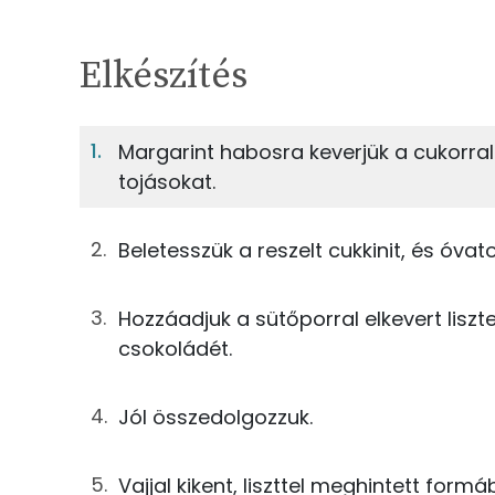
Egy adagban
4
TÁPANYAGTARTALOM
Elkészítés
5%
Fehérje
S
Egy adagban
4
Margarint habosra keverjük a cukorral
tojásokat.
5%
40%
63g
margarin
Fehérje
Szénhidrát
38g
cukor
Beletesszük a reszelt cukkinit, és óva
TOP ásványi anyagok
2g
vanillincukor
Hozzáadjuk a sütőporral elkevert liszt
Foszfor
55g
tojás
csokoládét.
Nátrium
25g
cukkini
Jól összedolgozzuk.
Kálcium
50g
finomliszt
Magnézium
Vajjal kikent, liszttel meghintett form