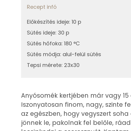
0g
vanília kivonat
Recept infó
0g
só
Előkészítés ideje
:
10 p
Fehérje
Sütés ideje
:
30 p
Összesen
Összesen
Sütés hőfoka
:
180 °C
Sütés módja
Zsír
:
alul-felül sütés
Tepsi mérete
:
23x30
Összesen
Telített zsírsav
Egyszeresen telítetlen zsírsav:
Anyósomék kertjében már vagy 15 
Iszonyatosan finom, nagy, szinte f
Többszörösen telítetlen zsírsav
az egészben, hogy vegyszert soha é
Koleszterin
jönnek le, pakolnak fel belőle, ráa