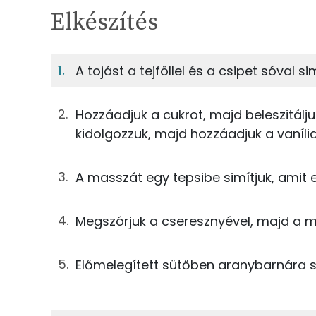
TÁPANYAGTARTALOM
Elkészítés
5%
Fehérje
S
Egy adagban
8
A tojást a tejföllel és a csipet sóval s
5%
42%
63g
cseresznye
Fehérje
Szénhidrát
Hozzáadjuk a cukrot, majd beleszitáljuk
63g
finomliszt
kidolgozzuk, majd hozzáadjuk a vanília
TOP ásványi anyagok
14g
tojás
A masszát egy tepsibe simítjuk, amit el
Foszfor
31g
cukor
Kálcium
Megszórjuk a cseresznyével, majd a m
50g
tejföl
Nátrium
2g
sütőpor
Előmelegített sütőben aranybarnára sü
Magnézium
13g
mandula
Szelén