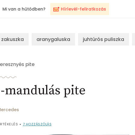
Mi van a hűtődben?
Hírlevél-feliratkozás
zakuszka
aranygaluska
juhtúrós puliszka
eresznyés pite
-mandulás pite
ercedes
7
HOZZÁSZÓLÁS
RTÉKELÉS
•