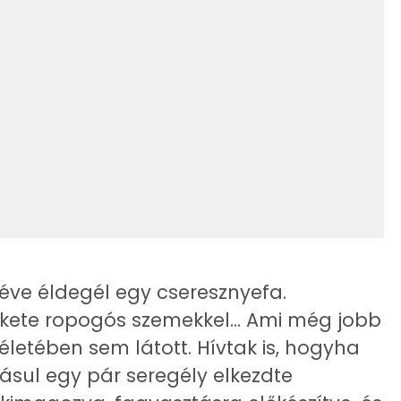
0 kcal
0 kcal
12.5 g
576 kcal
18.1 g
6 g
7 g
éve éldegél egy cseresznyefa.
ekete ropogós szemekkel... Ami még jobb
2 g
letében sem látott. Hívtak is, hogyha
75 mg
dásul egy pár seregély elkezdte