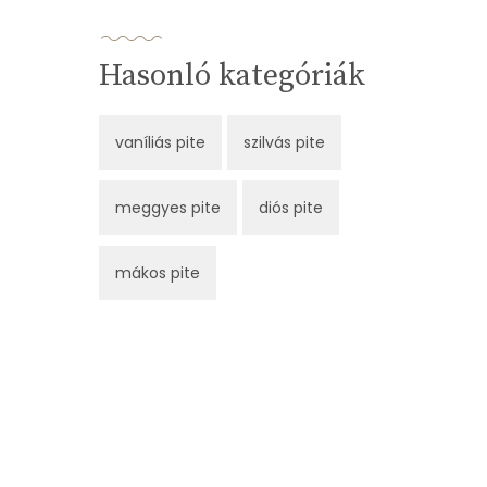
Hasonló kategóriák
vaníliás pite
szilvás pite
meggyes pite
diós pite
mákos pite