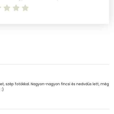
1 mg
93.2 g
41 mg
4 mg
et, szép fotókkal. Nagyon-nagyon fincsi és nedvdús lett, még
101.1 g
 :)