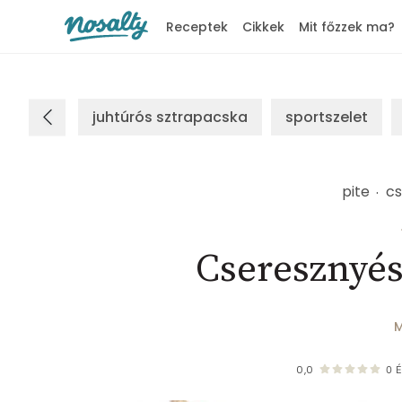
Receptek
Cikkek
Mit főzzek ma?
Nosalty
juhtúrós sztrapacska
sportszelet
pite
cs
Cseresznyés
M
0,0
0
É