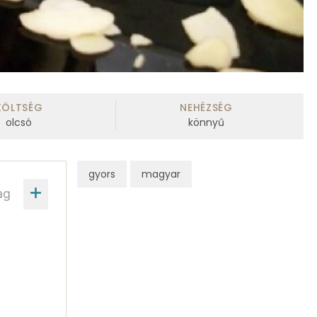
KÖLTSÉG
NEHÉZSÉG
olcsó
könnyű
gyors
magyar
ag