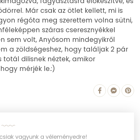
kimagozva, fagyasztásra előkészítve, és
rrel. Már csak az ötlet kellett, mi is
nagyon régóta meg szerettem volna sütni,
811.7 g
enféleképpen száras cseresznyékkel
1 mg
ken sem volt, Anyósom mindegyikről
nem a zöldségeshez, hogy találjak 2 pár
27 mg
 totál dilisnek néztek, amikor
214 mg
ogy mérjék le.:)
2 mg
61 mg
350 mg
155 mg
ncsiak vagyunk a véleményedre!
0 mg