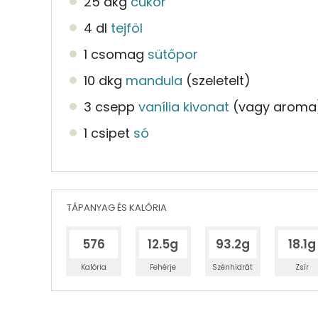
25 dkg
cukor
4 dl
tejföl
1 csomag
sütőpor
10 dkg
mandula
(szeletelt)
3 csepp
vanília kivonat
(vagy aroma
1 csipet
só
TÁPANYAG ÉS KALÓRIA
576
12.5g
93.2g
18.1g
Kalória
Fehérje
Szénhidrát
Zsír
Egy adagban
8