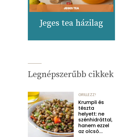
Jeges tea házilag
Legnépszerűbb cikkek
GRILLEZZ!
Krumpli és
tészta
helyett: ne
szénhidráttal,
hanem ezzel
az olcsó...