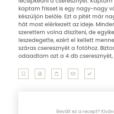
lecsipkedni a cseresznyét. Kaptam 
Ásványi anyagok
kaptam frisset is egy nagy-nagy vödö
készüljön belőle. Ezt a pitét már 
Összesen
hát most elérkezett az ideje. Mind
Cink
szerettem volna díszíteni, de egyi
leszedegette, ezért el kellett men
Szelén
száras cseresznyét a fotóhoz. Biztos
Kálcium
odaadtam azt a 4 db cseresznyét, h
Vas
Magnézium
Foszfor
Nátrium
Bevált ez a recept? Kívá
Réz