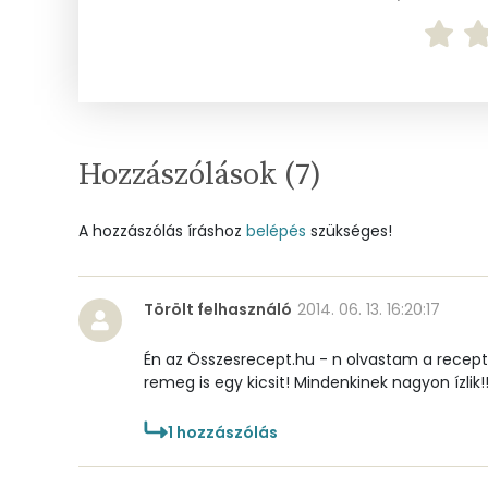
Mangán
Szénhidrát
Összesen
Hozzászólások (
7
)
Cukor
A hozzászólás íráshoz
belépés
szükséges!
Élelmi rost
Törölt felhasználó
2014. 06. 13. 16:20:17
Víz
Én az Összesrecept.hu - n olvastam a recept
Összesen
remeg is egy kicsit! Mindenkinek nagyon ízlik!!
1
hozzászólás
Vitaminok