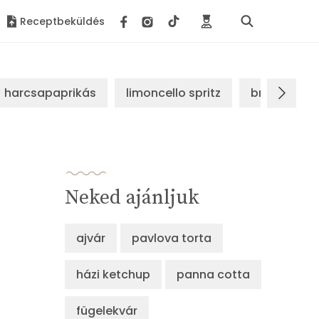
Receptbeküldés
harcsapaprikás
limoncello spritz
brassói sz
Neked ajánljuk
ajvár
pavlova torta
házi ketchup
panna cotta
fügelekvár