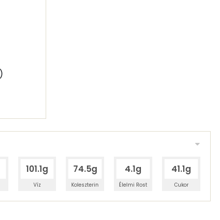
)
101.1g
74.5g
4.1g
41.1g
Víz
Koleszterin
Élelmi Rost
Cukor
 adagban
100 grammban