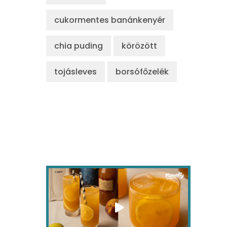
cukormentes banánkenyér
chia puding
körözött
tojásleves
borsófőzelék