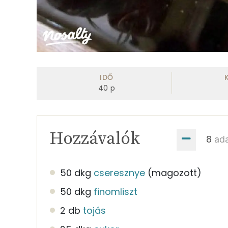
IDŐ
40
p
Hozzávalók
ad
50 dkg
cseresznye
(magozott)
50 dkg
finomliszt
2 db
tojás