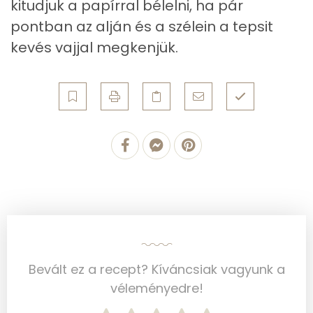
kitudjuk a papírral bélelni, ha pár
Ásványi anyagok
pontban az alján és a szélein a tepsit
Összesen
460.3 g
kevés vajjal megkenjük.
Cink
1 mg
Szelén
32 mg
Kálcium
119 mg
Vas
2 mg
Magnézium
29 mg
Foszfor
175 mg
Nátrium
102 mg
Bevált ez a recept? Kíváncsiak vagyunk a
véleményedre!
Réz
0 mg