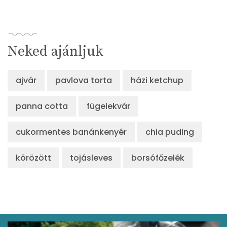
Neked ajánljuk
ajvár
pavlova torta
házi ketchup
panna cotta
fügelekvár
cukormentes banánkenyér
chia puding
körözött
tojásleves
borsófőzelék