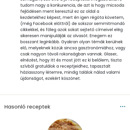
tudom nagy a konkurencia, de azt is hogy micsoda
Összesen
450 kcal
fejlődésen ment keresztül ez az oldal a
kezdetekhez képest, mert én igen régóta követem,
(még Facebook előttről) de sokszor semmitmondó
cikkekkel, és főleg azok sokat sejtető címeivel elég
sikeresen manipulálják az olvasót. Enegem ez
bosszant leginkább. Gyakran olyan témák kerülnek
elő, melyeknek közük sincsa gasztronómiához, vagy
csak nagyon távoli rokonságban vannak. Glaser,
elnézést, hogy itt és most jött ez ki belőlem, tiszta
szívből gratulálok a receptjeidhez, tapasztalt
háziasszony létemre, mindig találok nálad valami
újdonságot, ezekért köszönet.
Hasonló receptek