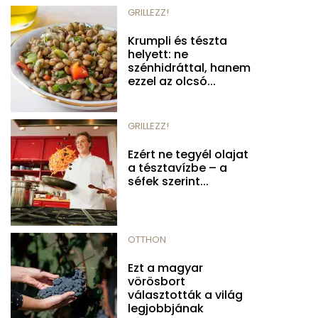
GRILLEZZ!
Krumpli és tészta
helyett: ne
szénhidráttal, hanem
ezzel az olcsó...
GRILLEZZ!
Ezért ne tegyél olajat
a tésztavízbe – a
séfek szerint...
OTTHON
Ezt a magyar
vörösbort
választották a világ
legjobbjának