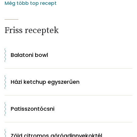
Még több top recept
Friss receptek
Balatoni bowl
Házi ketchup egyszerűen
Patisszontócsni
Zöld citromos görögdinnyekoktél