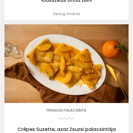
Klasszikus orosz blini
Hering András
FRANCIA PALACSINTA
Crêpes Suzette, azaz Zsuzsi palacsintája