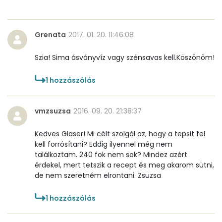
A vitamin (RAE):
84 micro
Grenata
2017. 01. 20. 11:46:08
B6 vitamin:
0 mg
Szia! Sima ásványvíz vagy szénsavas kell.Köszönöm!
B12 Vitamin:
0 micro
1
hozzászólás
E vitamin:
1 mg
C vitamin:
11 mg
vmzsuzsa
2016. 09. 20. 21:38:37
D vitamin:
40 micro
Kedves Glaser! Mi célt szolgál az, hogy a tepsit fel
kell forrósítani? Eddig ilyennel még nem
K vitamin:
5 micro
találkoztam. 240 fok nem sok? Mindez azért
érdekel, mert tetszik a recept és meg akarom sütni,
de nem szeretném elrontani. Zsuzsa
Tiamin - B1 vitamin:
0 mg
1
hozzászólás
Riboflavin - B2 vitamin:
0 mg