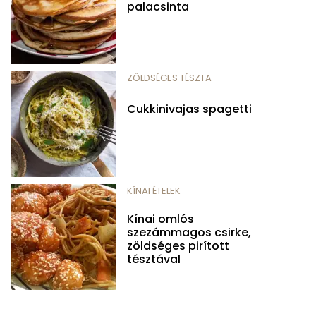
palacsinta
ZÖLDSÉGES TÉSZTA
Cukkinivajas spagetti
KÍNAI ÉTELEK
Kínai omlós
szezámmagos csirke,
zöldséges pirított
tésztával