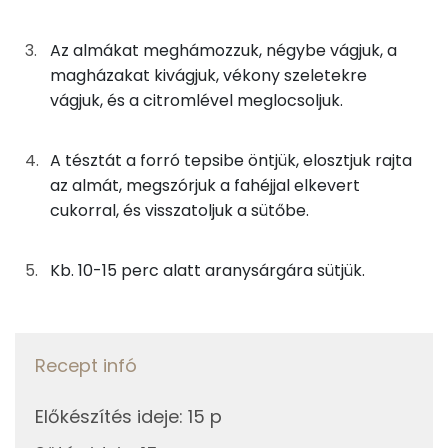
Foszfor
60g
tej
34 kcal
Az almákat meghámozzuk, négybe vágjuk, a
Kálcium
magházakat kivágjuk, vékony szeletekre
25g
ásványvíz
0 kcal
Nátrium
vágjuk, és a citromlével meglocsoljuk.
50g
finomliszt
182 kcal
Szelén
A tésztát a forró tepsibe öntjük, elosztjuk rajta
az almát, megszórjuk a fahéjjal elkevert
Magnézium
A rátéthez:
cukorral, és visszatoljuk a sütőbe.
TOP vitaminok
250g
alma
117 kcal
Kb. 10-15 perc alatt aranysárgára sütjük.
Kolin:
2g
citromlé
0 kcal
C vitamin:
13g
cukor
48 kcal
E vitamin:
Recept infó
0g
fahéj
0 kcal
Niacin - B3 vitamin:
Előkészítés ideje
:
15 p
Összesen