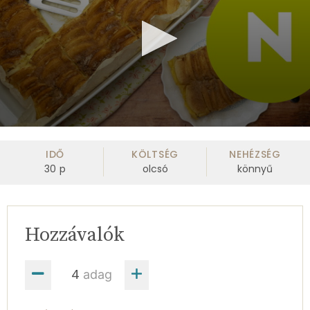
0
seconds
of
IDŐ
KÖLTSÉG
NEHÉZSÉG
1
30
p
olcsó
könnyű
minute,
1
second
Hozzávalók
adag