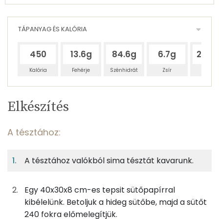
TÁPANYAG ÉS KALÓRIA
450
13.6g
84.6g
6.7g
262.
Kalória
Fehérje
Szénhidrát
Zsír
Víz
Egy
4
100
Elkészítés
adagban
adagban
grammban
TÁPANYAGTARTALOM
A tésztához:
4%
23%
2%
Egy
4
100
Fehérje
Szénhidrát
Zsír
adagban
adagban
grammban
A tésztához valókból sima tésztát kavarunk.
A tésztához:
4%
23%
2%
71%
Fehérje
Szénhidrát
Zsír
Víz
Egy 40x30x8 cm-es tepsit sütőpapírral
55g
tojás
69 kcal
kibélelünk. Betoljuk a hideg sütőbe, majd a sütőt
TOP ásványi anyagok
240 fokra előmelegítjük.
0g
só
0 kcal