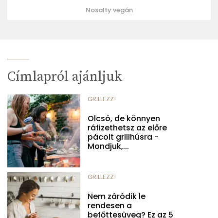
Nosalty vegán
Címlapról ajánljuk
GRILLEZZ!
Olcsó, de könnyen
ráfizethetsz az előre
pácolt grillhúsra -
Mondjuk,...
GRILLEZZ!
Nem záródik le
rendesen a
befőttesüveg? Ez az 5