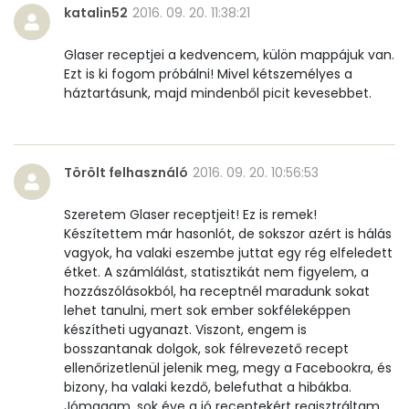
Niacin - B3 vitamin:
1 mg
katalin52
2016. 09. 20. 11:38:21
Pantoténsav - B5 vitamin:
0 mg
Glaser receptjei a kedvencem, külön mappájuk van.
Ezt is ki fogom próbálni! Mivel kétszemélyes a
Folsav - B9-vitamin:
43 micro
háztartásunk, majd mindenből picit kevesebbet.
Kolin:
155 mg
Retinol - A vitamin:
77 micro
Törölt felhasználó
2016. 09. 20. 10:56:53
α-karotin
0 micro
Szeretem Glaser receptjeit! Ez is remek!
Készítettem már hasonlót, de sokszor azért is hálás
vagyok, ha valaki eszembe juttat egy rég elfeledett
β-karotin
61 micro
étket. A számlálást, statisztikát nem figyelem, a
hozzászólásokból, ha receptnél maradunk sokat
β-crypt
29 micro
lehet tanulni, mert sok ember sokféleképpen
készítheti ugyanazt. Viszont, engem is
Likopin
0 micro
bosszantanak dolgok, sok félrevezető recept
ellenőrizetlenül jelenik meg, megy a Facebookra, és
Lut-zea
318 micro
bizony, ha valaki kezdő, belefuthat a hibákba.
Jómagam, sok éve a jó receptekért regisztráltam,