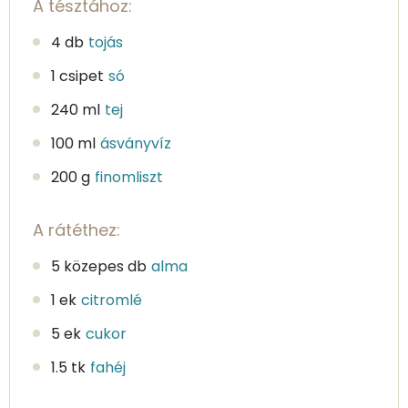
A tésztához:
4 db
tojás
1 csipet
só
240 ml
tej
100 ml
ásványvíz
200 g
finomliszt
A rátéthez:
5 közepes db
alma
1 ek
citromlé
5 ek
cukor
1.5 tk
fahéj