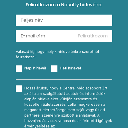
Feliratkozom a Nosalty hírlevélre:
Carbonara
Shakshuka
Mexikói húsleves kukorica salsával
Saláták
Ratatouille
Almás-kéksajtos kukoricasaláta
Köretek
Mexikói kukoricasaláta
Reggeli receptek
Feliratkozom
További receptkategóriák
Válaszd ki, hogy melyik hírlevelünkre szeretnél
felíratkozni:
Napi hírlevél
Heti hírlevél
Hozzájárulok, hogy a Central Médiacsoport Zrt.
az általam szolgáltatott adatok és információk
alapján hírleveleket küldjön számomra és
közvetlen üzletszerzési céllal megkeressen a
megadott elérhetőségeimen saját vagy üzleti
partnerei személyre szabott ajánlataival. A
hozzájárulás visszavonása és az érintetti igények
érvényesítése az