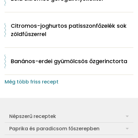
Citromos-joghurtos patisszonfőzelék sok
zöldfűszerrel
Banános-erdei gyümölcsös őzgerinctorta
Még több friss recept
Népszerű receptek
Frankfurti leves
Paprika és paradicsom főszerepben
Egyszerű muffin