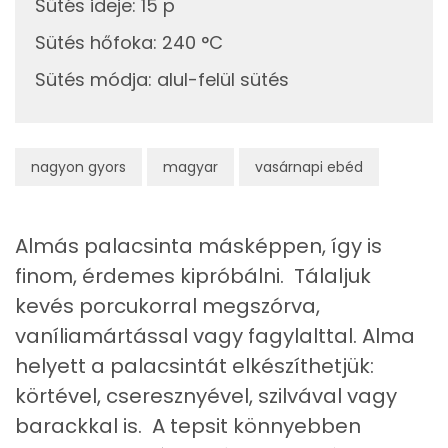
450 kcal
Lut-zea
Sütés ideje
:
15 p
Sütés hőfoka
:
240 °C
Fehérje
Sütés módja
:
alul-felül sütés
Összesen
13.6 g
nagyon gyors
magyar
vasárnapi ebéd
Zsír
Összesen
6.7 g
Almás palacsinta másképpen, így is
Telített zsírsav
2 g
finom, érdemes kipróbálni. Tálaljuk
kevés porcukorral megszórva,
Egyszeresen telítetlen zsírsav:
2 g
vaníliamártással vagy fagylalttal. Alma
Többszörösen telítetlen zsírsav
1 g
helyett a palacsintát elkészíthetjük:
körtével, cseresznyével, szilvával vagy
Koleszterin
180 mg
barackkal is. A tepsit könnyebben