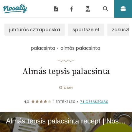
Nosalty
juhtúrós sztrapacska
sportszelet
zakuszk
palacsinta
almás palacsinta
Almás tepsis palacsinta
Glaser
7
HOZZÁSZÓLÁS
4,0
1
ÉRTÉKELÉS
•
Almás tepsis palacsinta recept | Nosalty