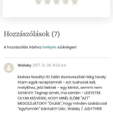
Mangán
0 mg
Szénhidrát
Hozzászólások (
7
)
Összesen
84.6 g
Cukor
39 mg
A hozzászólás íráshoz
belépés
szükséges!
Élelmi rost
7 mg
Walaky
2017. 12. 29. 9:24:44
Víz
Kedves Nosalty! Itt talán észreveszitek! Még tavaly
írtam egyik receptemnél - ezt tudnotok kell,
Összesen
262.2 g
melyikhez, jelzi Nektek - egy kérést, semmi nem
történt!!! Tegnap ismét, ma szintén - LEGYETEK
OLYAN KEDVESEK, HOGY MINÉL ELŐBB "AZT"
Vitaminok
MEGOLDJÁTOK!!! "Örülök", hogy minden szakáccsal
"egyformán" bántok!!!! Üdv.: Walaky / JUDYTH59
Összesen
0