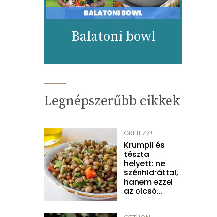
Balatoni bowl
Legnépszerűbb cikkek
GRILLEZZ!
Krumpli és
tészta
helyett: ne
szénhidráttal,
hanem ezzel
az olcsó...