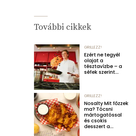
További cikkek
GRILLEZZ!
Ezért ne tegyél
olajat a
tésztavízbe – a
séfek szerint...
GRILLEZZ!
Nosalty Mit főzzek
ma? Tócsni
mártogatóssal
és csokis
desszert a...