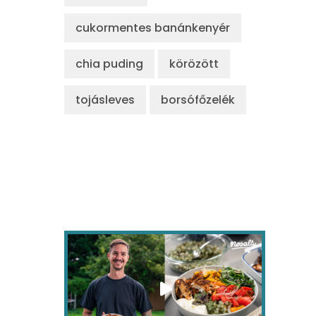
cukormentes banánkenyér
chia puding
körözött
tojásleves
borsófőzelék