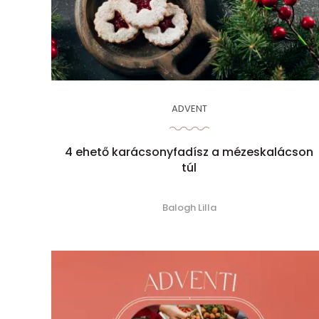
ADVENT
4 ehető karácsonyfadísz a mézeskalácson
túl
Balogh Lilla