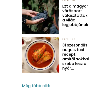
OTTHON
Ezt a magyar
vörösbort
választották
a világ
legjobbjának
GRILLEZZ!
31 szezonális
augusztusi
recept,
amitől sokkal
szebb lesz a
nyár...
Még több cikk