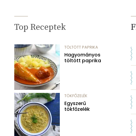
Top Receptek
F
TÖLTÖTT PAPRIKA
Hagyományos
töltött paprika
TÖKFŐZELÉK
Egyszerű
tökfőzelék