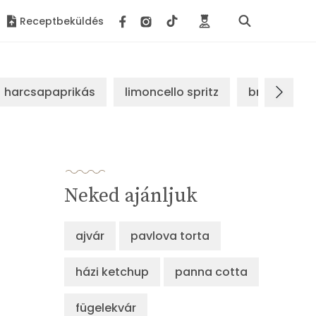
Receptbeküldés
harcsapaprikás
limoncello spritz
brassói sz
Neked ajánljuk
ajvár
pavlova torta
házi ketchup
panna cotta
fügelekvár