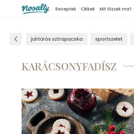
Receptek
Cikkek
Mit főzzek ma?
Nosalty
juhtúrós sztrapacska
sportszelet
KARÁCSONYFADÍSZ