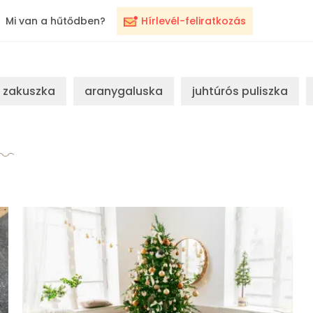
Mi van a hűtődben?
Hírlevél-feliratkozás
zakuszka
aranygaluska
juhtúrós puliszka