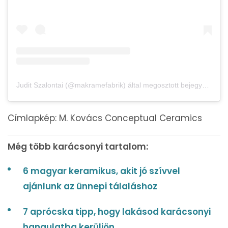
Judit Szalontai (@makramefabrik) által megosztott bejegyzés
Címlapkép: M. Kovács Conceptual Ceramics
Még több karácsonyi tartalom:
6 magyar keramikus, akit jó szívvel
ajánlunk az ünnepi tálaláshoz
7 aprócska tipp, hogy lakásod karácsonyi
hangulatba kerüljön