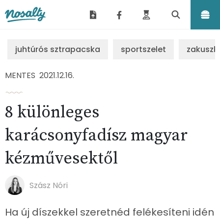
Nosalty
juhtúrós sztrapacska
sportszelet
zakuszk
MENTES
2021.12.16.
8 különleges
karácsonyfadísz magyar
kézművesektől
Szász Nóri
Ha új díszekkel szeretnéd felékesíteni idén