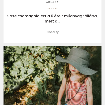
GRILLEZZ!
Sose csomagold ezt a 6 ételt műanyag fóliába,
mert a...
Nosalty