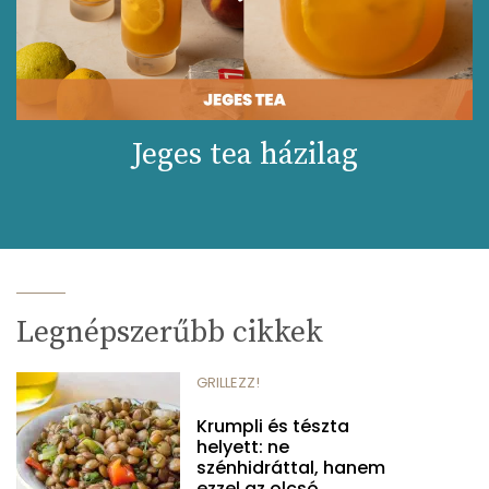
Jeges tea házilag
Legnépszerűbb cikkek
GRILLEZZ!
Krumpli és tészta
helyett: ne
szénhidráttal, hanem
ezzel az olcsó...