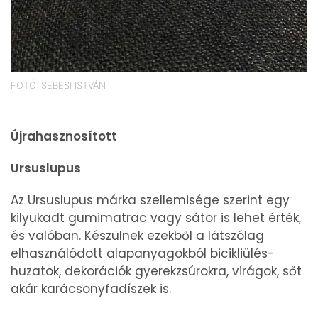
FOTÓ: SEBESI ISTVÁN
Újrahasznosított
Ursuslupus
Az Ursuslupus márka szellemisége szerint egy
kilyukadt gumimatrac vagy sátor is lehet érték,
és valóban. Készülnek ezekből a látszólag
elhasználódott alapanyagokból bicikliülés-
huzatok, dekorációk gyerekzsúrokra, virágok, sőt
akár karácsonyfadíszek is.