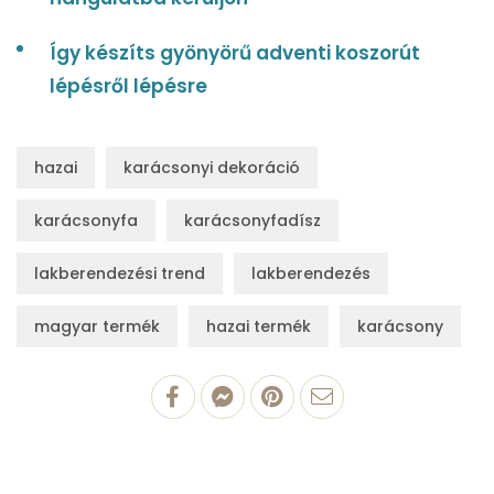
Így készíts gyönyörű adventi koszorút
lépésről lépésre
hazai
karácsonyi dekoráció
karácsonyfa
karácsonyfadísz
lakberendezési trend
lakberendezés
magyar termék
hazai termék
karácsony