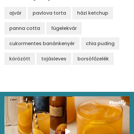
ajvár
pavlova torta
házi ketchup
panna cotta
fügelekvár
cukormentes banánkenyér
chia puding
körözött
tojásleves
borsófőzelék