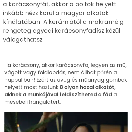
a karácsonyfát, akkor a boltok helyett
inkább nézz körül a magyar alkotók
kínálatában! A kerámiától a makraméig
rengeteg egyedi karácsonyfadísz közül
válogathatsz.
Ha karácsony, akkor karácsonyfa, legyen az mű,
vágott vagy földlabdás, nem állhat pőrén a
nappaliban! Ezért az üveg és műanyag gömbök
helyett most hoztunk
8 olyan hazai alkotót,
akinek a munkájával feldíszítheted a fád
a
mesebeli hangulatért.