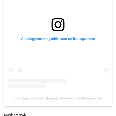
A bejegyzés megtekintése az Instagramon
ursuslupus (@ursuslupus) által megosztott bejegyzés
Makramé