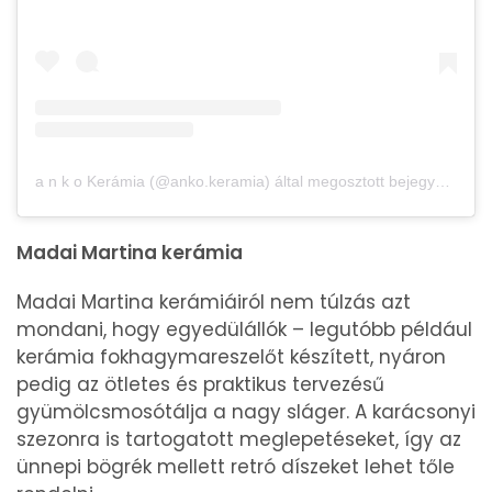
a n k o Kerámia (@anko.keramia) által megosztott bejegyzés
Madai Martina kerámia
Madai Martina kerámiáiról nem túlzás azt
mondani, hogy egyedülállók – legutóbb például
kerámia fokhagymareszelőt készített, nyáron
pedig az ötletes és praktikus tervezésű
gyümölcsmosótálja a nagy sláger. A karácsonyi
szezonra is tartogatott meglepetéseket, így az
ünnepi bögrék mellett retró díszeket lehet tőle