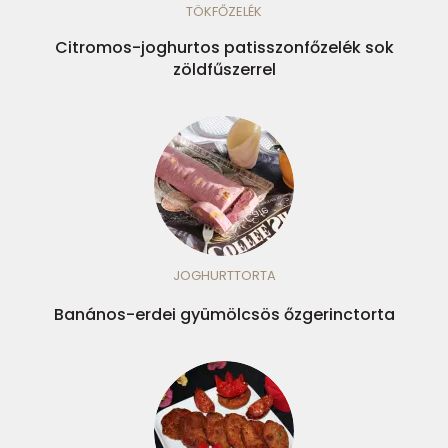
TÖKFŐZELÉK
Citromos-joghurtos patisszonfőzelék sok
zöldfűszerrel
JOGHURTTORTA
Banános-erdei gyümölcsös őzgerinctorta