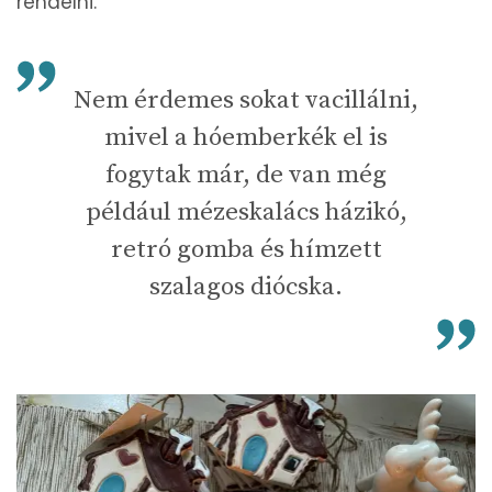
rendelni.
Nem érdemes sokat vacillálni,
mivel a hóemberkék el is
fogytak már, de van még
például mézeskalács házikó,
retró gomba és hímzett
szalagos diócska.