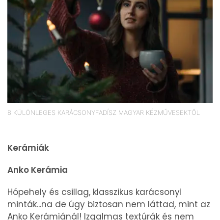
8 KÜLÖNLEGES KARÁCSONYFADÍSZ MAGYAR KÉZMŰVESEKTŐL
Kerámiák
Anko Kerámia
Hópehely és csillag, klasszikus karácsonyi
minták...na de úgy biztosan nem láttad, mint az
Anko Kerámiánál! Izgalmas textúrák és nem