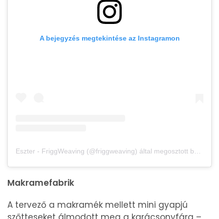
A bejegyzés megtekintése az Instagramon
Eszter - FriggWeaving (@friggweaving) által megosztott bejegyzés
Makramefabrik
A tervező a makramék mellett mini gyapjú
szőtteseket álmodott meg a karácsonyfára –