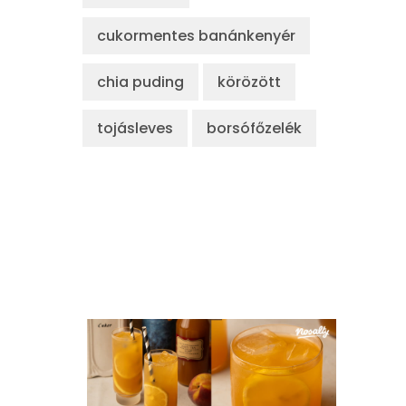
cukormentes banánkenyér
chia puding
körözött
tojásleves
borsófőzelék