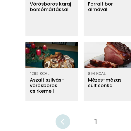
Vörösboros karaj
Forralt bor
borsómártással
almával
1295 KCAL
894 KCAL
Aszalt szilvás-
Mézes-mázas
vörösboros
sült sonka
csirkemell
1