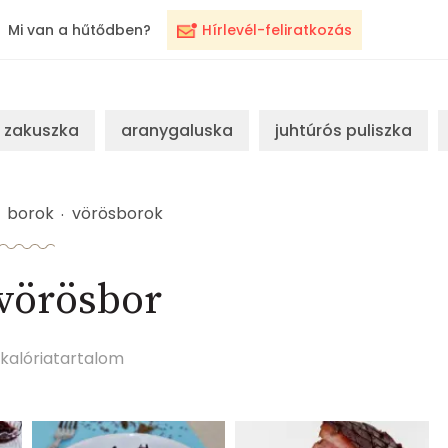
Mi van a hűtődben?
Hírlevél-feliratkozás
zakuszka
aranygaluska
juhtúrós puliszka
borok
vörösborok
vörösbor
kalóriatartalom