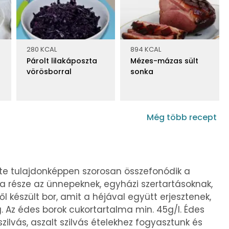
280 KCAL
894 KCAL
Párolt lilakáposzta
Mézes-mázas sült
vörösborral
sonka
Még több recept
énete tulajdonképpen szorosan összefonódik a
ta része az ünnepeknek, egyházi szertartásoknak,
l készült bor, amit a héjával együtt erjesztenek,
. Az édes borok cukortartalma min. 45g/l. Édes
ilvás, aszalt szilvás ételekhez fogyasztunk és