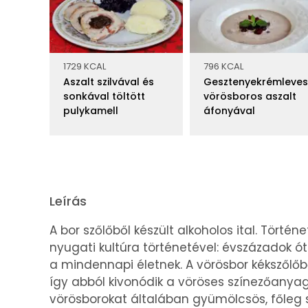
1729 KCAL
796 KCAL
Aszalt szilvával és
Gesztenyekrémleves
sonkával töltött
vörösboros aszalt
pulykamell
áfonyával
Leírás
A bor szőlőből készült alkoholos ital. Tört
nyugati kultúra történetével: évszázadok ó
a mindennapi életnek. A vörösbor kékszőlőbő
így abból kivonódik a vöröses színezőanyag
vörösborokat általában gyümölcsös, főleg sz