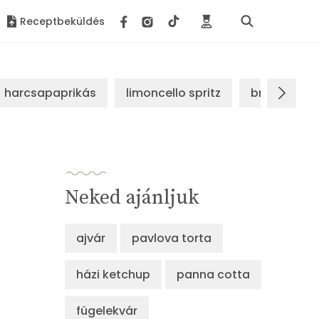
Receptbeküldés
harcsapaprikás
limoncello spritz
brassói sz
Neked ajánljuk
ajvár
pavlova torta
házi ketchup
panna cotta
fügelekvár