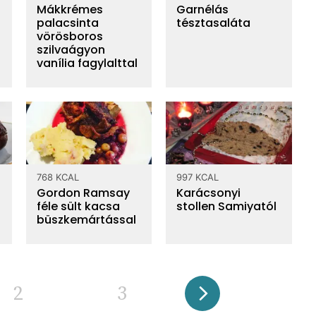
Mákkrémes
Garnélás
palacsinta
tésztasaláta
vörösboros
szilvaágyon
vanília fagylalttal
768 KCAL
997 KCAL
Gordon Ramsay
Karácsonyi
féle sült kacsa
stollen Samiyatól
büszkemártással
2
3