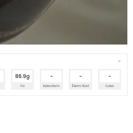
86.9g
-
-
-
Víz
Koleszterin
Élelmi Rost
Cukor
2.31 g
szénhidráttartalom