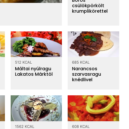
Boros
csülökpörkölt
krumplikörettel
amm
szénhidrát
víz
86.94 g
512 KCAL
685 KCAL
vitaminok
Máltai nyúlragu
Narancsos
Lakatos Márktól
szarvasragu
knédlivel
1562 KCAL
608 KCAL