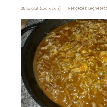
0 g
zsírtartalom
Rendezés:
35 találat
(szűretlen)
Hány kalória
Sz
Top ásványi anyagok