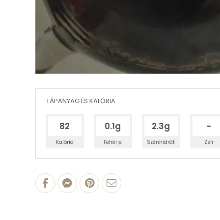
TÁPANYAG ÉS KALÓRIA
82
0.1g
2.3g
-
Kalória
Fehérje
Szénhidrát
Zsír
100 g Édes vörösbor
0.07 g
fehérjetartalom