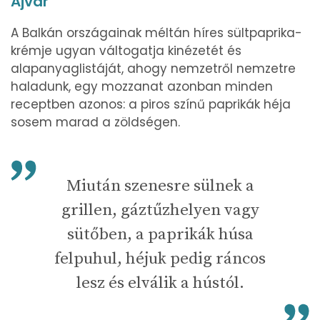
Ajvár
A Balkán országainak méltán híres sültpaprika-
krémje ugyan váltogatja kinézetét és
alapanyaglistáját, ahogy nemzetről nemzetre
haladunk, egy mozzanat azonban minden
receptben azonos: a piros színű paprikák héja
sosem marad a zöldségen.
Miután szenesre sülnek a
grillen, gáztűzhelyen vagy
sütőben, a paprikák húsa
felpuhul, héjuk pedig ráncos
lesz és elválik a hústól.