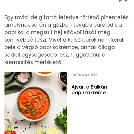
Egy rövid ideig tartó, lefedve történő pihentetés,
amelynek során a gőzben tovább párolódik a
paprika, a megsült héj eltávolítását még
könnyebbé teszi. Mivel a külső burok nem kerül
bele a végső paprikakrémbe, annak állaga
sokkal egységesebb lesz, függetlenül a
krémesítés mértékétől.
PAPRIKAKRÉM
Ajvár, a Balkán
paprikakréme