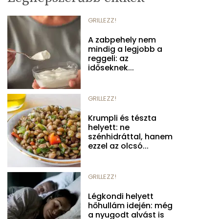
GRILLEZZ!
A zabpehely nem
mindig a legjobb a
reggeli: az
időseknek...
GRILLEZZ!
Krumpli és tészta
helyett: ne
szénhidráttal, hanem
ezzel az olcsó...
GRILLEZZ!
Légkondi helyett
hőhullám idején: még
a nyugodt alvást is