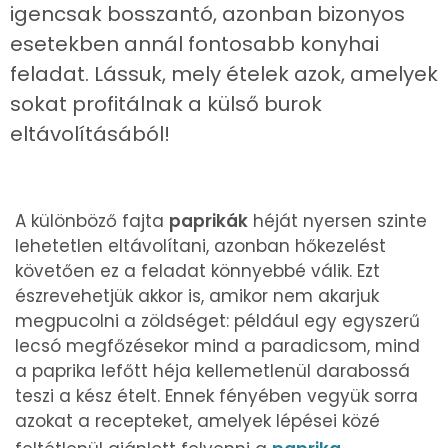
igencsak bosszantó, azonban bizonyos
esetekben annál fontosabb konyhai
feladat. Lássuk, mely ételek azok, amelyek
sokat profitálnak a külső burok
eltávolításából!
A különböző fajta
paprikák
héját nyersen szinte
lehetetlen eltávolítani, azonban hőkezelést
követően ez a feladat könnyebbé válik. Ezt
észrevehetjük akkor is, amikor nem akarjuk
megpucolni a zöldséget: például egy egyszerű
lecsó megfőzésekor mind a paradicsom, mind
a paprika lefőtt héja kellemetlenül darabossá
teszi a kész ételt. Ennek fényében vegyük sorra
azokat a recepteket, amelyek lépései közé