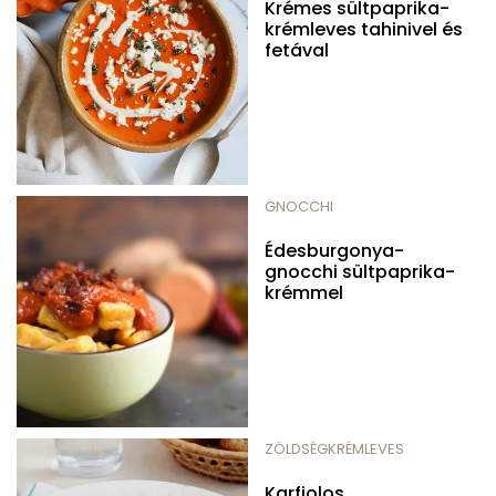
Krémes sültpaprika-
krémleves tahinivel és
fetával
GNOCCHI
Édesburgonya-
gnocchi sültpaprika-
krémmel
ZÖLDSÉGKRÉMLEVES
Karfiolos