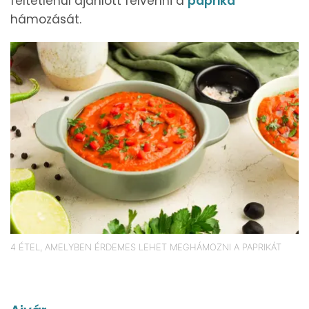
feltétlenül ajánlott felvenni a
paprika
hámozását.
4 ÉTEL, AMELYBEN ÉRDEMES LEHET MEGHÁMOZNI A PAPRIKÁT