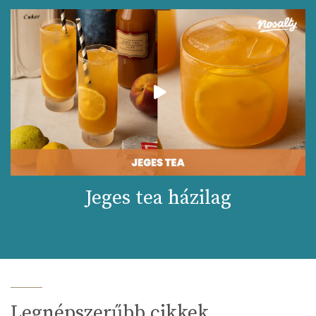
Jeges tea házilag
Legnépszerűbb cikkek