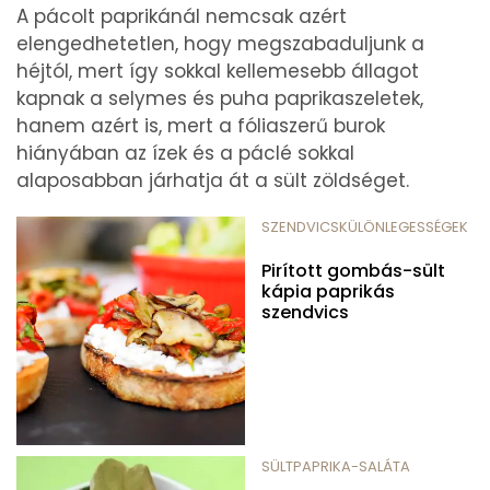
A pácolt paprikánál nemcsak azért
elengedhetetlen, hogy megszabaduljunk a
héjtól, mert így sokkal kellemesebb állagot
kapnak a selymes és puha paprikaszeletek,
hanem azért is, mert a fóliaszerű burok
hiányában az ízek és a páclé sokkal
alaposabban járhatja át a sült zöldséget.
SZENDVICSKÜLÖNLEGESSÉGEK
Pirított gombás-sült
kápia paprikás
szendvics
SÜLTPAPRIKA-SALÁTA