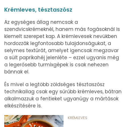
Krémleves, tésztaszósz
Az egységes állag nemcsak a
szendvicskrémeknél, hanem más fogásoknál is
kiemelt szerepet kap. A krémlevesek nevükben
hordozzák legfontosabb tulajdonságukat, a
selymes textúrát, amelyet igencsak megzavar
a sült paprikahéj jelenléte – ezzel ugyanis még
a legerősebb turmixgépek is csak nehezen
bánnak el.
És mivel a legtöbb zöldséges tésztaszósz
technikailag csak egy sűrűbb krémleves, bátran
alkalmazzuk a fentieket ugyanúgy a mártások
elkészítésére is.
KRÉMLEVES