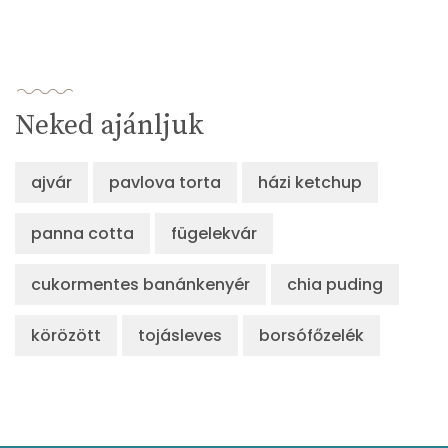
Neked ajánljuk
ajvár
pavlova torta
házi ketchup
panna cotta
fügelekvár
cukormentes banánkenyér
chia puding
körözött
tojásleves
borsófőzelék