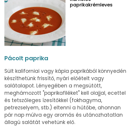
paprikakrémleves
Pácolt paprika
Sült kaliforniai vagy kápia paprikából könnyedén
készíthetünk frissítő, nyári előételt vagy
salátalapot. Lényegében a megsütött,
meghámozott "paprikafiléket" kell olajjal, ecettel
és tetszőleges ízesítőkkel (fokhagyma,
petrezselyem, stb.) eltenni a hűtőbe, ahonnan
pár nap múlva egy aromás és utánozhatatlan
állagú salátát vehetünk elő.