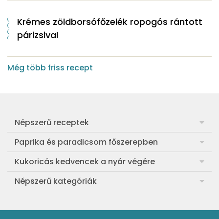
Krémes zöldborsófőzelék ropogós rántott
párizsival
Még több friss recept
Népszerű receptek
Frankfurti leves
Paprika és paradicsom főszerepben
Egyszerű muffin
Pan con Tomate
Kukoricás kedvencek a nyár végére
Aranygaluska
Paradicsom és paprika eltevése télre
Legfinomabb főtt kukorica
Népszerű kategóriák
Egyszerű paradicsomleves
Mézes-mascarponés sült paradicsom
Ropogós kukoricás fritters
Ebéd receptek
Egyszerű krumplifőzelék
Paradicsomos húsgombóc
Bang bang kukorica
Aprósütemények