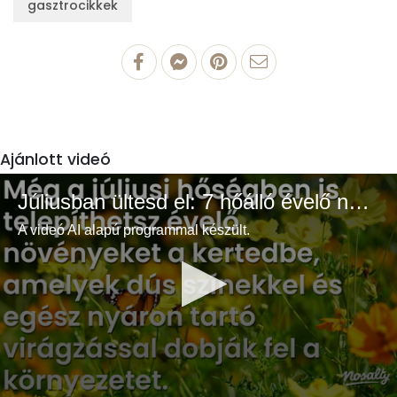
gasztrocikkek
Ajánlott videó
Júliusban ültesd el: 7 hőálló évelő növény a színes és buja kertért
A videó AI alapú programmal készült.