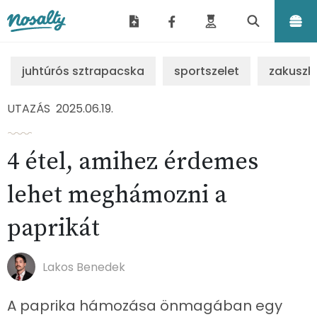
Nosalty
juhtúrós sztrapacska
sportszelet
zakuszk
UTAZÁS
2025.06.19.
4 étel, amihez érdemes
lehet meghámozni a
paprikát
Lakos Benedek
A paprika hámozása önmagában egy