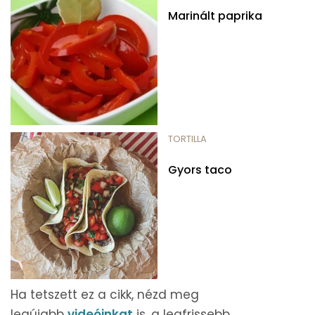
Marinált paprika
TORTILLA
Gyors taco
Ha tetszett ez a cikk, nézd meg
legújabb
videóinkat
is, a legfrissebb