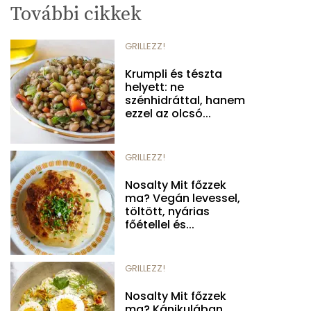
További cikkek
GRILLEZZ!
Krumpli és tészta
helyett: ne
szénhidráttal, hanem
ezzel az olcsó...
GRILLEZZ!
Nosalty Mit főzzek
ma? Vegán levessel,
töltött, nyárias
főétellel és...
GRILLEZZ!
Nosalty Mit főzzek
ma? Kánikulában