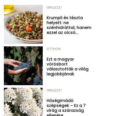
GRILLEZZ!
Krumpli és tészta
helyett: ne
szénhidráttal, hanem
ezzel az olcsó...
OTTHON
Ezt a magyar
vörösbort
választották a világ
legjobbjának
GRILLEZZ!
Hőségimádó
szépségek – Ez a 7
virág a szárazság
ellenére...