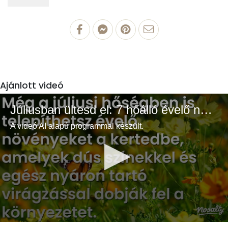
Ajánlott videó
Júliusban ültesd el: 7 hőálló évelő növény a színes és buja kertért
A videó AI alapú programmal készült.
0