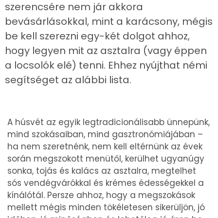
szerencsére nem jár akkora
bevásárlásokkal, mint a karácsony, mégis
be kell szerezni egy-két dolgot ahhoz,
hogy legyen mit az asztalra (vagy éppen
a locsolók elé) tenni. Ehhez nyújthat némi
segítséget az alábbi lista.
A húsvét az egyik legtradicionálisabb ünnepünk,
mind szokásaiban, mind gasztronómiájában –
ha nem szeretnénk, nem kell eltérnünk az évek
során megszokott menütől, kerülhet ugyanúgy
sonka, tojás és kalács az asztalra, megtelhet
sós vendégvárókkal és krémes édességekkel a
kínálótál. Persze ahhoz, hogy a megszokások
mellett mégis minden tökéletesen sikerüljön, jó