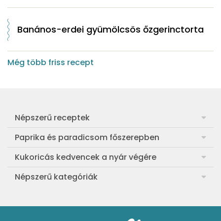
Banános-erdei gyümölcsös őzgerinctorta
Még több friss recept
Népszerű receptek
Frankfurti leves
Paprika és paradicsom főszerepben
Egyszerű muffin
Pan con Tomate
Kukoricás kedvencek a nyár végére
Aranygaluska
Paradicsom és paprika eltevése télre
Legfinomabb főtt kukorica
Népszerű kategóriák
Egyszerű paradicsomleves
Mézes-mascarponés sült paradicsom
Ropogós kukoricás fritters
Ebéd receptek
Egyszerű krumplifőzelék
Paradicsomos húsgombóc
Bang bang kukorica
Aprósütemények