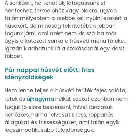
A sonkáért, ha tehetjük, látogassunk el
henteshez, termelőhöz vagy piacra, ugyan
talán mélyebben a zsebbe kell nyúlni ezekért a
húsokért, de minőség tekintetében jobban
fogunk járni, ami azért nem kis szó: ha már
úgyis a kötözött sonka a húsvéti menü fő éke,
igazán kiadhatunk rá a szokásosnál egy kicsit
többet.
Pár nappal húsvét előtt: friss
idényzöldségek
Nem lenne teljes a húsvéti teríték fejes saláta,
retek és
újhagyma
nélkül: ezeket azonban nem
tudjuk jó előre beszerezni, mivel tárolásuk
nehézkes, hamar elveszítik ress, roppanós
állagukat és frissességüket, ami talán egyik
legszimpatikusabb tulajdonságuk.