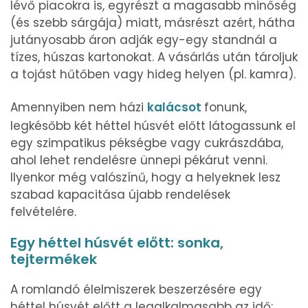
lévő piacokra is, egyrészt a magasabb minőség
(és szebb sárgája) miatt, másrészt azért, hátha
jutányosabb áron adják egy-egy standnál a
tízes, húszas kartonokat. A vásárlás után tároljuk
a tojást hűtőben vagy hideg helyen (pl. kamra).
Amennyiben nem házi
kalácsot
fonunk,
legkésőbb két héttel húsvét előtt látogassunk el
egy szimpatikus pékségbe vagy cukrászdába,
ahol lehet rendelésre ünnepi pékárut venni.
Ilyenkor még valószínű, hogy a helyeknek lesz
szabad kapacitása újabb rendelések
felvételére.
Egy héttel húsvét előtt: sonka,
tejtermékek
A romlandó élelmiszerek beszerzésére egy
héttel húsvét előtt a legalkalmasabb az idő: