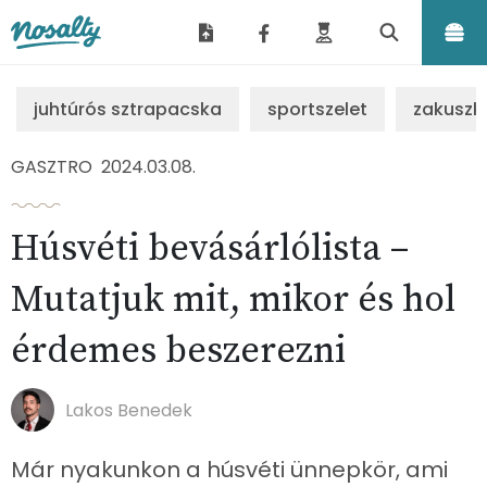
Nosalty
juhtúrós sztrapacska
sportszelet
zakuszk
GASZTRO
2024.03.08.
Húsvéti bevásárlólista –
Mutatjuk mit, mikor és hol
érdemes beszerezni
Lakos Benedek
Már nyakunkon a húsvéti ünnepkör, ami