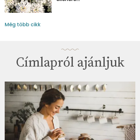
Még több cikk
Címlapról ajánljuk