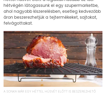
hétvégén látogassunk el egy szupermarketbe,
ahol nagyobb kiszerelésben, esetleg kedvezőbb
áron beszerezhetjük a tejtermékeket, sajtokat,
felvágottakat.
A SONKA MÁR EGY HÉTTEL HÚSVÉT ELŐTT IS BESZEREZHETŐ