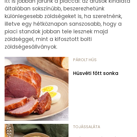
Itt is jobban járunk a piaccal: az árusok kínálata
általában sokszínűbb, beszerezhetünk
különlegesebb zöldségeket is, ha szeretnénk,
illetve egy hétköznapon sanszosabb, hogy a
piaci standok jobban tele lesznek majd
zöldséggel, mint a kifosztott bolti
zöldségesállványok.
PÁROLT HÚS
Húsvéti főtt sonka
TOJÁSSALÁTA