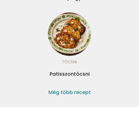
TÓCSNI
Patisszontócsni
Még több recept