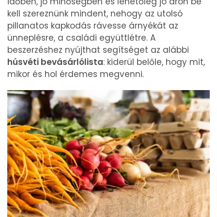
időben, jó minőségben és lehetőleg jó áron be
kell szereznünk mindent, nehogy az utolsó
pillanatos kapkodás rávesse árnyékát az
ünneplésre, a családi együttlétre. A
beszerzéshez nyújthat segítséget az alábbi
húsvéti bevásárlólista
: kiderül belőle, hogy mit,
mikor és hol érdemes megvenni.