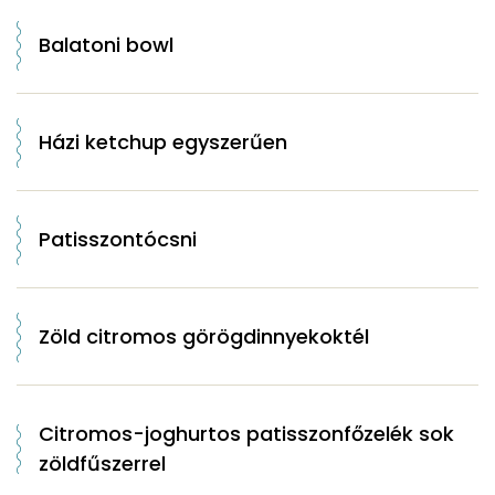
Balatoni bowl
Házi ketchup egyszerűen
Patisszontócsni
Zöld citromos görögdinnyekoktél
Citromos-joghurtos patisszonfőzelék sok
zöldfűszerrel