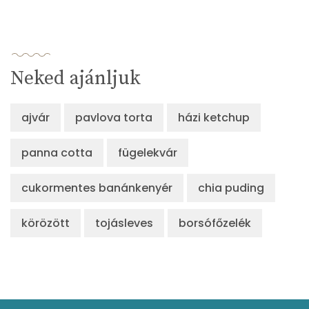
Neked ajánljuk
ajvár
pavlova torta
házi ketchup
panna cotta
fügelekvár
cukormentes banánkenyér
chia puding
körözött
tojásleves
borsófőzelék