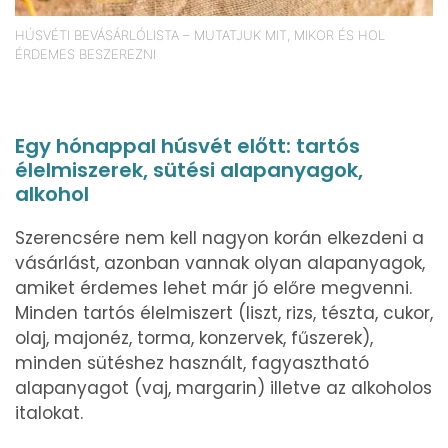
HÚSVÉTI BEVÁSÁRLÓLISTA – MUTATJUK MIT, MIKOR ÉS HOL
ÉRDEMES BESZEREZNI
Egy hónappal húsvét előtt: tartós
élelmiszerek, sütési alapanyagok,
alkohol
Szerencsére nem kell nagyon korán elkezdeni a
vásárlást, azonban vannak olyan alapanyagok,
amiket érdemes lehet már jó előre megvenni.
Minden tartós élelmiszert (liszt, rizs, tészta, cukor,
olaj, majonéz, torma, konzervek, fűszerek),
minden sütéshez használt, fagyasztható
alapanyagot (vaj, margarin) illetve az alkoholos
italokat.