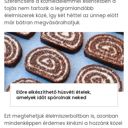
Szerencsére a közhiedelemmel ellentétben a
tojás nem tartozik a legromlandóbb
élelmiszerek közé, így két héttel az ünnep előtt
már bátran megvásárolhatjuk.
Előre elkészíthető húsvéti ételek,
amelyek időt spórolnak neked
Ezt megtehetjük élelmiszerboltban is, azonban
mindenképpen érdemes kinézni a hozzánk közel