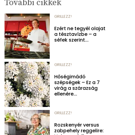
További cikkek
GRILLEZZ!
Ezért ne tegyél olajat
a tésztavízbe – a
séfek szerint...
GRILLEZZ!
Hőségimádó
szépségek – Ez a 7
virág a szárazság
ellenére...
GRILLEZZ!
Rozskenyér versus
zabpehely reggelire: