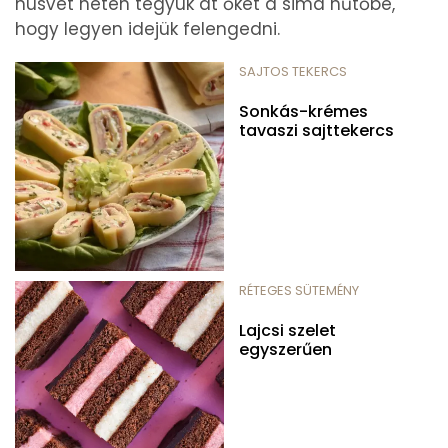
húsvét hetén tegyük át őket a sima hűtőbe,
hogy legyen idejük felengedni.
SAJTOS TEKERCS
Sonkás-krémes
tavaszi sajttekercs
RÉTEGES SÜTEMÉNY
Lajcsi szelet
egyszerűen