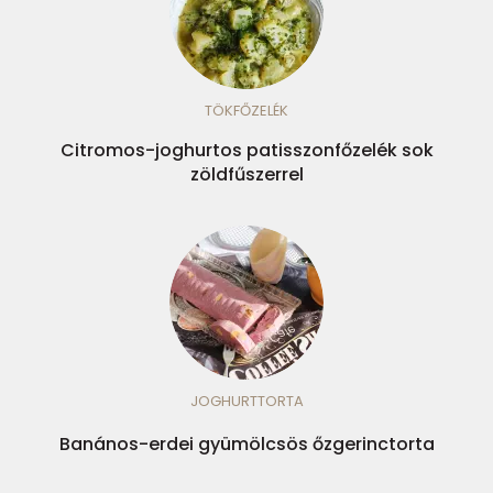
TÖKFŐZELÉK
Citromos-joghurtos patisszonfőzelék sok
zöldfűszerrel
JOGHURTTORTA
Banános-erdei gyümölcsös őzgerinctorta