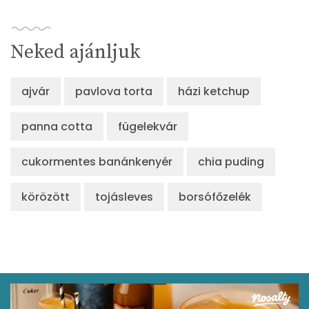
Neked ajánljuk
ajvár
pavlova torta
házi ketchup
panna cotta
fügelekvár
cukormentes banánkenyér
chia puding
körözött
tojásleves
borsófőzelék