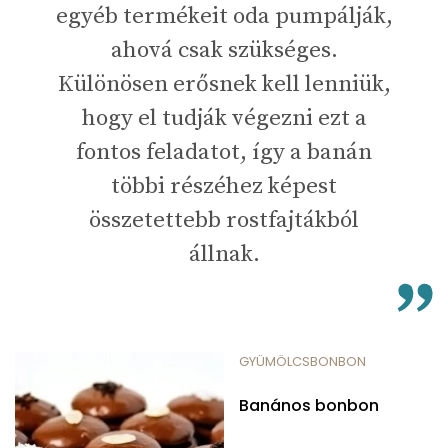
egyéb termékeit oda pumpálják,
ahová csak szükséges.
Különösen erősnek kell lenniük,
hogy el tudják végezni ezt a
fontos feladatot, így a banán
többi részéhez képest
összetettebb rostfajtákból
állnak.
GYÜMÖLCSBONBON
Banános bonbon