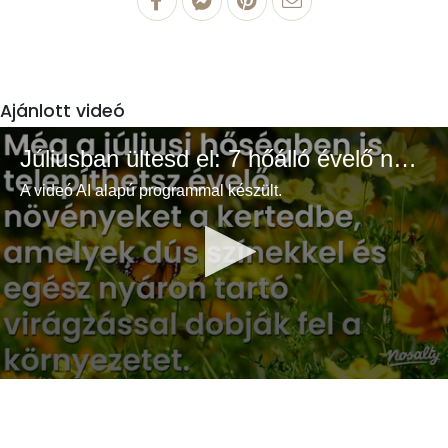
Ajánlott videó
Júliusban ültesd el: 7 hőálló évelő növény a színes és buja kertért
A videó AI alapú programmal készült.
0
seconds
of
3