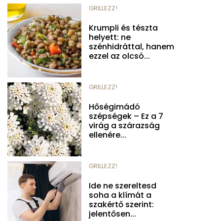
GRILLEZZ!
Krumpli és tészta
helyett: ne
szénhidráttal, hanem
ezzel az olcsó...
GRILLEZZ!
Hőségimádó
szépségek – Ez a 7
virág a szárazság
ellenére...
GRILLEZZ!
Ide ne szereltesd
soha a klímát a
szakértő szerint:
jelentősen...