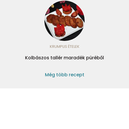
KRUMPLIS ÉTELEK
Kolbászos tallér maradék püréből
Még több recept