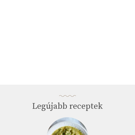
minutes,
33
seconds
Legújabb receptek