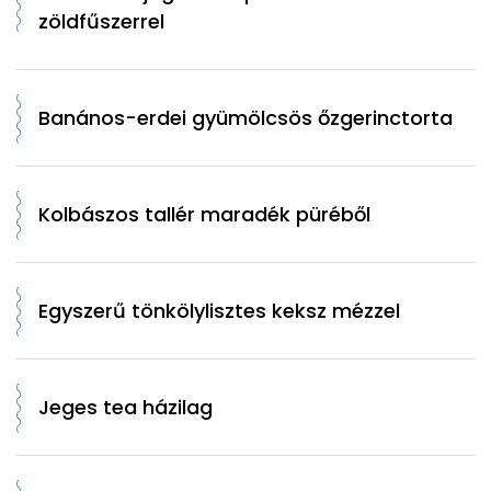
zöldfűszerrel
Banános-erdei gyümölcsös őzgerinctorta
Kolbászos tallér maradék püréből
Egyszerű tönkölylisztes keksz mézzel
Jeges tea házilag