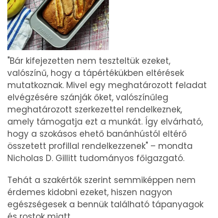
"Bár kifejezetten nem teszteltük ezeket,
valószínű, hogy a tápértékükben eltérések
mutatkoznak. Mivel egy meghatározott feladat
elvégzésére szánják őket, valószínűleg
meghatározott szerkezettel rendelkeznek,
amely támogatja ezt a munkát. Így elvárható,
hogy a szokásos ehető banánhústól eltérő
összetett profillal rendelkezzenek" – mondta
Nicholas D. Gillitt tudományos főigazgató.
Tehát a szakértők szerint semmiképpen nem
érdemes kidobni ezeket, hiszen nagyon
egészségesek a bennük található tápanyagok
és rostok miatt.