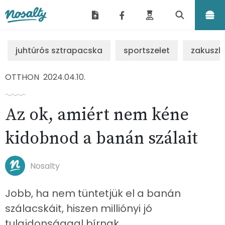
Nosalty
juhtúrós sztrapacska
sportszelet
zakuszk
OTTHON
2024.04.10.
Az ok, amiért nem kéne
kidobnod a banán szálait
Nosalty
Jobb, ha nem tüntetjük el a banán
szálacskáit, hiszen milliónyi jó
tulajdonsággal bírnak.