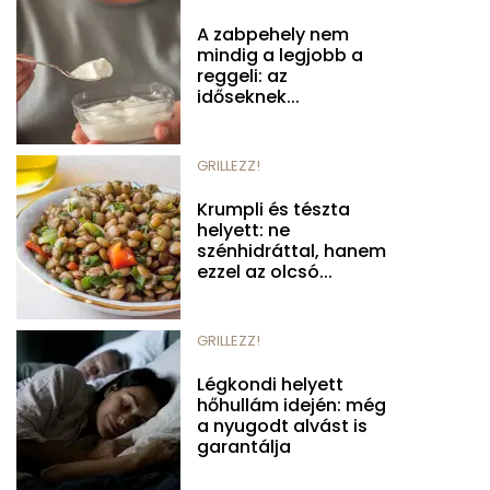
A zabpehely nem
mindig a legjobb a
reggeli: az
időseknek...
GRILLEZZ!
Krumpli és tészta
helyett: ne
szénhidráttal, hanem
ezzel az olcsó...
GRILLEZZ!
Légkondi helyett
hőhullám idején: még
a nyugodt alvást is
garantálja