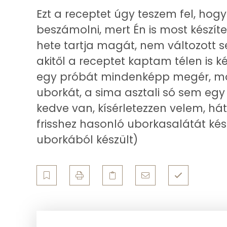
Telített zsírsav
Ezt a receptet úgy teszem fel, hog
beszámolni, mert Én is most készít
Egyszeresen telítetlen zsírsav:
hete tartja magát, nem változott 
Többszörösen telítetlen zsírsav
akitől a receptet kaptam télen is k
egy próbát mindenképp megér, mos
Koleszterin
uborkát, a sima asztali só sem eg
kedve van, kísérletezzen velem, há
Ásványi anyagok
frisshez hasonló uborkasalátát kés
Összesen
uborkából készült)
Cink
Szelén
Kálcium
Vas