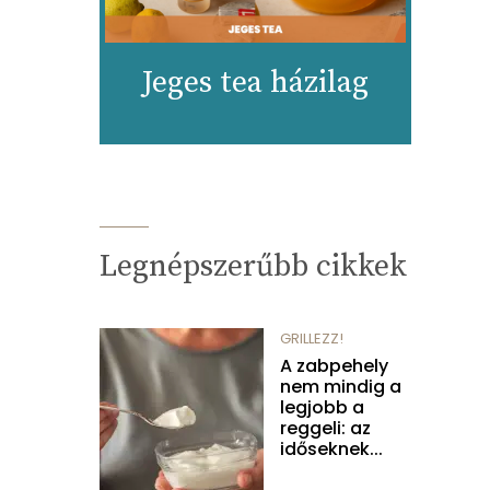
Jeges tea házilag
Legnépszerűbb cikkek
GRILLEZZ!
A zabpehely
nem mindig a
legjobb a
reggeli: az
időseknek...