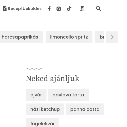
Receptbeküldés
harcsapaprikás
limoncello spritz
brassói sz
Neked ajánljuk
ajvár
pavlova torta
házi ketchup
panna cotta
fügelekvár