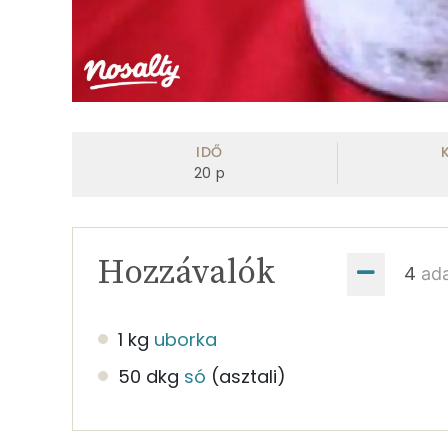
IDŐ
20
p
Hozzávalók
ad
1 kg
uborka
50 dkg
só
(asztali)