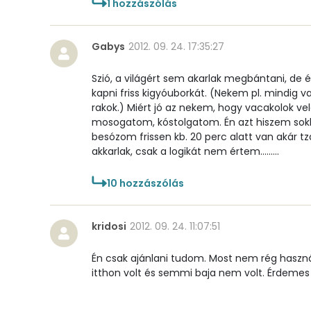
1
hozzászólás
Víz
Gabys
2012. 09. 24. 17:35:27
Összesen
Szió, a világért sem akarlak megbántani, de
kapni friss kigyóuborkát. (Nekem pl. mindig v
Vitaminok
rakok.) Miért jó az nekem, hogy vacakolok v
mosogatom, kóstolgatom. Én azt hiszem sok
Összesen
besózom frissen kb. 20 perc alatt van akár
akkarlak, csak a logikát nem értem.........
A vitamin (RAE):
10
hozzászólás
B6 vitamin:
kridosi
2012. 09. 24. 11:07:51
B12 Vitamin:
Én csak ajánlani tudom. Most nem rég használ
E vitamin:
itthon volt és semmi baja nem volt. Érdemes 
C vitamin: