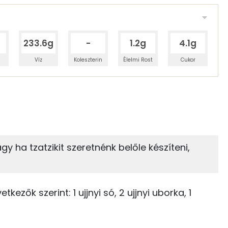
233.6g
-
1.2g
4.1g
Víz
Koleszterin
Élelmi Rost
Cukor
 adagban
100 grammban
4%
0%
zénhidrát
Zsír
 adagban
100 grammban
y ha tzatzikit szeretnénk belőle készíteni,
0%
96%
37 kcal
Zsír
Víz
0 kcal
kezők szerint: 1 ujjnyi só, 2 ujjnyi uborka, 1
TOP vitaminok
37 kcal
Kolin: