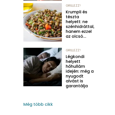
GRILLEZZ!
Krumpli és
tészta
helyett: ne
szénhidráttal,
hanem ezzel
az olcsó...
GRILLEZZ!
Légkondi
helyett
hőhullám
idején: még a
nyugodt
alvást is
garantálja
Még több cikk