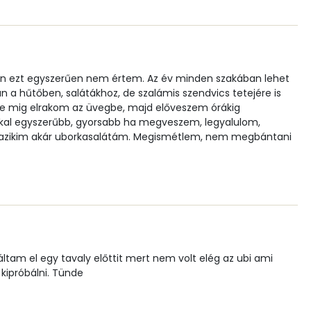
233.6 g
 én ezt egyszerűen nem értem. Az év minden szakában lehet
an a hűtőben, salátákhoz, de szalámis szendvics tetejére is
ele mig elrakom az üvegbe, majd előveszem órákig
kal egyszerűbb, gyorsabb ha megveszem, legyalulom,
0
 tzazikim akár uborkasalátám. Megismétlem, nem megbántani
12 micro
0 mg
0 micro
tam el egy tavaly előttit mert nem volt elég az ubi ami
0 mg
kipróbálni. Tünde
7 mg