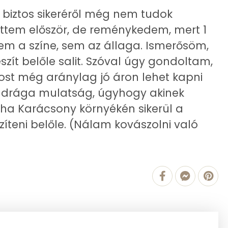
0 g
y biztos sikeréről még nem tudok
ettem először, de reménykedem, mert 1
0 g
sem a színe, sem az állaga. Ismerősöm,
0 g
észít belőle salit. Szóval úgy gondoltam,
t még aránylag jó áron lehet kapni
0 mg
y drága mulatság, úgyhogy akinek
tha Karácsony környékén sikerül a
zíteni belőle. (Nálam kovászolni való
48616.5 g
1 mg
1 mg
69 mg
1 mg