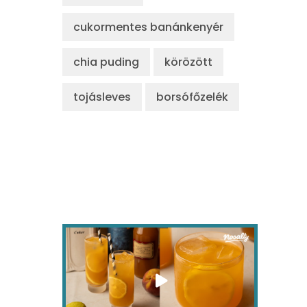
cukormentes banánkenyér
chia puding
körözött
tojásleves
borsófőzelék