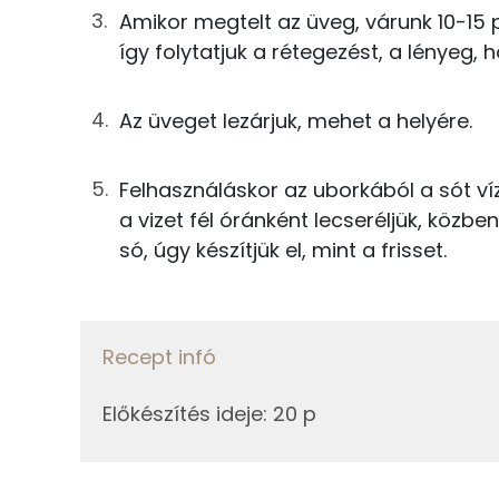
Amikor megtelt az üveg, várunk 10-15 pe
Kálcium
így folytatjuk a rétegezést, a lényeg, h
Foszfor
Az üveget lezárjuk, mehet a helyére.
Magnézium
Felhasználáskor az uborkából a sót víz
Vas
a vizet fél óránként lecseréljük, közbe
só, úgy készítjük el, mint a frisset.
Fehérje
Összesen
Recept infó
Előkészítés ideje
:
20 p
Zsír
Összesen