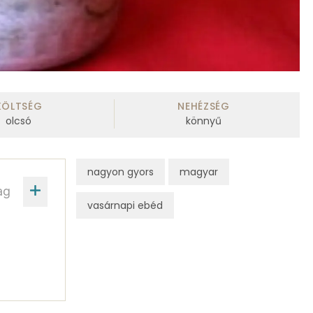
KÖLTSÉG
NEHÉZSÉG
olcsó
könnyű
nagyon gyors
magyar
ag
vasárnapi ebéd