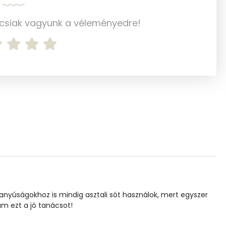
33 mg
ncsiak vagyunk a véleményedre!
59 mg
48452 mg
0 mg
0 mg
8.9 g
4 mg
vanyúságokhoz is mindig asztali sót használok, mert egyszer
am ezt a jó tanácsot!
1 mg