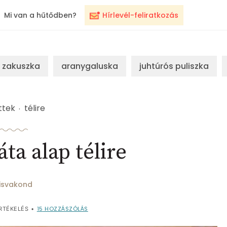
Mi van a hűtődben?
Hírlevél-feliratkozás
zakuszka
aranygaluska
juhtúrós puliszka
ttek
télire
ta alap télire
isvakond
15
HOZZÁSZÓLÁS
RTÉKELÉS
•