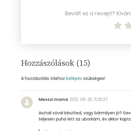
Magnézium
Bevált ez a recept? Kívá
Foszfor
Nátrium
Réz
Hozzászólások (
15
)
Mangán
A hozzászólás íráshoz
belépés
szükséges!
Szénhidrát
Összesen
Messzi mama
2012. 09. 25. 11:25:27
Cukor
Asztali sóval készíted, vagy bármilyen jó? Sa
teljesen puha lett az uborkám, és akkor kapt
Élelmi rost