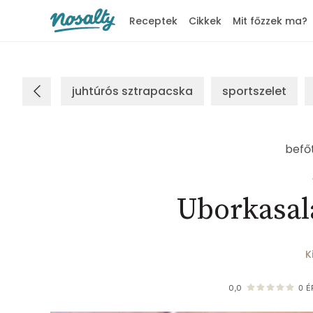
Receptek
Cikkek
Mit főzzek ma?
Nosalty
juhtúrós sztrapacska
sportszelet
befő
Uborkasalá
K
0,0
0
É