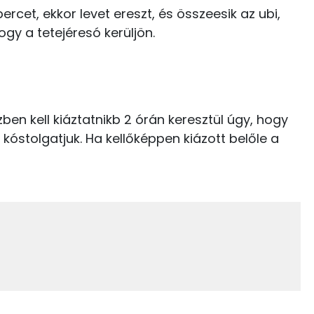
rcet, ekkor levet ereszt, és összeesik az ubi,
C vitamin:
ogy a tetejéresó kerüljön.
Niacin - B3 vitamin:
β-karotin
ben kell kiáztatnikb 2 órán keresztül úgy, hogy
B6 vitamin:
n kóstolgatjuk. Ha kellőképpen kiázott belőle a
1.6 g
0.3 g