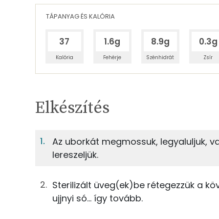
TÁPANYAG ÉS KALÓRIA
37
1.6g
8.9g
0.3g
Kalória
Fehérje
Szénhidrát
Zsír
Egy adagban
4
TÁPANYAGTARTALOM
Elkészítés
1%
Fehérje
S
Egy adagban
4
Az uborkát megmossuk, legyaluljuk, vag
lereszeljük.
1%
4%
250g
uborka
Fehérje
Szénhidrát
125g
só
Sterilizált üveg(ek)be rétegezzük a követ
TOP ásványi anyagok
ujjnyi só... így tovább.
Összesen
Nátrium