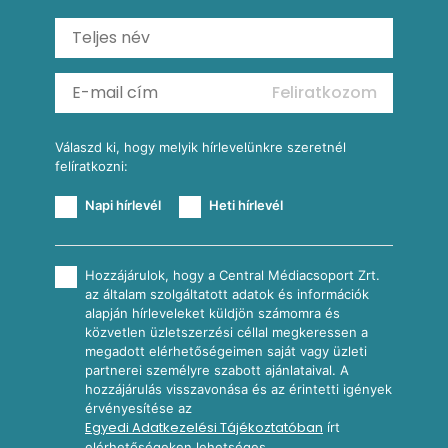
Ratatouille
Almás-kéksajtos kukoricasaláta
Köretek
Mexikói kukoricasaláta
Reggeli receptek
Feliratkozom
További receptkategóriák
Válaszd ki, hogy melyik hírlevelünkre szeretnél
felíratkozni:
Napi hírlevél
Heti hírlevél
Hozzájárulok, hogy a Central Médiacsoport Zrt.
az általam szolgáltatott adatok és információk
alapján hírleveleket küldjön számomra és
közvetlen üzletszerzési céllal megkeressen a
megadott elérhetőségeimen saját vagy üzleti
partnerei személyre szabott ajánlataival. A
hozzájárulás visszavonása és az érintetti igények
érvényesítése az
Egyedi Adatkezelési Tájékoztatóban
írt
elérhetőségeken lehetséges.