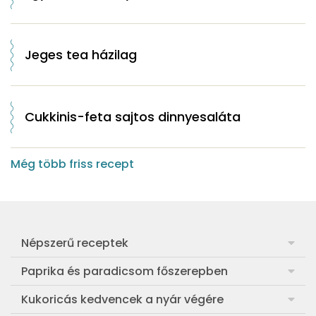
Jeges tea házilag
Cukkinis-feta sajtos dinnyesaláta
Még több friss recept
Népszerű receptek
Frankfurti leves
Paprika és paradicsom főszerepben
Egyszerű muffin
Pan con Tomate
Kukoricás kedvencek a nyár végére