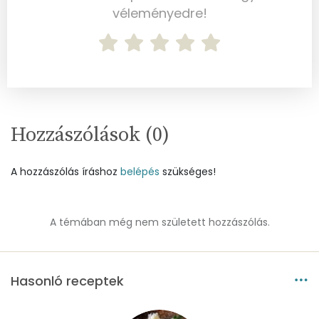
Vas
3 mg
véleményedre!
Magnézium
71 mg
Foszfor
310 mg
Nátrium
182 mg
Hozzászólások (
0
)
Réz
0 mg
Mangán
1 mg
A hozzászólás íráshoz
belépés
szükséges!
Szénhidrát
A témában még nem született hozzászólás.
Összesen
94.8 g
Cukor
53 mg
Hasonló receptek
Élelmi rost
5 mg