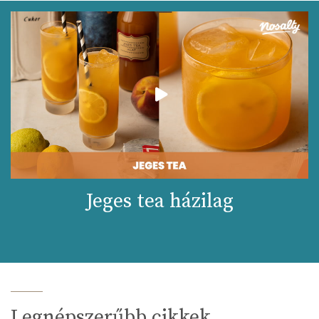
Jeges tea házilag
Legnépszerűbb cikkek