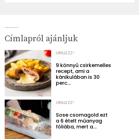
Címlapról ajánljuk
GRILLEZZ!
9 könnyű csirkemelles
recept, ami a
kánikulában is 30
perc...
GRILLEZZ!
Sose csomagold ezt
a 6 ételt műanyag
fóliába, mert a...