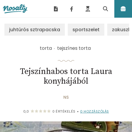
Nosalty
juhtúrós sztrapacska
sportszelet
zakuszk
torta
tejszínes torta
Tejszínhabos torta Laura
konyhájából
NS
0
HOZZÁSZÓLÁS
0,0
0
ÉRTÉKELÉS
•