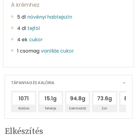
A krémhez
5 dl
növényi habtejszín
4 dl
tejföl
4 ek
cukor
1 csomag
vaníliás cukor
TÁPANYAG ÉS KALÓRIA
1071
15.1g
94.8g
73.6g
85.9
Kalória
Fehérje
Szénhidrát
Zsír
Víz
Egy
6
100
Elkészítés
adagban
adagban
grammban
TÁPANYAGTARTALOM