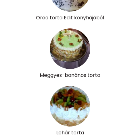
D vitamin:
26 micro
Oreo torta Edit konyhájából
K vitamin:
5 micro
Tiamin - B1 vitamin:
0 mg
Riboflavin - B2 vitamin:
0 mg
Niacin - B3 vitamin:
1 mg
Meggyes-banános torta
Pantoténsav - B5 vitamin:
0 mg
Folsav - B9-vitamin:
35 micro
Kolin:
122 mg
Retinol - A vitamin:
434 micro
Lehár torta
α-karotin
0 micro