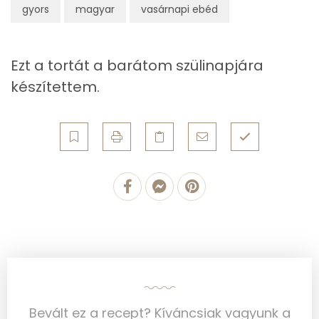
gyors
magyar
vasárnapi ebéd
Telített zsírsav
50 g
Egyszeresen telítetlen zsírsav:
15 g
Ezt a tortát a barátom szülinapjára
Többszörösen telítetlen zsírsav
3 g
készítettem.
Koleszterin
258 mg
Ásványi anyagok
Összesen
773.4 g
Cink
2 mg
Szelén
29 mg
Kálcium
176 mg
Bevált ez a recept? Kíváncsiak vagyunk a