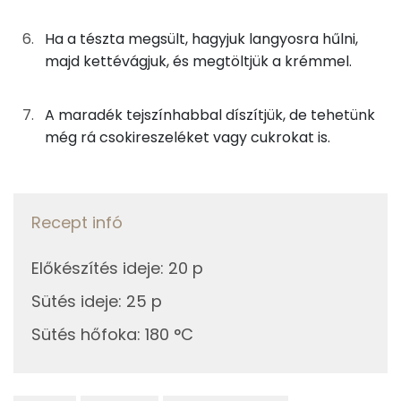
Kolin:
3g
vaj
24 kcal
Ha a tészta megsült, hagyjuk langyosra hűlni,
majd kettévágjuk, és megtöltjük a krémmel.
E vitamin:
A krémhez
Niacin - B3 vitamin:
A maradék tejszínhabbal díszítjük, de tehetünk
83g
növényi habtejszín
209 kcal
még rá csokireszeléket vagy cukrokat is.
C vitamin:
67g
tejföl
132 kcal
A vitamin (RAE):
7g
cukor
26 kcal
Recept infó
Fehérje
2g
vaníliás cukor
6 kcal
Előkészítés ideje
:
20 p
Összesen
15.1 g
Sütés ideje
:
25 p
Összesen
1071 kcal
Sütés hőfoka
:
180 °C
Zsír
Összesen
73.6 g