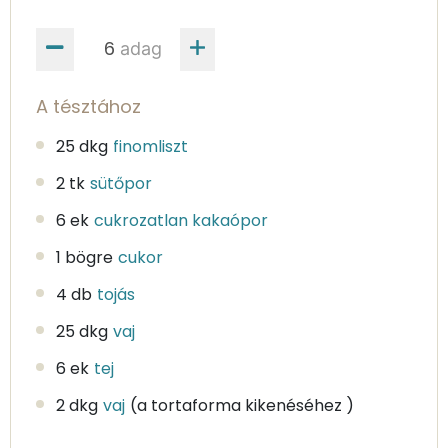
adag
A tésztához
25 dkg
finomliszt
2 tk
sütőpor
6 ek
cukrozatlan kakaópor
1 bögre
cukor
4 db
tojás
25 dkg
vaj
6 ek
tej
2 dkg
vaj
(a tortaforma kikenéséhez )