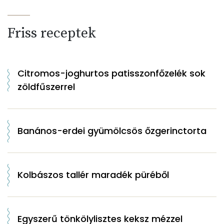
Friss receptek
Citromos-joghurtos patisszonfőzelék sok
zöldfűszerrel
Banános-erdei gyümölcsös őzgerinctorta
Kolbászos tallér maradék püréből
Egyszerű tönkölylisztes keksz mézzel