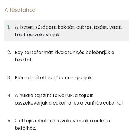
A tésztához
6%
35%
27%
Egy
6
100
Fehérje
Szénhidrát
Zsír
adagban
adagban
grammban
A lisztet, sütőport, kakaót, cukrot, tojást, vajat,
tejet összekeverjük.
A tésztához
6%
35%
27%
32%
Fehérje
Szénhidrát
Zsír
Víz
42g
finomliszt
152 kcal
Egy tortaformát kivajazunk,és beleöntjük a
TOP ásványi anyagok
tésztát.
1g
sütőpor
0 kcal
Foszfor
10g
cukrozatlan kakaópor
23 kcal
Előmelegített sütőbenmegsütjük.
Nátrium
38g
cukor
148 kcal
Kálcium
A hulala tejszínt felverjük, a tejfölt
összekeverjük a cukorral és a vaníliás cukorral.
37g
tojás
46 kcal
Magnézium
42g
vaj
299 kcal
Szelén
2 dl tejszínhabothozzákeverünk a cukros
tejfölhöz.
10g
tej
6 kcal
TOP vitaminok