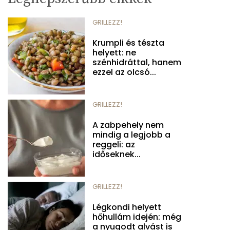
GRILLEZZ!
Krumpli és tészta
helyett: ne
szénhidráttal, hanem
ezzel az olcsó...
GRILLEZZ!
A zabpehely nem
mindig a legjobb a
reggeli: az
időseknek...
GRILLEZZ!
Légkondi helyett
hőhullám idején: még
a nyugodt alvást is