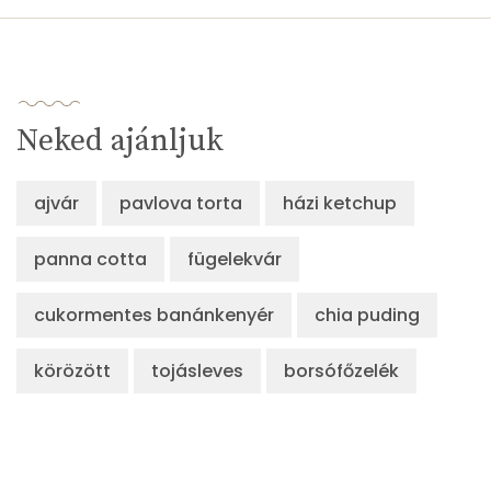
β-karotin
88 micro
β-crypt
4 micro
Neked ajánljuk
Likopin
0 micro
Lut-zea
176 micro
ajvár
pavlova torta
házi ketchup
panna cotta
fügelekvár
Összesen
1071 kcal
cukormentes banánkenyér
chia puding
körözött
tojásleves
borsófőzelék