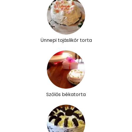
Víz
Összesen
85.9 g
Ünnepi tojáslikőr torta
Vitaminok
Összesen
0
A vitamin (RAE):
442 micro
B6 vitamin:
0 mg
Szőlős békatorta
B12 Vitamin:
1 micro
E vitamin:
2 mg
C vitamin:
1 mg