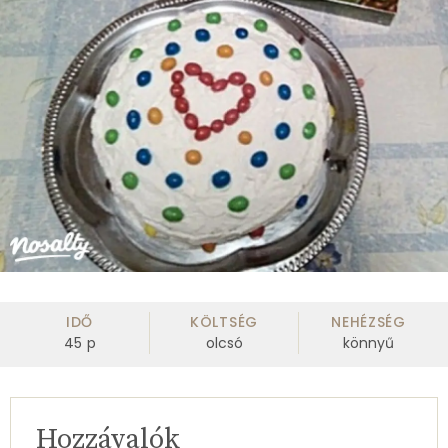
IDŐ
KÖLTSÉG
NEHÉZSÉG
45
p
olcsó
könnyű
Hozzávalók