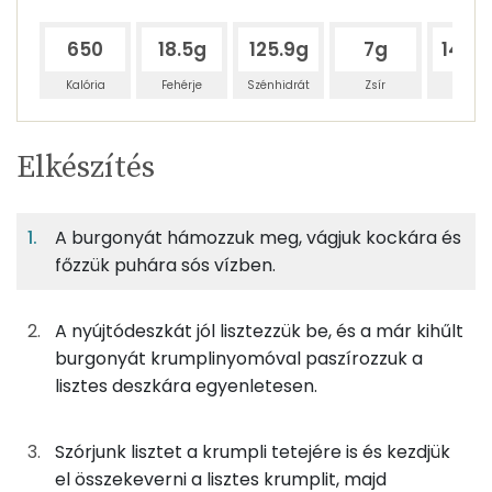
650
18.5g
125.9g
7g
146.
Kalória
Fehérje
Szénhidrát
Zsír
Víz
Egy
5
100
Elkészítés
adagban
adagban
grammban
TÁPANYAGTARTALOM
A burgonyát hámozzuk meg, vágjuk kockára és
6%
42%
2%
Egy
5
100
Fehérje
Szénhidrát
Zsír
adagban
adagban
grammban
főzzük puhára sós vízben.
6%
42%
2%
49%
A nyújtódeszkát jól lisztezzük be, és a már kihűlt
200g
burgonya
116 kcal
Fehérje
Szénhidrát
Zsír
Víz
burgonyát krumplinyomóval paszírozzuk a
TOP ásványi anyagok
100g
finomliszt
364 kcal
lisztes deszkára egyenletesen.
Foszfor
22g
tojás
28 kcal
Szórjunk lisztet a krumpli tetejére is és kezdjük
Nátrium
el összekeverni a lisztes krumplit, majd
3g
sertészsír
27 kcal