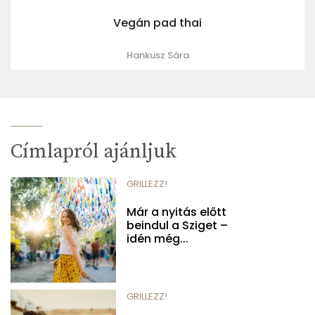
Vegán pad thai
Hankusz Sára
Címlapról ajánljuk
GRILLEZZ!
Már a nyitás előtt
beindul a Sziget –
idén még...
GRILLEZZ!