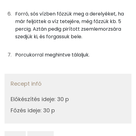
Fehérje
Összesen
18.5 g
Forró, sós vízben főzzük meg a derelyéket, ha
már feljöttek a víz tetejére, még főzzük kb. 5
percig. Aztán pedig pirított zsemlemorzsára
Zsír
szedjük ki, és forgassuk bele.
Összesen
7 g
Porcukorral meghintve tálaljuk.
Telített zsírsav
2 g
Egyszeresen telítetlen zsírsav:
2 g
Recept infó
Többszörösen telítetlen zsírsav
2 g
Előkészítés ideje
:
30 p
Koleszterin
75 mg
Főzés ideje
:
30 p
Ásványi anyagok
Összesen
650 g