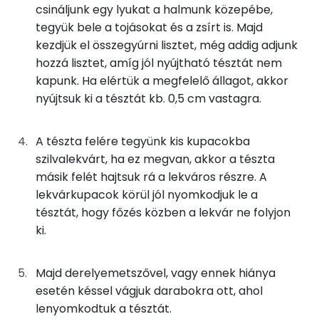
csináljunk egy lyukat a halmunk közepébe,
Kálcium
tegyük bele a tojásokat és a zsírt is. Majd
20g
szilvalekvár
31 kcal
kezdjük el összegyúrni lisztet, még addig adjunk
Magnézium
20g
zsemlemorzsa
79 kcal
hozzá lisztet, amíg jól nyújtható tésztát nem
kapunk. Ha elértük a megfelelő állagot, akkor
Szelén
1g
porcukor
5 kcal
nyújtsuk ki a tésztát kb. 0,5 cm vastagra.
TOP vitaminok
Összesen
A tészta felére tegyünk kis kupacokba
650 kcal
Kolin:
szilvalekvárt, ha ez megvan, akkor a tészta
másik felét hajtsuk rá a lekváros részre. A
C vitamin:
lekvárkupacok körül jól nyomkodjuk le a
Niacin - B3 vitamin:
tésztát, hogy főzés közben a lekvár ne folyjon
ki.
B6 vitamin:
Majd derelyemetszővel, vagy ennek hiánya
Tiamin - B1 vitamin:
esetén késsel vágjuk darabokra ott, ahol
lenyomkodtuk a tésztát.