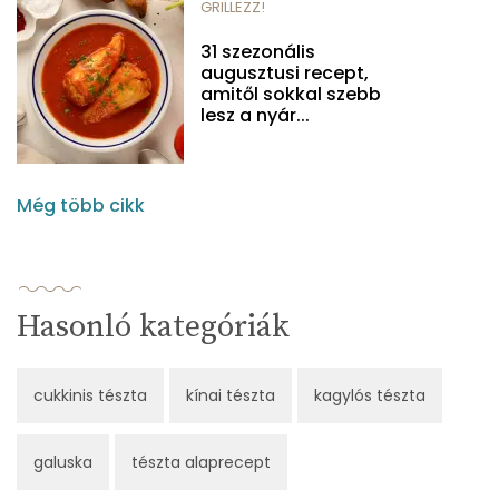
GRILLEZZ!
31 szezonális
augusztusi recept,
amitől sokkal szebb
lesz a nyár...
Még több cikk
Hasonló kategóriák
cukkinis tészta
kínai tészta
kagylós tészta
galuska
tészta alaprecept