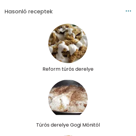
Folsav - B9-vitamin:
79 micro
Hasonló receptek
Kolin:
90 mg
Retinol - A vitamin:
31 micro
α-karotin
0 micro
β-karotin
2 micro
Reform túrós derelye
β-crypt
2 micro
Likopin
0 micro
Lut-zea
129 micro
Túrós derelye Gogi Mónitól
Összesen
650 kcal