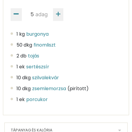
adag
1 kg
burgonya
50 dkg
finomliszt
2 db
tojás
1 ek
sertészsír
10 dkg
szilvalekvár
10 dkg
zsemlemorzsa
(pirított)
1 ek
porcukor
TÁPANYAG ÉS KALÓRIA