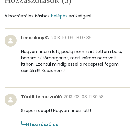
Hozzászólások (
3
)
B6 vitamin:
1 mg
A hozzászólás íráshoz
belépés
szükséges!
B12 Vitamin:
0 micro
E vitamin:
0 mg
Lencsilany82
2013. 10. 03. 18:07:36
C vitamin:
30 mg
Nagyon finom lett, pedig nem zsírt tettem bele,
hanem sütőmargarint, mert zsírom nem volt
D vitamin:
19 micro
itthon. Ezentúl mindig ezzel a recepttel fogom
csinálni!!! Köszönöm!
K vitamin:
5 micro
Tiamin - B1 vitamin:
0 mg
Törölt felhasználó
2013. 03. 08. 11:30:58
Riboflavin - B2 vitamin:
0 mg
Szuper recept! Nagyon fincsi lett!
Niacin - B3 vitamin:
4 mg
1
hozzászólás
Pantoténsav - B5 vitamin:
0 mg