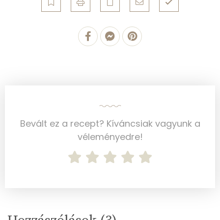
Szénhidrát
Összesen
125.9 g
Cukor
4 mg
Élelmi rost
7 mg
Víz
Bevált ez a recept? Kíváncsiak vagyunk a
Összesen
146.8 g
véleményedre!
Vitaminok
Összesen
0
A vitamin (RAE):
31 micro