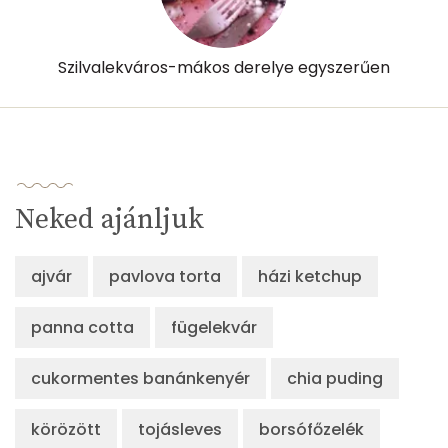
Szilvalekváros-mákos derelye egyszerűen
Neked ajánljuk
ajvár
pavlova torta
házi ketchup
panna cotta
fügelekvár
cukormentes banánkenyér
chia puding
körözött
tojásleves
borsófőzelék