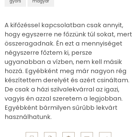
gyors
magyar
Cink
2 mg
A kifőzéssel kapcsolatban csak annyit,
Szelén
45 mg
hogy egyszerre ne főzzünk túl sokat, mert
Kálcium
80 mg
összeragadnak. Én ezt a mennyiséget
négyszerre főztem ki, persze
Vas
4 mg
ugyanabban a vízben, nem kell másik
Magnézium
67 mg
hozzá. Egyébként meg már nagyon rég
készítettem derelyét és azért csináltam.
Foszfor
265 mg
De csak a házi szilvalekvárral az igazi,
Nátrium
185 mg
vagyis én azzal szeretem a legjobban.
Egyébként bármilyen sűrűbb lekvárt
Réz
0 mg
használhatunk.
Mangán
1 mg