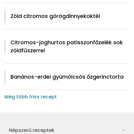
Zöld citromos görögdinnyekoktél
Citromos-joghurtos patisszonfőzelék sok
zöldfűszerrel
Banános-erdei gyümölcsös őzgerinctorta
Még több friss recept
Népszerű receptek