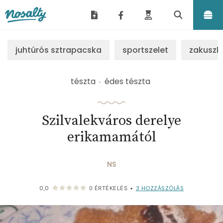
Nosalty
juhtúrós sztrapacska
sportszelet
zakuszk
tészta
édes tészta
Szilvalekváros derelye
erikamamától
NS
3
HOZZÁSZÓLÁS
0,0
0
ÉRTÉKELÉS
•