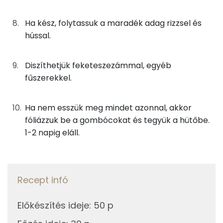
Összesen
0.7 g
Ha kész, folytassuk a maradék adag rizzsel és
Telített zsírsav
0 g
hússal.
Egyszeresen telítetlen zsírsav:
0 g
Diszíthetjük feketeszezámmal, egyéb
Többszörösen telítetlen zsírsav
0 g
fűszerekkel.
Koleszterin
2 mg
Ha nem esszük meg mindet azonnal, akkor
fóliázzuk be a gombócokat és tegyük a hütőbe.
Ásványi anyagok
1-2 napig eláll.
Összesen
138.4 g
Cink
0 mg
Recept infó
Szelén
8 mg
Előkészítés ideje
:
50 p
Kálcium
2 mg