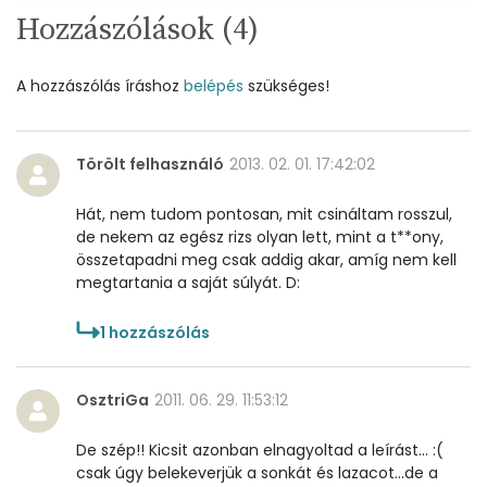
C vitamin:
0 mg
Hozzászólások (
4
)
D vitamin:
69 micro
A hozzászólás íráshoz
belépés
szükséges!
K vitamin:
0 micro
Tiamin - B1 vitamin:
0 mg
Törölt felhasználó
2013. 02. 01. 17:42:02
Riboflavin - B2 vitamin:
0 mg
Hát, nem tudom pontosan, mit csináltam rosszul,
de nekem az egész rizs olyan lett, mint a t**ony,
összetapadni meg csak addig akar, amíg nem kell
Niacin - B3 vitamin:
2 mg
megtartania a saját súlyát. D:
Pantoténsav - B5 vitamin:
0 mg
1
hozzászólás
Folsav - B9-vitamin:
78 micro
OsztriGa
2011. 06. 29. 11:53:12
Kolin:
9 mg
De szép!! Kicsit azonban elnagyoltad a leírást... :(
Retinol - A vitamin:
3 micro
csak úgy belekeverjük a sonkát és lazacot...de a