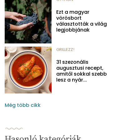
Ezt a magyar
vörösbort
választották a világ
legjobbjának
GRILLEZZ!
31 szezonális
augusztusi recept,
amitől sokkal szebb
lesz a nyár...
Még több cikk
Hasonló kategóriák