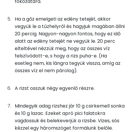
fokozatára.
TOP vitaminok
Kolin:
Ha a gőz emelgeti az edény tetejét, akkor
vegyük le a tűzhelyről és hagyjuk magában állni
Niacin - B3 vitamin:
20 percig. Nagyon-nagyon fontos, hogy ez idő
alatt az edény tetejét ne vegyük le. 20 perc
Tiamin - B1 vitamin:
elteltével nézzük meg, hogy az összes víz
felszívódott-e, s hogy a rizs puha-e. (Ha
E vitamin:
esetleg nem, kis lángra tegyük vissza, amíg az
összes víz el nem párolog).
B6 vitamin:
A rizst osszuk négy egyenlő részre.
Fehérje
Összesen
5.4 g
Mindegyik adag rizshez jár 10 g csirkemell sonka
és 10 g lazac. Ezeket apró pici falatokra
vagdossuk és belekeverjük a rizsbe. Vizes, sós
Zsír
kézzel egy háromszöget formálunk belőle.