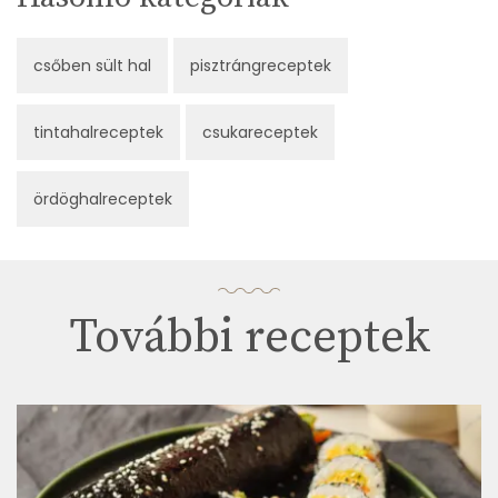
csőben sült hal
pisztrángreceptek
tintahalreceptek
csukareceptek
ördöghalreceptek
További receptek