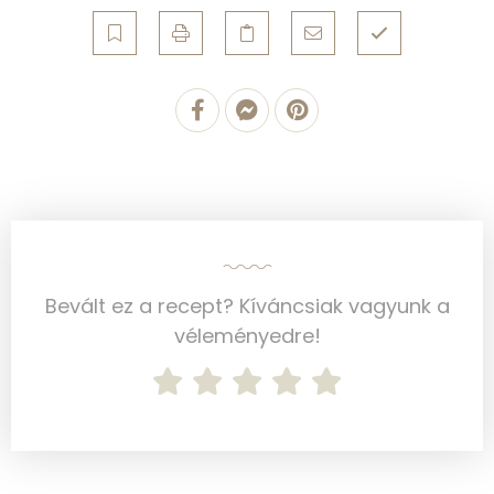
Élelmi rost
1 mg
Víz
Összesen
11.7 g
Vitaminok
Összesen
0
A vitamin (RAE):
3 micro
Bevált ez a recept? Kíváncsiak vagyunk a
véleményedre!
B6 vitamin:
0 mg
B12 Vitamin:
0 micro
E vitamin:
0 mg