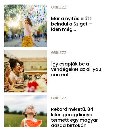
GRILLEZZ!
Már a nyitás előtt
beindul a Sziget –
idén még...
GRILLEZZ!
Így csapják be a
vendégeket az all you
can eat...
GRILLEZZ!
Rekord méretű, 84
kilós görögdinnye
termett egy magyar
gazda birtokán