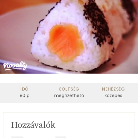
IDŐ
KÖLTSÉG
NEHÉZSÉG
80
p
megfizethető
közepes
Hozzávalók