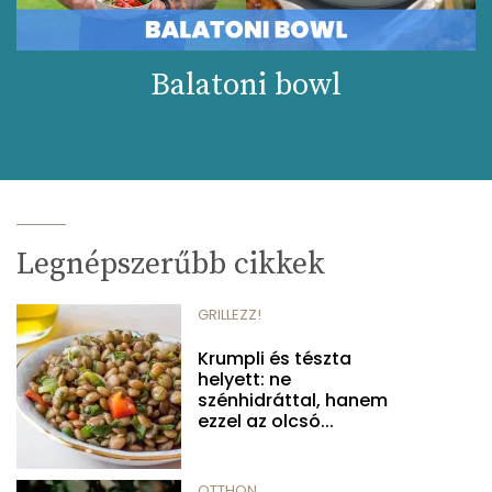
Balatoni bowl
Legnépszerűbb cikkek
GRILLEZZ!
Krumpli és tészta
helyett: ne
szénhidráttal, hanem
ezzel az olcsó...
OTTHON