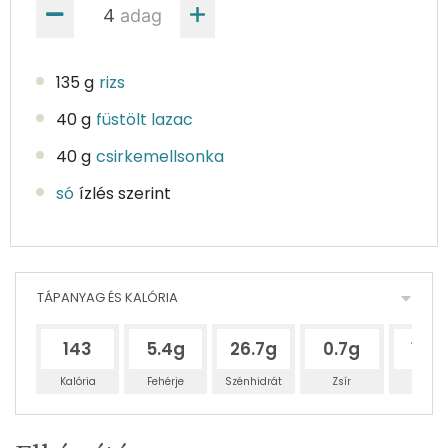
adag
135 g
rizs
40 g
füstölt lazac
40 g
csirkemellsonka
só
ízlés szerint
TÁPANYAG ÉS KALÓRIA
143
5.4g
26.7g
0.7g
11.7
Kalória
Fehérje
Szénhidrát
Zsír
Víz
Egy
4
100