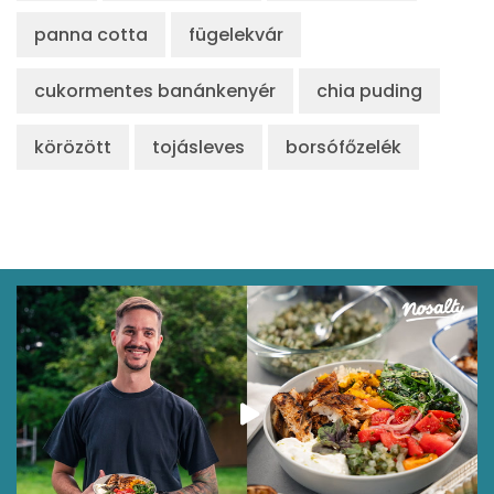
panna cotta
fügelekvár
cukormentes banánkenyér
chia puding
körözött
tojásleves
borsófőzelék