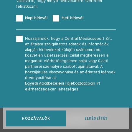
Válaszd ki, hogy melyik hírlevelünkre szeretnél
felíratkozni:
Napi hírlevél
Heti hírlevél
Hozzájárulok, hogy a Central Médiacsoport Zrt.
az általam szolgáltatott adatok és információk
alapján hírleveleket küldjön számomra és
közvetlen üzletszerzési céllal megkeressen a
megadott elérhetőségeimen saját vagy üzleti
partnerei személyre szabott ajánlataival. A
hozzájárulás visszavonása és az érintetti igények
érvényesítése az
Egyedi Adatkezelési Tájékoztatóban
írt
elérhetőségeken lehetséges.
2026
Nosalty · Central Médiacsoport Zrt.
HOZZÁVALÓK
ELKÉSZÍTÉS
Minden jog fenntartva.