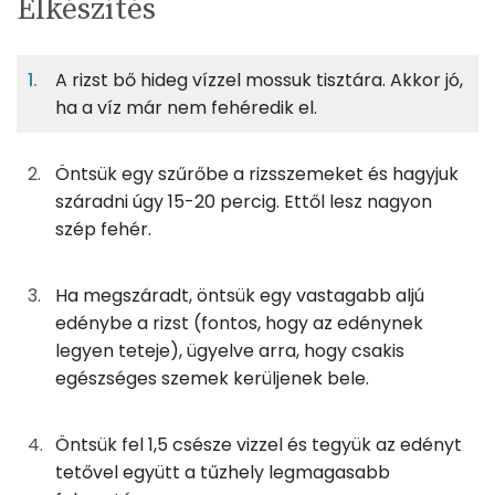
Elkészítés
adagban
adagban
grammban
TÁPANYAGTARTALOM
A rizst bő hideg vízzel mossuk tisztára. Akkor jó,
11%
60%
2%
Egy
4
100
Fehérje
Szénhidrát
Zsír
adagban
adagban
grammban
ha a víz már nem fehéredik el.
11%
60%
2%
27%
Öntsük egy szűrőbe a rizsszemeket és hagyjuk
34g
rizs
121 kcal
Fehérje
Szénhidrát
Zsír
Víz
száradni úgy 15-20 percig. Ettől lesz nagyon
TOP ásványi anyagok
10g
füstölt lazac
12 kcal
szép fehér.
Nátrium
10g
csirkemellsonka
10 kcal
Ha megszáradt, öntsük egy vastagabb aljú
Foszfor
edénybe a rizst (fontos, hogy az edénynek
0g
só
0 kcal
legyen teteje), ügyelve arra, hogy csakis
Magnézium
egészséges szemek kerüljenek bele.
Összesen
143 kcal
Szelén
Öntsük fel 1,5 csésze vizzel és tegyük az edényt
Kálcium
tetővel együtt a tűzhely legmagasabb