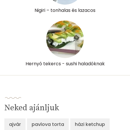
Nigiri – tonhalas és lazacos
Hernyó tekercs - sushi haladóknak
Neked ajánljuk
ajvár
pavlova torta
házi ketchup