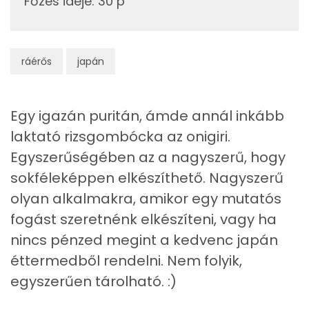
Főzés ideje
:
30 p
Vas
2 mg
Magnézium
10 mg
ráérős
japán
Foszfor
48 mg
Egy igazán puritán, ámde annál inkább
Nátrium
68 mg
laktató rizsgombócka az onigiri.
Réz
0 mg
Egyszerűségében az a nagyszerű, hogy
sokféleképpen elkészíthető. Nagyszerű
Mangán
0 mg
olyan alkalmakra, amikor egy mutatós
fogást szeretnénk elkészíteni, vagy ha
Szénhidrát
nincs pénzed megint a kedvenc japán
Összesen
26.7 g
éttermedből rendelni. Nem folyik,
egyszerűen tárolható. :)
Cukor
0 mg