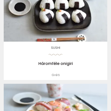
SUSHI
Háromféle onigiri
Gréti