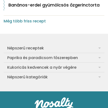
Banános-erdei gyümölcsös őzgerinctorta
Még több friss recept
Népszerű receptek
Frankfurti leves
Paprika és paradicsom főszerepben
Egyszerű muffin
Pan con Tomate
Kukoricás kedvencek a nyár végére
Aranygaluska
Paradicsom és paprika eltevése télre
Legfinomabb főtt kukorica
Népszerű kategóriák
Egyszerű paradicsomleves
Mézes-mascarponés sült paradicsom
Ropogós kukoricás fritters
Ebéd receptek
Egyszerű krumplifőzelék
Paradicsomos húsgombóc
Bang bang kukorica
Aprósütemények
Klasszikus madártej
Paradicsomos flat tart leveles tésztából
Szójás-vajas grillkukoricák
Sütemények