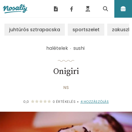
Nosalty
juhtúrós sztrapacska
sportszelet
zakuszk
halételek
sushi
Onigiri
NS
4
HOZZÁSZÓLÁS
0,0
0
ÉRTÉKELÉS
•