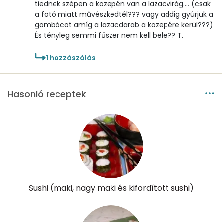
tiednek szépen a közepén van a lazacvirág.... (csak
α-karotin
0 micro
a fotó miatt művészkedtél??? vagy addig gyúrjuk a
gombócot amíg a lazacdarab a közepére kerül???)
β-karotin
0 micro
És tényleg semmi fűszer nem kell bele?? T.
β-crypt
0 micro
1
hozzászólás
Likopin
0 micro
Hasonló receptek
Lut-zea
0 micro
Összesen
143 kcal
Sushi (maki, nagy maki és kifordított sushi)