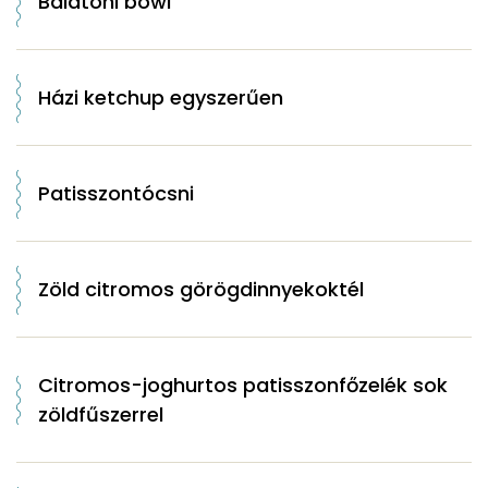
Balatoni bowl
Házi ketchup egyszerűen
Patisszontócsni
Zöld citromos görögdinnyekoktél
Citromos-joghurtos patisszonfőzelék sok
zöldfűszerrel