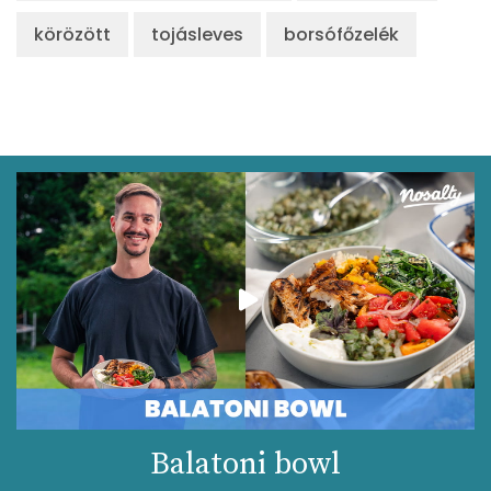
körözött
tojásleves
borsófőzelék
Balatoni bowl