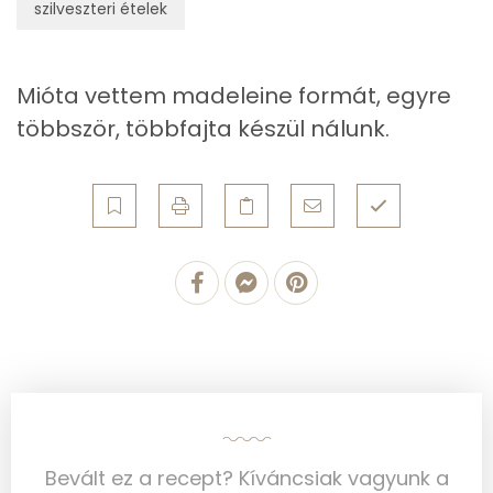
szilveszteri ételek
Zsír
Összesen
9.1 g
Mióta vettem madeleine formát, egyre
többször, többfajta készül nálunk.
Telített zsírsav
4 g
Egyszeresen telítetlen zsírsav:
3 g
Többszörösen telítetlen zsírsav
1 g
Koleszterin
191 mg
Ásványi anyagok
Összesen
310.8 g
Cink
1 mg
Bevált ez a recept? Kíváncsiak vagyunk a