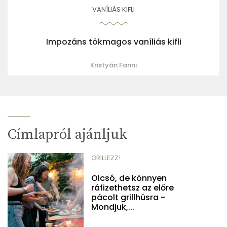
VANÍLIÁS KIFLI
Impozáns tökmagos vaníliás kifli
Kristyán Fanni
Címlapról ajánljuk
GRILLEZZ!
Olcsó, de könnyen
ráfizethetsz az előre
pácolt grillhúsra -
Mondjuk,...