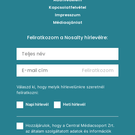
Brassói
Szaftos paprikás csirke
Kapcsolatfelvétel
Kukoricás-újhagymás lepény
Levesek
Impresszum
Roston csirkemell
Sült paprikás alfredo
Kukoricás tortilla
Torták
Médiaajánlat
Amerikai palacsinta
Paprikás-juhtúrós hajtovány
Csirkés-kukoricás pite
Tésztareceptek
Feliratkozom a Nosalty hírlevélre:
Carbonara
Shakshuka
Mexikói húsleves kukorica salsával
Saláták
Ratatouille
Almás-kéksajtos kukoricasaláta
Köretek
Mexikói kukoricasaláta
Reggeli receptek
Feliratkozom
További receptkategóriák
Válaszd ki, hogy melyik hírlevelünkre szeretnél
felíratkozni:
Napi hírlevél
Heti hírlevél
Hozzájárulok, hogy a Central Médiacsoport Zrt.
az általam szolgáltatott adatok és információk