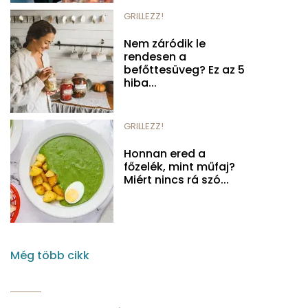
GRILLEZZ!
Nem záródik le
rendesen a
befőttesüveg? Ez az 5
hiba...
GRILLEZZ!
Honnan ered a
főzelék, mint műfaj?
Miért nincs rá szó...
Még több cikk