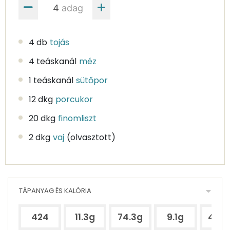
adag
4 db
tojás
4 teáskanál
méz
1 teáskanál
sütőpor
12 dkg
porcukor
20 dkg
finomliszt
2 dkg
vaj
(olvasztott)
TÁPANYAG ÉS KALÓRIA
424
11.3g
74.3g
9.1g
44.8