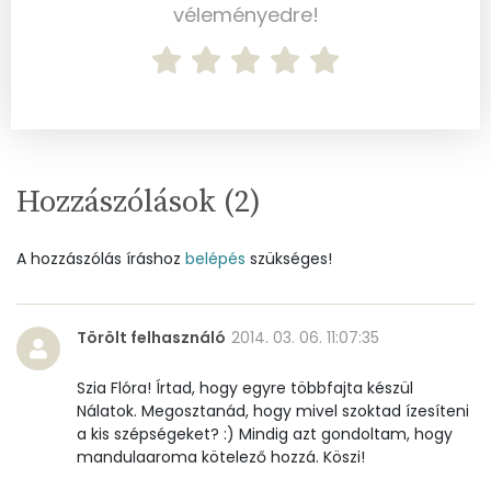
véleményedre!
Szelén
32 mg
Kálcium
37 mg
Vas
1 mg
Magnézium
17 mg
Hozzászólások (
2
)
Foszfor
151 mg
A hozzászólás íráshoz
belépés
szükséges!
Nátrium
71 mg
Réz
0 mg
Törölt felhasználó
2014. 03. 06. 11:07:35
Mangán
0 mg
Szia Flóra! Írtad, hogy egyre többfajta készül
Nálatok. Megosztanád, hogy mivel szoktad ízesíteni
a kis szépségeket? :) Mindig azt gondoltam, hogy
Szénhidrát
mandulaaroma kötelező hozzá. Köszi!
Összesen
74.3 g