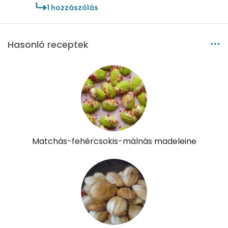
1
hozzászólás
Cukor
36 mg
Hasonló receptek
Élelmi rost
1 mg
Víz
Összesen
44.8 g
Vitaminok
Matchás-fehércsokis-málnás madeleine
Összesen
0
A vitamin (RAE):
112 micro
B6 vitamin:
0 mg
B12 Vitamin:
0 micro