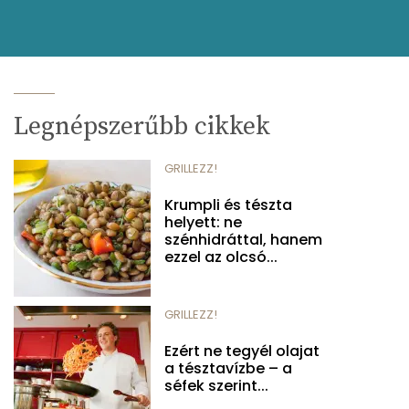
Legnépszerűbb cikkek
GRILLEZZ!
Krumpli és tészta
helyett: ne
szénhidráttal, hanem
ezzel az olcsó...
GRILLEZZ!
Ezért ne tegyél olajat
a tésztavízbe – a
séfek szerint...