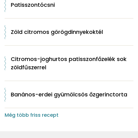
Patisszontócsni
Zöld citromos görögdinnyekoktél
Citromos-joghurtos patisszonfőzelék sok
zöldfűszerrel
Banános-erdei gyümölcsös őzgerinctorta
Még több friss recept