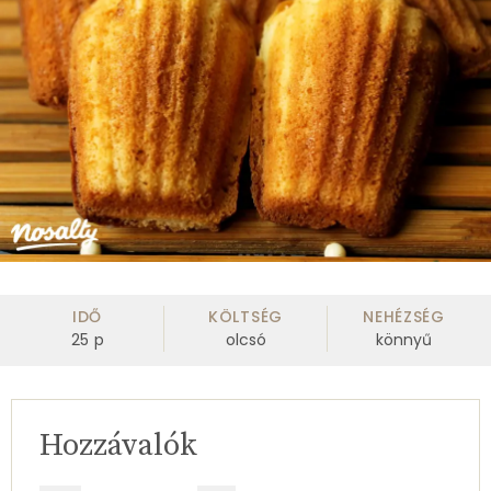
IDŐ
KÖLTSÉG
NEHÉZSÉG
25
p
olcsó
könnyű
Hozzávalók