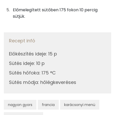
Szelén
5g
vaj
36 kcal
Előmelegített sütőben 175 fokon 10 percig
Magnézium
sütjük.
Összesen
424 kcal
TOP vitaminok
Kolin:
Recept infó
Niacin - B3 vitamin:
Előkészítés ideje
:
15 p
E vitamin:
Sütés ideje
:
10 p
Lut-zea
Sütés hőfoka
:
175 °C
Riboflavin - B2 vitamin:
Sütés módja
:
hőlégkeveréses
Fehérje
nagyon gyors
francia
karácsonyi menü
Összesen
11.3 g