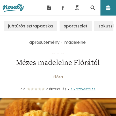
Nosalty
juhtúrós sztrapacska
sportszelet
zakuszk
aprósütemény
madeleine
Mézes madeleine Flórától
Flóra
2
HOZZÁSZÓLÁS
0,0
0
ÉRTÉKELÉS
•