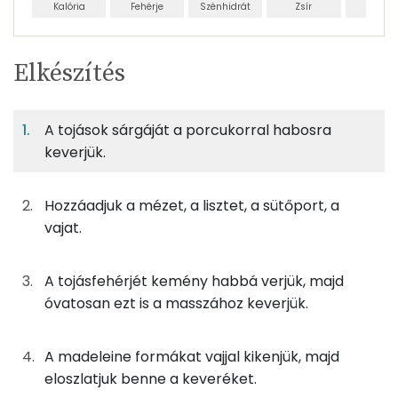
Kalória
Fehérje
Szénhidrát
Zsír
Víz
Egy
4
100
Elkészítés
adagban
adagban
grammban
TÁPANYAGTARTALOM
A tojások sárgáját a porcukorral habosra
8%
53%
6%
Egy
4
100
Fehérje
Szénhidrát
Zsír
adagban
adagban
grammban
keverjük.
8%
53%
6%
32%
Hozzáadjuk a mézet, a lisztet, a sütőport, a
55g
tojás
69 kcal
Fehérje
Szénhidrát
Zsír
Víz
vajat.
TOP ásványi anyagok
7g
méz
21 kcal
A tojásfehérjét kemény habbá verjük, majd
Foszfor
0g
sütőpor
0 kcal
óvatosan ezt is a masszához keverjük.
Nátrium
30g
porcukor
116 kcal
A madeleine formákat vajjal kikenjük, majd
Kálcium
50g
finomliszt
182 kcal
eloszlatjuk benne a keveréket.