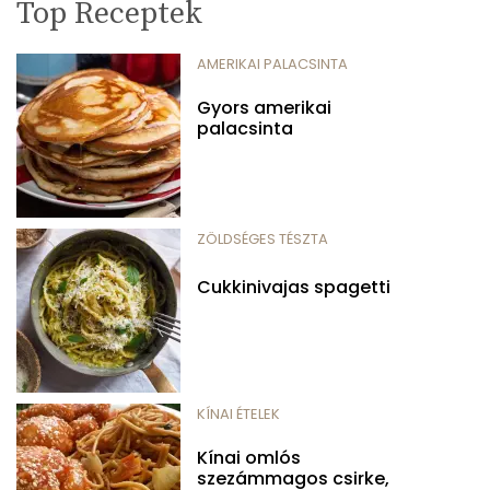
Top Receptek
AMERIKAI PALACSINTA
Gyors amerikai
palacsinta
ZÖLDSÉGES TÉSZTA
Cukkinivajas spagetti
KÍNAI ÉTELEK
Kínai omlós
szezámmagos csirke,