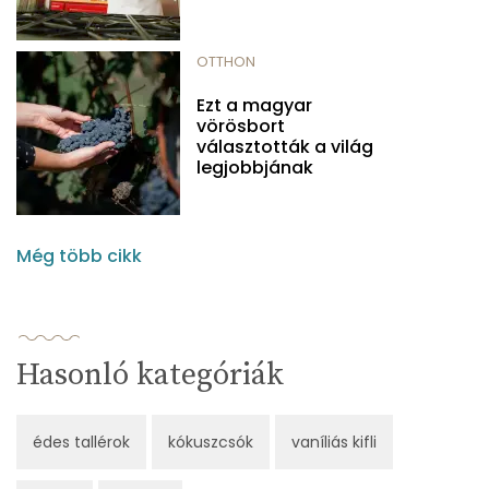
OTTHON
Ezt a magyar
vörösbort
választották a világ
legjobbjának
Még több cikk
Hasonló kategóriák
édes tallérok
kókuszcsók
vaníliás kifli