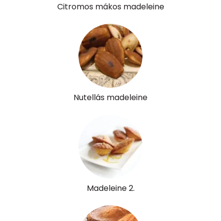
Citromos mákos madeleine
E vitamin:
1 mg
C vitamin:
0 mg
D vitamin:
40 micro
K vitamin:
1 micro
Nutellás madeleine
Tiamin - B1 vitamin:
0 mg
Riboflavin - B2 vitamin:
0 mg
Niacin - B3 vitamin:
1 mg
Pantoténsav - B5 vitamin:
0 mg
Madeleine 2.
Folsav - B9-vitamin:
36 micro