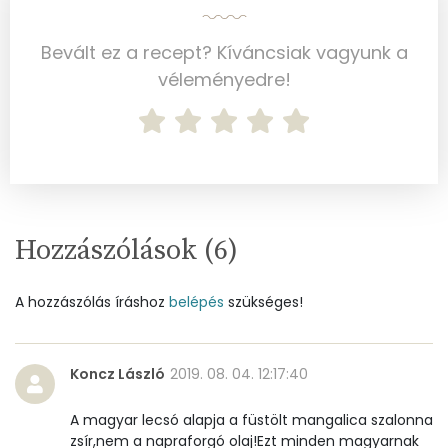
Bevált ez a recept? Kíváncsiak vagyunk a
véleményedre!
Hozzászólások (
6
)
A hozzászólás íráshoz
belépés
szükséges!
Koncz László
2019. 08. 04. 12:17:40
A magyar lecsó alapja a füstölt mangalica szalonna
zsír,nem a napraforgó olaj!Ezt minden magyarnak