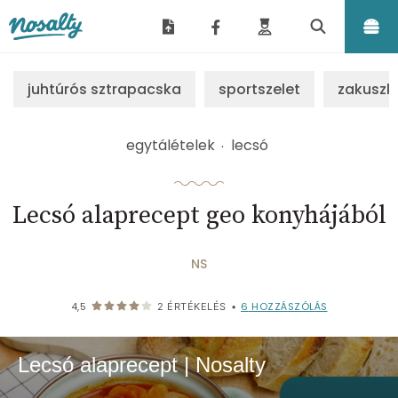
Nosalty
juhtúrós sztrapacska
sportszelet
zakuszk
egytálételek
lecsó
Lecsó alaprecept geo konyhájából
NS
6
HOZZÁSZÓLÁS
4,5
2
ÉRTÉKELÉS
•
Lecsó alaprecept | Nosalty