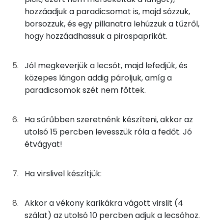
Vas
hozzáadjuk a paradicsomot is, majd sózzuk,
6g
napraforgó olaj
53 kcal
borsozzuk, és egy pillanatra lehúzzuk a tűzről,
TOP vitaminok
hogy hozzáadhassuk a pirospaprikát.
Összesen
142 kcal
C vitamin:
Jól megkeverjük a lecsót, majd lefedjük, és
Kolin:
közepes lángon addig pároljuk, amíg a
paradicsomok szét nem főttek.
E vitamin:
Likopin
Ha sűrűbben szeretnénk készíteni, akkor az
utolsó 15 percben levesszük róla a fedőt. Jó
Niacin - B3 vitamin:
étvágyat!
Fehérje
Ha virslivel készítjük:
Összesen
3.9 g
Akkor a vékony karikákra vágott virslit (4
szálat) az utolsó 10 percben adjuk a lecsóhoz.