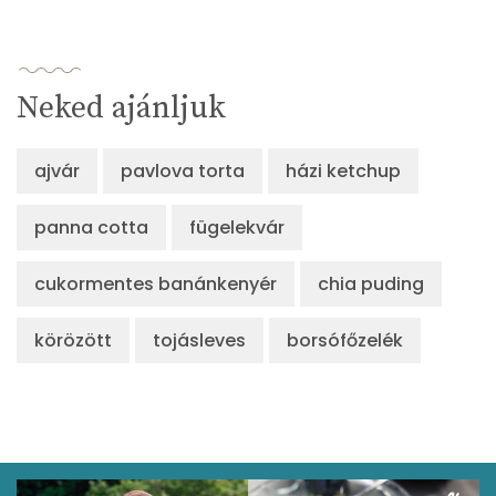
Neked ajánljuk
ajvár
pavlova torta
házi ketchup
panna cotta
fügelekvár
cukormentes banánkenyér
chia puding
körözött
tojásleves
borsófőzelék