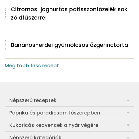
Citromos-joghurtos patisszonfőzelék sok
zöldfűszerrel
Banános-erdei gyümölcsös őzgerinctorta
Még több friss recept
Népszerű receptek
Frankfurti leves
Paprika és paradicsom főszerepben
Egyszerű muffin
Pan con Tomate
Kukoricás kedvencek a nyár végére
Aranygaluska
Paradicsom és paprika eltevése télre
Legfinomabb főtt kukorica
Népszerű kategóriák