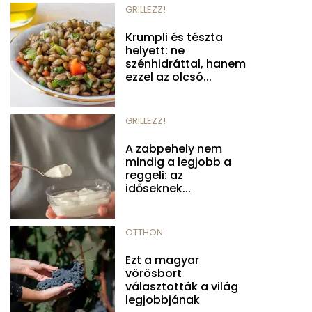
GRILLEZZ!
Krumpli és tészta
helyett: ne
szénhidráttal, hanem
ezzel az olcsó...
GRILLEZZ!
A zabpehely nem
mindig a legjobb a
reggeli: az
időseknek...
OTTHON
Ezt a magyar
vörösbort
választották a világ
legjobbjának