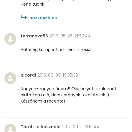
illene tudni!
1
hozzászólás
terranova56
2017. 05. 26. 21:37:44
Hát elég komplett, és nem is rossz
Ricordi
2015. 09. 09. 19:35:39
Nagyon-nagyon finom!! Olaj helyett szalonnát
pirítottam alá, de az arányok tökéletesek :)
Köszönöm a receptet!
Törölt felhasználó
2012. 09. 11. 13:51:44