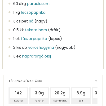
60 dkg
paradicsom
1 kg
lecsópaprika
3 csipet
só
(nagy)
0.5 kk
fekete bors
(őrölt)
1 ek
fűszerpaprika
(lapos)
2 kis db
vöröshagyma
(nagyobb)
3 ek
napraforgó olaj
TÁPANYAG ÉS KALÓRIA
142
3.9g
20.2g
6.9g
396.
Kalória
Fehérje
Szénhidrát
Zsír
Víz