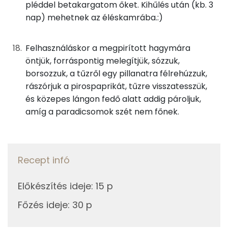
pléddel betakargatom őket. Kihűlés után (kb. 3
Cukor
11 mg
nap) mehetnek az éléskamrába.:)
Élelmi rost
7 mg
Felhasználáskor a megpirított hagymára
öntjük, forráspontig melegítjük, sózzuk,
Víz
borsozzuk, a tűzről egy pillanatra félrehúzzuk,
Összesen
396.9 g
rászórjuk a pirospaprikát, tűzre visszatesszük,
és közepes lángon fedő alatt addig pároljuk,
amíg a paradicsomok szét nem főnek.
Vitaminok
Összesen
0
Recept infó
A vitamin (RAE):
133 micro
Előkészítés ideje
B6 vitamin:
:
15 p
1 mg
Főzés ideje
:
30 p
B12 Vitamin:
0 micro