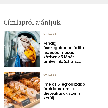
Címlapról ajánljuk
GRILLEZZ!
Mindig
összegubancolódik a
lepedőd mosás
közben? 5 lépés,
amivel hibázhatsz,...
GRILLEZZ!
Íme az 5 legrosszabb
ételtípus, amit a
dietetikusok szerint
kerülj...