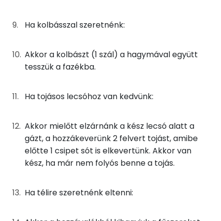
Zsír
Ha kolbásszal szeretnénk:
Összesen
6.9 g
Telített zsírsav
1 g
Akkor a kolbászt (1 szál) a hagymával együtt
tesszük a fazékba.
Egyszeresen telítetlen zsírsav:
3 g
Többszörösen telítetlen zsírsav
3 g
Ha tojásos lecsóhoz van kedvünk:
Koleszterin
0 mg
Akkor mielőtt elzárnánk a kész lecsó alatt a
gázt, a hozzákeverünk 2 felvert tojást, amibe
Ásványi anyagok
előtte 1 csipet sót is elkevertünk. Akkor van
kész, ha már nem folyós benne a tojás.
Összesen
209.6 g
Cink
1 mg
Ha télire szeretnénk eltenni:
Szelén
0 mg