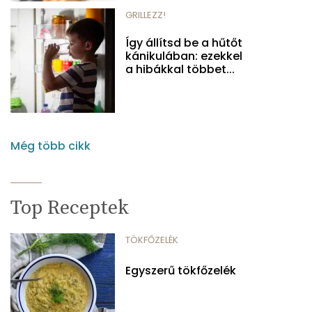
GRILLEZZ!
Így állítsd be a hűtőt
kánikulában: ezekkel
a hibákkal többet...
Még több cikk
Top Receptek
TÖKFŐZELÉK
Egyszerű tökfőzelék