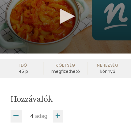
0
seconds
of
IDŐ
KÖLTSÉG
NEHÉZSÉG
1
45
p
megfizethető
könnyű
minute,
43
seconds
Hozzávalók
adag