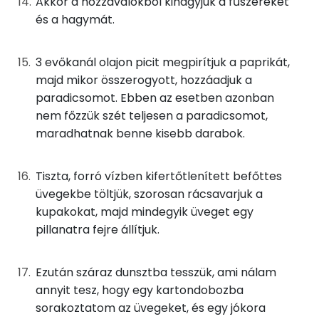
Akkor a hozzávalókból kihagyjuk a fűszereket
és a hagymát.
Kálcium
48 mg
Vas
2 mg
3 evőkanál olajon picit megpirítjuk a paprikát,
majd mikor összerogyott, hozzáadjuk a
Magnézium
46 mg
paradicsomot. Ebben az esetben azonban
nem főzzük szét teljesen a paradicsomot,
Foszfor
96 mg
maradhatnak benne kisebb darabok.
Nátrium
17 mg
Tiszta, forró vízben kifertőtlenített befőttes
Réz
0 mg
üvegekbe töltjük, szorosan rácsavarjuk a
kupakokat, majd mindegyik üveget egy
Mangán
1 mg
pillanatra fejre állítjuk.
Szénhidrát
Ezután száraz dunsztba tesszük, ami nálam
annyit tesz, hogy egy kartondobozba
Összesen
20.2 g
sorakoztatom az üvegeket, és egy jókora