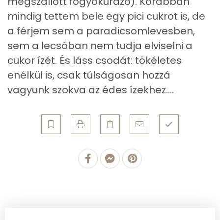
megszállott fogyókúrázó). Korábban
Retinol - A vitamin:
0 micro
mindig tettem bele egy pici cukrot is, de
a férjem sem a paradicsomlevesben,
α-karotin
210 micro
sem a lecsóban nem tudja elviselni a
β-karotin
1456 micro
cukor ízét. És láss csodát: tökéletes
enélkül is, csak túlságosan hozzá
β-crypt
79 micro
vagyunk szokva az édes ízekhez....
Likopin
3860 micro
Lut-zea
1228 micro
Összesen
142 kcal