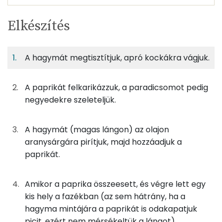
Egy
4
100
Elkészítés
adagban
adagban
grammban
TÁPANYAGTARTALOM
A hagymát megtisztítjuk, apró kockákra vágjuk.
1%
5%
2%
Egy
4
100
Fehérje
Szénhidrát
Zsír
adagban
adagban
grammban
A paprikát felkarikázzuk, a paradicsomot pedig
1%
5%
2%
93%
negyedekre szeleteljük.
150g
paradicsom
27 kcal
Fehérje
Szénhidrát
Zsír
Víz
TOP ásványi anyagok
250g
lecsópaprika
50 kcal
A hagymát (magas lángon) az olajon
aranysárgára pirítjuk, majd hozzáadjuk a
Foszfor
0g
só
0 kcal
paprikát.
Kálcium
0g
fekete bors
0 kcal
Amikor a paprika összeesett, és végre lett egy
Magnézium
1g
fűszerpaprika
3 kcal
kis hely a fazékban (az sem hátrány, ha a
hagyma mintájára a paprikát is odakapatjuk
Nátrium
25g
vöröshagyma
9 kcal
picit, ezért nem mérsékeltük a lángot),