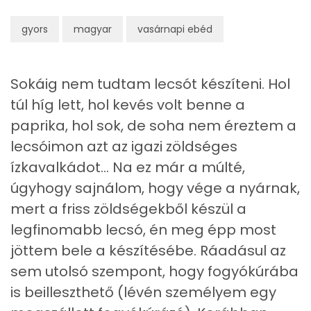
E vitamin:
4 mg
gyors
magyar
vasárnapi ebéd
C vitamin:
223 mg
D vitamin:
0 micro
Sokáig nem tudtam lecsót készíteni. Hol
K vitamin:
32 micro
túl híg lett, hol kevés volt benne a
paprika, hol sok, de soha nem éreztem a
Tiamin - B1 vitamin:
0 mg
lecsóimon azt az igazi zöldséges
ízkavalkádot... Na ez már a múlté,
Riboflavin - B2 vitamin:
0 mg
úgyhogy sajnálom, hogy vége a nyárnak,
Niacin - B3 vitamin:
2 mg
mert a friss zöldségekből készül a
legfinomabb lecsó, én meg épp most
Pantoténsav - B5 vitamin:
0 mg
jöttem bele a készítésébe. Ráadásul az
Folsav - B9-vitamin:
52 micro
sem utolsó szempont, hogy fogyókúrába
is beilleszthető (lévén személyem egy
Kolin:
26 mg