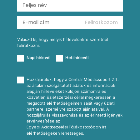
Ratatouille
Almás-kéksajtos kukoricasaláta
Köretek
Mexikói kukoricasaláta
Reggeli receptek
Feliratkozom
További receptkategóriák
Válaszd ki, hogy melyik hírlevelünkre szeretnél
felíratkozni:
Napi hírlevél
Heti hírlevél
Hozzájárulok, hogy a Central Médiacsoport Zrt.
az általam szolgáltatott adatok és információk
alapján hírleveleket küldjön számomra és
közvetlen üzletszerzési céllal megkeressen a
megadott elérhetőségeimen saját vagy üzleti
partnerei személyre szabott ajánlataival. A
hozzájárulás visszavonása és az érintetti igények
érvényesítése az
Egyedi Adatkezelési Tájékoztatóban
írt
elérhetőségeken lehetséges.