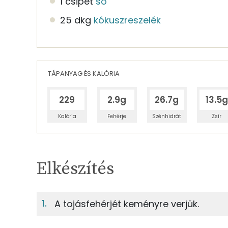
1 csipet
só
25 dkg
kókuszreszelék
TÁPANYAG ÉS KALÓRIA
229
2.9g
26.7g
13.5g
Kalória
Fehérje
Szénhidrát
Zsír
Egy adagban
12
TÁPANYAGTARTALOM
Elkészítés
5%
Fehérje
S
Egy adagban
12
A tojásfehérjét keményre verjük.
5%
49%
13g
tojásfehérje
Fehérje
Szénhidrát