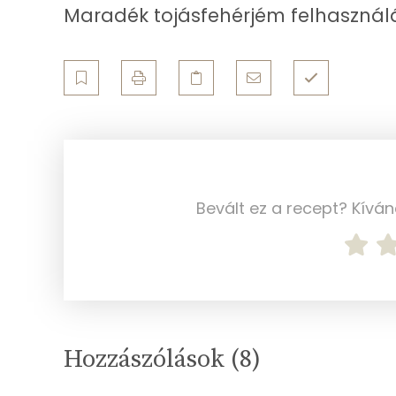
Maradék tojásfehérjém felhasználá
Zsír
Összesen
Telített zsírsav
Egyszeresen telítetlen zsírsav:
Többszörösen telítetlen zsírsav
Bevált ez a recept? Kívá
Koleszterin
Ásványi anyagok
Összesen
Hozzászólások (
8
)
Cink