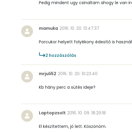
Pedig mindent ugy csinaltam ahogy le van ir
Cukor
Élelmi rost
mamuka
2016. 10. 20. 13:47:37
Porcukor helyett folyékony édesítő is haszná
Víz
2
hozzászólás
Összesen
mrjuli52
2016. 10. 20. 10:23:40
Vitaminok
Kb hány perc a sütés ideje?
Összesen
A vitamin (RAE):
Laptopzsolt
2016. 10. 09. 18:29:18
B6 vitamin:
El készítettem, jó lett. Köszönöm.
B12 Vitamin: