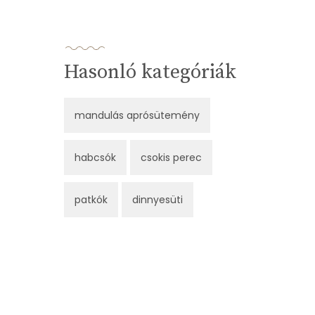
Hasonló kategóriák
mandulás aprósütemény
habcsók
csokis perec
patkók
dinnyesüti