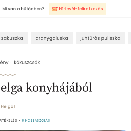
Mi van a hűtődben?
Hírlevél-feliratkozás
zakuszka
aranygaluska
juhtúrós puliszka
ény
kókuszcsók
elga konyhájából
Helga1
8
HOZZÁSZÓLÁS
RTÉKELÉS
•