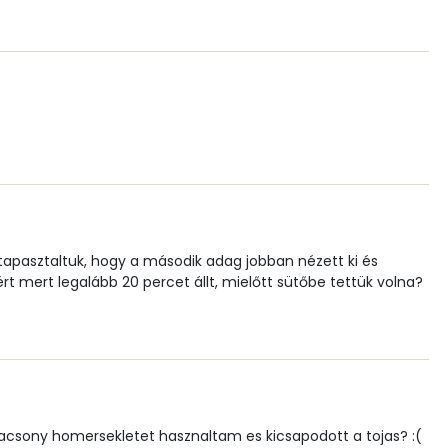
7 mg
7 mg
1 mg
20 mg
45 mg
30 mg
 tapasztaltuk, hogy a második adag jobban nézett ki és
ért mert legalább 20 percet állt, mielőtt sütőbe tettük volna?
0 mg
1 mg
alacsony homersekletet hasznaltam es kicsapodott a tojas? :(
26.7 g