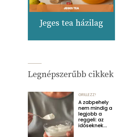
Jeges tea házilag
Legnépszerűbb cikkek
GRILLEZZ!
A zabpehely
nem mindig a
legjobb a
reggeli: az
időseknek...