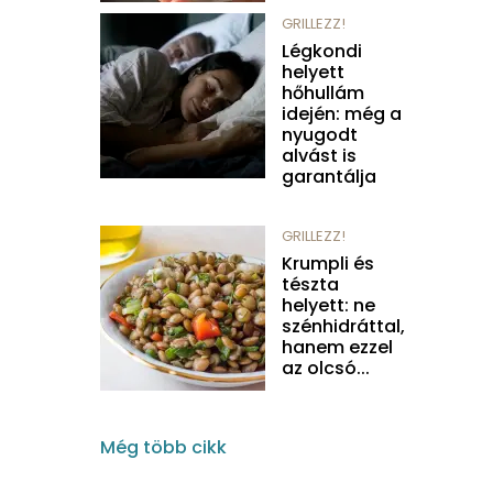
GRILLEZZ!
Légkondi
helyett
hőhullám
idején: még a
nyugodt
alvást is
garantálja
GRILLEZZ!
Krumpli és
tészta
helyett: ne
szénhidráttal,
hanem ezzel
az olcsó...
Még több cikk