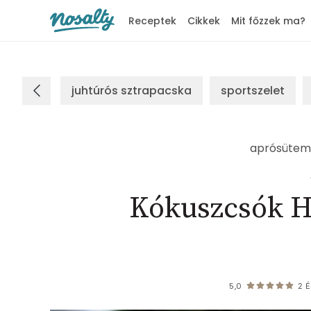
Receptek
Cikkek
Mit főzzek ma?
Nosalty
juhtúrós sztrapacska
sportszelet
aprósütem
Kókuszcsók H
5,0
2
É