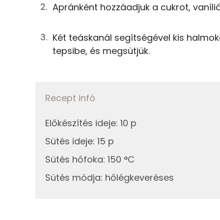
Apránként hozzáadjuk a cukrot, vaníliá
21g
porcukor
TOP ásványi anyagok
Két teáskanál segítségével kis halmok
1g
vaníliás cukor
tepsibe, és megsütjük.
Foszfor
0g
só
Nátrium
21g
kókuszreszelék
Magnézium
Recept infó
Összesen
Szelén
Előkészítés ideje
:
10 p
Kálcium
Sütés ideje
:
15 p
Sütés hőfoka
:
150 °C
Sütés módja
:
hőlégkeveréses
Fehérje
Összesen