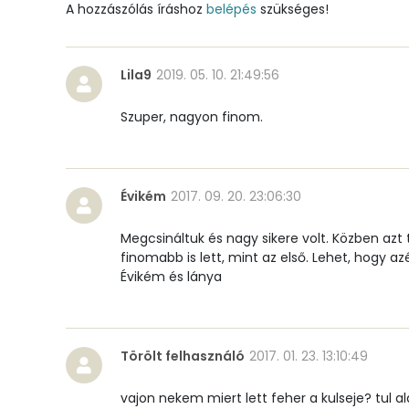
A hozzászólás íráshoz
belépés
szükséges!
Szelén
Kálcium
Lila9
2019. 05. 10. 21:49:56
Vas
Szuper, nagyon finom.
Magnézium
Foszfor
Évikém
2017. 09. 20. 23:06:30
Nátrium
Megcsináltuk és nagy sikere volt. Közben azt
finomabb is lett, mint az első. Lehet, hogy az
Réz
Évikém és lánya
Mangán
Törölt felhasználó
2017. 01. 23. 13:10:49
Szénhidrát
vajon nekem miert lett feher a kulseje? tul 
Összesen