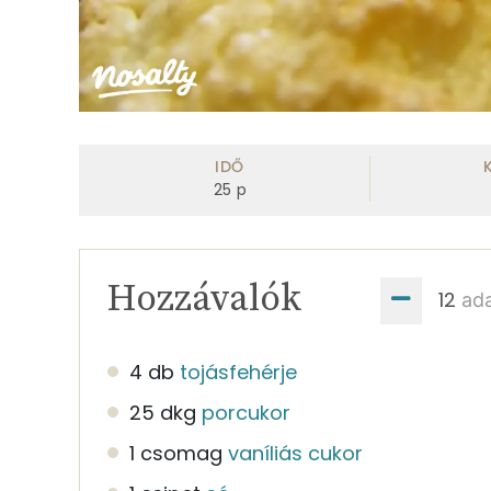
IDŐ
25
p
Hozzávalók
ad
4 db
tojásfehérje
25 dkg
porcukor
1 csomag
vaníliás cukor