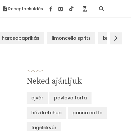
Receptbeküldés
harcsapaprikás
limoncello spritz
brassói sz
Neked ajánljuk
ajvár
pavlova torta
házi ketchup
panna cotta
fügelekvár