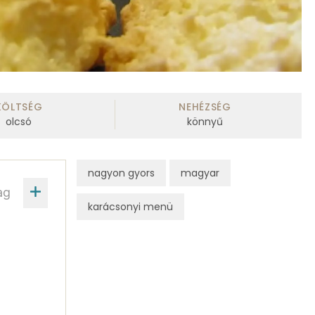
KÖLTSÉG
NEHÉZSÉG
olcsó
könnyű
nagyon gyors
magyar
ag
karácsonyi menü