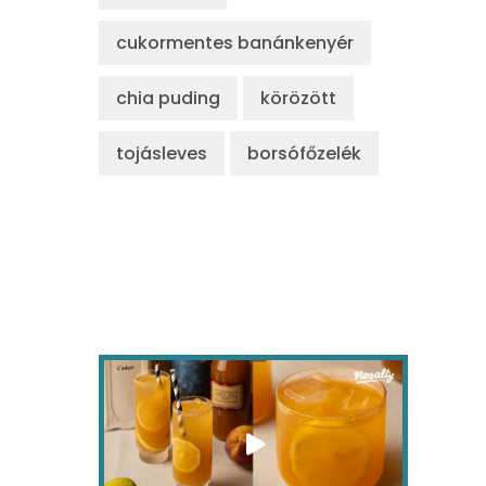
cukormentes banánkenyér
chia puding
körözött
tojásleves
borsófőzelék