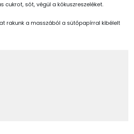
s cukrot, sót, végül a kókuszreszeléket.
81 kcal
TOP vitaminok
at rakunk a masszából a sütőpapírral kibélelt
3 kcal
Kolin:
0 kcal
C vitamin:
138 kcal
Niacin - B3 vitamin:
229 kcal
E vitamin:
Riboflavin - B2 vitamin:
2.9 g