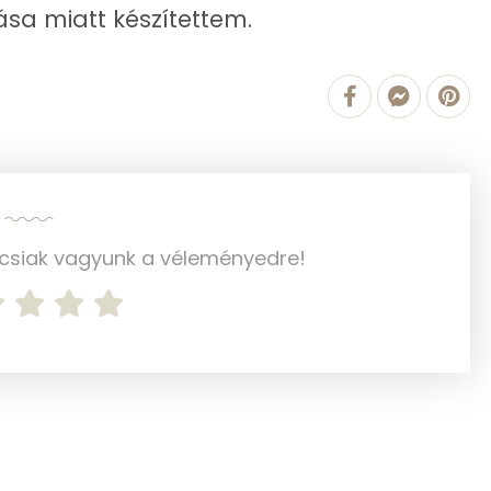
sa miatt készítettem.
13.5 g
12 g
1 g
0 g
ncsiak vagyunk a véleményedre!
0 mg
110.3 g
0 mg