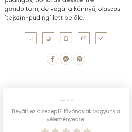
Ásványi anyagok
gondoltam, de végül a könnyű, olaszos
Összesen
415.4 g
"tejszín-puding" lett belőle.
Cink
1 mg
Szelén
4 mg
Kálcium
160 mg
Vas
0 mg
Magnézium
25 mg
Foszfor
145 mg
Nátrium
80 mg
Bevált ez a recept? Kíváncsiak vagyunk a
véleményedre!
Réz
0 mg