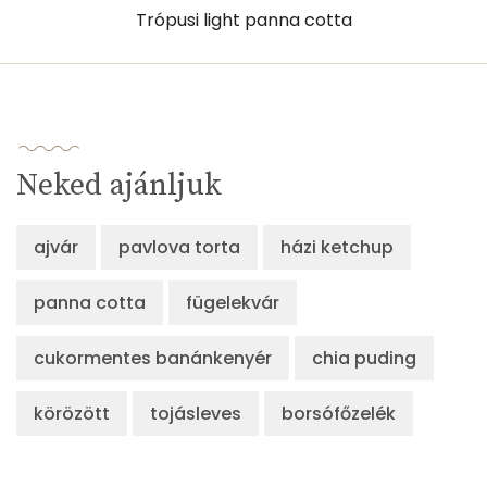
Trópusi light panna cotta
Összesen
278 kcal
Neked ajánljuk
ajvár
pavlova torta
házi ketchup
panna cotta
fügelekvár
cukormentes banánkenyér
chia puding
körözött
tojásleves
borsófőzelék