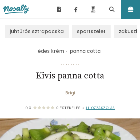
Nosalty
juhtúrós sztrapacska
sportszelet
zakuszk
édes krém
panna cotta
Kivis panna cotta
Brigi
1
HOZZÁSZÓLÁS
0,0
0
ÉRTÉKELÉS
•