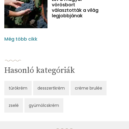
vörösbort
választották a világ
legjobbjának
Még több cikk
Hasonló kategóriák
túrókrém
desszertkrém
créme brulée
zselé
gyümölcskrém