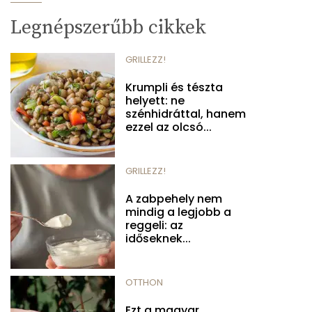
Legnépszerűbb cikkek
GRILLEZZ!
Krumpli és tészta
helyett: ne
szénhidráttal, hanem
ezzel az olcsó...
GRILLEZZ!
A zabpehely nem
mindig a legjobb a
reggeli: az
időseknek...
OTTHON
Ezt a magyar