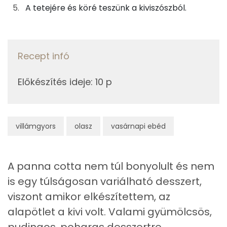
A tetejére és köré teszünk a kiviszószból.
Fehérje
Összesen
7.4 g
Recept infó
Előkészítés ideje
:
10 p
Zsír
Összesen
14.8 g
villámgyors
olasz
vasárnapi ebéd
Telített zsírsav
9 g
Egyszeresen telítetlen zsírsav:
4 g
A panna cotta nem túl bonyolult és nem
Többszörösen telítetlen zsírsav
1 g
is egy túlságosan variálható desszert,
viszont amikor elkészítettem, az
Koleszterin
44 mg
alapötlet a kivi volt. Valami gyümölcsös,
pudingos, poharas desszertre