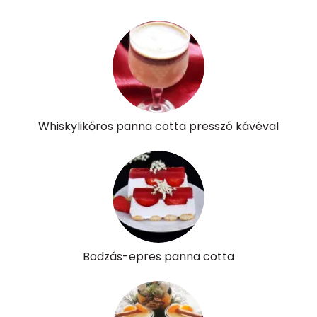
A vitamin (RAE):
124 micro
B6 vitamin:
0 mg
B12 Vitamin:
0 micro
E vitamin:
1 mg
Whiskylikőrös panna cotta presszó kávéval
C vitamin:
72 mg
D vitamin:
3 micro
K vitamin:
32 micro
Tiamin - B1 vitamin:
0 mg
Bodzás-epres panna cotta
Riboflavin - B2 vitamin:
0 mg
Niacin - B3 vitamin:
0 mg