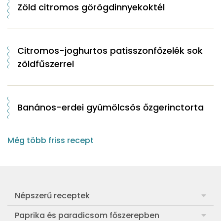
Zöld citromos görögdinnyekoktél
Citromos-joghurtos patisszonfőzelék sok
zöldfűszerrel
Banános-erdei gyümölcsös őzgerinctorta
Még több friss recept
Népszerű receptek
Frankfurti leves
Paprika és paradicsom főszerepben