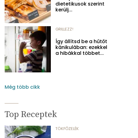
dietetikusok szerint
kerülj...
GRILLEZZ!
Így állítsd be a hűtőt
kánikulában: ezekkel
a hibákkal többet...
Még több cikk
Top Receptek
TÖKFŐZELÉK