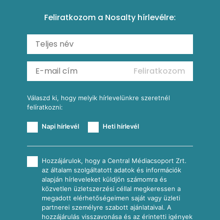
Amerikai palacsinta
Paprikás-juhtúrós hajtovány
Csirkés-kukoricás pite
Tésztareceptek
Feliratkozom a Nosalty hírlevélre:
Carbonara
Shakshuka
Mexikói húsleves kukorica salsával
Saláták
Ratatouille
Almás-kéksajtos kukoricasaláta
Köretek
Mexikói kukoricasaláta
Reggeli receptek
Feliratkozom
További receptkategóriák
Válaszd ki, hogy melyik hírlevelünkre szeretnél
felíratkozni:
Napi hírlevél
Heti hírlevél
Hozzájárulok, hogy a Central Médiacsoport Zrt.
az általam szolgáltatott adatok és információk
alapján hírleveleket küldjön számomra és
közvetlen üzletszerzési céllal megkeressen a
megadott elérhetőségeimen saját vagy üzleti
partnerei személyre szabott ajánlataival. A
hozzájárulás visszavonása és az érintetti igények