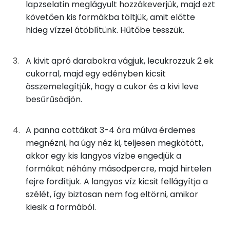
Kálcium
lapzselatin meglágyult hozzákeverjük, majd ezt
követően kis formákba töltjük, amit előtte
125g
főzőtejszín
164 kcal
Foszfor
hideg vízzel átöblítünk. Hűtőbe tesszük.
5g
vaníliás cukor
19 kcal
Nátrium
A kivit apró darabokra vágjuk, lecukrozzuk 2 ek
5g
cukor
19 kcal
Magnézium
cukorral, majd egy edényben kicsit
összemelegítjük, hogy a cukor és a kivi leve
Szelén
besűrűsödjön.
Kivis szószhoz
TOP vitaminok
100g
kivi
46 kcal
A panna cottákat 3-4 óra múlva érdemes
C vitamin:
megnézni, ha úgy néz ki, teljesen megkötött,
5g
cukor
19 kcal
akkor egy kis langyos vízbe engedjük a
Kolin:
formákat néhány másodpercre, majd hirtelen
Összesen
278 kcal
fejre fordítjuk. A langyos víz kicsit fellágyítja a
E vitamin:
szélét, így biztosan nem fog eltörni, amikor
Niacin - B3 vitamin:
kiesik a formából.
Riboflavin - B2 vitamin: