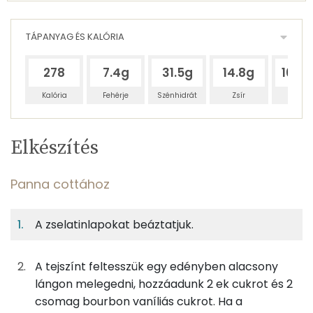
TÁPANYAG ÉS KALÓRIA
278
7.4g
31.5g
14.8g
165.
Kalória
Fehérje
Szénhidrát
Zsír
Víz
Egy
4
100
Elkészítés
adagban
adagban
grammban
TÁPANYAGTARTALOM
Panna cottához
3%
15%
7%
Egy
4
100
Fehérje
Szénhidrát
Zsír
adagban
adagban
grammban
A zselatinlapokat beáztatjuk.
Panna cottához
3%
15%
7%
75%
Fehérje
Szénhidrát
Zsír
Víz
A tejszínt feltesszük egy edényben alacsony
3g
lapzselatin
11 kcal
lángon melegedni, hozzáadunk 2 ek cukrot és 2
TOP ásványi anyagok
csomag bourbon vaníliás cukrot. Ha a
2g
víz
0 kcal