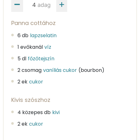
adag
Panna cottához
6 db
lapzselatin
1 evőkanál
víz
5 dl
főzőtejszín
2 csomag
vaníliás cukor
(bourbon)
2 ek
cukor
Kivis szószhoz
4 közepes db
kivi
2 ek
cukor