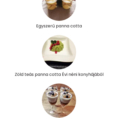
Pantoténsav - B5 vitamin:
0 mg
Folsav - B9-vitamin:
23 micro
Egyszerű panna cotta
Kolin:
29 mg
Retinol - A vitamin:
119 micro
α-karotin
0 micro
β-karotin
67 micro
Zöld teás panna cotta Évi néni konyhájából
β-crypt
0 micro
Likopin
0 micro
Lut-zea
93 micro