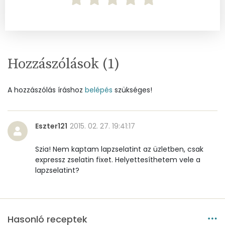
Mangán
0 mg
Szénhidrát
Hozzászólások (
1
)
Összesen
31.5 g
Cukor
27 mg
A hozzászólás íráshoz
belépés
szükséges!
Élelmi rost
2 mg
Eszter121
2015. 02. 27. 19:41:17
Víz
Szia! Nem kaptam lapzselatint az üzletben, csak
expressz zselatin fixet. Helyettesíthetem vele a
Összesen
165.8 g
lapzselatint?
Vitaminok
Összesen
0
Hasonló receptek