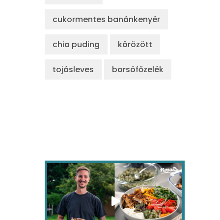
cukormentes banánkenyér
chia puding
körözött
tojásleves
borsófőzelék