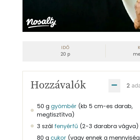
IDŐ
20
p
me
Hozzávalók
ad
50 g
gyömbér
(kb 5 cm-es darab,
megtisztítva)
3 szál
fenyérfű
(2-3 darabra vágva)
80 g
cukor
(vagy ennek a mennyiség