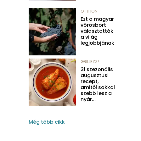
OTTHON
Ezt a magyar
vörösbort
választották
a világ
legjobbjának
GRILLEZZ!
31 szezonális
augusztusi
recept,
amitől sokkal
szebb lesz a
nyár...
Még több cikk