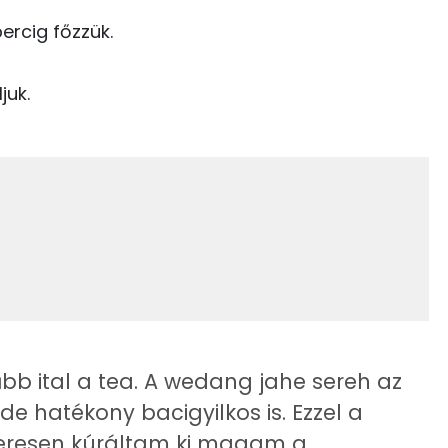
20 kcal
Zsír
Víz
ercig főzzük.
12 kcal
TOP vitaminok
juk.
155 kcal
Kolin:
0 kcal
C vitamin:
187 kcal
Niacin - B3 vitamin:
E vitamin:
B6 vitamin:
bb ital a tea. A wedang jahe sereh az
 hatékony bacigyilkos is. Ezzel a
0.7 g
ikeresen kúráltam ki magam a