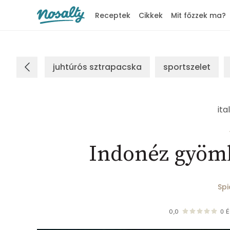
Receptek
Cikkek
Mit főzzek ma?
Nosalty
juhtúrós sztrapacska
sportszelet
ita
Indonéz gyömb
Sp
0,0
0
É