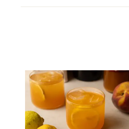
Összesen
Cukor
Élelmi rost
Víz
Összesen
Vitaminok
Összesen
A vitamin (RAE):
B6 vitamin: