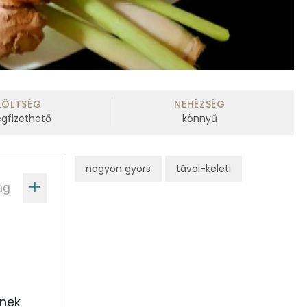
KÖLTSÉG
NEHÉZSÉG
gfizethető
könnyű
nagyon gyors
távol-keleti
ag
nek