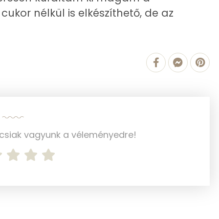
ukor nélkül is elkészíthető, de az
0.2 g
0 g
0 g
0 g
ncsiak vagyunk a véleményedre!
0 mg
77.2 g
0 mg