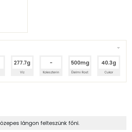
277.7g
-
500mg
40.3g
Víz
Koleszterin
Élelmi Rost
Cukor
 adagban
100 grammban
14%
0%
zénhidrát
Zsír
 adagban
100 grammban
özepes lángon felteszünk főni.
0%
85%