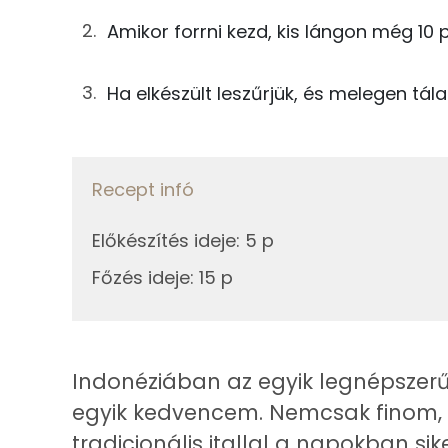
25g
gyömbér
Fehérje
Szénhidrát
Amikor forrni kezd, kis lángon még 10 p
18g
fenyérfű
TOP ásványi anyagok
Ha elkészült leszűrjük, és melegen tálal
40g
cukor
Foszfor
250g
víz
Magnézium
Recept infó
Összesen
Kálcium
Előkészítés ideje
:
5 p
Nátrium
Főzés ideje
:
15 p
Vas
Indonéziában az egyik legnépszerű
Fehérje
egyik kedvencem. Nemcsak finom, de
Összesen
tradicionális itallal a napokban s