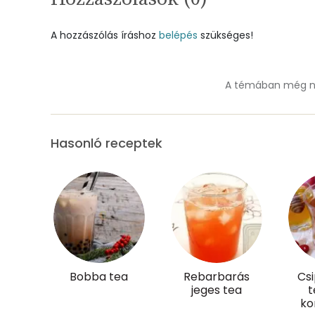
Szelén
A hozzászólás íráshoz
belépés
szükséges!
Kálcium
A témában még ne
Vas
Magnézium
Hasonló receptek
Foszfor
Nátrium
Réz
Mangán
Bobba tea
Rebarbarás
Cs
jeges tea
t
Szénhidrát
ko