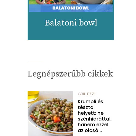
Balatoni bowl
Legnépszerűbb cikkek
GRILLEZZ!
Krumpli és
tészta
helyett: ne
szénhidráttal,
hanem ezzel
az olcsó...