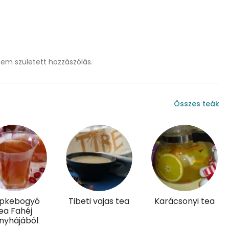
0 mg
20 mg
m született hozzászólás.
1 mg
20 mg
Összes teák
20 mg
14 mg
0 mg
1 mg
ipkebogyó
Tibeti vajas tea
Karácsonyi tea
ea Fahéj
nyhájából