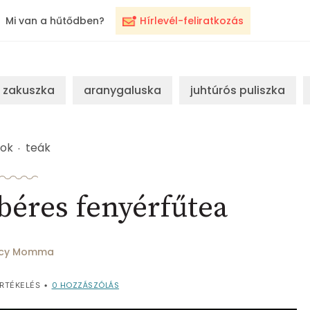
Mi van a hűtődben?
Hírlevél-feliratkozás
zakuszka
aranygaluska
juhtúrós puliszka
lok
teák
éres fenyérfűtea
icy Momma
0
HOZZÁSZÓLÁS
RTÉKELÉS
•