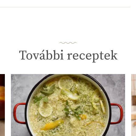
47.4 g
40 mg
1 mg
További receptek
277.7 g
0
0 micro
0 mg