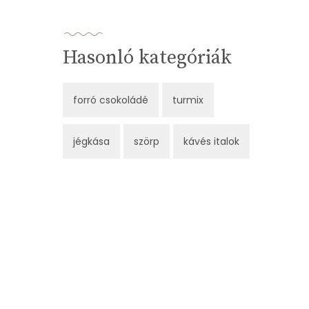
Hasonló kategóriák
forró csokoládé
turmix
jégkása
szörp
kávés italok