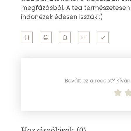
megfázásból. A tea természetesen c
Zsír
indonézek édesen isszák :)
Összesen
Telített zsírsav
Egyszeresen telítetlen zsírsav:
Többszörösen telítetlen zsírsav
Bevált ez a recept? Kívá
Koleszterin
Ásványi anyagok
Összesen
Cink
Hozzászólások (
0
)