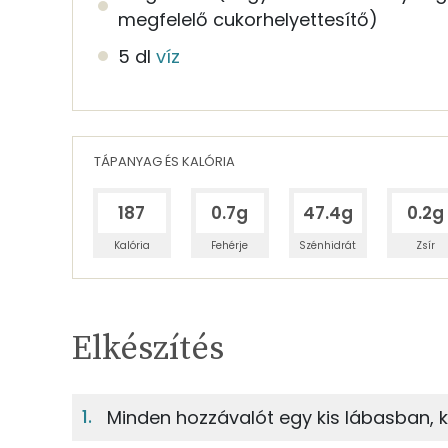
megfelelő cukorhelyettesítő)
5 dl
víz
TÁPANYAG ÉS KALÓRIA
187
0.7g
47.4g
0.2g
Kalória
Fehérje
Szénhidrát
Zsír
Egy adagban
2
TÁPANYAGTARTALOM
Elkészítés
0%
Fehérje
S
Egy adagban
2
Minden hozzávalót egy kis lábasban, k
0%
14%