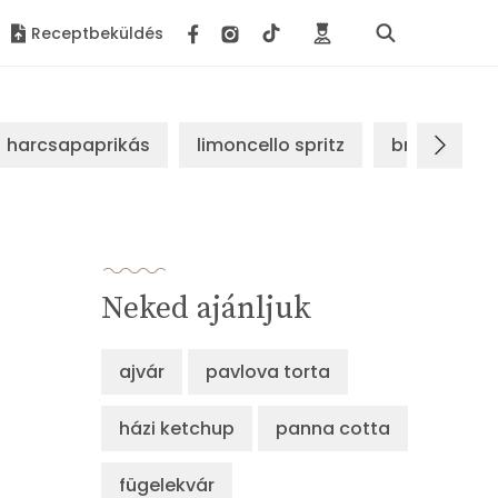
Receptbeküldés
harcsapaprikás
limoncello spritz
brassói sz
Neked ajánljuk
ajvár
pavlova torta
házi ketchup
panna cotta
fügelekvár