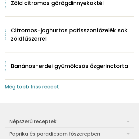
Zöld citromos görögdinnyekoktél
Citromos-joghurtos patisszonfőzelék sok
zöldfűszerrel
Banános-erdei gyümölcsös őzgerinctorta
Még több friss recept
Népszerű receptek
Frankfurti leves
Paprika és paradicsom főszerepben