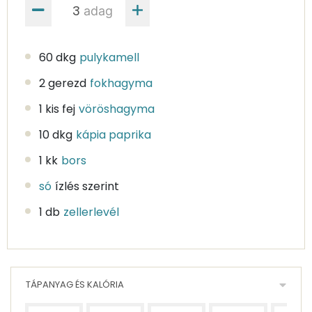
adag
60 dkg
pulykamell
2 gerezd
fokhagyma
1 kis fej
vöröshagyma
10 dkg
kápia paprika
1 kk
bors
só
ízlés szerint
1 db
zellerlevél
TÁPANYAG ÉS KALÓRIA