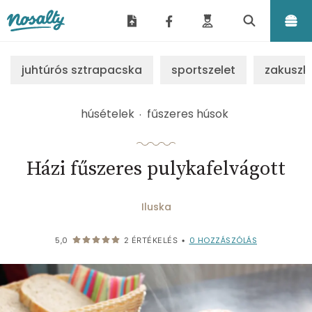
Nosalty
juhtúrós sztrapacska
sportszelet
zakuszk
húsételek
fűszeres húsok
Házi fűszeres pulykafelvágott
Iluska
0
HOZZÁSZÓLÁS
5,0
2
ÉRTÉKELÉS
•