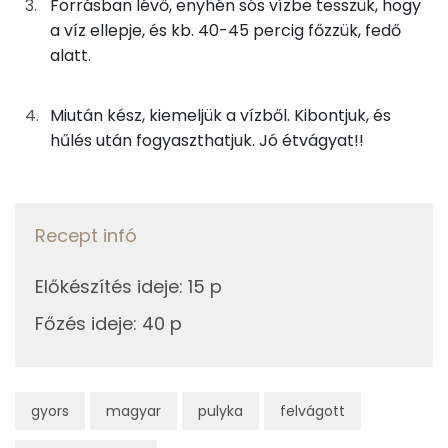
Forrásban lévő, enyhén sós vízbe tesszük, hogy
0g
bors
1 kcal
a víz ellepje, és kb. 40-45 percig főzzük, fedő
Szelén
0g
só
0 kcal
alatt.
Kálcium
0g
zellerlevél
0 kcal
Miután kész, kiemeljük a vízből. Kibontjuk, és
TOP vitaminok
hűlés után fogyaszthatjuk. Jó étvágyat!!
Összesen
331 kcal
C vitamin:
Niacin - B3 vitamin:
Recept infó
Kolin:
Előkészítés ideje
:
15 p
B6 vitamin:
Főzés ideje
:
40 p
β-karotin
gyors
magyar
pulyka
felvágott
Fehérje