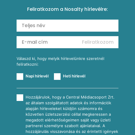
Paprikás-juhtúrós hajtovány
Csirkés-kukoricás pite
Tésztareceptek
Feliratkozom a Nosalty hírlevélre:
Carbonara
Shakshuka
Mexikói húsleves kukorica salsával
Saláták
Ratatouille
Almás-kéksajtos kukoricasaláta
Köretek
Mexikói kukoricasaláta
Reggeli receptek
Feliratkozom
További receptkategóriák
Válaszd ki, hogy melyik hírlevelünkre szeretnél
felíratkozni:
Napi hírlevél
Heti hírlevél
Hozzájárulok, hogy a Central Médiacsoport Zrt.
az általam szolgáltatott adatok és információk
alapján hírleveleket küldjön számomra és
közvetlen üzletszerzési céllal megkeressen a
megadott elérhetőségeimen saját vagy üzleti
partnerei személyre szabott ajánlataival. A
hozzájárulás visszavonása és az érintetti igények