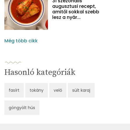
31 szezonális
augusztusi recept,
amitől sokkal szebb
lesz a nyár...
Még több cikk
Hasonló kategóriák
fasírt
tokány
velő
sült karaj
göngyölt hús