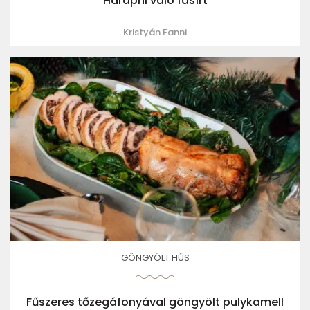
Harapni való fasírt
Kristyán Fanni
GÖNGYÖLT HÚS
Fűszeres tőzegáfonyával göngyölt pulykamell