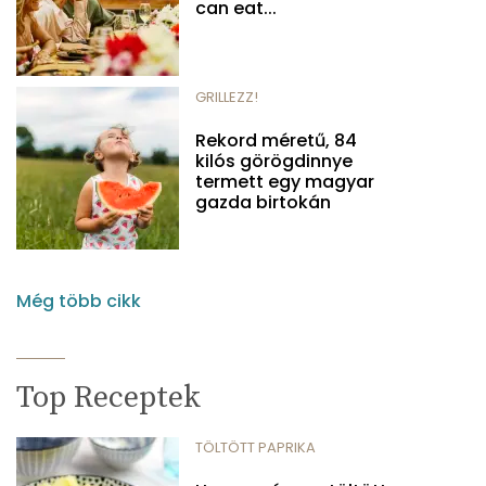
can eat...
GRILLEZZ!
Rekord méretű, 84
kilós görögdinnye
termett egy magyar
gazda birtokán
Még több cikk
Top Receptek
TÖLTÖTT PAPRIKA