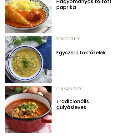
Hagyományos töltött
paprika
TÖKFŐZELÉK
Egyszerű tökfőzelék
GULYÁSLEVES
Tradicionális
gulyásleves