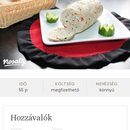
IDŐ
KÖLTSÉG
NEHÉZSÉG
55
p
megfizethető
könnyű
Hozzávalók