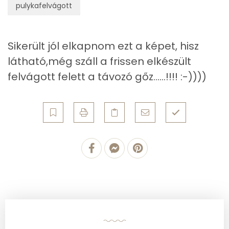
Összesen
44.4 g
pulykafelvágott
Zsír
Sikerült jól elkapnom ezt a képet, hisz
látható,még száll a frissen elkészült
Összesen
14.2 g
felvágott felett a távozó gőz......!!!! :-))))
Telített zsírsav
4 g
Egyszeresen telítetlen zsírsav:
5 g
Többszörösen telítetlen zsírsav
3 g
Koleszterin
130 mg
Ásványi anyagok
Összesen
648.2 g