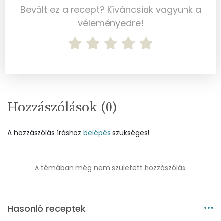
Cink
3 mg
Bevált ez a recept? Kíváncsiak vagyunk a
véleményedre!
Szelén
45 mg
Kálcium
36 mg
Vas
3 mg
Magnézium
54 mg
Hozzászólások (
0
)
Foszfor
387 mg
A hozzászólás íráshoz
belépés
szükséges!
Nátrium
120 mg
Réz
0 mg
A témában még nem született hozzászólás.
Mangán
0 mg
Hasonló receptek
Szénhidrát