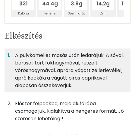
331
44.4g
3.9g
14.2g
179.
Kalória
Fehérje
Szénhidrát
Zsír
Víz
Egy
3
100
Elkészítés
adagban
adagban
grammban
TÁPANYAGTARTALOM
A pulykamellet mosás után ledaráljuk. A sóval,
18%
2%
6%
Egy
3
100
Fehérje
Szénhidrát
Zsír
adagban
adagban
grammban
borssal, tört fokhagymával, reszelt
vöröshagymával, apróra vágott zellerlevéllel,
apró kockákra vágott piros paprikával
18%
2%
6%
74%
200g
pulykamell
314 kcal
Fehérje
Szénhidrát
Zsír
Víz
alaposan összekeverjük.
TOP ásványi anyagok
2g
fokhagyma
3 kcal
Először folpackba, majd alufóliába
Foszfor
17g
vöröshagyma
6 kcal
csomagoljuk, kialakítva a hengeres formát. Jó
szorosan lehetőleg!!
Nátrium
33g
kápia paprika
7 kcal
Magnézium