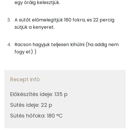
Szelén
egy óráig kelesztjük.
31g
joghurt
19 kcal
Magnézium
A sütőt előmelegítjük 180 fokra, es 22 percig
Összesen
405 kcal
sütjük a kenyeret.
TOP vitaminok
Kolin:
Racson hagyjuk teljesen kihűlni (ha addig nem
fogy el:) )
Niacin - B3 vitamin:
E vitamin:
Tiamin - B1 vitamin:
Recept infó
Riboflavin - B2 vitamin:
Előkészítés ideje
:
135 p
Sütés ideje
:
22 p
Fehérje
Sütés hőfoka
:
180 °C
Összesen
14.2 g