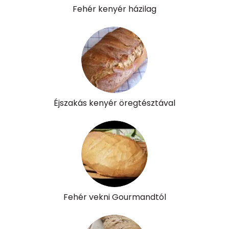
Fehér kenyér házilag
E vitamin:
1 mg
C vitamin:
0 mg
D vitamin:
11 micro
K vitamin:
1 micro
Éjszakás kenyér öregtésztával
Tiamin - B1 vitamin:
0 mg
Riboflavin - B2 vitamin:
0 mg
Niacin - B3 vitamin:
2 mg
Pantoténsav - B5 vitamin:
0 mg
Fehér vekni Gourmandtól
Folsav - B9-vitamin:
95 micro