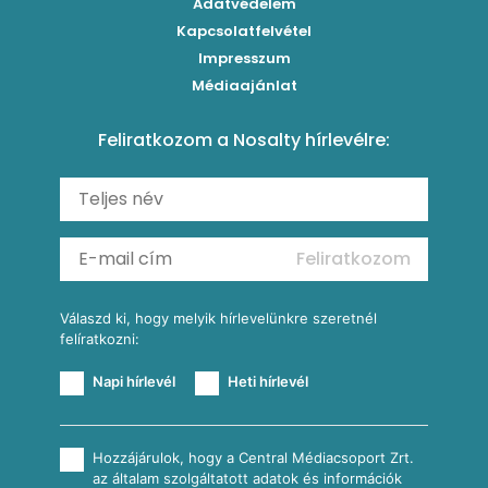
Adatvédelem
Brassói
Szaftos paprikás csirke
Kapcsolatfelvétel
Kukoricás-újhagymás lepény
Levesek
Impresszum
Roston csirkemell
Sült paprikás alfredo
Kukoricás tortilla
Torták
Médiaajánlat
Amerikai palacsinta
Paprikás-juhtúrós hajtovány
Csirkés-kukoricás pite
Tésztareceptek
Feliratkozom a Nosalty hírlevélre:
Carbonara
Shakshuka
Mexikói húsleves kukorica salsával
Saláták
Ratatouille
Almás-kéksajtos kukoricasaláta
Köretek
Mexikói kukoricasaláta
Reggeli receptek
Feliratkozom
További receptkategóriák
Válaszd ki, hogy melyik hírlevelünkre szeretnél
felíratkozni:
Napi hírlevél
Heti hírlevél
Hozzájárulok, hogy a Central Médiacsoport Zrt.
az általam szolgáltatott adatok és információk