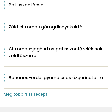
Patisszontócsni
Zöld citromos görögdinnyekoktél
Citromos-joghurtos patisszonfőzelék sok
zöldfűszerrel
Banános-erdei gyümölcsös őzgerinctorta
Még több friss recept