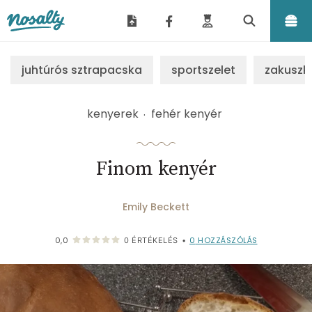
Nosalty
juhtúrós sztrapacska
sportszelet
zakuszk
kenyerek
fehér kenyér
Finom kenyér
Emily Beckett
0
HOZZÁSZÓLÁS
0,0
0
ÉRTÉKELÉS
•