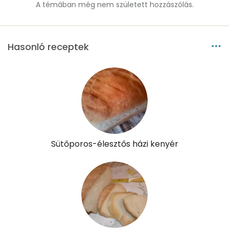
A témában még nem született hozzászólás.
Cukor
2 mg
Élelmi rost
3 mg
Hasonló receptek
Víz
Összesen
49.5 g
Vitaminok
Sütőporos-élesztős házi kenyér
Összesen
0
A vitamin (RAE):
71 micro
B6 vitamin:
0 mg
B12 Vitamin:
0 micro