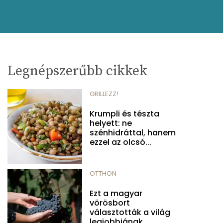
Legnépszerűbb cikkek
GRILLEZZ!
Krumpli és tészta
helyett: ne
szénhidráttal, hanem
ezzel az olcsó...
OTTHON
Ezt a magyar
vörösbort
választották a világ
legjobbjának