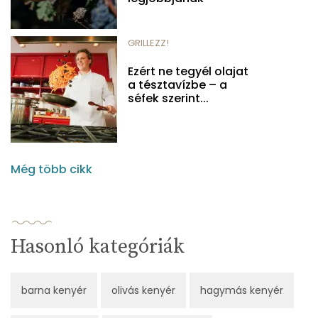
GRILLEZZ!
Ezért ne tegyél olajat
a tésztavízbe – a
séfek szerint...
Még több cikk
Hasonló kategóriák
barna kenyér
olivás kenyér
hagymás kenyér