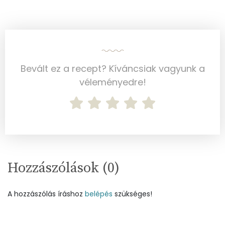
Szelén
39 mg
Kálcium
60 mg
Vas
1 mg
Bevált ez a recept? Kíváncsiak vagyunk a
Magnézium
29 mg
véleményedre!
Foszfor
156 mg
Nátrium
810 mg
Réz
0 mg
Hozzászólások (
0
)
Mangán
1 mg
A hozzászólás íráshoz
belépés
szükséges!
Szénhidrát
Összesen
66 g