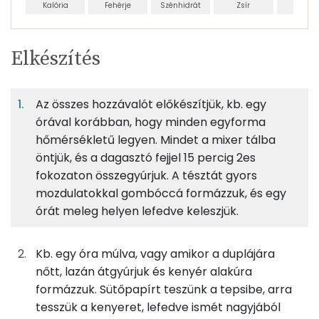
Kalória
Fehérje
Szénhidrát
Zsír
Víz
Egy
4
100
Elkészítés
adagban
adagban
grammban
TÁPANYAGTARTALOM
Az összes hozzávalót előkészítjük, kb. egy
10%
47%
6%
Egy
4
100
Fehérje
Szénhidrát
Zsír
adagban
adagban
grammban
órával korábban, hogy minden egyforma
hőmérsékletű legyen. Mindet a mixer tálba
öntjük, és a dagasztó fejjel 15 percig 2es
10%
47%
6%
36%
88g
kenyérliszt bl80
316 kcal
Fehérje
Szénhidrát
Zsír
Víz
fokozaton összegyúrjuk. A tésztát gyors
mozdulatokkal gombóccá formázzuk, és egy
TOP ásványi anyagok
3g
instant élesztő
8 kcal
órát meleg helyen lefedve keleszjük.
Nátrium
2g
só
0 kcal
Kb. egy óra múlva, vagy amikor a duplájára
Foszfor
14g
tojás
17 kcal
nőtt, lazán átgyúrjuk és kenyér alakúra
formázzuk. Sütőpapírt teszünk a tepsibe, arra
Kálcium
6g
vaj
45 kcal
tesszük a kenyeret, lefedve ismét nagyjából