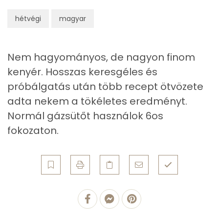
Zsír
hétvégi
magyar
Összesen
8.9 g
Nem hagyományos, de nagyon finom
Telített zsírsav
4 g
kenyér. Hosszas keresgéles és
Egyszeresen telítetlen zsírsav:
2 g
próbálgatás után több recept ötvözete
adta nekem a tökéletes eredményt.
Többszörösen telítetlen zsírsav
1 g
Normál gázsütőt használok 6os
fokozaton.
Koleszterin
63 mg
Ásványi anyagok
Összesen
1098.1 g
Cink
1 mg