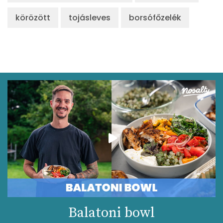
körözött
tojásleves
borsófőzelék
Balatoni bowl