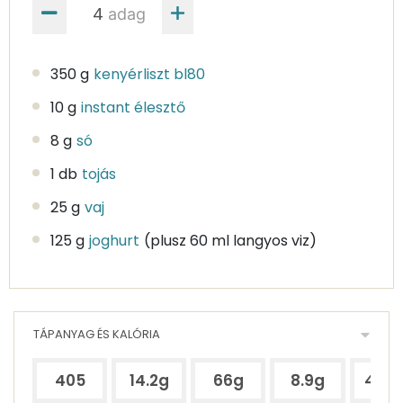
adag
350 g
kenyérliszt bl80
10 g
instant élesztő
8 g
só
1 db
tojás
25 g
vaj
125 g
joghurt
(plusz 60 ml langyos viz)
TÁPANYAG ÉS KALÓRIA
405
14.2g
66g
8.9g
49.5