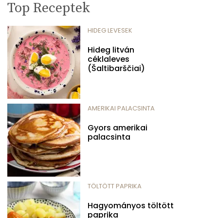
Top Receptek
HIDEG LEVESEK
Hideg litván
céklaleves
(Šaltibarščiai)
AMERIKAI PALACSINTA
Gyors amerikai
palacsinta
TÖLTÖTT PAPRIKA
Hagyományos töltött
paprika