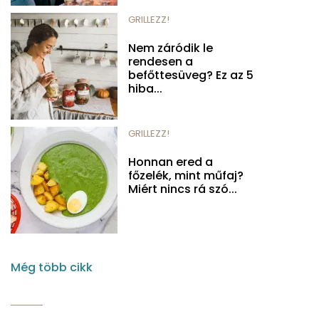
GRILLEZZ!
Nem záródik le
rendesen a
befőttesüveg? Ez az 5
hiba...
GRILLEZZ!
Honnan ered a
főzelék, mint műfaj?
Miért nincs rá szó...
Még több cikk