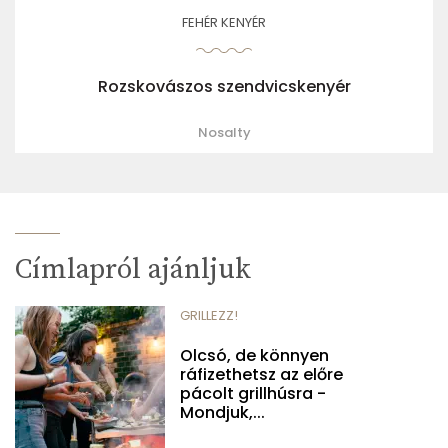
FEHÉR KENYÉR
Rozskovászos szendvicskenyér
Nosalty
Címlapról ajánljuk
GRILLEZZ!
Olcsó, de könnyen
ráfizethetsz az előre
pácolt grillhúsra -
Mondjuk,...