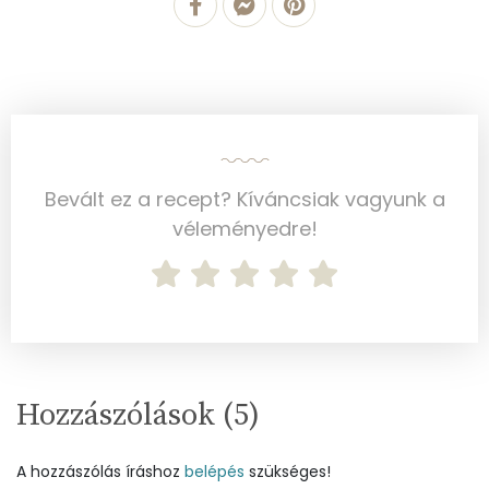
Összesen
692.6 g
Cink
1 mg
Szelén
25 mg
Kálcium
168 mg
Bevált ez a recept? Kíváncsiak vagyunk a
véleményedre!
Vas
1 mg
Magnézium
17 mg
Foszfor
297 mg
Nátrium
183 mg
Hozzászólások (
5
)
Réz
0 mg
A hozzászólás íráshoz
belépés
szükséges!