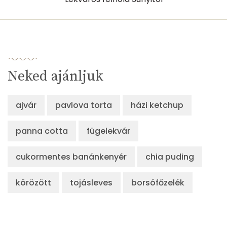
Összesen
571 kcal
Neked ajánljuk
ajvár
pavlova torta
házi ketchup
panna cotta
fügelekvár
cukormentes banánkenyér
chia puding
körözött
tojásleves
borsófőzelék