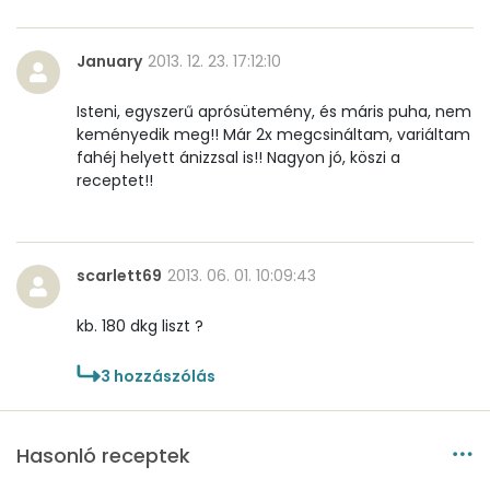
Mangán
0 mg
January
2013. 12. 23. 17:12:10
Szénhidrát
Isteni, egyszerű aprósütemény, és máris puha, nem
Összesen
70.1 g
keményedik meg!! Már 2x megcsináltam, variáltam
fahéj helyett ánizzsal is!! Nagyon jó, köszi a
Cukor
24 mg
receptet!!
Élelmi rost
2 mg
scarlett69
2013. 06. 01. 10:09:43
Víz
kb. 180 dkg liszt ?
Összesen
25.8 g
3
hozzászólás
Vitaminok
Összesen
0
Hasonló receptek