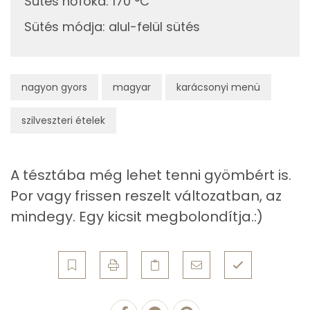
Sütés hőfoka
:
170 °C
Sütés módja
:
alul-felül sütés
Fehérje
Összesen
8.3 g
nagyon gyors
magyar
karácsonyi menü
Zsír
szilveszteri ételek
Összesen
29 g
Telített zsírsav
6 g
A tésztába még lehet tenni gyömbért is.
Por vagy frissen reszelt változatban, az
Egyszeresen telítetlen zsírsav:
14 g
mindegy. Egy kicsit megbolondítja.:)
Többszörösen telítetlen zsírsav
9 g
Koleszterin
60 mg
Ásványi anyagok