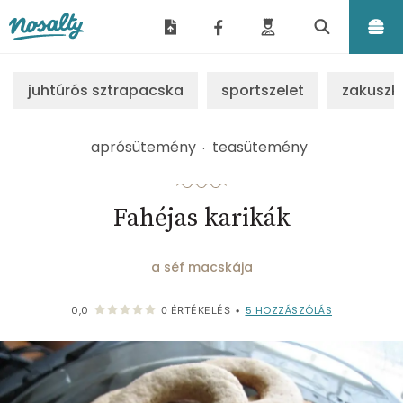
Nosalty
juhtúrós sztrapacska
sportszelet
zakuszk
aprósütemény
teasütemény
Fahéjas karikák
a séf macskája
5
HOZZÁSZÓLÁS
0,0
0
ÉRTÉKELÉS
•