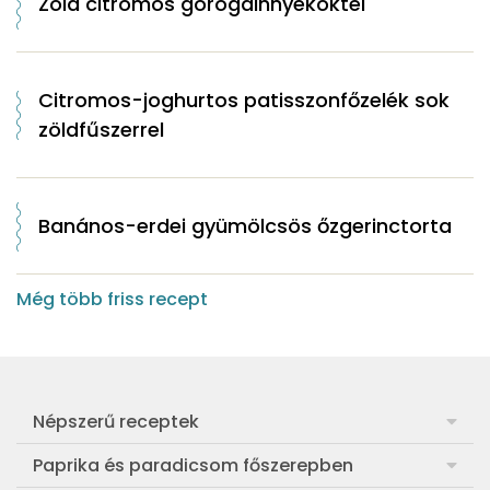
Zöld citromos görögdinnyekoktél
Citromos-joghurtos patisszonfőzelék sok
zöldfűszerrel
Banános-erdei gyümölcsös őzgerinctorta
Még több friss recept
Népszerű receptek
Frankfurti leves
Paprika és paradicsom főszerepben