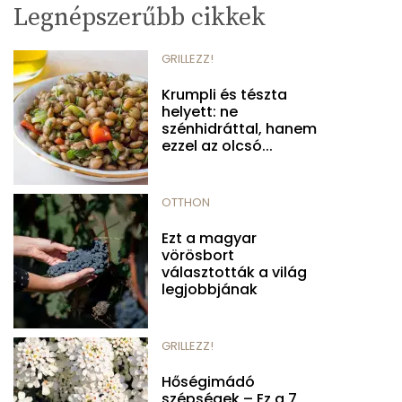
Legnépszerűbb cikkek
GRILLEZZ!
Krumpli és tészta
helyett: ne
szénhidráttal, hanem
ezzel az olcsó...
OTTHON
Ezt a magyar
vörösbort
választották a világ
legjobbjának
GRILLEZZ!
Hőségimádó
szépségek – Ez a 7