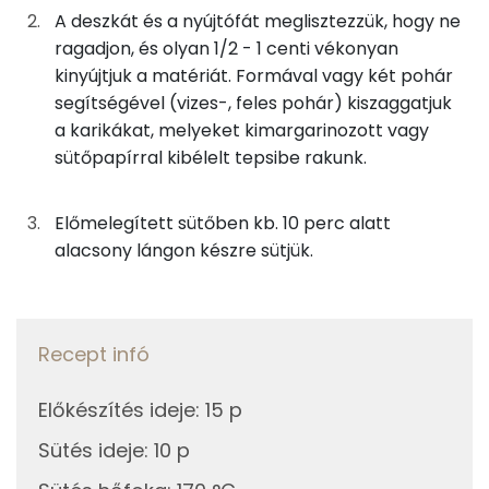
A deszkát és a nyújtófát meglisztezzük, hogy ne
Nátrium
2g
sütőpor
1 kcal
ragadjon, és olyan 1/2 - 1 centi vékonyan
kinyújtjuk a matériát. Formával vagy két pohár
Kálcium
3g
vaníliás cukor
13 kcal
segítségével (vizes-, feles pohár) kiszaggatjuk
Szelén
a karikákat, melyeket kimargarinozott vagy
18g
tojás
23 kcal
sütőpapírral kibélelt tepsibe rakunk.
Magnézium
0g
fahéj
0 kcal
Előmelegített sütőben kb. 10 perc alatt
TOP vitaminok
0g
szegfűszeg
0 kcal
alacsony lángon készre sütjük.
Kolin:
1g
citromhéj
0 kcal
E vitamin:
Recept infó
Összesen
571 kcal
C vitamin:
Előkészítés ideje
:
15 p
Niacin - B3 vitamin:
Sütés ideje
:
10 p
A vitamin (RAE):