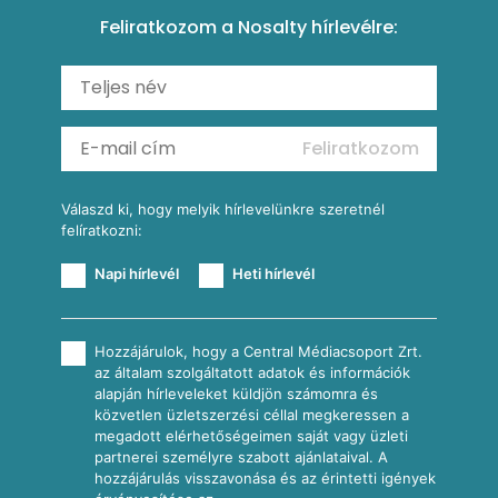
Tésztareceptek
Feliratkozom a Nosalty hírlevélre:
Carbonara
Shakshuka
Mexikói húsleves kukorica salsával
Saláták
Ratatouille
Almás-kéksajtos kukoricasaláta
Köretek
Mexikói kukoricasaláta
Reggeli receptek
Feliratkozom
További receptkategóriák
Válaszd ki, hogy melyik hírlevelünkre szeretnél
felíratkozni:
Napi hírlevél
Heti hírlevél
Hozzájárulok, hogy a Central Médiacsoport Zrt.
az általam szolgáltatott adatok és információk
alapján hírleveleket küldjön számomra és
közvetlen üzletszerzési céllal megkeressen a
megadott elérhetőségeimen saját vagy üzleti
partnerei személyre szabott ajánlataival. A
hozzájárulás visszavonása és az érintetti igények