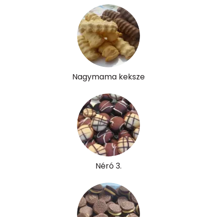
A vitamin (RAE):
299 micro
B6 vitamin:
0 mg
B12 Vitamin:
0 micro
E vitamin:
3 mg
Nagymama keksze
C vitamin:
1 mg
D vitamin:
13 micro
K vitamin:
31 micro
Tiamin - B1 vitamin:
0 mg
Néró 3.
Riboflavin - B2 vitamin:
0 mg
Niacin - B3 vitamin:
1 mg