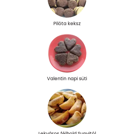
Pantoténsav - B5 vitamin:
0 mg
Folsav - B9-vitamin:
24 micro
Pilóta keksz
Kolin:
58 mg
Retinol - A vitamin:
282 micro
α-karotin
0 micro
β-karotin
203 micro
Valentin napi süti
β-crypt
2 micro
Likopin
0 micro
Lut-zea
92 micro
Lekváros félhold Sunyitól