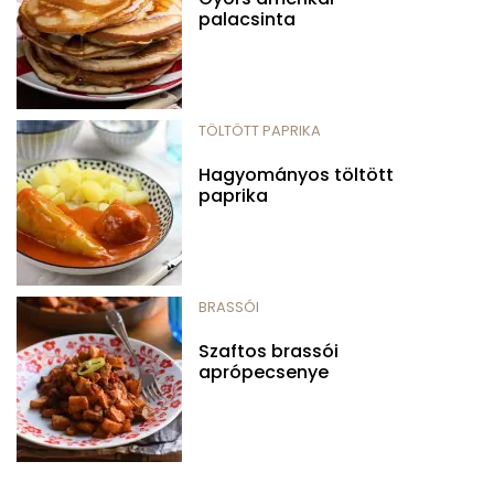
palacsinta
TÖLTÖTT PAPRIKA
Hagyományos töltött
paprika
BRASSÓI
Szaftos brassói
aprópecsenye