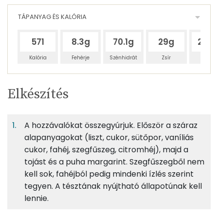
TÁPANYAG ÉS KALÓRIA
571
8.3g
70.1g
29g
25.8
Kalória
Fehérje
Szénhidrát
Zsír
Víz
Egy
3
100
Elkészítés
adagban
adagban
grammban
TÁPANYAGTARTALOM
A hozzávalókat összegyúrjuk. Először a száraz
6%
53%
22%
Egy
3
100
Fehérje
Szénhidrát
Zsír
adagban
adagban
grammban
alapanyagokat (liszt, cukor, sütőpor, vaníliás
cukor, fahéj, szegfűszeg, citromhéj), majd a
tojást és a puha margarint. Szegfűszegből nem
6%
53%
22%
20%
33g
margarin
239 kcal
Fehérje
Szénhidrát
Zsír
Víz
kell sok, fahéjból pedig mindenki ízlés szerint
tegyen. A tésztának nyújtható állapotúnak kell
TOP ásványi anyagok
60g
finomliszt
218 kcal
lennie.
Foszfor
20g
porcukor
77 kcal