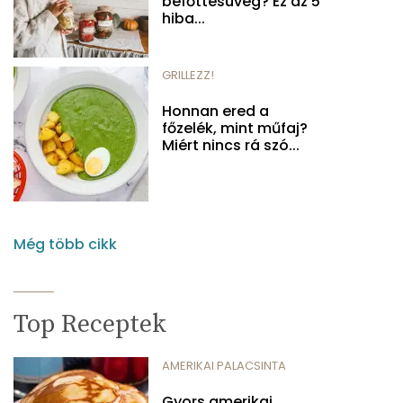
befőttesüveg? Ez az 5
hiba...
GRILLEZZ!
Honnan ered a
főzelék, mint műfaj?
Miért nincs rá szó...
Még több cikk
Top Receptek
AMERIKAI PALACSINTA
Gyors amerikai