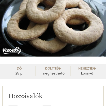
IDŐ
KÖLTSÉG
NEHÉZSÉG
25
p
megfizethető
könnyű
Hozzávalók