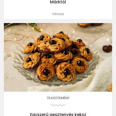
Márktól
Vénusz
TEASÜTEMÉNY
Egyszerű gesztenyés keksz