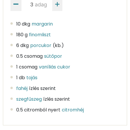
adag
10 dkg
margarin
180 g
finomliszt
6 dkg
porcukor
(kb.)
0.5 csomag
sütőpor
1 csomag
vaníliás cukor
1 db
tojás
fahéj
ízlés szerint
szegfűszeg
ízlés szerint
0.5 citromból nyert
citromhéj