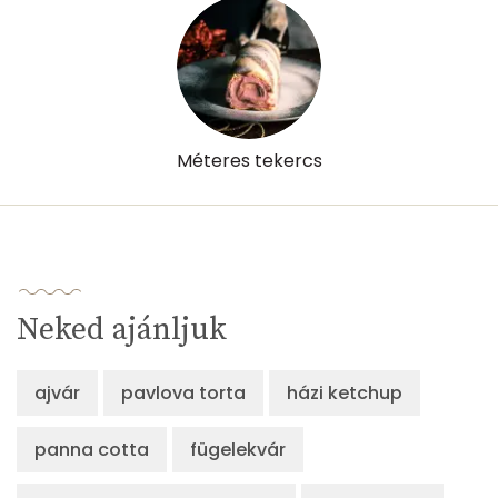
Méteres tekercs
Neked ajánljuk
ajvár
pavlova torta
házi ketchup
panna cotta
fügelekvár