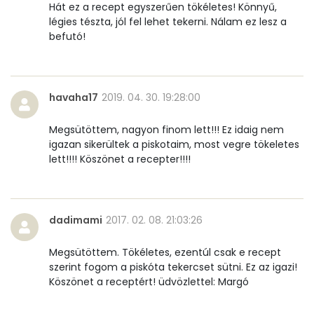
Hát ez a recept egyszerűen tökéletes! Könnyű,
C vitamin:
4 mg
légies tészta, jól fel lehet tekerni. Nálam ez lesz a
befutó!
D vitamin:
40 micro
K vitamin:
0 micro
havaha17
2019. 04. 30. 19:28:00
Tiamin - B1 vitamin:
0 mg
Megsütöttem, nagyon finom lett!!! Ez idaig nem
Riboflavin - B2 vitamin:
0 mg
igazan sikerültek a piskotaim, most vegre tökeletes
lett!!!! Köszönet a recepter!!!!
Niacin - B3 vitamin:
1 mg
Pantoténsav - B5 vitamin:
0 mg
dadimami
2017. 02. 08. 21:03:26
Folsav - B9-vitamin:
40 micro
Megsütöttem. Tökéletes, ezentúl csak e recept
szerint fogom a piskóta tekercset sütni. Ez az igazi!
Kolin:
151 mg
Köszönet a receptért! üdvözlettel: Margó
Retinol - A vitamin:
77 micro