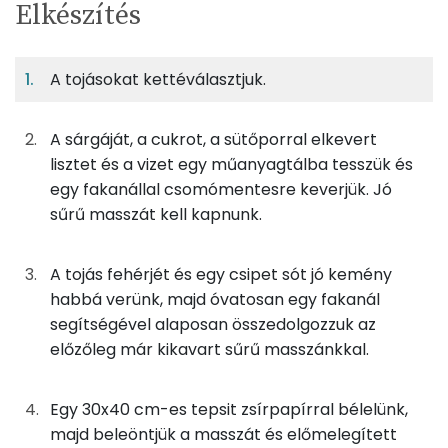
Egy
4
100
Elkészítés
adagban
adagban
grammban
TÁPANYAGTARTALOM
A tojásokat kettéválasztjuk.
5%
56%
2%
Egy
4
100
Fehérje
Szénhidrát
Zsír
adagban
adagban
grammban
A sárgáját, a cukrot, a sütőporral elkevert
5%
56%
2%
36%
lisztet és a vizet egy műanyagtálba tesszük és
50g
finomliszt
182 kcal
Fehérje
Szénhidrát
Zsír
Víz
egy fakanállal csomómentesre keverjük. Jó
TOP ásványi anyagok
50g
cukor
194 kcal
sűrű masszát kell kapnunk.
Foszfor
55g
tojás
69 kcal
A tojás fehérjét és egy csipet sót jó kemény
Nátrium
habbá verünk, majd óvatosan egy fakanál
0g
sütőpor
0 kcal
segítségével alaposan összedolgozzuk az
Kálcium
előzőleg már kikavart sűrű masszánkkal.
20g
víz
0 kcal
Szelén
40g
sárgabaracklekvár
111 kcal
Egy 30x40 cm-es tepsit zsírpapírral bélelünk,
Magnézium
majd beleöntjük a masszát és előmelegített