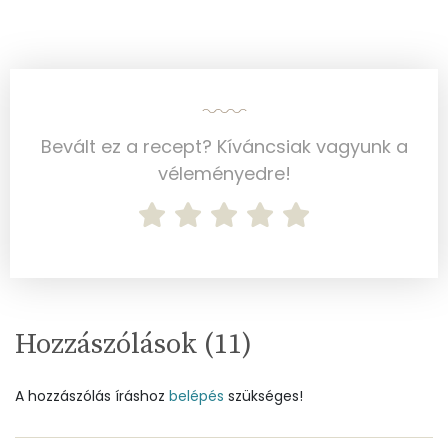
Vas
2 mg
Magnézium
19 mg
Foszfor
157 mg
Bevált ez a recept? Kíváncsiak vagyunk a
véleményedre!
Nátrium
84 mg
Réz
0 mg
Mangán
0 mg
Szénhidrát
Hozzászólások (
11
)
Összesen
116 g
A hozzászólás íráshoz
belépés
szükséges!
Cukor
70 mg