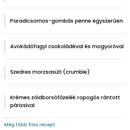
Paradicsomos-gombás penne egyszerűen
Avokádófagyi csokoládéval és mogyoróval
Szedres morzsasüti (crumble)
Krémes zöldborsófőzelék ropogós rántott
párizsival
Még több friss recept