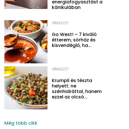
energiafogyasztást a
kánikulában
GRILLEZZ!
Go West! – 7 kiváló
étterem, sörház és
kisvendéglő, ha...
GRILLEZZ!
Krumpli és tészta
helyett: ne
szénhidráttal, hanem
ezzel az olcsó...
Még több cikk