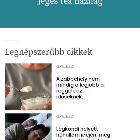
Jeges tea házilag
Legnépszerűbb cikkek
GRILLEZZ!
A zabpehely nem
mindig a legjobb a
reggeli: az
időseknek...
GRILLEZZ!
Légkondi helyett
hőhullám idején: még