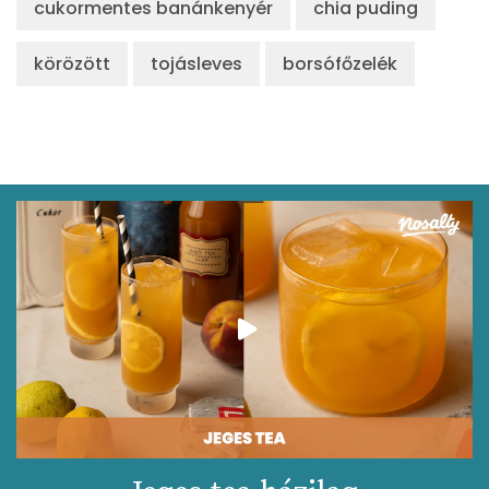
cukormentes banánkenyér
chia puding
körözött
tojásleves
borsófőzelék