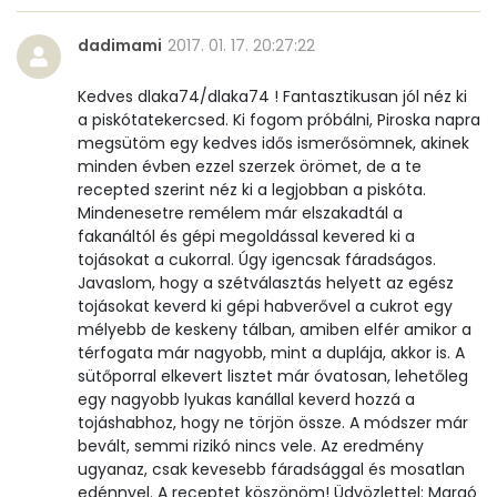
α-karotin
0 micro
dadimami
2017. 01. 17. 20:27:22
β-karotin
0 micro
Kedves dlaka74/dlaka74 ! Fantasztikusan jól néz ki
a piskótatekercsed. Ki fogom próbálni, Piroska napra
β-crypt
4 micro
megsütöm egy kedves idős ismerősömnek, akinek
minden évben ezzel szerzek örömet, de a te
Likopin
0 micro
recepted szerint néz ki a legjobban a piskóta.
Mindenesetre remélem már elszakadtál a
Lut-zea
252 micro
fakanáltól és gépi megoldással kevered ki a
tojásokat a cukorral. Úgy igencsak fáradságos.
Javaslom, hogy a szétválasztás helyett az egész
tojásokat keverd ki gépi habverővel a cukrot egy
Összesen
556 kcal
mélyebb de keskeny tálban, amiben elfér amikor a
térfogata már nagyobb, mint a duplája, akkor is. A
sütőporral elkevert lisztet már óvatosan, lehetőleg
egy nagyobb lyukas kanállal keverd hozzá a
tojáshabhoz, hogy ne törjön össze. A módszer már
bevált, semmi rizikó nincs vele. Az eredmény
ugyanaz, csak kevesebb fáradsággal és mosatlan
edénnyel. A receptet köszönöm! Üdvözlettel: Margó