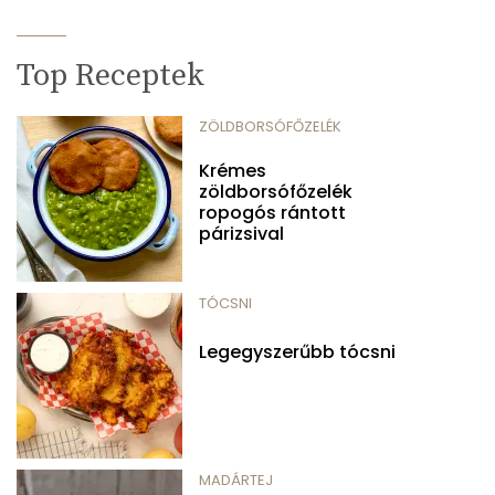
Top Receptek
ZÖLDBORSÓFŐZELÉK
Krémes
zöldborsófőzelék
ropogós rántott
párizsival
TÓCSNI
Legegyszerűbb tócsni
MADÁRTEJ