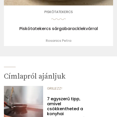
PISKÓTATEKERCS
Piskótatekercs sárgabaracklekvárral
Rosanics Petra
Címlapról ajánljuk
GRILLEZZ!
7 egyszerű tipp,
amivel
csökkentheted a
konyhai