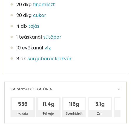
20 dkg
finomliszt
20 dkg
cukor
4 db
tojás
1 teáskanál
sütőpor
10 evőkanál
víz
8 ek
sárgabaracklekvár
TÁPANYAG ÉS KALÓRIA
556
11.4g
116g
5.1g
75g
Kalória
Fehérje
Szénhidrát
Zsír
Víz