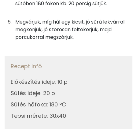
sütőben 180 fokon kb. 20 percig sütjük.
Összesen
556 kcal
TOP vitaminok
Kolin:
Megvárjuk, míg hűl egy kicsit, jó sűrű lekvárral
megkenjük, jó szorosan feltekerjük, majd
C vitamin:
porcukorral megszórjuk.
Niacin - B3 vitamin:
E vitamin:
Recept infó
Riboflavin - B2 vitamin:
Előkészítés ideje
:
10 p
Sütés ideje
:
20 p
Fehérje
Sütés hőfoka
:
180 °C
Összesen
11.4 g
Tepsi mérete
:
30x40
Zsír