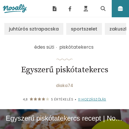
Nosalty
juhtúrós sztrapacska
sportszelet
zakuszk
édes süti
piskótatekercs
Egyszerű piskótatekercs
diaka74
11
HOZZÁSZÓLÁS
4,8
5
ÉRTÉKELÉS
•
Egyszerű piskótatekercs recept | NoSalty