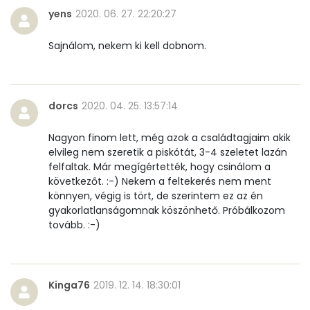
yens
Élelmi rost
2020. 06. 27. 22:20:27
2 mg
Sajnálom, nekem ki kell dobnom.
Víz
Összesen
75 g
dorcs
2020. 04. 25. 13:57:14
Vitaminok
Nagyon finom lett, még azok a családtagjaim akik
elvileg nem szeretik a piskótát, 3-4 szeletet lazán
Összesen
0
felfaltak. Már megígértették, hogy csinálom a
következőt. :-) Nekem a feltekerés nem ment
A vitamin (RAE):
77 micro
könnyen, végig is tört, de szerintem ez az én
gyakorlatlanságomnak köszönhető. Próbálkozom
tovább. :-)
B6 vitamin:
0 mg
B12 Vitamin:
0 micro
Kinga76
2019. 12. 14. 18:30:01
E vitamin:
1 mg