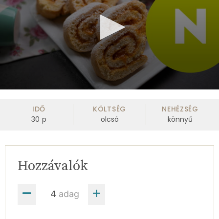
0
seconds
of
IDŐ
KÖLTSÉG
NEHÉZSÉG
59
30
p
olcsó
könnyű
seconds
Hozzávalók
adag