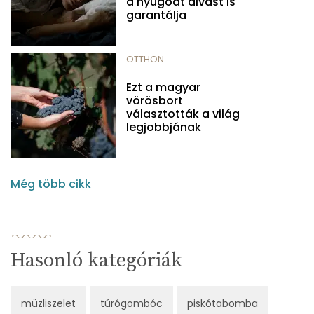
a nyugodt alvást is
garantálja
OTTHON
Ezt a magyar
vörösbort
választották a világ
legjobbjának
Még több cikk
Hasonló kategóriák
müzliszelet
túrógombóc
piskótabomba