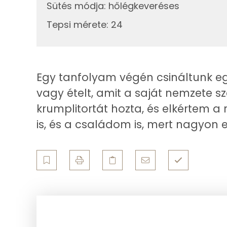
Sütés módja
:
hőlégkeveréses
Összesen
Egyszeresen telítetlen zsírsav:
Tepsi mérete
:
24
Többszörösen telítetlen zsírsav
Koleszterin
Egy tanfolyam végén csináltunk egy
vagy ételt, amit a saját nemzete sz
Ásványi anyagok
krumplitortát hozta, és elkértem a 
Összesen
is, és a családom is, mert nagyon 
Cink
Szelén
Kálcium
Vas