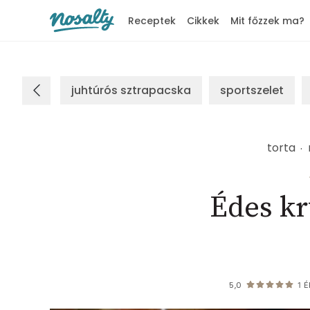
Receptek
Cikkek
Mit főzzek ma?
Nosalty
juhtúrós sztrapacska
sportszelet
torta
Édes kr
5,0
1
É