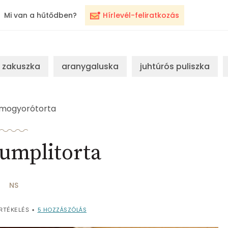
Mi van a hűtődben?
Hírlevél-feliratkozás
zakuszka
aranygaluska
juhtúrós puliszka
mogyorótorta
umplitorta
NS
5
HOZZÁSZÓLÁS
RTÉKELÉS
•