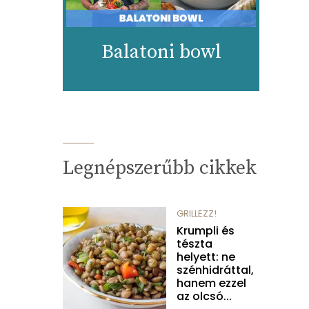
Balatoni bowl
Legnépszerűbb cikkek
GRILLEZZ!
Krumpli és
tészta
helyett: ne
szénhidráttal,
hanem ezzel
az olcsó...