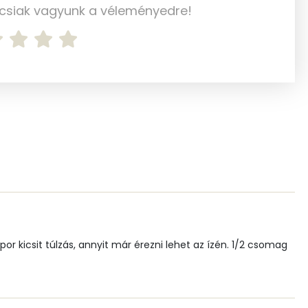
ncsiak vagyunk a véleményedre!
93 mg
450 mg
212 mg
1 mg
1 mg
94.4 g
61 mg
or kicsit túlzás, annyit már érezni lehet az ízén. 1/2 csomag
5 mg