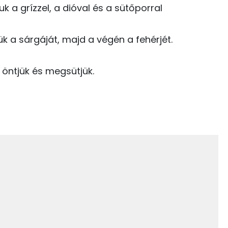
uk a grízzel, a dióval és a sütőporral
C vitamin:
1 kcal
Niacin - B3 vitamin:
6 kcal
k a sárgáját, majd a végén a fehérjét.
E vitamin:
194 kcal
a öntjük és megsütjük.
B6 vitamin:
90 kcal
17 kcal
9 kcal
13.2 g
91 kcal
27.3 g
33 kcal
7 g