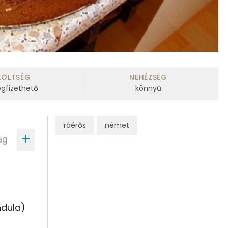
KÖLTSÉG
NEHÉZSÉG
gfizethető
könnyű
ráérős
német
ag
ndula)