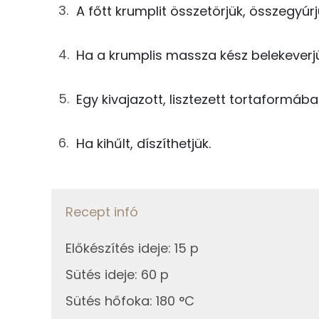
A főtt krumplit összetörjük, összegyúrj
Nátrium
2g
sütőpor
Kálcium
2g
vaníliás cukor
Ha a krumplis massza kész belekeverjü
Magnézium
50g
cukor
Egy kivajazott, lisztezett tortaformáb
Szelén
25g
búzadara
Ha kihűlt, díszíthetjük.
2g
vaj
Fehérje
3g
finomliszt
Összesen
Recept infó
A díszítéshez
Előkészítés ideje
:
15 p
Zsír
17g
tortabevonó
Sütés ideje
:
60 p
Összesen
5g
dió
Sütés hőfoka
:
180 °C
Telített zsírsav