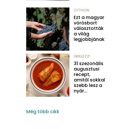
OTTHON
Ezt a magyar
vörösbort
választották
a világ
legjobbjának
GRILLEZZ!
31 szezonális
augusztusi
recept,
amitől sokkal
szebb lesz a
nyár...
Még több cikk