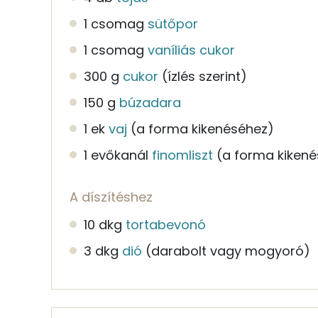
1 csomag
sütőpor
1 csomag
vaníliás cukor
300 g
cukor
(ízlés szerint)
150 g
búzadara
1 ek
vaj
(a forma kikenéséhez)
1 evőkanál
finomliszt
(a forma kiken
A díszítéshez
10 dkg
tortabevonó
3 dkg
dió
(darabolt vagy mogyoró)