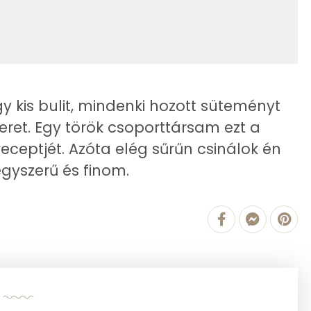
659 kcal
6 g
13 g
126 mg
 kis bulit, mindenki hozott süteményt
eret. Egy török csoporttársam ezt a
receptjét. Azóta elég sűrűn csinálok én
987 g
egyszerű és finom.
2 mg
13 mg
211 mg
4 mg