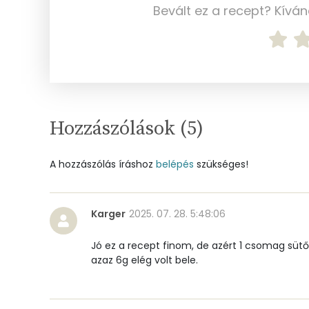
Bevált ez a recept? Kívá
Magnézium
Foszfor
Nátrium
Réz
Hozzászólások (
5
)
Mangán
A hozzászólás íráshoz
belépés
szükséges!
Szénhidrát
Összesen
Karger
2025. 07. 28. 5:48:06
Cukor
Jó ez a recept finom, de azért 1 csomag sütőp
azaz 6g elég volt bele.
Élelmi rost