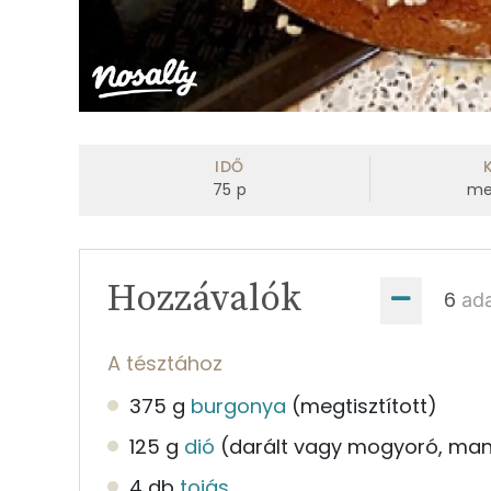
IDŐ
75
p
me
Hozzávalók
ad
A tésztához
375 g
burgonya
(megtisztított)
125 g
dió
(darált vagy mogyoró, ma
4 db
tojás