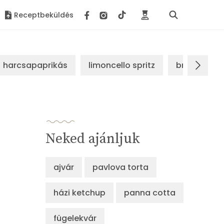
Receptbeküldés
harcsapaprikás
limoncello spritz
brassói sz
Neked ajánljuk
ajvár
pavlova torta
házi ketchup
panna cotta
fügelekvár