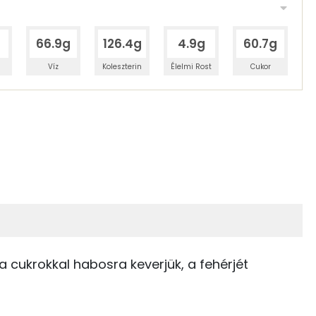
g
66.9g
126.4g
4.9g
60.7g
Víz
Koleszterin
Élelmi Rost
Cukor
 adagban
100 grammban
47%
13%
zénhidrát
Zsír
 adagban
100 grammban
13%
33%
Zsír
Víz
36 kcal
 a cukrokkal habosra keverjük, a fehérjét
TOP vitaminok
136 kcal
Kolin:
46 kcal