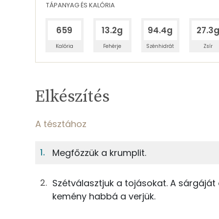
TÁPANYAG ÉS KALÓRIA
659
13.2g
94.4g
27.3
Kalória
Fehérje
Szénhidrát
Zsír
Egy adagban
6
TÁPANYAGTARTALOM
Elkészítés
6%
Fehérje
S
Egy adagban
6
A tésztához
A tésztához
6%
47%
Megfőzzük a krumplit.
Fehérje
Szénhidrát
63g
burgonya
Szétválasztjuk a tojásokat. A sárgáját
TOP ásványi anyagok
21g
dió
kemény habbá a verjük.
Foszfor
37g
tojás