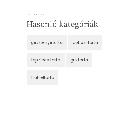
Hasonló kategóriák
gesztenyetorta
dobos-torta
tejszínes torta
gríztorta
trüffeltorta