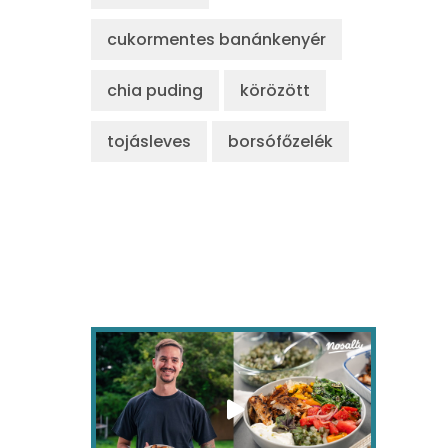
cukormentes banánkenyér
chia puding
körözött
tojásleves
borsófőzelék