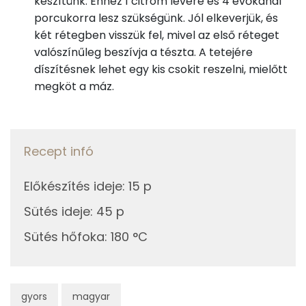
készítünk. Ehhez 1 citrom levére és 4 evőkanál
Telített zsírsav
11 g
porcukorra lesz szükségünk. Jól elkeverjük, és
két rétegben visszük fel, mivel az első réteget
Egyszeresen telítetlen zsírsav:
26 g
valószínűleg beszívja a tészta. A tetejére
díszítésnek lehet egy kis csokit reszelni, mielőtt
Többszörösen telítetlen zsírsav
16 g
megköt a máz.
Koleszterin
180 mg
Ásványi anyagok
Recept infó
Összesen
583.9 g
Előkészítés ideje
:
15 p
Cink
1 mg
Sütés ideje
:
45 p
Sütés hőfoka
:
180 °C
Szelén
31 mg
Kálcium
122 mg
gyors
magyar
Vas
2 mg