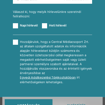
További receptkategóriák
Válaszd ki, hogy melyik hírlevelünkre szeretnél
felíratkozni:
Napi hírlevél
Heti hírlevél
Hozzájárulok, hogy a Central Médiacsoport Zrt.
az általam szolgáltatott adatok és információk
alapján hírleveleket küldjön számomra és
közvetlen üzletszerzési céllal megkeressen a
megadott elérhetőségeimen saját vagy üzleti
partnerei személyre szabott ajánlataival. A
hozzájárulás visszavonása és az érintetti igények
érvényesítése az
Egyedi Adatkezelési Tájékoztatóban
írt
elérhetőségeken lehetséges.
2026
Nosalty · Central Médiacsoport Zrt.