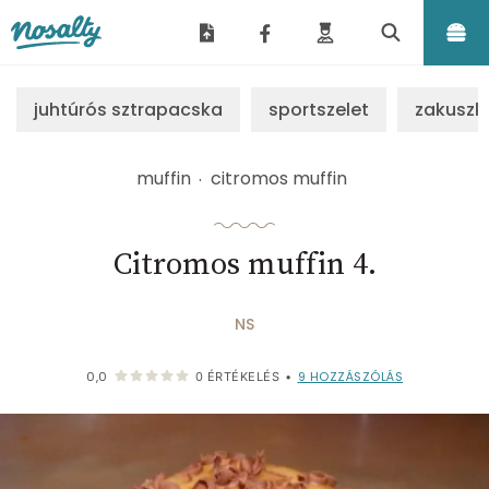
Nosalty
juhtúrós sztrapacska
sportszelet
zakuszk
muffin
citromos muffin
Citromos muffin 4.
NS
9
HOZZÁSZÓLÁS
0,0
0
ÉRTÉKELÉS
•