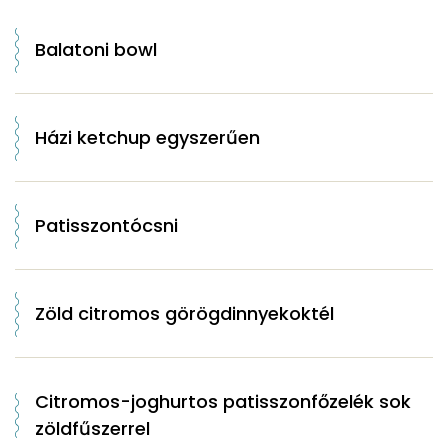
Balatoni bowl
Házi ketchup egyszerűen
Patisszontócsni
Zöld citromos görögdinnyekoktél
Citromos-joghurtos patisszonfőzelék sok
zöldfűszerrel