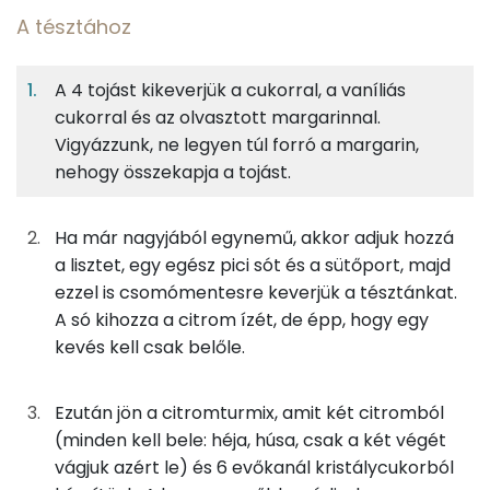
A tésztához
4%
31%
23%
Egy
4
100
Fehérje
Szénhidrát
Zsír
adagban
adagban
grammban
A 4 tojást kikeverjük a cukorral, a vaníliás
cukorral és az olvasztott margarinnal.
A tésztához
4%
31%
23%
41%
Vigyázzunk, ne legyen túl forró a margarin,
Fehérje
Szénhidrát
Zsír
Víz
63g
margarin
448 kcal
nehogy összekapja a tojást.
TOP ásványi anyagok
55g
tojás
69 kcal
Foszfor
Ha már nagyjából egynemű, akkor adjuk hozzá
a lisztet, egy egész pici sót és a sütőport, majd
13g
cukor
48 kcal
Nátrium
ezzel is csomómentesre keverjük a tésztánkat.
A só kihozza a citrom ízét, de épp, hogy egy
3g
vaníliás cukor
10 kcal
Kálcium
kevés kell csak belőle.
45g
finomliszt
164 kcal
Szelén
Ezután jön a citromturmix, amit két citromból
1g
sütőpor
1 kcal
Magnézium
(minden kell bele: héja, húsa, csak a két végét
vágjuk azért le) és 6 evőkanál kristálycukorból
0g
só
0 kcal
TOP vitaminok