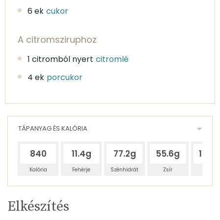
6 ek
cukor
A citromsziruphoz
1 citromból nyert
citromlé
4 ek
porcukor
TÁPANYAG ÉS KALÓRIA
840
11.4g
77.2g
55.6g
101.9
Kalória
Fehérje
Szénhidrát
Zsír
Víz
Egy
4
100
Elkészítés
adagban
adagban
grammban
TÁPANYAGTARTALOM