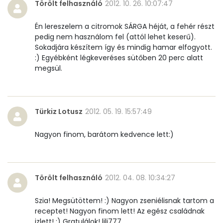
Törölt felhasználó
2012. 10. 26. 10:07:47
β-karotin
383 micro
Én lereszelem a citromok SÁRGA héját, a fehér részt
pedig nem használom fel (attól lehet keserű).
β-crypt
14 micro
Sokadjára készítem így és mindig hamar elfogyott.
:) Egyébként légkeveréses sütőben 20 perc alatt
Likopin
0 micro
megsül.
Lut-zea
258 micro
Türkiz Lotusz
2012. 05. 19. 15:57:49
Összesen
840 kcal
Nagyon finom, barátom kedvence lett:)
Törölt felhasználó
2012. 04. 08. 10:34:27
Szia! Megsütöttem! :) Nagyon zseniélisnak tartom a
receptet! Nagyon finom lett! Az egész családnak
izlett! :) Gratulálok! lili777