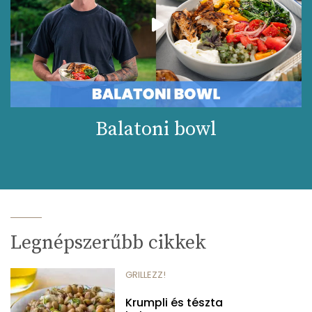
Balatoni bowl
Legnépszerűbb cikkek
GRILLEZZ!
Krumpli és tészta