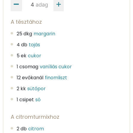
adag
A tésztához
25 dkg
margarin
4 db
tojás
5 ek
cukor
1 csomag
vaníliás cukor
12 evőkanál
finomliszt
2 kk
sütőpor
1 csipet
só
A citromturmixhoz
2 db
citrom