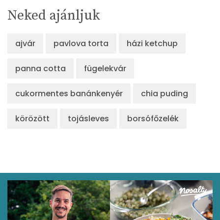
Neked ajánljuk
ajvár
pavlova torta
házi ketchup
panna cotta
fügelekvár
cukormentes banánkenyér
chia puding
körözött
tojásleves
borsófőzelék