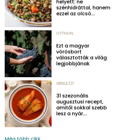
helyett: ne
szénhidráttal, hanem
ezzel az olcsó...
OTTHON
Ezt a magyar
vörösbort
választották a világ
legjobbjának
GRILLEZZ!
31 szezonális
augusztusi recept,
amitől sokkal szebb
lesz a nyár...
Még több cikk