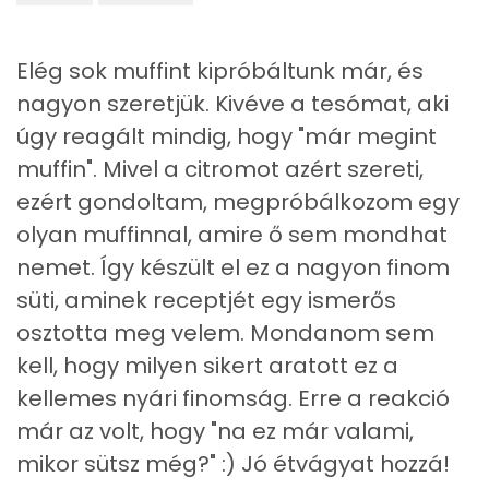
Magnézium
22 mg
Elég sok muffint kipróbáltunk már, és
Foszfor
255 mg
nagyon szeretjük. Kivéve a tesómat, aki
úgy reagált mindig, hogy "már megint
Nátrium
151 mg
muffin". Mivel a citromot azért szereti,
Réz
0 mg
ezért gondoltam, megpróbálkozom egy
olyan muffinnal, amire ő sem mondhat
Mangán
0 mg
nemet. Így készült el ez a nagyon finom
süti, aminek receptjét egy ismerős
Szénhidrát
osztotta meg velem. Mondanom sem
kell, hogy milyen sikert aratott ez a
Összesen
77.2 g
kellemes nyári finomság. Erre a reakció
Cukor
39 mg
már az volt, hogy "na ez már valami,
mikor sütsz még?" :) Jó étvágyat hozzá!
Élelmi rost
3 mg