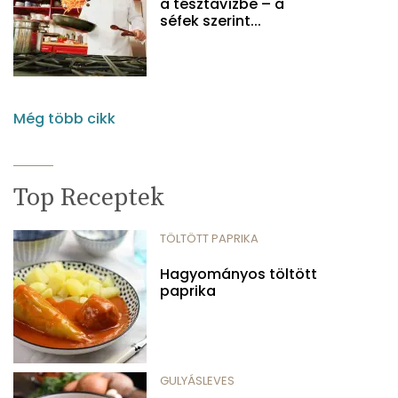
a tésztavízbe – a
séfek szerint...
Még több cikk
Top Receptek
TÖLTÖTT PAPRIKA
Hagyományos töltött
paprika
GULYÁSLEVES