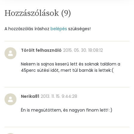
D vitamin:
40 micro
Hozzászólások (
9
)
K vitamin:
58 micro
A hozzászólás íráshoz
belépés
szükséges!
Tiamin - B1 vitamin:
0 mg
Riboflavin - B2 vitamin:
0 mg
Törölt felhasználó
2015. 05. 30. 18:08:12
Niacin - B3 vitamin:
1 mg
Nekem is sajnos keserű lett és soknak találom a
45perc sütési időt, mert túl barnák is lettek:(
Pantoténsav - B5 vitamin:
0 mg
Folsav - B9-vitamin:
42 micro
Nerika81
2013. 11. 15. 9:44:28
Kolin:
157 mg
Én is megsütöttem, és nagyon finom lett! :)
Retinol - A vitamin:
557 micro
α-karotin
0 micro