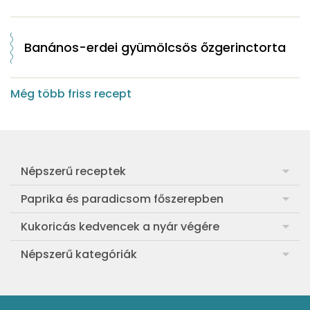
Banános-erdei gyümölcsös őzgerinctorta
Még több friss recept
Népszerű receptek
Frankfurti leves
Paprika és paradicsom főszerepben
Egyszerű muffin
Pan con Tomate
Kukoricás kedvencek a nyár végére
Aranygaluska
Paradicsom és paprika eltevése télre
Legfinomabb főtt kukorica
Népszerű kategóriák
Egyszerű paradicsomleves
Mézes-mascarponés sült paradicsom
Ropogós kukoricás fritters
Ebéd receptek
Egyszerű krumplifőzelék
Paradicsomos húsgombóc
Bang bang kukorica
Aprósütemények