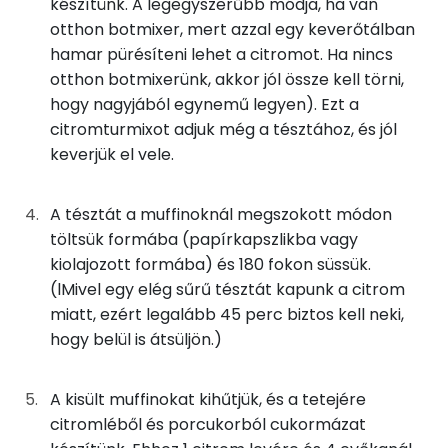
készítünk. A legegyszerűbb módja, ha van
Kolin:
otthon botmixer, mert azzal egy keverőtálban
A citromturmixhoz
hamar pürésíteni lehet a citromot. Ha nincs
C vitamin:
otthon botmixerünk, akkor jól össze kell törni,
85g
citrom
13 kcal
hogy nagyjából egynemű legyen). Ezt a
E vitamin:
citromturmixot adjuk még a tésztához, és jól
15g
cukor
58 kcal
keverjük el vele.
Niacin - B3 vitamin:
A citromsziruphoz
A vitamin (RAE):
A tésztát a muffinoknál megszokott módon
töltsük formába (papírkapszlikba vagy
10g
citromlé
2 kcal
kiolajozott formába) és 180 fokon süssük.
Fehérje
(lMivel egy elég sűrű tésztát kapunk a citrom
7g
porcukor
27 kcal
Összesen
11.4 g
miatt, ezért legalább 45 perc biztos kell neki,
hogy belül is átsüljön.)
Összesen
840 kcal
Zsír
A kisült muffinokat kihűtjük, és a tetejére
Összesen
55.6 g
citromléből és porcukorból cukormázat