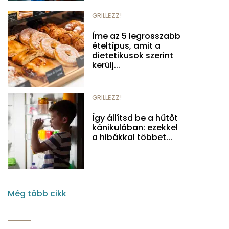
GRILLEZZ!
Íme az 5 legrosszabb
ételtípus, amit a
dietetikusok szerint
kerülj...
GRILLEZZ!
Így állítsd be a hűtőt
kánikulában: ezekkel
a hibákkal többet...
Még több cikk