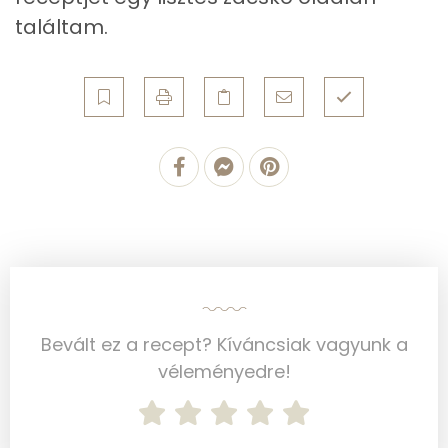
találtam.
Összesen
392.6 g
Cink
1 mg
Szelén
25 mg
Kálcium
104 mg
Vas
1 mg
Magnézium
41 mg
Foszfor
168 mg
Bevált ez a recept? Kíváncsiak vagyunk a
Nátrium
53 mg
véleményedre!
Réz
0 mg