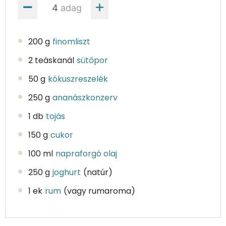
adag
200 g
finomliszt
2 teáskanál
sütőpor
50 g
kókuszreszelék
250 g
ananászkonzerv
1 db
tojás
150 g
cukor
100 ml
napraforgó olaj
250 g
joghurt
(natúr)
1 ek
rum
(vagy rumaroma)