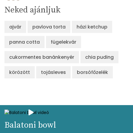
Összesen
729 kcal
Neked ajánljuk
ajvár
pavlova torta
házi ketchup
panna cotta
fügelekvár
cukormentes banánkenyér
chia puding
körözött
tojásleves
borsófőzelék
Balatoni bowl