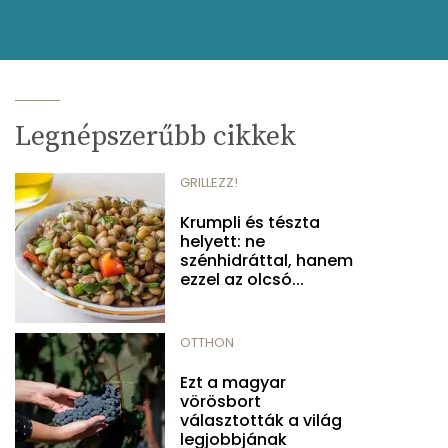
Legnépszerűbb cikkek
GRILLEZZ!
Krumpli és tészta
helyett: ne
szénhidráttal, hanem
ezzel az olcsó...
OTTHON
Ezt a magyar
vörösbort
választották a világ
legjobbjának