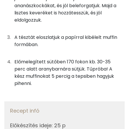
ananászkockákat, és jól beleforgatjuk. Majd a
Kálcium
63g
ananászkonzerv
38 kcal
lisztes keveréket is hozzátesszük, és jól
eldolgozzuk.
Nátrium
14g
tojás
17 kcal
Magnézium
38g
cukor
145 kcal
A tésztát eloszlatjuk a papírral kibélelt muffin
formában.
Szelén
25g
napraforgó olaj
221 kcal
TOP vitaminok
Előmelegített sütőben 170 fokon kb. 30-35
63g
joghurt
38 kcal
perc alatt aranybarnára sütjük. Tűpróba! A
Kolin:
kész muffinokat 5 percig a tepsiben hagyjuk
2g
rum
5 kcal
pihenni.
E vitamin:
Összesen
729 kcal
C vitamin:
Niacin - B3 vitamin:
Recept infó
Riboflavin - B2 vitamin:
Előkészítés ideje
:
25 p