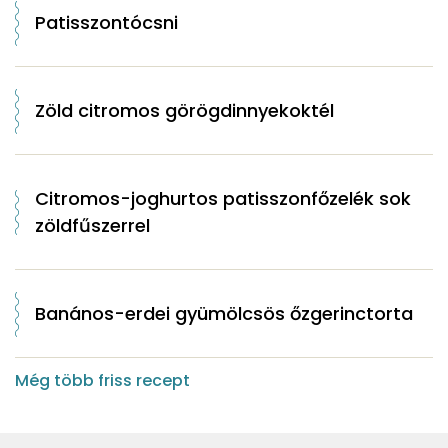
Patisszontócsni
Zöld citromos görögdinnyekoktél
Citromos-joghurtos patisszonfőzelék sok
zöldfűszerrel
Banános-erdei gyümölcsös őzgerinctorta
Még több friss recept