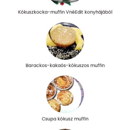
A vitamin (RAE):
38 micro
Kókuszkocka-muffin VnéEdit konyhájából
B6 vitamin:
0 mg
B12 Vitamin:
0 micro
E vitamin:
11 mg
C vitamin:
6 mg
Barackos-kakaós-kókuszos muffin
D vitamin:
11 micro
K vitamin:
2 micro
Tiamin - B1 vitamin:
0 mg
Riboflavin - B2 vitamin:
0 mg
Csupa kókusz muffin
Niacin - B3 vitamin:
1 mg