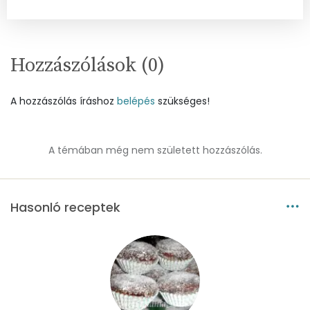
Mangán
1 mg
Szénhidrát
Hozzászólások (
0
)
Összesen
91.3 g
A hozzászólás íráshoz
belépés
szükséges!
Cukor
50 mg
Élelmi rost
4 mg
A témában még nem született hozzászólás.
Víz
Hasonló receptek
Összesen
124 g
Vitaminok
Összesen
0