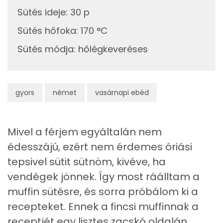
Sütés ideje
:
30 p
Fehérje
Sütés hőfoka
:
170 °C
Összesen
10 g
Sütés módja
:
hőlégkeveréses
Zsír
gyors
német
vasárnapi ebéd
Összesen
36.8 g
Telített zsírsav
12 g
Mivel a férjem egyáltalán nem
Egyszeresen telítetlen zsírsav:
13 g
édesszájú, ezért nem érdemes óriási
tepsivel sütit sütnöm, kivéve, ha
Többszörösen telítetlen zsírsav
10 g
vendégek jönnek. Így most ráálltam a
Koleszterin
53 mg
muffin sütésre, és sorra próbálom ki a
recepteket. Ennek a fincsi muffinnak a
Ásványi anyagok
receptjét egy lisztes zacskó oldalán