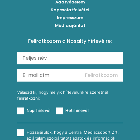
Egytálételek
Adatvédelem
Brassói
Szaftos paprikás csirke
Kapcsolatfelvétel
Kukoricás-újhagymás lepény
Levesek
Impresszum
Roston csirkemell
Sült paprikás alfredo
Kukoricás tortilla
Torták
Médiaajánlat
Amerikai palacsinta
Paprikás-juhtúrós hajtovány
Csirkés-kukoricás pite
Tésztareceptek
Feliratkozom a Nosalty hírlevélre:
Carbonara
Shakshuka
Mexikói húsleves kukorica salsával
Saláták
Ratatouille
Almás-kéksajtos kukoricasaláta
Köretek
Mexikói kukoricasaláta
Reggeli receptek
Feliratkozom
További receptkategóriák
Válaszd ki, hogy melyik hírlevelünkre szeretnél
felíratkozni:
Napi hírlevél
Heti hírlevél
Hozzájárulok, hogy a Central Médiacsoport Zrt.
az általam szolgáltatott adatok és információk