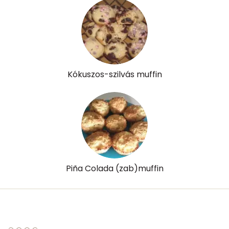
Pantoténsav - B5 vitamin:
0 mg
Folsav - B9-vitamin:
27 micro
Kolin:
56 mg
Kókuszos-szilvás muffin
Retinol - A vitamin:
36 micro
α-karotin
0 micro
β-karotin
22 micro
β-crypt
1 micro
Piña Colada (zab)muffin
Likopin
0 micro
Lut-zea
70 micro