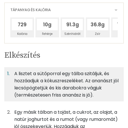
TÁPANYAG ÉS KALÓRIA
729
10g
91.3g
36.8g
124
Kalória
Fehérje
Szénhidrát
Zsír
Víz
Egy
4
100
Elkészítés
adagban
adagban
grammban
TÁPANYAGTARTALOM
A lisztet a sütőporral egy tálba szitáljuk, és
4%
35%
14%
Egy
4
100
Fehérje
Szénhidrát
Zsír
adagban
adagban
grammban
hozzáadjuk a kókuszreszeléket. Az ananászt jól
lecsöpögtetjük és kis darabokra vágjuk
(természetesen friss ananász is jó).
4%
35%
14%
47%
50g
finomliszt
182 kcal
Fehérje
Szénhidrát
Zsír
Víz
TOP ásványi anyagok
0g
sütőpor
0 kcal
Egy másik tálban a tojást, a cukrot, az olajat, a
natúr joghurtot és a rumot (vagy rumaromát)
Foszfor
13g
kókuszreszelék
83 kcal
jól összekeverjük. Hozzáadjuk az