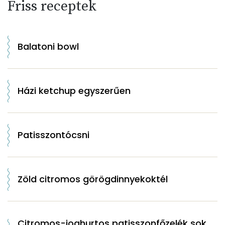
Friss receptek
Balatoni bowl
Házi ketchup egyszerűen
Patisszontócsni
Zöld citromos görögdinnyekoktél
Citromos-joghurtos patisszonfőzelék sok