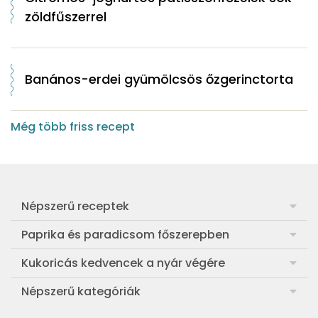
zöldfűszerrel
Banános-erdei gyümölcsös őzgerinctorta
Még több friss recept
Népszerű receptek
Frankfurti leves
Paprika és paradicsom főszerepben
Egyszerű muffin
Pan con Tomate
Kukoricás kedvencek a nyár végére
Aranygaluska
Paradicsom és paprika eltevése télre
Legfinomabb főtt kukorica
Népszerű kategóriák
Egyszerű paradicsomleves
Mézes-mascarponés sült paradicsom
Ropogós kukoricás fritters
Ebéd receptek