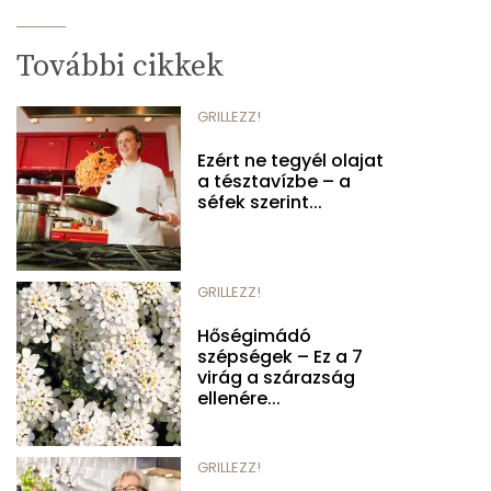
További cikkek
GRILLEZZ!
Ezért ne tegyél olajat
a tésztavízbe – a
séfek szerint...
GRILLEZZ!
Hőségimádó
szépségek – Ez a 7
virág a szárazság
ellenére...
GRILLEZZ!