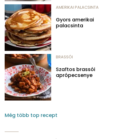
AMERIKAI PALACSINTA
Gyors amerikai
palacsinta
BRASSÓI
Szaftos brassói
aprópecsenye
Még több top recept