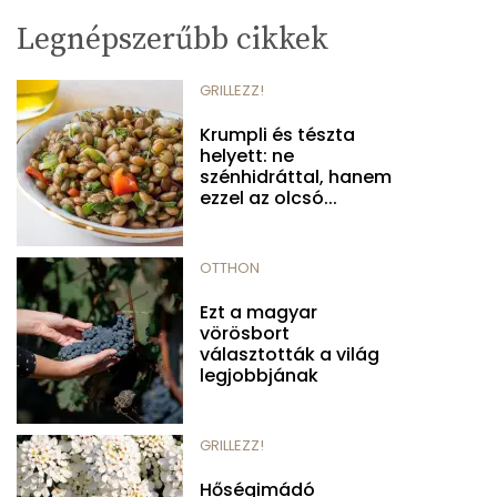
Legnépszerűbb cikkek
GRILLEZZ!
Krumpli és tészta
helyett: ne
szénhidráttal, hanem
ezzel az olcsó...
OTTHON
Ezt a magyar
vörösbort
választották a világ
legjobbjának
GRILLEZZ!
Hőségimádó