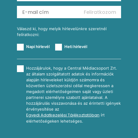
Mexikói kukoricasaláta
Reggeli receptek
Feliratkozom
További receptkategóriák
Válaszd ki, hogy melyik hírlevelünkre szeretnél
felíratkozni:
Napi hírlevél
Heti hírlevél
Hozzájárulok, hogy a Central Médiacsoport Zrt.
az általam szolgáltatott adatok és információk
alapján hírleveleket küldjön számomra és
közvetlen üzletszerzési céllal megkeressen a
megadott elérhetőségeimen saját vagy üzleti
partnerei személyre szabott ajánlataival. A
hozzájárulás visszavonása és az érintetti igények
érvényesítése az
Egyedi Adatkezelési Tájékoztatóban
írt
elérhetőségeken lehetséges.