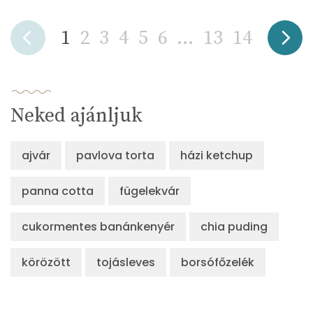
1
2
3
4
5
6
...
13
14
Neked ajánljuk
ajvár
pavlova torta
házi ketchup
panna cotta
fügelekvár
cukormentes banánkenyér
chia puding
körözött
tojásleves
borsófőzelék