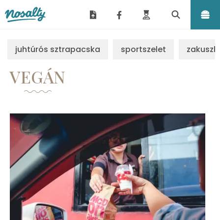
Nosalty
juhtúrós sztrapacska
sportszelet
zakuszk
VEGÁN